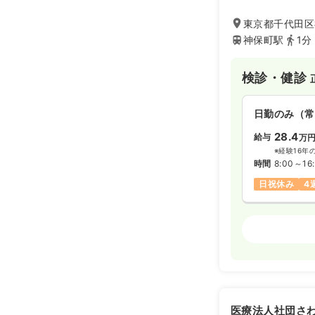
東京都千代田区
神保町駅
1分
検診・健診
日勤のみ（常
28.4
給与
万
※経験16年
時間
8:00～16
日祝休み
4
検診・健診
日勤のみ（常
600
給与
万円
※一例
医療法人社団さ
時間
8:00～16