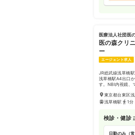
医療法人社団医
医の森クリ
ー
エージェント求人
JR総武線浅草橋
浅草橋駅A4出口
す。NBI内視鏡
ています。
東京都台東区浅
浅草橋駅
1分
検診・健診
日勤のみ（常