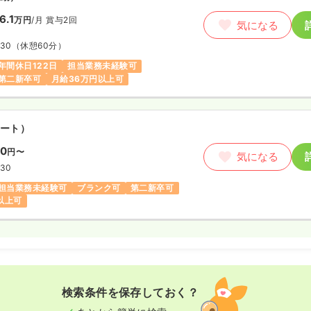
6.1
万円
/月
賞与2回
気になる
:30
（休憩60分）
年間休日122日
担当業務未経験可
第二新卒可
月給36万円以上可
ート）
00
円〜
気になる
:30
担当業務未経験可
ブランク可
第二新卒可
円以上可
検索条件を保存しておく？