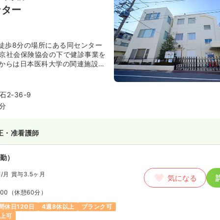
45
（休憩60分）
ンター
週8休以上
徒歩8分の場所にある同センター
保健師
東京社会保険協会の下で健診事業を
年からは日本医科大学の関連施設と
勤）
」「人間ドック」「巡回健診」を
円
/月
賞与85.6万円
気になる
っています。利用者は年間で10万
2-36-9
訪れる患者数は約200名と、地域
8分
:00
（休憩60分）
る健診センターです。
週8休以上
担当業務未経験可
ブランク可
正・准看護師
勤）
円
/月
賞与3.5ヶ月
気になる
:00
（休憩60分）
間休日120日
4週8休以上
ブランク可
以上可