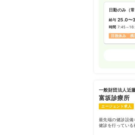
日勤のみ（常
25.0〜3
給与
時間
7:45～16
日祝休み
残
検診・健診
日勤のみ（常
24.0〜3
給与
時間
8:30～17
一般財団法人近
日祝休み
担
富坂診療所
エージェント求人
最先端の健診設備
健診を行っている