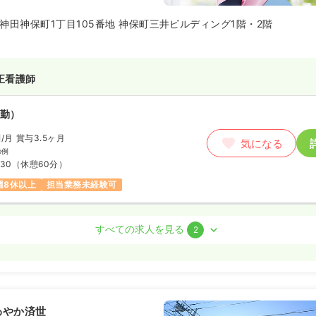
神田神保町1丁目105番地 神保町三井ビルディング1階・2階
正看護師
勤）
円
/月
賞与3.5ヶ月
気になる
の例
:30
（休憩60分）
週8休以上
担当業務未経験可
正看護師 / 管理職
すべての求人を見る
2
勤）
〜
/年
気になる
わやか済世
:30
（休憩60分）