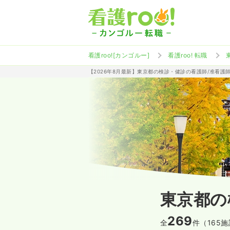
看護roo![カンゴルー]
看護roo! 転職
【2026年8月最新】東京都の検診・健診の看護師/准看護
東京都の
269
全
件（165