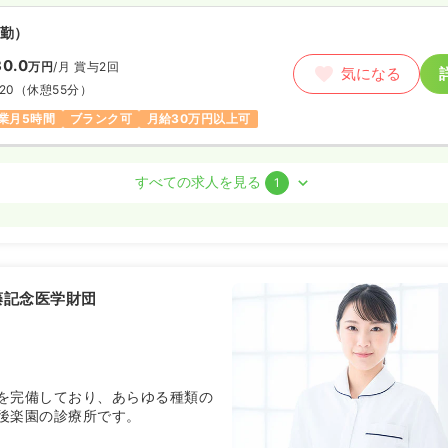
勤）
0.0
万円
/月
賞与2回
気になる
:20
（休憩55分）
業月5時間
ブランク可
月給30万円以上可
保健師
すべての求人を見る
1
勤）
4.0
万円
/月
賞与3ヶ月
気になる
:05
（休憩55分）
藤記念医学財団
当業務未経験可
月給34万円以上可
を完備しており、あらゆる種類の
後楽園の診療所です。