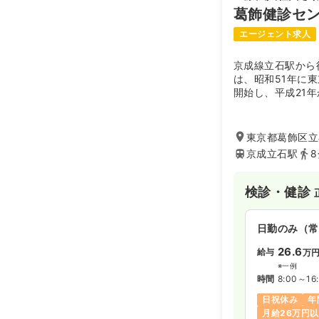
8:15～16:
葛飾健診セ
日祝休み
4
エージェント求人
京成線立石駅から
検診・健診
は、昭和51年に
開始し、平成21
日勤のみ（常
なりました。
現在「生活習慣病
25.0
給与
万
メインに健診を行
東京都葛飾区立石
※一例
人を超え、1日に
京成立石駅
時間
8:30～17
から最も信頼され
日祝休み
4
検診・健診
日勤のみ（常
26.6
給与
万
※一例
時間
8:00～16
日祝休み
年
月給26万円