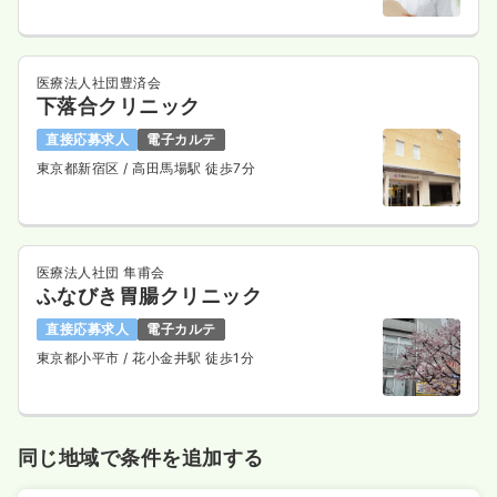
訪問看護
訪問看護
正看護師
医療法人社団豊済会
一時募集休止
下落合クリニック
日勤のみ（常勤）
26.6〜28.6
直接応募求人
電子カルテ
給与
万円
/月
賞与2回
※経験4年の例
東京都新宿区
/ 高田馬場駅 徒歩7分
時間
9:00～17:45
（休憩45分）
土日祝休み
年間休日120日
オンコールあり
月給28万円以上可
医療法人社団 隼甫会
気になる
詳細を見る
ふなびき胃腸クリニック
直接応募求人
電子カルテ
東京都小平市
/ 花小金井駅 徒歩1分
一時募集休止
日勤のみ（パート）
給与
お問い合わせください
時間
9:00～17:45
（休憩45分）
同じ地域で条件を追加する
土日祝休み
オンコールあり