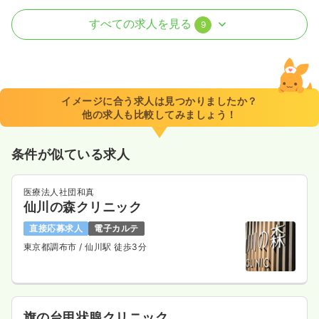
病棟
一般病院
助産師
すべての求人を見る
9
一時募集休止
2交代（常勤）
34.1〜37.1
給与
万円
/月
賞与2ヶ月
※一例
イメージに合う求人は見つかりましたか？
時間
8:00～16:45
（休憩45分）
他の求人も比較してみましょう！
年間休日120日
4週8休以上
第二新卒可
月給37万円以上可
条件が似ている求人
気になる
詳細を見る
医療法人社団和真
仙川の森クリニック
一時募集休止
3交代（常勤）
直接応募求人
電子カルテ
東京都調布市
/ 仙川駅 徒歩3分
給与
お問い合わせください
時間
8:00～16:45
（休憩45分）
年間休日120日
4週8休以上
第二新卒可
気になる
詳細を見る
旗の台甲状腺クリニック