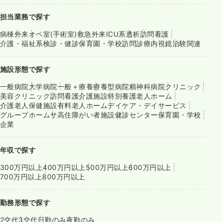
担当業務で探す
病棟
外来
オペ室(手術室)
救急外来
ICU系
透析
訪問看護
介護・福祉系
検診・健診
保育園・学校
訪問診療
内視鏡
治験関連
施設形態で探す
一般病院
大学病院
一般＋療養
療養型病院
精神科病院
クリニック
美容クリニック
訪問看護
介護施設
特別養護老人ホーム
介護老人保健施設
有料老人ホーム
デイケア・デイサービス
グループホーム
サ高住
障がい者施設
健診センター
保育園・学校
企業
年収で探す
300万円以上
400万円以上
500万円以上
600万円以上
700万円以上
800万円以上
勤務形態で探す
2交代
3交代
日勤のみ
夜勤のみ