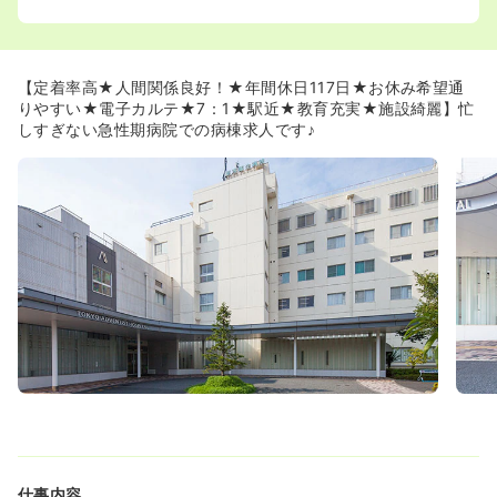
ついた環境で看護業務に臨めます。
◆電子カルテ稼動中。また、各病棟にクラークとナースア
シスタントを配属しており、看護師の業務負荷を少しでも
軽減できるよう、工夫を凝らしております。
【定着率高★人間関係良好！★年間休日117日★お休み希望通
◆年間休日数117日に加え、有給の消化率が80％以上と、
りやすい★電子カルテ★7：1★駅近★教育充実★施設綺麗】忙
休みの取りやすい環境です！
しすぎない急性期病院での病棟求人です♪
◆また夏期や冬期には長期休暇の取得も可能です。産休育
休の希望はほぼ100％通ります★
≪人間関係◎！離職率の低い職場です！≫
◆これまでの離職率は約10％と平均に比べてかなり低くな
っております！
◆中途・新卒ともに低い離職率となっており、人間関係の
非常に良い環境です♪
≪ママさんナースも働きやすい環境です！≫
◆20代や小さいお子様がいるママさんナースも多く活躍さ
れています！
◆院内には託児所を併設！安心して働ける環境がございま
す！
≪上京される方に嬉しい！借り上げ寮制度がございます！
≫
仕事内容