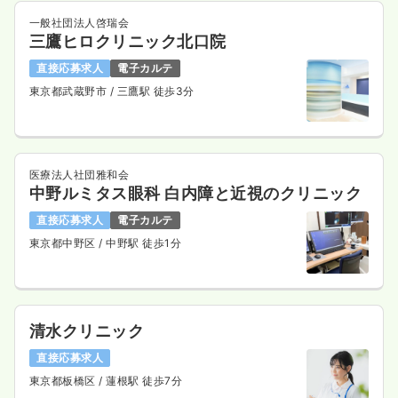
給与
お問い合わせください
一般社団法人啓瑞会
三鷹ヒロクリニック北口院
時間
7:45～16:30
年間休日120日
4週8休以上
担当業務未経験可
直接応募求人
電子カルテ
第二新卒可
東京都武蔵野市
/ 三鷹駅 徒歩3分
気になる
詳細を見る
医療法人社団雅和会
中野ルミタス眼科 白内障と近視のクリニック
内視鏡
一般病院
正看護師
直接応募求人
電子カルテ
一時募集休止
東京都中野区
/ 中野駅 徒歩1分
日勤のみ（常勤）
給与
お問い合わせください
時間
8:00～16:45
4週8休以上
担当業務未経験可
ブランク可
清水クリニック
気になる
詳細を見る
直接応募求人
東京都板橋区
/ 蓮根駅 徒歩7分