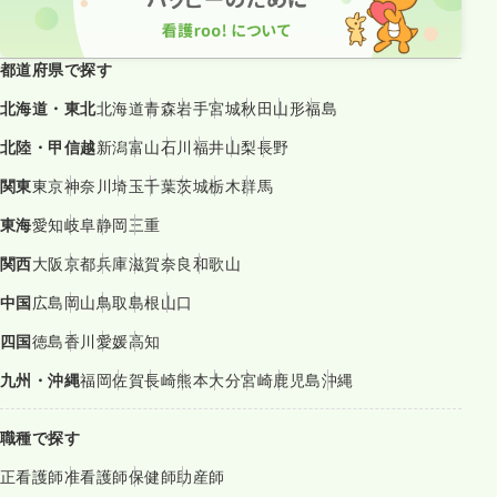
都道府県で探す
北海道・東北
北海道
青森
岩手
宮城
秋田
山形
福島
北陸・甲信越
新潟
富山
石川
福井
山梨
長野
関東
東京
神奈川
埼玉
千葉
茨城
栃木
群馬
東海
愛知
岐阜
静岡
三重
関西
大阪
京都
兵庫
滋賀
奈良
和歌山
中国
広島
岡山
鳥取
島根
山口
四国
徳島
香川
愛媛
高知
九州・沖縄
福岡
佐賀
長崎
熊本
大分
宮崎
鹿児島
沖縄
職種で探す
正看護師
准看護師
保健師
助産師