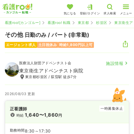
気になる
登録/ログイン
求人検索
メニュー
看護roo![カンゴルー]
看護roo! 転職
東京都
杉並区
東京衛生ア
その他
日勤のみ / パート(非常勤)
エージェント求人
土日祝休み
時給1,800円以上可
医療法人財団アドベンチスト会
施設情報
東京衛生アドベンチスト病院
東京都杉並区 / 荻窪駅 徒歩7分
2026/08/03 更新
正看護師
一時募集休止
1,640〜1,860
時給
円
勤務時間
8:30～17:30