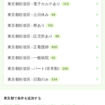
気になる
詳細を見る
東京都杉並区
×
電子カルテあり
133
東京都杉並区
×
土日休み
99
救急外来
一般病院
正看護師
東京都杉並区
×
寮あり
155
東京都杉並区
×
託児所あり
一時募集休止
2交代（常勤）
69
31.0
給与
万円
/月
賞与2回
東京都杉並区
×
正看護師
600
※経験4年の例
時間
8:00～16:45
（休憩45分）
東京都杉並区
×
一般病院
55
年間休日120日
4週8休以上
担当業務未経験可
ブランク可
新卒可
第二新卒可
月給31万円以上可
東京都杉並区
×
パート(非常勤)
209
気になる
詳細を見る
東京都杉並区
×
日勤のみ
534
その他
一般病院
正看護師
東京都で条件を追加する