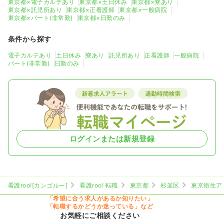
東京都×電子カルテあり
東京都×土日休み
東京都×寮あり
一時募集休止
日勤のみ（常勤）
東京都×託児所あり
東京都×正看護師
東京都×一般病院
東京都×パート(非常勤)
東京都×日勤のみ
24.0
給与
万円
/月
賞与2回
※経験3年の例
条件から探す
時間
8:30～17:30
土日祝休み
月給33万円以上可
電子カルテあり
土日休み
寮あり
託児所あり
正看護師
一般病院
パート(非常勤)
日勤のみ
気になる
詳細を見る
ログインまたは新規登録
看護roo![カンゴルー]
看護roo! 転職
東京都
杉並区
東京衛生ア
「希望に合う求人があるか知りたい」
「転職するかどうか迷っている」など
お気軽にご相談ください