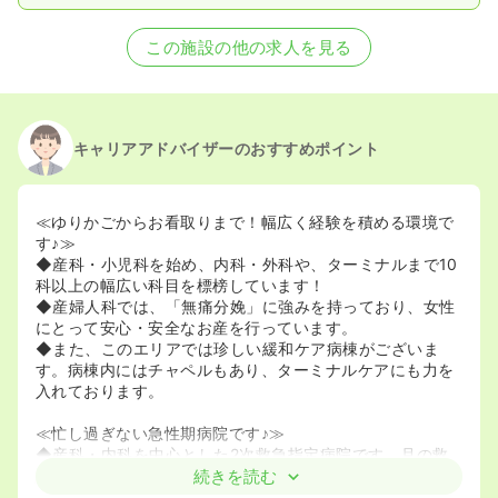
この施設の他の求人を見る
キャリアアドバイザーのおすすめポイント
≪ゆりかごからお看取りまで！幅広く経験を積める環境で
す♪≫
◆産科・小児科を始め、内科・外科や、ターミナルまで10
科以上の幅広い科目を標榜しています！
◆産婦人科では、「無痛分娩」に強みを持っており、女性
にとって安心・安全なお産を行っています。
◆また、このエリアでは珍しい緩和ケア病棟がございま
す。病棟内にはチャペルもあり、ターミナルケアにも力を
入れております。
≪忙し過ぎない急性期病院です♪≫
◆産科・内科を中心とした2次救急指定病院です。月の救
急搬送件数は100件程度で、カイザー以外の緊急オペはほ
続きを読む
とんどございません。残業時間は月に15時間以内と、落ち