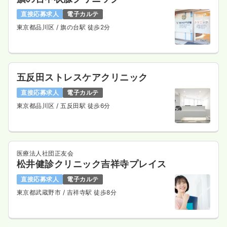
直接応募求人
電子カルテ
東京都品川区
/ 旗の台駅 徒歩2分
外来
一般病院
正看護師
一時募集休止
日勤のみ（常勤）
五反田ストレスケアクリニック
27.2〜29.1
給与
万円
/月
直接応募求人
電子カルテ
※一例
時間
8:30～17:15
（休憩45分）
東京都品川区
/ 五反田駅 徒歩6分
年間休日120日
4週8休以上
担当業務未経験可
月給29万円以上可
気になる
詳細を見る
医療法人社団正友会
松井健診クリニック吉祥寺プレイス
直接応募求人
電子カルテ
東京都武蔵野市
/ 吉祥寺駅 徒歩8分
オペ室(手術室)
一般病院
正看護師
一時募集休止
日勤のみ（常勤）