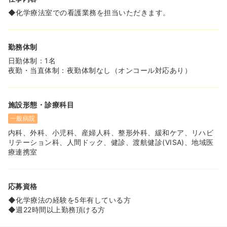
◆自己負担12,000円/月～で住むことが可能ですので、上
◆化学療法室での看護業務を担当いただきます。
京される方にもオススメです！
◆すでに都内にお住まいの方にも住宅手当の支給がござい
ます。
勤務体制
≪教育制度充実♪認定看護師・助産師も目指せます！≫
日勤体制：1名
◆中途入職者に対して、プリセプターをつけて指導して下
夜勤・当直体制：夜勤体制なし（オンコール対応あり）
さる環境です。
◆月に1回開催される全体研修会は、残業代の支給対象で
す。
◆褥瘡管理・尿失禁ケア・薬理・スピリチュアルケア・看
施設形態・診療科目
護管理と言った、専門分野コース別の勉強会を開催すると
共に、助産師など資格取得のための奨学金制度がありま
一般病院
す。
内科、外科、小児科、産婦人科、整形外科、緩和ケア、リハビ
◆インターネット研修も行っており自宅で研修を受けられ
リテーション科、人間ドック、健診、渡航健診(VISA)、地域医
ますので、スキルアップを希望の方、ブランクを埋めたい
療連携室
という方にもオススメの環境です！
応募資格
◆化学療法の経験を5年有している方
◆週22時間以上勤務頂ける方