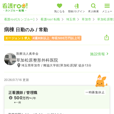
気になる
登録/ログイン
求人検索
メニュー
看護roo![カンゴルー]
看護roo! 転職
埼玉県
草加市
草加松原整
病棟
日勤のみ / 常勤
エージェント求人
4週8休以上
年収500万円以上可
医療法人眞幸会
施設情報
草加松原整形外科医院
埼玉県草加市 / 獨協大学前[草加松原]駅 徒歩13分
2026/07/16 更新
正看護師 / 管理職
一時募集休止
500
万円〜
/年
※一例