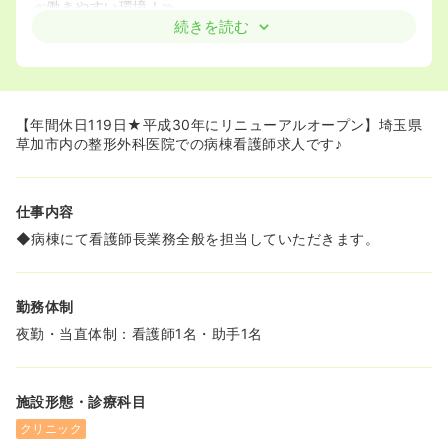
≪働きやすい環境！≫
◆育児休業、介護休業取得実績があるなど、家庭と仕事の
続きを読む
両立が可能な環境です♪
◆同院では再雇用制度を起用しています！そのため、長く
働ける環境が整っています！！
◆年間休日119日！！有給消化率も高いです！ライフスタ
イルに合わせた働き方ができます☆
【年間休日119日★平成30年にリニューアルオープン】埼玉県
草加市内の整形外科医院での病棟看護師求人です♪
≪通勤ラクラク☆≫
◆無料駐車場があり、マイカー通勤が可能です★
◆電車駅で通勤される方も最寄が3つございます！
仕事内容
◆病棟にて看護師長業務全般を担当していただきます。
勤務体制
夜勤・当直体制：看護師1名・助手1名
施設形態・診療科目
クリニック