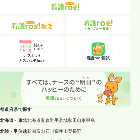
ナスカレ/
看護roo!国試
ナスカレPlus+
都道府県で探す
北海道・東北
北海道
青森
岩手
宮城
秋田
山形
福島
北陸・甲信越
新潟
富山
石川
福井
山梨
長野