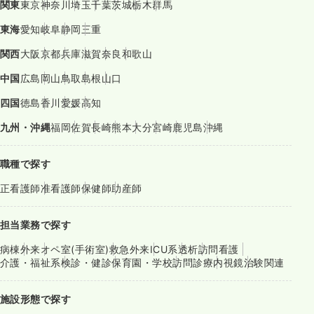
関東
東京
神奈川
埼玉
千葉
茨城
栃木
群馬
東海
愛知
岐阜
静岡
三重
関西
大阪
京都
兵庫
滋賀
奈良
和歌山
中国
広島
岡山
鳥取
島根
山口
四国
徳島
香川
愛媛
高知
九州・沖縄
福岡
佐賀
長崎
熊本
大分
宮崎
鹿児島
沖縄
職種で探す
正看護師
准看護師
保健師
助産師
担当業務で探す
病棟
外来
オペ室(手術室)
救急外来
ICU系
透析
訪問看護
介護・福祉系
検診・健診
保育園・学校
訪問診療
内視鏡
治験関連
施設形態で探す