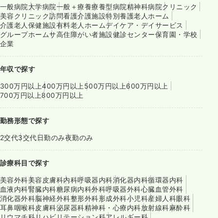
一般病院
大学病院
一般＋療養
療養型病院
精神科病院
クリニック
美容クリニック
訪問看護
介護施設
特別養護老人ホーム
介護老人保健施設
有料老人ホーム
デイケア・デイサービス
グループホーム
サ高住
障がい者施設
健診センター
保育園・学校
企業
年収で探す
300万円以上
400万円以上
500万円以上
600万円以上
700万円以上
800万円以上
勤務形態で探す
2交代
3交代
日勤のみ
夜勤のみ
診療科目で探す
美容外科
美容皮膚科
内科
呼吸器内科
消化器内科
循環器内科
血液内科
腎臓内科
糖尿病内科
外科
呼吸器外科
心臓血管外科
消化器外科
脳神経外科
整形外科
形成外科
小児科
産婦人科
眼科
耳鼻咽喉科
皮膚科
泌尿器科
精神科・心療内科
放射線科
麻酔科
リウマチ科
リハビリテーション科
アレルギー科