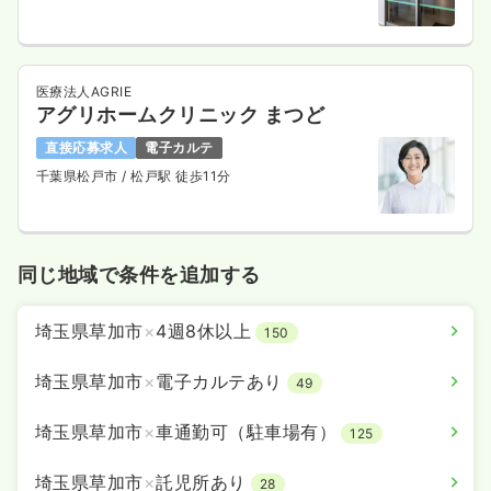
医療法人AGRIE
アグリホームクリニック まつど
直接応募求人
電子カルテ
千葉県松戸市
/ 松戸駅 徒歩11分
同じ地域で条件を追加する
埼玉県草加市
×
4週8休以上
150
埼玉県草加市
×
電子カルテあり
49
埼玉県草加市
×
車通勤可（駐車場有）
125
埼玉県草加市
×
託児所あり
28