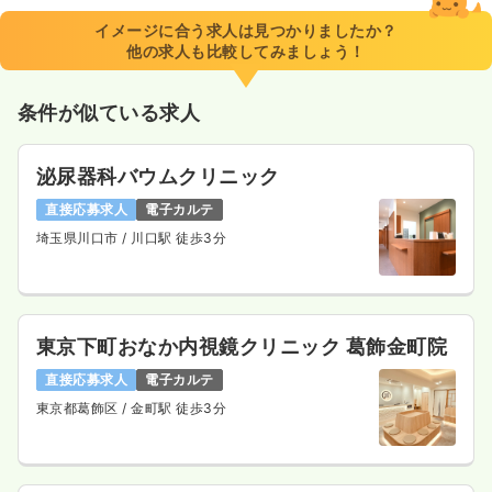
※経験6年の例
イメージに合う求人は見つかりましたか？
時間
8:30～17:30
（休憩60分）
他の求人も比較してみましょう！
4週8休以上
月給28万円以上可
条件が似ている求人
気になる
詳細を見る
泌尿器科バウムクリニック
一時募集休止
日勤のみ（パート）
直接応募求人
電子カルテ
埼玉県川口市
/ 川口駅 徒歩3分
1,500
給与
時給
円〜
時間
8:30～17:30
時給1,500円以上可
気になる
詳細を見る
東京下町おなか内視鏡クリニック 葛飾金町院
直接応募求人
電子カルテ
東京都葛飾区
/ 金町駅 徒歩3分
オペ室(手術室)
クリニック
正・准看護師