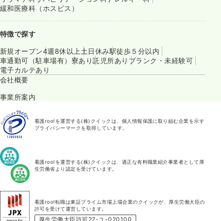
緩和医療科（ホスピス）
特徴で探す
新規オープン
4週8休以上
土日休み
駅徒歩５分以内
車通勤可（駐車場有）
寮あり
託児所あり
ブランク・未経験可
電子カルテあり
会社概要
事業所案内
看護roo!を運営する(株)クイックは、個人情報保護に取り組む企業を示す
プライバシーマークを取得しています。
看護roo!を運営する(株)クイックは、適正な有料職業紹介事業者として厚
生労働省より認定を受けています。
看護roo!転職は東証プライム市場上場企業のクイックが、厚生労働大臣の
許可を受けて運営しています。
厚生労働大臣許可27-ユ-020100