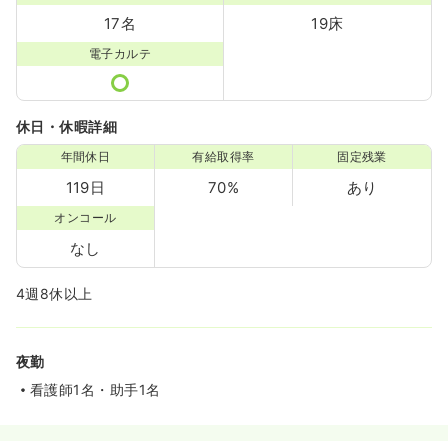
17名
19床
電子カルテ
休日・休暇詳細
年間休日
有給取得率
固定残業
119日
70%
あり
オンコール
なし
4週8休以上
夜勤
看護師1名・助手1名