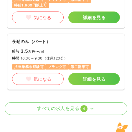
時給1,600円以上可
気になる
詳細を見る
夜勤のみ（パート）
3.5
給与
万円〜
/回
時間
16:30～9:30
（休憩120分）
担当業務未経験可
ブランク可
第二新卒可
気になる
詳細を見る
外来
クリニック
正・准看護師
すべての求人を見る
4
一時募集休止
日勤のみ（常勤）
28.6
給与
万円〜
/月