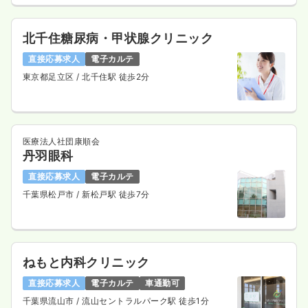
北千住糖尿病・甲状腺クリニック
直接応募求人
電子カルテ
東京都足立区
/ 北千住駅 徒歩2分
医療法人社団康順会
丹羽眼科
直接応募求人
電子カルテ
千葉県松戸市
/ 新松戸駅 徒歩7分
ねもと内科クリニック
直接応募求人
電子カルテ
車通勤可
千葉県流山市
/ 流山セントラルパーク駅 徒歩1分