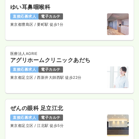
一時募集休止
日勤のみ（常勤）
ゆい耳鼻咽喉科
25.6
給与
万円〜
/月
直接応募求人
電子カルテ
※一例
東京都豊島区
/ 要町駅 徒歩1分
時間
8:30～17:30
（休憩60分）
4週8休以上
担当業務未経験可
ブランク可
新卒可
第二新卒可
月給25万円以上可
気になる
詳細を見る
医療法人AGRIE
アグリホームクリニックあだち
直接応募求人
電子カルテ
一時募集休止
日勤のみ（パート）
東京都足立区
/ 西新井大師西駅 徒歩22分
1,600
給与
時給
円〜
時間
8:30～17:30
（休憩60分）
担当業務未経験可
ブランク可
新卒可
第二新卒可
ぜんの眼科 足立江北
時給1,600円以上可
直接応募求人
電子カルテ
気になる
詳細を見る
東京都足立区
/ 江北駅 徒歩5分