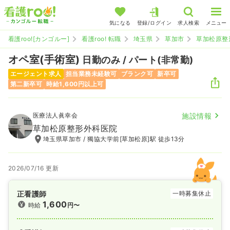
気になる
登録/ログイン
求人検索
メニュー
看護roo![カンゴルー]
看護roo! 転職
埼玉県
草加市
草加松原整
オペ室(手術室)
日勤のみ / パート(非常勤)
エージェント求人
担当業務未経験可
ブランク可
新卒可
第二新卒可
時給1,600円以上可
医療法人眞幸会
施設情報
草加松原整形外科医院
埼玉県草加市 / 獨協大学前[草加松原]駅 徒歩13分
2026/07/16 更新
正看護師
一時募集休止
1,600
時給
円〜