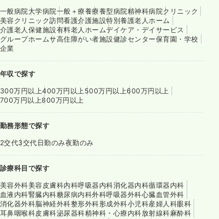
一般病院
大学病院
一般＋療養
療養型病院
精神科病院
クリニック
美容クリニック
訪問看護
介護施設
特別養護老人ホーム
介護老人保健施設
有料老人ホーム
デイケア・デイサービス
グループホーム
サ高住
障がい者施設
健診センター
保育園・学校
企業
年収で探す
300万円以上
400万円以上
500万円以上
600万円以上
700万円以上
800万円以上
勤務形態で探す
2交代
3交代
日勤のみ
夜勤のみ
診療科目で探す
美容外科
美容皮膚科
内科
呼吸器内科
消化器内科
循環器内科
血液内科
腎臓内科
糖尿病内科
外科
呼吸器外科
心臓血管外科
消化器外科
脳神経外科
整形外科
形成外科
小児科
産婦人科
眼科
耳鼻咽喉科
皮膚科
泌尿器科
精神科・心療内科
放射線科
麻酔科