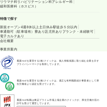
リウマチ科
リハビリテーション科
アレルギー科
緩和医療科（ホスピス）
特徴で探す
新規オープン
4週8休以上
土日休み
駅徒歩５分以内
車通勤可（駐車場有）
寮あり
託児所あり
ブランク・未経験可
電子カルテあり
会社概要
事業所案内
看護roo!を運営する(株)クイックは、個人情報保護に取り組む企業を示す
プライバシーマークを取得しています。
看護roo!を運営する(株)クイックは、適正な有料職業紹介事業者として厚
生労働省より認定を受けています。
看護roo!転職は東証プライム市場上場企業のクイックが、厚生労働大臣の
許可を受けて運営しています。