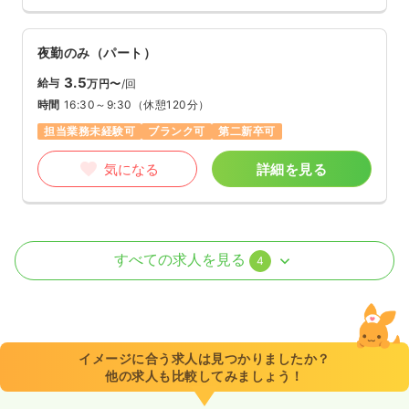
夜勤のみ（パート）
3.5
給与
万円〜
/回
時間
16:30～9:30
（休憩120分）
担当業務未経験可
ブランク可
第二新卒可
気になる
詳細を見る
病棟
クリニック
正看護師 / 管理職
すべての求人を見る
4
一時募集休止
日勤のみ（常勤）
500
給与
万円〜
/年
※一例
イメージに合う求人は見つかりましたか？
時間
8:30～17:30
（休憩60分）
他の求人も比較してみましょう！
4週8休以上
年収500万円以上可