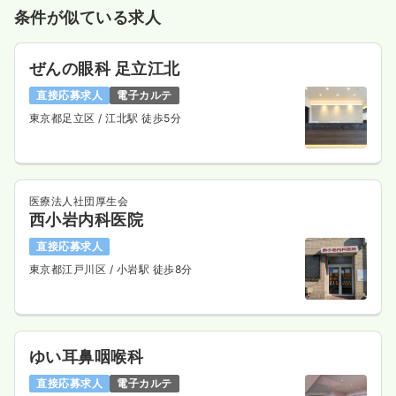
条件が似ている求人
気になる
詳細を見る
ぜんの眼科 足立江北
直接応募求人
電子カルテ
外来
クリニック
正・准看護師
東京都足立区
/ 江北駅 徒歩5分
一時募集休止
日勤のみ（常勤）
28.6
給与
万円〜
/月
※経験6年の例
医療法人社団厚生会
時間
8:30～17:30
（休憩60分）
西小岩内科医院
4週8休以上
月給28万円以上可
直接応募求人
気になる
詳細を見る
東京都江戸川区
/ 小岩駅 徒歩8分
一時募集休止
日勤のみ（パート）
ゆい耳鼻咽喉科
1,500
給与
時給
円〜
直接応募求人
電子カルテ
時間
8:30～17:30