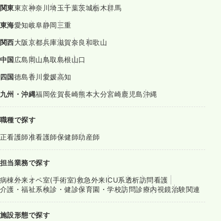
関東
東京
神奈川
埼玉
千葉
茨城
栃木
群馬
東海
愛知
岐阜
静岡
三重
関西
大阪
京都
兵庫
滋賀
奈良
和歌山
中国
広島
岡山
鳥取
島根
山口
四国
徳島
香川
愛媛
高知
九州・沖縄
福岡
佐賀
長崎
熊本
大分
宮崎
鹿児島
沖縄
職種で探す
正看護師
准看護師
保健師
助産師
担当業務で探す
病棟
外来
オペ室(手術室)
救急外来
ICU系
透析
訪問看護
介護・福祉系
検診・健診
保育園・学校
訪問診療
内視鏡
治験関連
施設形態で探す