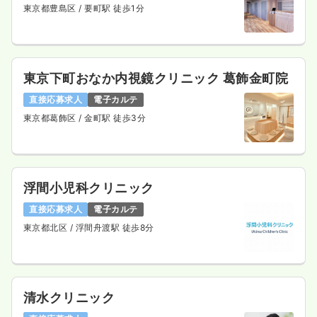
東京都豊島区
/ 要町駅 徒歩1分
時給1,500円以上可
気になる
詳細を見る
東京下町おなか内視鏡クリニック 葛飾金町院
直接応募求人
電子カルテ
オペ室(手術室)
クリニック
正・准看護師
東京都葛飾区
/ 金町駅 徒歩3分
一時募集休止
日勤のみ（常勤）
25.6
給与
万円〜
/月
浮間小児科クリニック
※一例
時間
8:30～17:30
（休憩60分）
直接応募求人
電子カルテ
4週8休以上
担当業務未経験可
ブランク可
新卒可
東京都北区
/ 浮間舟渡駅 徒歩8分
第二新卒可
月給25万円以上可
気になる
詳細を見る
清水クリニック