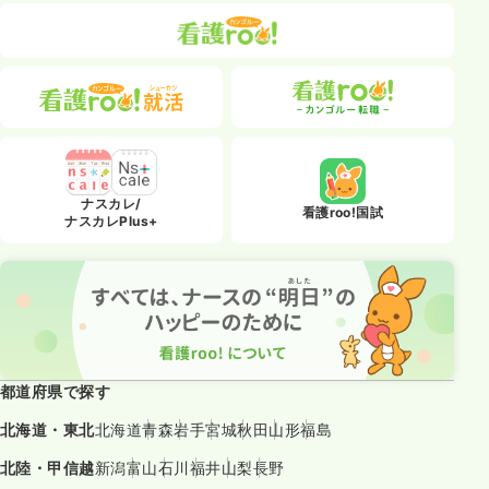
ナスカレ/
看護roo!国試
ナスカレPlus+
都道府県で探す
北海道・東北
北海道
青森
岩手
宮城
秋田
山形
福島
北陸・甲信越
新潟
富山
石川
福井
山梨
長野