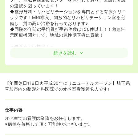
の連携を図っています！
◆整形外科・リハビリテーションを専門とする有床クリニ
ックです！MRI導入、開放的なリハビリテーション室を完
備し、質の高い治療を行っております♪
◆同院の年間の平均骨折手術件数は150件以上！！救急告
示医療機関として、地域の急性期医療に貢献！
≪働きやすい環境！≫
◆育児休業、介護休業取得実績があるなど、家庭と仕事の
続きを読む
両立が可能な環境です♪
◆同院では再雇用制度を起用しています！そのため、長く
働ける環境が整っています！！
◆年間休日119日！！有給消化率も高いです！ライフスタ
イルに合わせた働き方ができます☆
【年間休日119日★平成30年にリニューアルオープン】埼玉県
草加市内の整形外科医院でのオペ室看護師求人です♪
≪通勤ラクラク☆≫
◆無料駐車場があり、マイカー通勤が可能です★
◆電車駅で通勤される方も最寄が3つございます！
仕事内容
オペ室での看護師業務をお任せします。
※病棟を兼務して頂く可能性がございます。