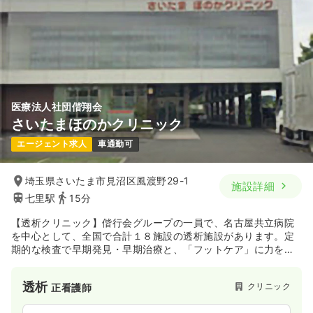
医療法人社団偕翔会
さいたまほのかクリニック
エージェント求人
車通勤可
埼玉県さいたま市見沼区風渡野29-1
施設詳細
七里駅
15分
【透析クリニック】偕行会グループの一員で、名古屋共立病院
を中心として、全国で合計１８施設の透析施設があります。定
期的な検査で早期発見・早期治療と、「フットケア」に力を入
れているクリニックです。
透析
クリニック
正看護師