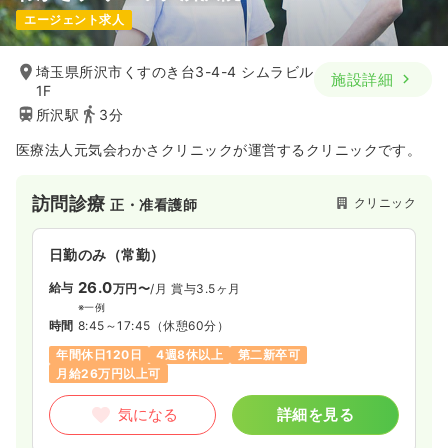
エージェント求人
埼玉県所沢市くすのき台3-4-4 シムラビル
施設詳細
1F
所沢駅
3分
医療法人元気会わかさクリニックが運営するクリニックです。
訪問診療
クリニック
正・准看護師
日勤のみ（常勤）
26.0
給与
万円〜
/月
賞与3.5ヶ月
※一例
時間
8:45～17:45
（休憩60分）
年間休日120日
4週8休以上
第二新卒可
月給26万円以上可
気になる
詳細を見る