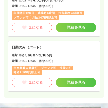
27.3〜34.5
給与
万円
/月
賞与3ヶ月
時間
9:15～18:45
（休憩90分）
年間休日120日
残業月4時間
担当業務未経験可
ブランク可
月給34万円以上可
気になる
詳細を見る
日勤のみ（パート）
1,680〜2,185
給与
時給
円
時間
9:15～18:45
（休憩90分）
担当業務未経験可
ブランク可
扶養内可
時給2,100円以上可
気になる
詳細を見る