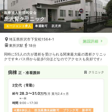
医療法人社団和栄会
所沢腎クリニック
エージェント求人
車通勤可
託児所
埼玉県所沢市下安松1564-1
施設詳細
東所沢駅
18分
同時に55人の方が透析を受けられる関東最大級の透析クリニッ
クです☆バス停から徒歩1分ほどなのでアクセスも良好です♪
病棟
クリニック
正・准看護師
2交代（常勤）
28.3〜31.0
給与
万円
/月
賞与2.4ヶ月
※一例
時間
9:00～17:30
4週8休以上
担当業務未経験可
ブランク可
新卒可