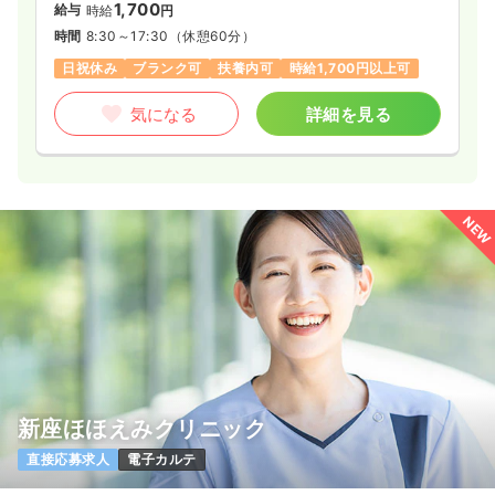
1,700
給与
時給
円
時間
8:30～17:30
（休憩60分）
日祝休み
ブランク可
扶養内可
時給1,700円以上可
気になる
詳細を見る
NEW
新座ほほえみクリニック
直接応募求人
電子カルテ