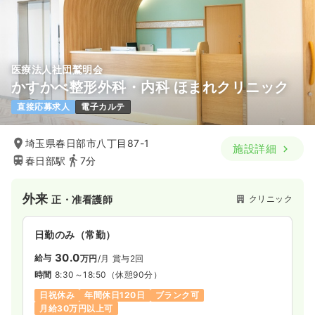
医療法人社団鷲明会
かすかべ整形外科・内科 ほまれクリニック
直接応募求人
電子カルテ
埼玉県春日部市八丁目87-1
施設詳細
春日部駅
7分
外来
クリニック
正・准看護師
日勤のみ（常勤）
30.0
給与
万円
/月
賞与2回
時間
8:30～18:50
（休憩90分）
日祝休み
年間休日120日
ブランク可
月給30万円以上可