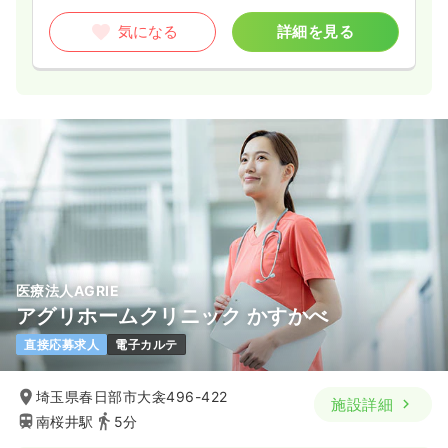
気になる
詳細を見る
医療法人AGRIE
アグリホームクリニック かすかべ
直接応募求人
電子カルテ
埼玉県春日部市大衾496-422
施設詳細
南桜井駅
5分