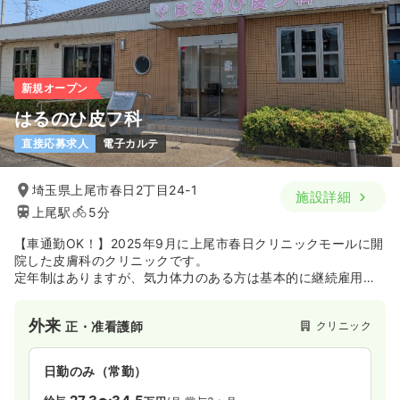
新規オープン
はるのひ皮フ科
直接応募求人
電子カルテ
埼玉県上尾市春日2丁目24-1
施設詳細
上尾駅
5分
【車通勤OK！】2025年9月に上尾市春日クリニックモールに開
院した皮膚科のクリニックです。
定年制はありますが、気力体力のある方は基本的に継続雇用い
たします。
まだまだ成長の過程のクリニックです。一緒にクリニックの企
外来
クリニック
正・准看護師
業風土を作り上げていきませんか？
日勤のみ（常勤）