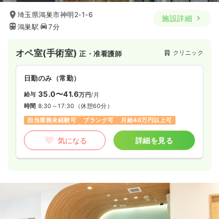
埼玉県鴻巣市神明2-1-6
施設詳細
鴻巣駅
7分
オペ室(手術室)
クリニック
正・准看護師
日勤のみ（常勤）
35.0〜41.6
給与
万円
/月
時間
8:30～17:30
（休憩60分）
担当業務未経験可
ブランク可
月給40万円以上可
気になる
詳細を見る