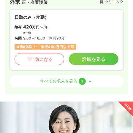
外来
クリニック
正・准看護師
日勤のみ（常勤）
420
給与
万円〜
/年
※一例
時間
9:00～18:00
（休憩90分）
4週8休以上
年収400万円以上可
気になる
詳細を見る
訪問診療
クリニック
正・准看護師
すべての求人を見る
1
一時募集休止
日勤のみ（常勤）
400
給与
万円〜
/年
NEW
※一例
時間
9:00～17:00
（休憩60分）
土日休み
年間休日120日
年収400万円以上可