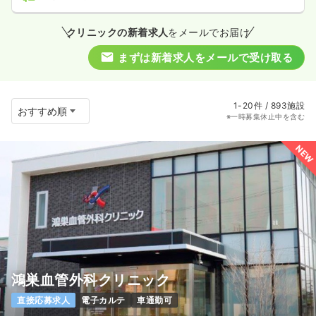
クリニックの新着求人
をメールでお届け
まずは新着求人をメールで受け取る
1-20件 / 893施設
※一時募集休止中を含む
NEW
鴻巣血管外科クリニック
直接応募求人
電子カルテ
車通勤可