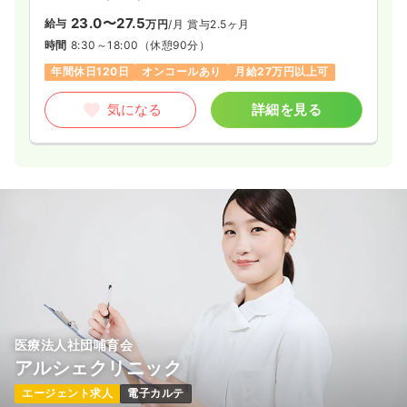
23.0〜27.5
給与
万円
/月
賞与2.5ヶ月
時間
8:30～18:00
（休憩90分）
年間休日120日
オンコールあり
月給27万円以上可
気になる
詳細を見る
医療法人社団哺育会
アルシェクリニック
エージェント求人
電子カルテ