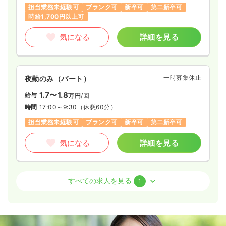
担当業務未経験可
ブランク可
新卒可
第二新卒可
時給1,700円以上可
気になる
詳細を見る
一時募集休止
夜勤のみ（パート）
1.7〜1.8
給与
万円
/回
時間
17:00～9:30
（休憩60分）
担当業務未経験可
ブランク可
新卒可
第二新卒可
気になる
詳細を見る
透析
クリニック
正・准看護師
すべての求人を見る
1
日勤のみ（常勤）
27.0
給与
万円〜
/月
賞与3ヶ月