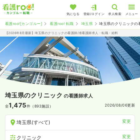
気になる
登録/ログイン
求人検索
メニュー
看護roo![カンゴルー]
看護roo! 転職
埼玉県
埼玉県のクリニックの
【2026年8月最新】埼玉県のクリニックの看護師/准看護師求人・転職・給料
埼玉県のクリニック
の看護師求人
1,475
2026/08/06
更新
全
件（893施設）
変更
埼玉県(すべて)
変更
クリニック