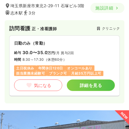
埼玉県新座市東北2-29-11 石塚ビル3階
施設詳細
志木駅
3分
訪問看護
クリニック
正・准看護師
日勤のみ（常勤）
30.0〜35.0
給与
万円
/月
賞与2回
時間
8:30～17:30
（休憩60分）
土日祝休み
年間休日120日
オンコールあり
担当業務未経験可
ブランク可
月給35万円以上可
気になる
詳細を見る
NEW