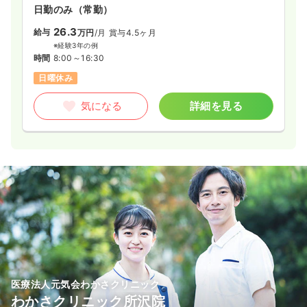
日勤のみ（常勤）
26.3
給与
万円
/月
賞与4.5ヶ月
※経験3年の例
時間
8:00～16:30
日曜休み
気になる
詳細を見る
医療法人元気会わかさクリニック
わかさクリニック所沢院