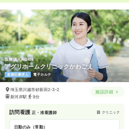
医療法人AGRIE
アグリホームクリニックかわごえ
直接応募求人
電子カルテ
埼玉県川越市砂新田2-3-2
施設詳細
新河岸駅
9分
訪問看護
クリニック
正・准看護師
日勤のみ（常勤）