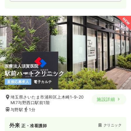
NEW
医療法人須賀医院
駅前ハートクリニック
直接応募求人
電子カルテ
埼玉県さいたま市浦和区上木崎1-9-20
施設詳細
MI7与野西口駅前1階
与野駅
1分
外来
クリニック
正・准看護師