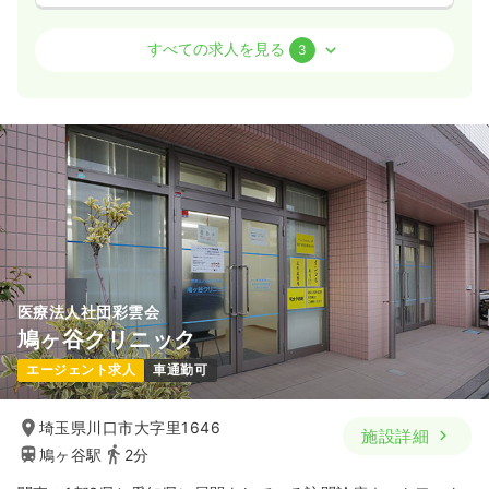
外来
クリニック
正・准看護師
すべての求人を見る
3
一時募集休止
日勤のみ（常勤）
21.9
給与
万円〜
/月
賞与2回
※一例
時間
8:00～17:00
日祝休み
年間休日120日
月給21万円以上可
気になる
詳細を見る
医療法人社団彩雲会
鳩ヶ谷クリニック
一時募集休止
日勤のみ（パート）
エージェント求人
車通勤可
1,400
給与
時給
円〜
時間
8:00～17:00
埼玉県川口市大字里1646
施設詳細
日祝休み
時給1,400円以上可
鳩ヶ谷駅
2分
気になる
詳細を見る