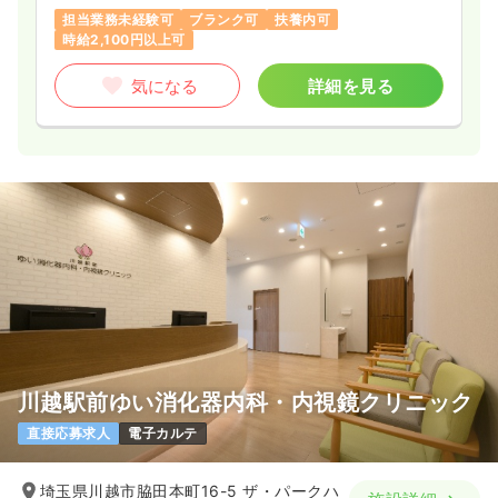
担当業務未経験可
ブランク可
扶養内可
時給2,100円以上可
気になる
詳細を見る
川越駅前ゆい消化器内科・内視鏡クリニック
直接応募求人
電子カルテ
埼玉県川越市脇田本町16-5 ザ・パークハ