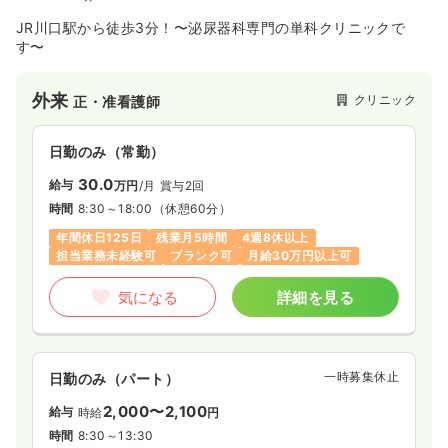
JR川口駅から徒歩3分！〜泌尿器科専門の単科クリニックで
す〜
外来
クリニック
正・准看護師
日勤のみ（常勤）
30.0
給与
万円
/月
賞与2回
時間
8:30～18:00
（休憩60分）
年間休日125日
残業月5時間
4週8休以上
担当業務未経験可
ブランク可
月給30万円以上可
気になる
詳細を見る
一時募集休止
日勤のみ（パート）
2,000〜2,100
給与
時給
円
時間
8:30～13:30