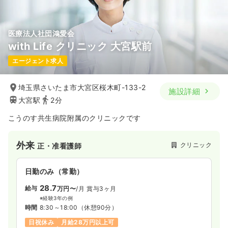
気になる
詳細を見る
医療法人社団鴻愛会
with Life クリニック 大宮駅前
エージェント求人
埼玉県さいたま市大宮区桜木町-133-2
施設詳細
大宮駅
2分
こうのす共生病院附属のクリニックです
外来
クリニック
正・准看護師
日勤のみ（常勤）
28.7
給与
万円〜
/月
賞与3ヶ月
※経験3年の例
時間
8:30～18:00
（休憩90分）
日祝休み
月給28万円以上可