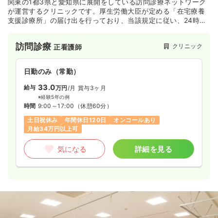
関東の1都3県と愛知県に展開をしている訪問診療ネットワーク
が運営するクリニックです。厚生労働大臣が定める「在宅療養
支援診療所」の届け出を行っており、当該規定に従い、24時
検診・健診
間・365日体制で医師が連絡を受け、往診、ご家族様・施設ス
クリニック
保健師
タッフ様への指示、救急搬送などを判断・対応いたします。
訪問診療
クリニック
正看護師
一時募集休止
日勤のみ（パート）
1,400
給与
時給
円〜
日勤のみ（常勤）
時間
8:00～17:00
33.0
給与
万円
/月
賞与3ヶ月
日祝休み
時給1,400円以上可
※経験5年の例
時間
9:00～17:00
（休憩60分）
気になる
詳細を見る
土日祝休み
年間休日120日
オンコールあり
月給34万円以上可
気になる
詳細を見る