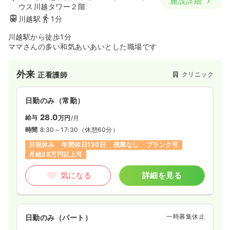
施設詳細
ウス川越タワー２階
川越駅
1分
川越駅から徒歩1分
ママさんの多い和気あいあいとした職場です
外来
クリニック
正看護師
日勤のみ（常勤）
28.0
給与
万円
/月
時間
8:30～17:30
（休憩60分）
日祝休み
年間休日120日
残業なし
ブランク可
月給28万円以上可
気になる
詳細を見る
一時募集休止
日勤のみ（パート）