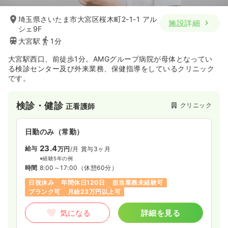
埼玉県さいたま市大宮区桜木町2-1-1 アル
施設詳細
シェ9F
大宮駅
1分
大宮駅西口、前徒歩1分。AMGグループ病院が母体となってい
る検診センター及び外来業務、保健指導をしているクリニック
です。
検診・健診
クリニック
正看護師
日勤のみ（常勤）
23.4
給与
万円
/月
賞与3ヶ月
※経験5年の例
時間
8:00～17:00
（休憩60分）
日祝休み
年間休日120日
担当業務未経験可
ブランク可
月給23万円以上可
気になる
詳細を見る