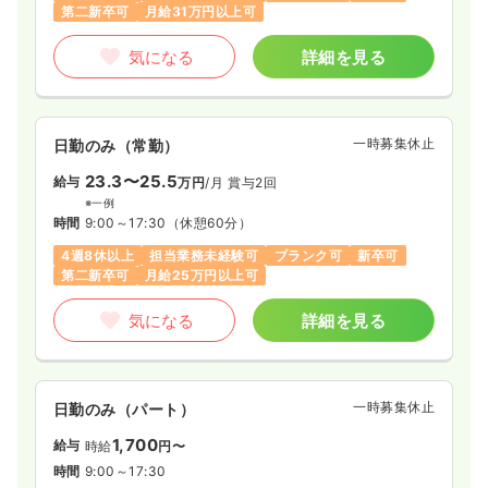
第二新卒可
月給31万円以上可
気になる
詳細を見る
一時募集休止
日勤のみ（常勤）
23.3〜25.5
給与
万円
/月
賞与2回
※一例
時間
9:00～17:30
（休憩60分）
4週8休以上
担当業務未経験可
ブランク可
新卒可
第二新卒可
月給25万円以上可
気になる
詳細を見る
一時募集休止
日勤のみ（パート）
1,700
給与
時給
円〜
時間
9:00～17:30