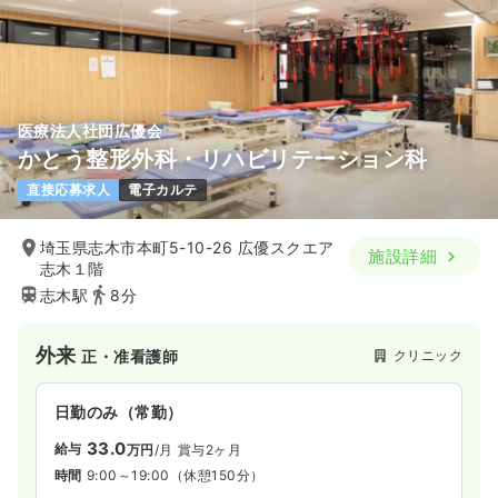
医療法人社団広優会
かとう整形外科・リハビリテーション科
直接応募求人
電子カルテ
埼玉県志木市本町5-10-26 広優スクエア
施設詳細
志木１階
志木駅
8分
外来
クリニック
正・准看護師
日勤のみ（常勤）
33.0
給与
万円
/月
賞与2ヶ月
時間
9:00～19:00
（休憩150分）