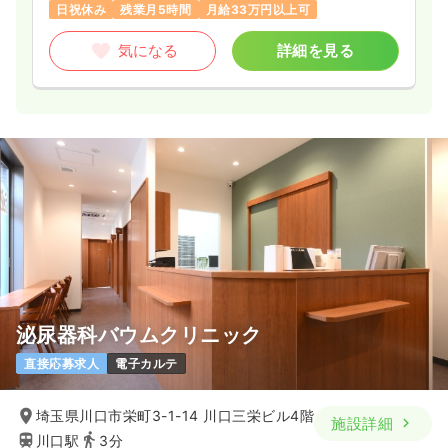
日祝休み
残業月5時間
月給33万円以上可
気になる
詳細を見る
泌尿器科バウムクリニック
直接応募求人
電子カルテ
埼玉県川口市栄町3-1-14 川口三栄ビル4階
施設詳細
川口駅
3分