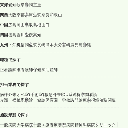
東海
愛知
岐阜
静岡
三重
関西
大阪
京都
兵庫
滋賀
奈良
和歌山
中国
広島
岡山
鳥取
島根
山口
四国
徳島
香川
愛媛
高知
九州・沖縄
福岡
佐賀
長崎
熊本
大分
宮崎
鹿児島
沖縄
職種で探す
正看護師
准看護師
保健師
助産師
担当業務で探す
病棟
外来
オペ室(手術室)
救急外来
ICU系
透析
訪問看護
介護・福祉系
検診・健診
保育園・学校
訪問診療
内視鏡
治験関連
施設形態で探す
一般病院
大学病院
一般＋療養
療養型病院
精神科病院
クリニック