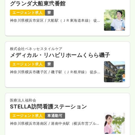
グランダ大船東弐番館
エージェント求人
寮
神奈川県横浜市栄区
/ 大船駅（ＪＲ東海道本線） 徒歩
13分
株式会社ベネッセスタイルケア
メディカル・リハビリホームくらら磯子
エージェント求人
寮
神奈川県横浜市磯子区
/ 磯子駅（ＪＲ根岸線） 徒歩18
分
医療法人福和会
STELLA訪問看護ステーション
エージェント求人
車通勤可
神奈川県横浜市港南区
/ 港南中央駅（横浜市営ブルー
ライン） 徒歩15分