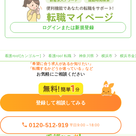
ログインまたは新規登録
看護roo![カンゴルー]
看護roo! 転職
神奈川県
横浜市
横浜市金
「希望に合う求人があるか知りたい」
「転職するかどうか迷っている」など
お気軽にご相談ください
登録して相談してみる
0120-512-919
平日9:00～18:00