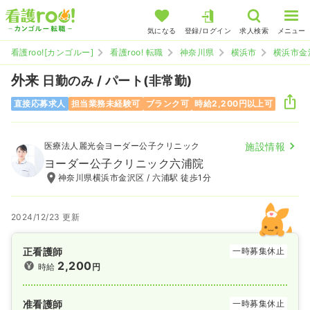
気になる
登録/ログイン
求人検索
メニュー
看護roo![カンゴルー]
看護roo! 転職
神奈川県
横浜市
横浜市金
外来
日勤のみ / パート(非常勤)
直接応募求人
担当業務未経験可
ブランク可
時給2,200円以上可
医療法人麗光会ヨーダー公子クリニック
施設情報
ヨーダー公子クリニック六浦院
神奈川県横浜市金沢区 / 六浦駅 徒歩1分
2024/12/23 更新
正看護師
一時募集休止
2,200
時給
円
准看護師
一時募集休止