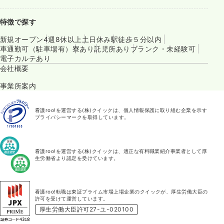
特徴で探す
新規オープン
4週8休以上
土日休み
駅徒歩５分以内
車通勤可（駐車場有）
寮あり
託児所あり
ブランク・未経験可
電子カルテあり
会社概要
事業所案内
看護roo!を運営する(株)クイックは、個人情報保護に取り組む企業を示す
プライバシーマークを取得しています。
看護roo!を運営する(株)クイックは、適正な有料職業紹介事業者として厚
生労働省より認定を受けています。
看護roo!転職は東証プライム市場上場企業のクイックが、厚生労働大臣の
許可を受けて運営しています。
厚生労働大臣許可27-ユ-020100