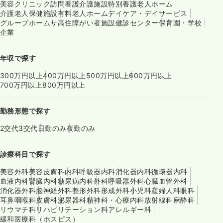
美容クリニック
訪問看護
介護施設
特別養護老人ホーム
介護老人保健施設
有料老人ホーム
デイケア・デイサービス
グループホーム
サ高住
障がい者施設
健診センター
保育園・学校
企業
年収で探す
300万円以上
400万円以上
500万円以上
600万円以上
700万円以上
800万円以上
勤務形態で探す
2交代
3交代
日勤のみ
夜勤のみ
診療科目で探す
美容外科
美容皮膚科
内科
呼吸器内科
消化器内科
循環器内科
血液内科
腎臓内科
糖尿病内科
外科
呼吸器外科
心臓血管外科
消化器外科
脳神経外科
整形外科
形成外科
小児科
産婦人科
眼科
耳鼻咽喉科
皮膚科
泌尿器科
精神科・心療内科
放射線科
麻酔科
リウマチ科
リハビリテーション科
アレルギー科
緩和医療科（ホスピス）