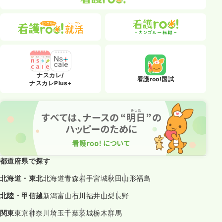
ナスカレ/
看護roo!国試
ナスカレPlus+
都道府県で探す
北海道・東北
北海道
青森
岩手
宮城
秋田
山形
福島
北陸・甲信越
新潟
富山
石川
福井
山梨
長野
関東
東京
神奈川
埼玉
千葉
茨城
栃木
群馬