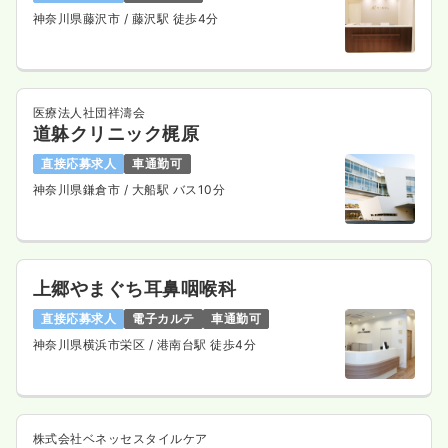
神奈川県藤沢市
/ 藤沢駅 徒歩4分
医療法人社団祥濤会
道躰クリニック梶原
直接応募求人
車通勤可
神奈川県鎌倉市
/ 大船駅 バス10分
上郷やまぐち耳鼻咽喉科
直接応募求人
電子カルテ
車通勤可
神奈川県横浜市栄区
/ 港南台駅 徒歩4分
株式会社ベネッセスタイルケア