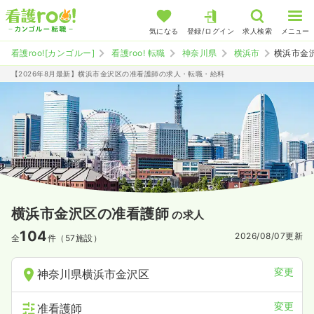
気になる
登録/ログイン
求人検索
メニュー
看護roo![カンゴルー]
看護roo! 転職
神奈川県
横浜市
横浜市金
【2026年8月最新】横浜市金沢区の准看護師の求人・転職・給料
横浜市金沢区の准看護師
の求人
104
2026/08/07
更新
全
件（57施設）
変更
神奈川県横浜市金沢区
変更
准看護師