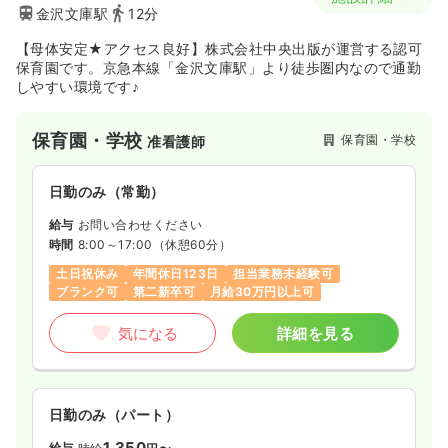
金沢文庫駅
12分
【母体安定★アクセス良好】株式会社中央出版が運営する認可
保育園です。京急本線「金沢文庫駅」より徒歩圏内なので通勤
しやすい環境です♪
保育園・学校
保育園・学校
准看護師
日勤のみ（常勤）
給与
お問い合わせください
時間
8:00～17:00
（休憩60分）
土日祝休み
年間休日123日
担当業務未経験可
ブランク可
第二新卒可
月給30万円以上可
気になる
詳細を見る
日勤のみ（パート）
1,350
給与