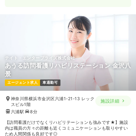
テイト・エンタープライズ株式会社
あうる訪問看護リハビリステーション 金沢八
景
エージェント求人
車通勤可
神奈川県横浜市金沢区六浦1-21-13 レック
施設詳細
スビル1階
六浦駅
8分
【訪問看護だけでなくリハビリテーションも強みです★】施設
内は職員の方々の距離も近くコミュニケーションも取りやすい
ため人間関係も良好です◎