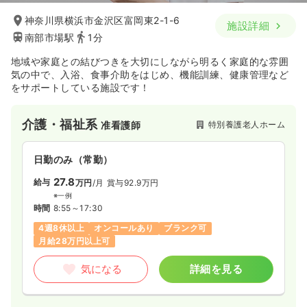
神奈川県横浜市金沢区富岡東2-1-6
施設詳細
南部市場駅
1分
地域や家庭との結びつきを大切にしながら明るく家庭的な雰囲
気の中で、入浴、食事介助をはじめ、機能訓練、健康管理など
をサポートしている施設です！
介護・福祉系
特別養護老人ホーム
准看護師
日勤のみ（常勤）
27.8
給与
万円
/月
賞与92.9万円
※一例
時間
8:55～17:30
4週8休以上
オンコールあり
ブランク可
月給28万円以上可
気になる
詳細を見る