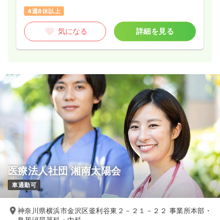
4週8休以上
気になる
詳細を見る
医療法人社団 湘南太陽会
車通勤可
神奈川県横浜市金沢区釜利谷東２－２１－２２ 事業所本部・
鳥居泌尿器科・内科