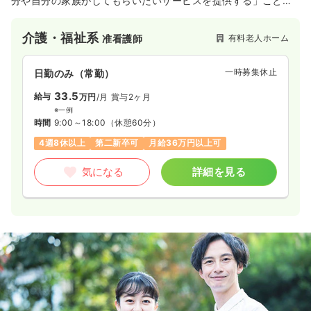
分や自分の家族がしてもらいたいサービスを提供する」ことを
目指しています。
ホームには6種類のブランドがあり、有料老人ホームの居室数で
介護・福祉系
有料老人ホーム
准看護師
は国内最多を誇ります。
一時募集休止
日勤のみ（常勤）
33.5
給与
万円
/月
賞与2ヶ月
※一例
時間
9:00～18:00
（休憩60分）
4週8休以上
第二新卒可
月給36万円以上可
気になる
詳細を見る