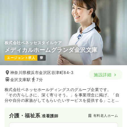
株式会社ベネッセスタイルケア
メディカルホームグランダ金沢文庫
エージェント求人
寮
神奈川県横浜市金沢区谷津町84-3
施設詳細
金沢文庫駅
7分
株式会社ベネッセホールディングスのグループ企業です。
「その方らしさに、深く寄りそう。」を事業理念に掲げ、「自
分や自分の家族がしてもらいたいサービスを提供する」ことを
目指しています。
ホームには6種類のブランドがあり、有料老人ホームの居室数で
介護・福祉系
有料老人ホーム
准看護師
は国内最多を誇ります。