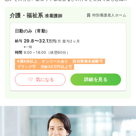
があり、月1回の親睦会やキッチンカーを呼ぶなど職員主導で盛
り上がっています。様々なイベントを通じてスタッフの職種関
介護・福祉系
特別養護老人ホーム
准看護師
係なく交流されています。
日勤のみ（常勤）
29.8〜32.1
給与
万円
/月
賞与3ヶ月
※一例
時間
9:00～18:00
（休憩60分）
4週8休以上
オンコールあり
担当業務未経験可
ブランク可
月給33万円以上可
気になる
詳細を見る