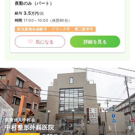
夜勤のみ（パート）
3.5
給与
万円
/回
時間
17:00～10:00
（休憩60分）
担当業務未経験可
ブランク可
第二新卒可
気になる
詳細を見る
医療法人中村会
中村整形外科医院