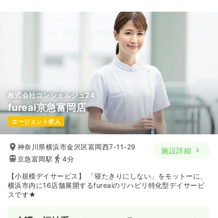
株式会社コンシェルジュ24
fureai京急富岡店
エージェント求人
神奈川県横浜市金沢区富岡西7-11-29
施設詳細
京急富岡駅
4分
【小規模デイサービス】 「寝たきりにしない」をモットーに、
横浜市内に16店舗展開するfureaiのリハビリ特化型デイサービ
スです★