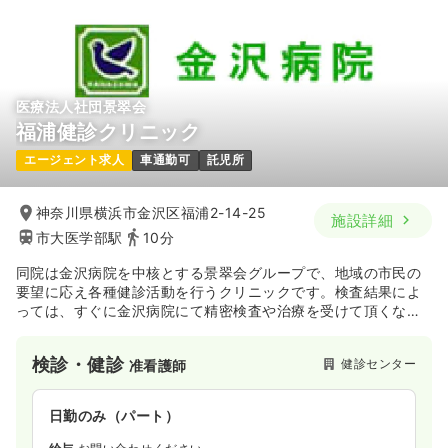
ブランク可
月給40万円以上可
気になる
詳細を見る
医療法人社団景翠会
福浦健診クリニック
エージェント求人
車通勤可
託児所
神奈川県横浜市金沢区福浦2-14-25
施設詳細
市大医学部駅
10分
同院は金沢病院を中核とする景翠会グループで、地域の市民の
要望に応え各種健診活動を行うクリニックです。検査結果によ
っては、すぐに金沢病院にて精密検査や治療を受けて頂くなど
のアフターフォローも万全です。
検診・健診
健診センター
准看護師
日勤のみ（パート）