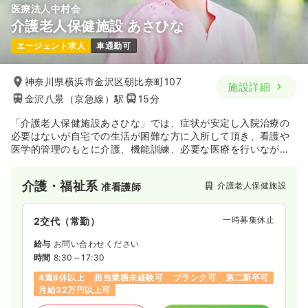
医療法人中村会
介護老人保健施設 あさひな
エージェント求人
車通勤可
神奈川県横浜市金沢区朝比奈町107
施設詳細
金沢八景（京急線）駅
15分
「介護老人保健施設あさひな」では、症状が安定し入院治療の
必要はないが自宅での生活が困難な方に入所して頂き、看護や
医学的管理のもとに介護、機能訓練、必要な医療を行いなが
ら、日常生活のお世話をしています。
また、長期入所の必要のない方には短期入所サービス（ショー
介護・福祉系
介護老人保健施設
准看護師
トステイ）通所リハビリテーション（デイケア）もご利用頂け
ます
一時募集休止
2交代（常勤）
給与
お問い合わせください
時間
8:30～17:30
4週8休以上
担当業務未経験可
ブランク可
第二新卒可
月給32万円以上可