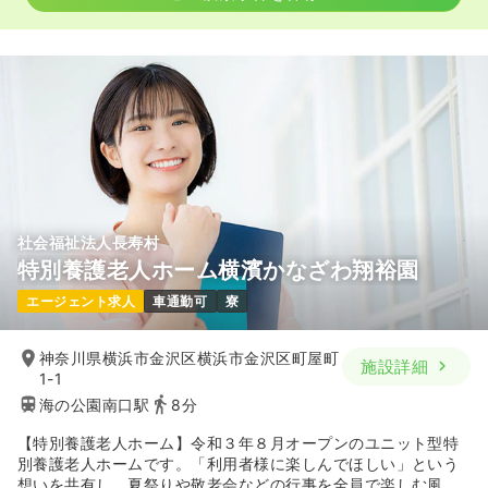
社会福祉法人長寿村
特別養護老人ホーム横濱かなざわ翔裕園
エージェント求人
車通勤可
寮
神奈川県横浜市金沢区横浜市金沢区町屋町
施設詳細
1-1
海の公園南口駅
8分
【特別養護老人ホーム】令和３年８月オープンのユニット型特
別養護老人ホームです。「利用者様に楽しんでほしい」という
想いを共有し、夏祭りや敬老会などの行事を全員で楽しむ風土