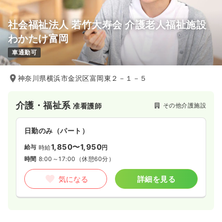
社会福祉法人 若竹大寿会 介護老人福祉施設
わかたけ富岡
車通勤可
神奈川県横浜市金沢区富岡東２－１－５
介護・福祉系
その他介護施設
准看護師
日勤のみ（パート）
1,850〜1,950
給与
時給
円
時間
8:00～17:00
（休憩60分）
気になる
詳細を見る