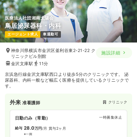
医療法人社団湘南太陽会
鳥居泌尿器科・内科
エージェント求人
車通勤可
神奈川県横浜市金沢区釜利谷東2-21-22 ク
施設詳細
リニックビル別館
金沢文庫駅
11分
京浜急行線金沢文庫駅西口より徒歩5分のクリニックです。 泌
尿器科、内科一般など幅広く医療を提供しているクリニックで
す。
外来
クリニック
准看護師
一時募集休止
日勤のみ（常勤）
28.0
給与
万円
/月
賞与2ヶ月
※一例