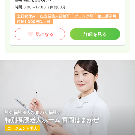
時給
円〜
時間
8:00～17:00
（休憩60分）
土日祝休み
担当業務未経験可
ブランク可
第二新卒可
時給1,300円以上可
気になる
詳細を見る
社会福祉法人ひまわり福祉会
特別養護老人ホーム 富岡はまかぜ
エージェント求人