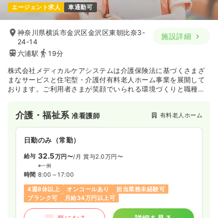
エージェント求人
車通勤可
神奈川県横浜市金沢区金沢区東朝比奈3-
施設詳細
24-14
六浦駅
19分
株式会社メディカルケアシステムは介護保険法に基づくさまざ
まなサービスと住宅型・介護付有料老人ホーム事業を展開して
おります。ご利用者さまが笑顔でいられる環境づくりと職種間
での連携強化に努めながら、より質の高いケアを提供しており
ます。
介護・福祉系
有料老人ホーム
准看護師
日勤のみ（常勤）
32.5
給与
万円〜
/月
賞与2.0万円〜
※一例
時間
8:00～17:00
4週8休以上
オンコールあり
担当業務未経験可
ブランク可
月給34万円以上可