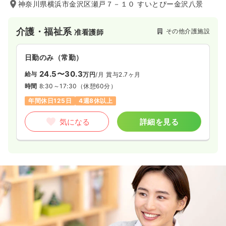
神奈川県横浜市金沢区瀬戸７－１０ すいとぴー金沢八景
介護・福祉系
その他介護施設
准看護師
日勤のみ（常勤）
24.5〜30.3
給与
万円
/月
賞与2.7ヶ月
時間
8:30～17:30
（休憩60分）
年間休日125日
4週8休以上
気になる
詳細を見る