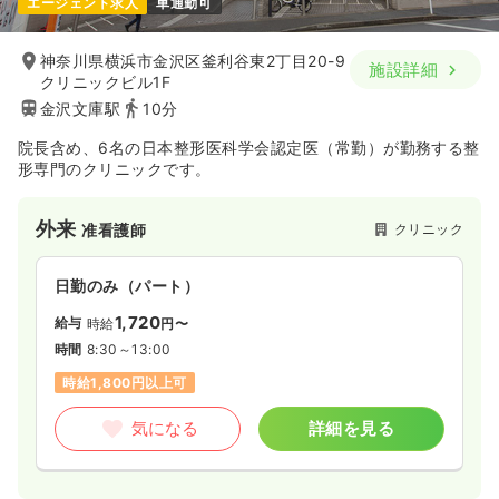
エージェント求人
車通勤可
神奈川県横浜市金沢区釜利谷東2丁目20-9
施設詳細
クリニックビル1F
金沢文庫駅
10分
院長含め、6名の日本整形医科学会認定医（常勤）が勤務する整
形専門のクリニックです。
外来
クリニック
准看護師
日勤のみ（パート）
1,720
給与
時給
円〜
時間
8:30～13:00
時給1,800円以上可
気になる
詳細を見る