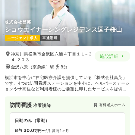
株式会社昌英
ショウエイナーシングレジデンス逗子桜山
エージェント求人
車通勤可
神奈川県横浜市金沢区六浦４丁目１１−３
施設詳細
４ ２０３
金沢八景（京急線）駅
8分
横浜市を中心に在宅医療介護を提供している「株式会社昌英」
です。4つの訪問看護ステーションを中心に、ヘルパーステーシ
ョンやサ高住など利用者様のご要望に即したサービスを提供し
ています。「あなたの笑顔がうれしい・こころあたたまる看護
をさせてください・あなたの望むリハビリを提供させてくださ
訪問看護
有料老人ホーム
准看護師
い」を基本指針とし、お客様満足度No1を目指しています。
日勤のみ（常勤）
30.0
給与
万円〜
/月
賞与2ヶ月