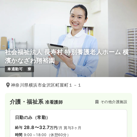
社会福祉法人 長寿村 特別養護老人ホーム 横
濱かなざわ翔裕園
車通勤可
寮
神奈川県横浜市金沢区町屋町１－１
介護・福祉系
その他介護施設
准看護師
日勤のみ（常勤）
28.8〜32.7
給与
万円
/月
賞与3ヶ月
時間
9:00～18:00
（休憩60分）