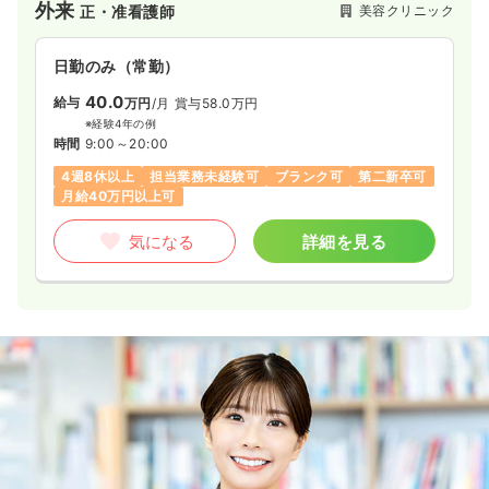
外来
美容クリニック
正・准看護師
日勤のみ（常勤）
40.0
給与
万円
/月
賞与58.0万円
※経験4年の例
時間
9:00～20:00
4週8休以上
担当業務未経験可
ブランク可
第二新卒可
月給40万円以上可
気になる
詳細を見る