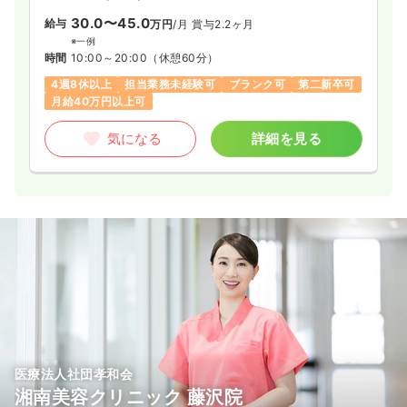
30.0〜45.0
給与
万円
/月
賞与2.2ヶ月
※一例
時間
10:00～20:00
（休憩60分）
4週8休以上
担当業務未経験可
ブランク可
第二新卒可
月給40万円以上可
気になる
詳細を見る
医療法人社団孝和会
湘南美容クリニック 藤沢院