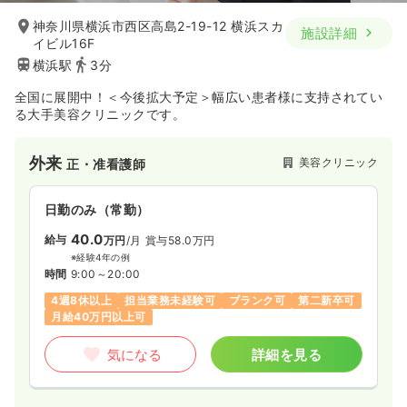
神奈川県横浜市西区高島2-19-12 横浜スカ
施設詳細
イビル16F
横浜駅
3分
全国に展開中！＜今後拡大予定＞幅広い患者様に支持されてい
る大手美容クリニックです。
外来
美容クリニック
正・准看護師
日勤のみ（常勤）
40.0
給与
万円
/月
賞与58.0万円
※経験4年の例
時間
9:00～20:00
4週8休以上
担当業務未経験可
ブランク可
第二新卒可
月給40万円以上可
気になる
詳細を見る