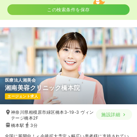
この検索条件を保存
医療法人湘美会
湘南美容クリニック橋本院
エージェント求人
神奈川県相模原市緑区橋本3-19-3 ヴィン
施設詳細
テージ橋本2F
橋本駅
3分
全国に展開中！＜今後拡大予定＞幅広い患者様に支持されてい