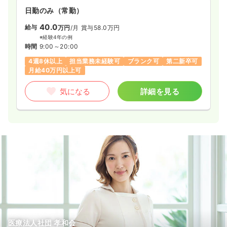
日勤のみ（常勤）
40.0
給与
万円
/月
賞与58.0万円
※経験4年の例
時間
9:00～20:00
4週8休以上
担当業務未経験可
ブランク可
第二新卒可
月給40万円以上可
気になる
詳細を見る
医療法人社団 孝和会