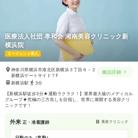
医療法人社団 孝和会 湘南美容クリニック新
横浜院
エージェント求人
神奈川県横浜市港北区新横浜３丁目６－２
施設詳細
新横浜ゲートサイド７F
新横浜駅
3分
【新横浜駅徒歩3分★通勤ラクラク！】業界最大級のメディカル
グループ★究極の三方良しを目指し、世界に展開する美容クリ
ニックです！
外来
美容クリニック
正・准看護師
日勤のみ（常勤）