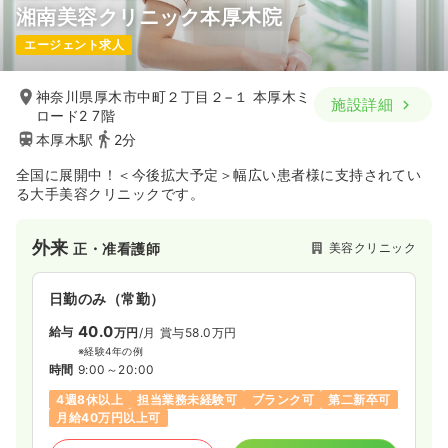
湘南美容クリニック本厚木院
エージェント求人
神奈川県厚木市中町２丁目２−１ 本厚木ミ
施設詳細
ロード2 7階
本厚木駅
2分
全国に展開中！＜今後拡大予定＞幅広い患者様に支持されてい
る大手美容クリニックです。
外来
美容クリニック
正・准看護師
日勤のみ（常勤）
40.0
給与
万円
/月
賞与58.0万円
※経験4年の例
時間
9:00～20:00
4週8休以上
担当業務未経験可
ブランク可
第二新卒可
月給40万円以上可