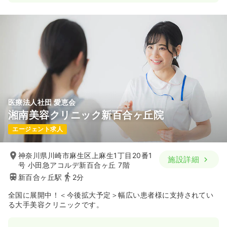
医療法人社団 愛恵会
湘南美容クリニック新百合ヶ丘院
エージェント求人
神奈川県川崎市麻生区上麻生1丁目20番1
施設詳細
号 小田急アコルデ新百合ヶ丘 7階
新百合ヶ丘駅
2分
全国に展開中！＜今後拡大予定＞幅広い患者様に支持されてい
る大手美容クリニックです。