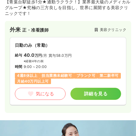
【青葉台駅徒歩1分★通勤ラクラク！】業界最大級のメディカル
グループ★究極の三方良しを目指し、世界に展開する美容クリ
ニックです！
外来
美容クリニック
正・准看護師
日勤のみ（常勤）
40.0
給与
万円
/月
賞与58.0万円
※経験4年の例
時間
9:00～20:00
4週8休以上
担当業務未経験可
ブランク可
第二新卒可
月給40万円以上可
気になる
詳細を見る