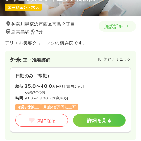
エージェント求人
神奈川県横浜市西区高島２丁目
施設詳細
新高島駅
7分
アリエル美容クリニックの横浜院です。
外来
美容クリニック
正・准看護師
日勤のみ（常勤）
35.0〜40.0
給与
万円
/月
賞与2ヶ月
※経験3年の例
時間
9:00～18:00
（休憩60分）
4週8休以上
月給40万円以上可
気になる
詳細を見る