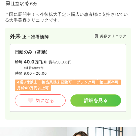
辻堂駅
6分
全国に展開中！＜今後拡大予定＞幅広い患者様に支持されてい
る大手美容クリニックです。
外来
美容クリニック
正・准看護師
日勤のみ（常勤）
40.0
給与
万円
/月
賞与58.0万円
※経験4年の例
時間
9:00～20:00
4週8休以上
担当業務未経験可
ブランク可
第二新卒可
月給40万円以上可
気になる
詳細を見る