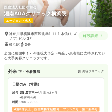
医療法人社団孝和会
湘南AGAクリニック横浜院
エージェント求人
神奈川県横浜市西区北幸1-11-1 水信(ミズ
施設詳細
ノブ) ビル 3F
横浜駅
3分
全国に展開中！＜今後拡大予定＞幅広い患者様に支持されてい
る大手美容クリニックです。
外来
美容クリニック
正・准看護師
日勤のみ（常勤）
38.0
給与
万円〜
/月
賞与2ヶ月
※経験5年の例
時間
9:00～20:00
4週8休以上
担当業務未経験可
ブランク可
第二新卒可