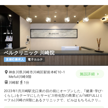
ベルクリニック 川崎院
直接応募求人
電子カルテ
神奈川県川崎市川崎区駅前本町10-1
施設詳細
Mefull川崎9階
川崎駅
1分
2023年1月川崎駅北口東の目の前にオープンした、｢健康･学び･
くらし｣をテーマにしたサービス特化型の商業ビル｢MEFULL(ミ
ーフル)川崎の9階にあるクリニックで、ビルはもちろんクリニ
ック内もきれいです。