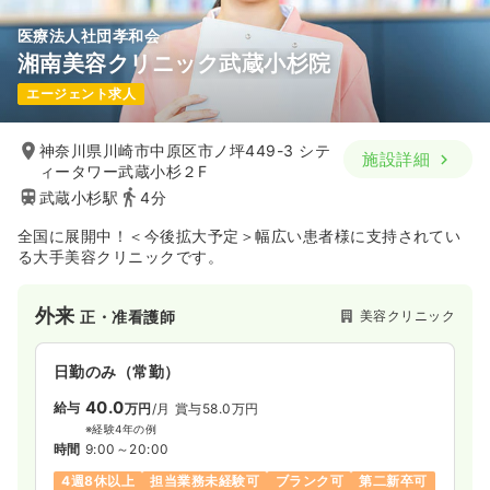
医療法人社団孝和会
湘南美容クリニック武蔵小杉院
エージェント求人
神奈川県川崎市中原区市ノ坪449-3 シテ
施設詳細
ィータワー武蔵小杉２F
武蔵小杉駅
4分
全国に展開中！＜今後拡大予定＞幅広い患者様に支持されてい
る大手美容クリニックです。
外来
美容クリニック
正・准看護師
日勤のみ（常勤）
40.0
給与
万円
/月
賞与58.0万円
※経験4年の例
時間
9:00～20:00
4週8休以上
担当業務未経験可
ブランク可
第二新卒可