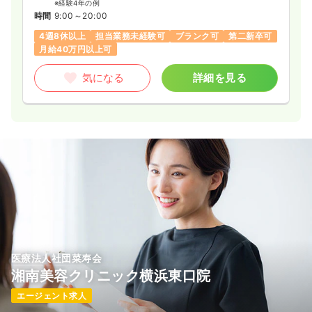
※経験4年の例
時間
9:00～20:00
4週8休以上
担当業務未経験可
ブランク可
第二新卒可
月給40万円以上可
気になる
詳細を見る
医療法人社団菜寿会
湘南美容クリニック横浜東口院
エージェント求人