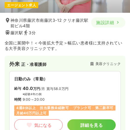
エージェント求人
神奈川県藤沢市南藤沢3-12 クリオ藤沢駅
施設詳細
前ビル4階
藤沢駅
3分
全国に展開中！＜今後拡大予定＞幅広い患者様に支持されてい
る大手美容クリニックです。
外来
美容クリニック
正・准看護師
日勤のみ（常勤）
40.0
給与
万円
/月
賞与58.0万円
※経験4年の例
時間
9:00～20:00
4週8休以上
担当業務未経験可
ブランク可
第二新卒可
月給40万円以上可
気になる
詳細を見る