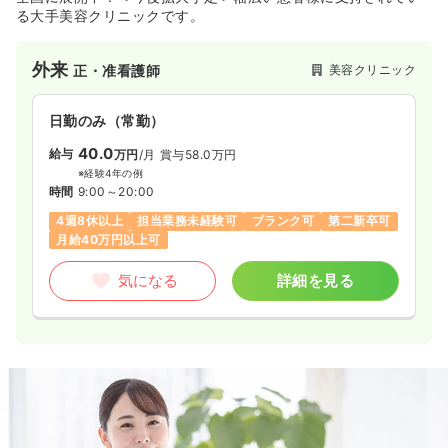
る大手美容クリニックです。
外来
美容クリニック
正・准看護師
日勤のみ（常勤）
40.0
給与
万円
/月
賞与58.0万円
※経験4年の例
時間
9:00～20:00
4週8休以上
担当業務未経験可
ブランク可
第二新卒可
月給40万円以上可
気になる
詳細を見る