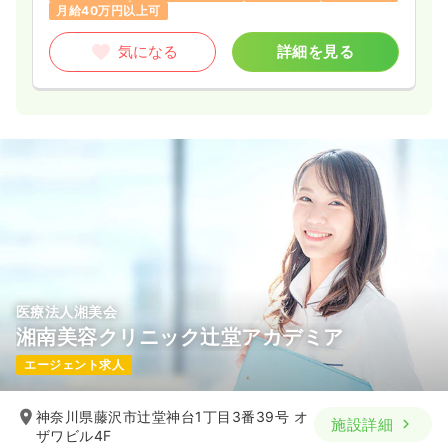
月給40万円以上可
気になる
詳細を見る
医療法人湘美会
湘南美容クリニック辻堂アカデミア
エージェント求人
神奈川県藤沢市辻堂神台1丁目3番39号 オ
施設詳細
ザワビル4F