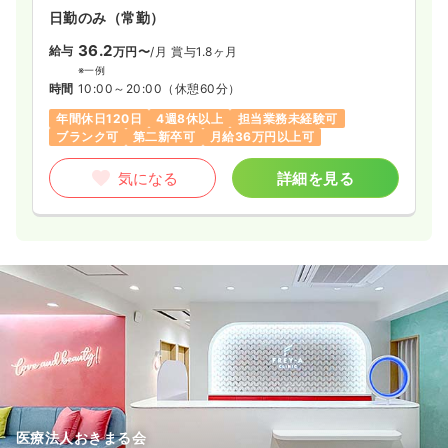
日勤のみ（常勤）
36.2
給与
万円〜
/月
賞与1.8ヶ月
※一例
時間
10:00～20:00
（休憩60分）
年間休日120日
4週8休以上
担当業務未経験可
ブランク可
第二新卒可
月給36万円以上可
気になる
詳細を見る
医療法人おきまる会