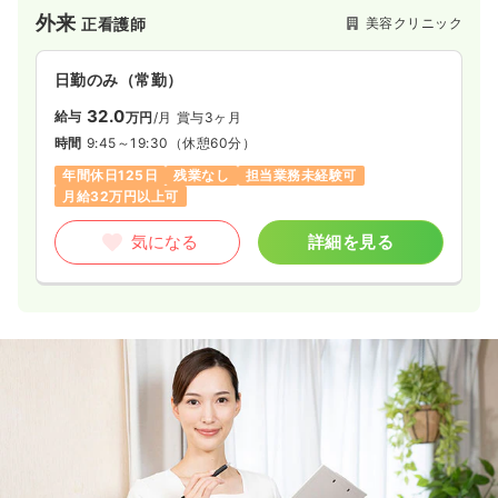
またJR川崎・京急川崎徒歩1分の通勤しやすい便利な立地で
外来
美容クリニック
正看護師
す。
保険診療と美容施術、どちらも可能なクリニックとして、利用
日勤のみ（常勤）
者のあらゆるお肌のお悩みの解決を提案しています。
美容施術は院長こだわりの最新機器をラインナップ。
32.0
給与
万円
/月
賞与3ヶ月
GentleMax Pro Plus、Ultraformer MPT、Pico Sureなど、知
時間
9:45～19:30
（休憩60分）
る人ぞ知る機器で満足の治療効果を提供。
年間休日125日
残業なし
担当業務未経験可
スタッフへの福利厚生も充実しており、勤続年数が長いことか
月給32万円以上可
らも働きやすさが伺えるクリニックとなっています。
気になる
詳細を見る
地域に根付いたクリニックとして、通いやすさやホスピタリテ
ィを大切にしています。
やりがいを持って一緒に楽しく働きましょう！