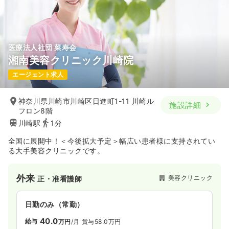
医療法人社団 菜寿会
湘南美容クリニック川崎院
エージェント求人
神奈川県川崎市川崎区日進町1-11 川崎ル
施設詳細
フロン8階
川崎駅
1分
全国に展開中！＜今後拡大予定＞幅広い患者様に支持されてい
る大手美容クリニックです。
外来
美容クリニック
正・准看護師
日勤のみ（常勤）
40.0
給与
万円
/月
賞与58.0万円