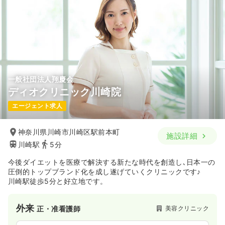
一般社団法人翔慶会
ディオクリニック川崎院
エージェント求人
神奈川県川崎市川崎区駅前本町
施設詳細
川崎駅
5分
今後ダイエットを医療で解決する新たな時代を創造し､日本一の
圧倒的トップブランド化を成し遂げていくクリニックです♪
川崎駅徒歩5分と好立地です。
外来
美容クリニック
正・准看護師