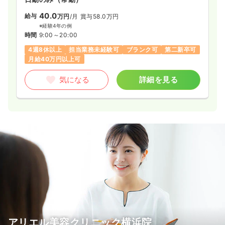
40.0
給与
万円
/月
賞与58.0万円
※経験4年の例
時間
9:00～20:00
4週8休以上
担当業務未経験可
ブランク可
第二新卒可
月給40万円以上可
気になる
詳細を見る
アリエル美容クリニック横浜院