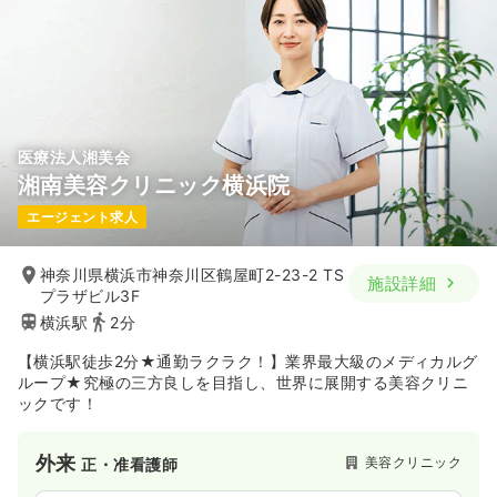
医療法人湘美会
湘南美容クリニック横浜院
エージェント求人
神奈川県横浜市神奈川区鶴屋町2-23-2 TS
施設詳細
プラザビル3F
横浜駅
2分
【横浜駅徒歩2分★通勤ラクラク！】業界最大級のメディカルグ
ループ★究極の三方良しを目指し、世界に展開する美容クリニ
ックです！
外来
美容クリニック
正・准看護師