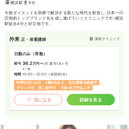
横浜駅
6分
今後ダイエットを医療で解決する新たな時代を創造し､日本一の
圧倒的トップブランド化を成し遂げていくクリニックです♪横浜
駅徒歩4分と好立地です。
外来
美容クリニック
正・准看護師
日勤のみ（常勤）
36.2
給与
万円〜
/月
賞与1.8ヶ月
※一例
時間
10:00～20:00
（休憩60分）
年間休日120日
4週8休以上
担当業務未経験可
ブランク可
第二新卒可
月給36万円以上可
気になる
詳細を見る