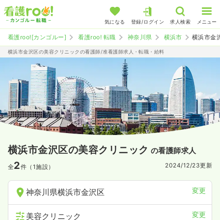
気になる
登録/ログイン
求人検索
メニュー
看護roo![カンゴルー]
看護roo! 転職
神奈川県
横浜市
横浜市金
横浜市金沢区の美容クリニックの看護師/准看護師求人・転職・給料
横浜市金沢区の美容クリニック
の看護師求人
2
2024/12/23
更新
全
件（1施設）
変更
神奈川県横浜市金沢区
変更
美容クリニック