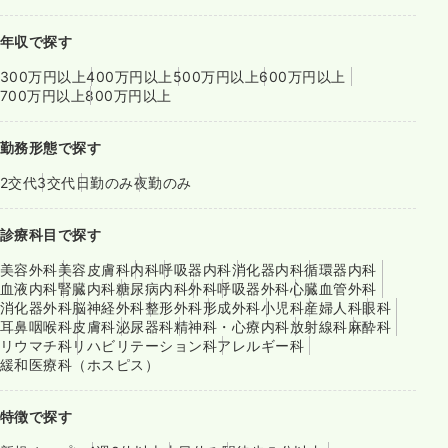
年収で探す
300万円以上
400万円以上
500万円以上
600万円以上
700万円以上
800万円以上
勤務形態で探す
2交代
3交代
日勤のみ
夜勤のみ
診療科目で探す
美容外科
美容皮膚科
内科
呼吸器内科
消化器内科
循環器内科
血液内科
腎臓内科
糖尿病内科
外科
呼吸器外科
心臓血管外科
消化器外科
脳神経外科
整形外科
形成外科
小児科
産婦人科
眼科
耳鼻咽喉科
皮膚科
泌尿器科
精神科・心療内科
放射線科
麻酔科
リウマチ科
リハビリテーション科
アレルギー科
緩和医療科（ホスピス）
特徴で探す