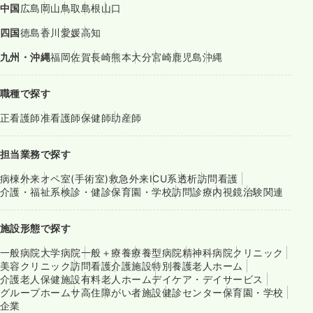
中国
広島
岡山
鳥取
島根
山口
四国
徳島
香川
愛媛
高知
九州・沖縄
福岡
佐賀
長崎
熊本
大分
宮崎
鹿児島
沖縄
職種で探す
正看護師
准看護師
保健師
助産師
担当業務で探す
病棟
外来
オペ室(手術室)
救急外来
ICU系
透析
訪問看護
介護・福祉系
検診・健診
保育園・学校
訪問診療
内視鏡
治験関連
施設形態で探す
一般病院
大学病院
一般＋療養
療養型病院
精神科病院
クリニック
美容クリニック
訪問看護
介護施設
特別養護老人ホーム
介護老人保健施設
有料老人ホーム
デイケア・デイサービス
グループホーム
サ高住
障がい者施設
健診センター
保育園・学校
企業