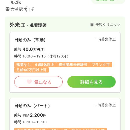
ル2階
六浦駅
1分
外来
美容クリニック
正・准看護師
一時募集休止
日勤のみ（常勤）
40.0
給与
万円
/月
時間
10:00～19:15
（休憩120分）
残業なし
4週8休以上
担当業務未経験可
ブランク可
月給40万円以上可
気になる
詳細を見る
一時募集休止
日勤のみ（パート）
2,200
給与
時給
円
時間
10:00～13:00