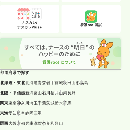
ナスカレ/
看護roo!国試
ナスカレPlus+
都道府県で探す
北海道・東北
北海道
青森
岩手
宮城
秋田
山形
福島
北陸・甲信越
新潟
富山
石川
福井
山梨
長野
関東
東京
神奈川
埼玉
千葉
茨城
栃木
群馬
東海
愛知
岐阜
静岡
三重
関西
大阪
京都
兵庫
滋賀
奈良
和歌山