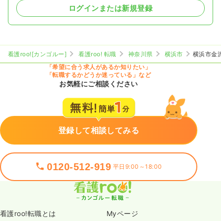
ログインまたは新規登録
看護roo![カンゴルー]
看護roo! 転職
神奈川県
横浜市
横浜市金
「希望に合う求人があるか知りたい」
「転職するかどうか迷っている」など
お気軽にご相談ください
登録して相談してみる
0120-512-919
平日9:00～18:00
看護roo!転職とは
Myページ