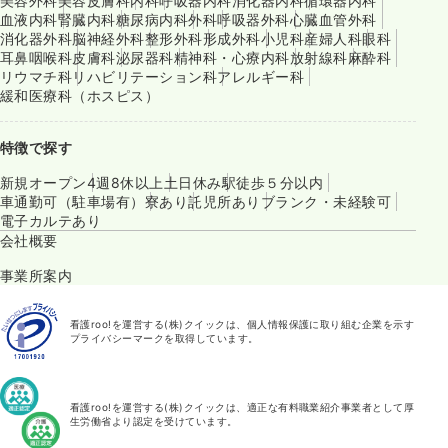
美容外科
美容皮膚科
内科
呼吸器内科
消化器内科
循環器内科
血液内科
腎臓内科
糖尿病内科
外科
呼吸器外科
心臓血管外科
消化器外科
脳神経外科
整形外科
形成外科
小児科
産婦人科
眼科
耳鼻咽喉科
皮膚科
泌尿器科
精神科・心療内科
放射線科
麻酔科
リウマチ科
リハビリテーション科
アレルギー科
緩和医療科（ホスピス）
特徴で探す
新規オープン
4週8休以上
土日休み
駅徒歩５分以内
車通勤可（駐車場有）
寮あり
託児所あり
ブランク・未経験可
電子カルテあり
会社概要
事業所案内
看護roo!を運営する(株)クイックは、個人情報保護に取り組む企業を示す
プライバシーマークを取得しています。
看護roo!を運営する(株)クイックは、適正な有料職業紹介事業者として厚
生労働省より認定を受けています。