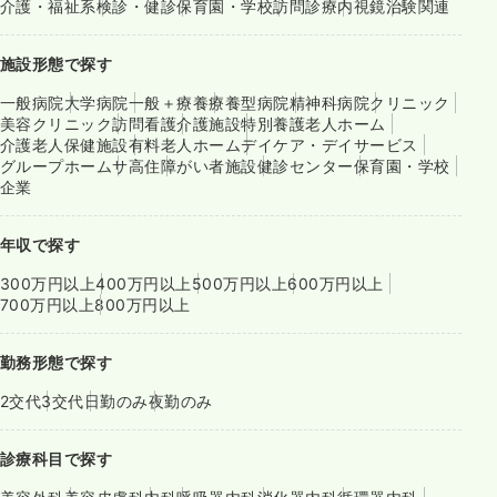
介護・福祉系
検診・健診
保育園・学校
訪問診療
内視鏡
治験関連
施設形態で探す
一般病院
大学病院
一般＋療養
療養型病院
精神科病院
クリニック
美容クリニック
訪問看護
介護施設
特別養護老人ホーム
介護老人保健施設
有料老人ホーム
デイケア・デイサービス
グループホーム
サ高住
障がい者施設
健診センター
保育園・学校
企業
年収で探す
300万円以上
400万円以上
500万円以上
600万円以上
700万円以上
800万円以上
勤務形態で探す
2交代
3交代
日勤のみ
夜勤のみ
診療科目で探す