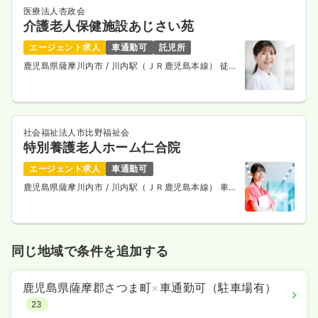
医療法人杏政会
介護老人保健施設あじさい苑
エージェント求人
車通勤可
託児所
鹿児島県薩摩川内市
/ 川内駅（ＪＲ鹿児島本線） 徒歩
7分
社会福祉法人市比野福祉会
特別養護老人ホーム仁合院
エージェント求人
車通勤可
鹿児島県薩摩川内市
/ 川内駅（ＪＲ鹿児島本線） 車8
分
同じ地域で条件を追加する
鹿児島県薩摩郡さつま町
×
車通勤可（駐車場有）
23