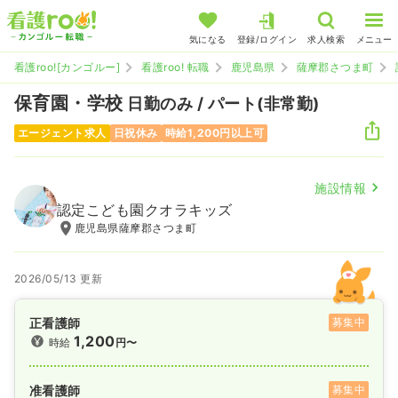
気になる
登録/ログイン
求人検索
メニュー
看護roo![カンゴルー]
看護roo! 転職
鹿児島県
薩摩郡さつま町
保育園・学校
日勤のみ / パート(非常勤)
エージェント求人
日祝休み
時給1,200円以上可
施設情報
認定こども園クオラキッズ
鹿児島県薩摩郡さつま町
2026/05/13 更新
正看護師
募集中
1,200
時給
円〜
准看護師
募集中