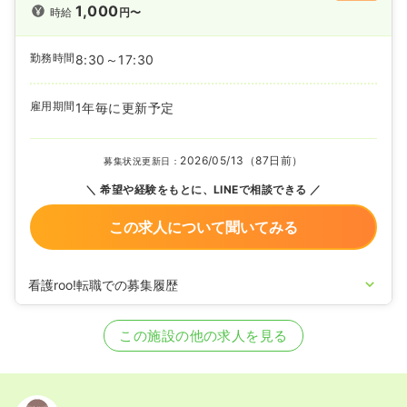
1,000
時給
円〜
勤務時間
8:30～17:30
雇用期間
1年毎に更新予定
2026/05/13（87日前）
募集状況更新日：
希望や経験をもとに、LINEで相談できる
この求人について聞いてみる
看護roo!転職での募集履歴
2026/03/10
正・准看護師の募集を開始
2025/08/08
正・准看護師の募集を休止
この施設の他の求人を見る
2024/12/11
正・准看護師の募集を開始
2024/01/18
正・准看護師の募集を休止
2022/09/09
正・准看護師を募集中