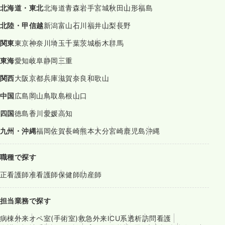
北海道・東北
北海道
青森
岩手
宮城
秋田
山形
福島
北陸・甲信越
新潟
富山
石川
福井
山梨
長野
関東
東京
神奈川
埼玉
千葉
茨城
栃木
群馬
東海
愛知
岐阜
静岡
三重
関西
大阪
京都
兵庫
滋賀
奈良
和歌山
中国
広島
岡山
鳥取
島根
山口
四国
徳島
香川
愛媛
高知
九州・沖縄
福岡
佐賀
長崎
熊本
大分
宮崎
鹿児島
沖縄
職種で探す
正看護師
准看護師
保健師
助産師
担当業務で探す
病棟
外来
オペ室(手術室)
救急外来
ICU系
透析
訪問看護