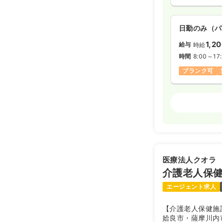
日勤のみ（パ
1,2
給与
時給
時間
8:00～17
ブランク可
外来
正・准看
日勤のみ（常
19.3〜2
給与
※一例
医療法人クオラ
時間
8:30～17
介護老人保
日祝休み
月
エージェント求人
【介護老人保健施
日勤のみ（パ
姶良市・薩摩川内