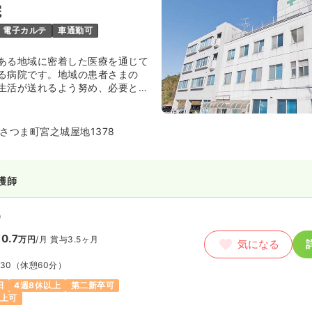
院
月給19万円以上可
電子カルテ
車通勤可
看護師
ある地域に密着した医療を通じて
る病院です。地域の患者さまの
生活が送れるよう努め、必要とさ
勤）
指してまい進しております。
8.7
万円
/月
賞与3.5ヶ月
気になる
さつま町宮之城屋地1378
10
（休憩60分）
り
月給28万円以上可
護師
）
0.7
万円
/月
賞与3.5ヶ月
気になる
:30
（休憩60分）
日
4週8休以上
第二新卒可
以上可