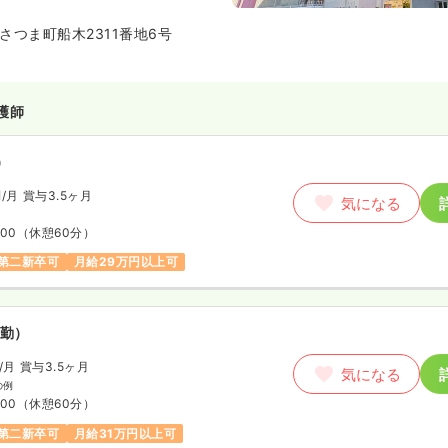
さつま町船木2311番地6号
護師
）
円
/月
賞与3.5ヶ月
気になる
:00
（休憩60分）
第二新卒可
月給29万円以上可
勤）
/月
賞与3.5ヶ月
気になる
の例
:00
（休憩60分）
第二新卒可
月給31万円以上可