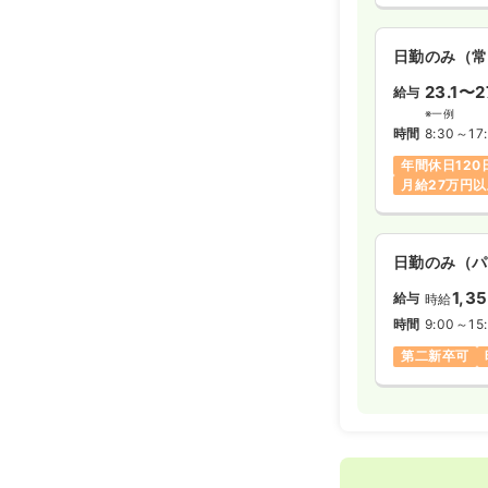
日勤のみ（常
23.1〜27
給与
※一例
時間
8:30～17
年間休日120
月給27万円
日勤のみ（パ
1,3
給与
時給
時間
9:00～15
第二新卒可