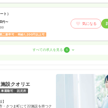
ート）
00
円〜
気になる
:00
第二新卒可
時給1,200円以上可
護師
すべての求人を見る
5
勤）
5.0
万円
/月
賞与3.3ヶ月
気になる
:30
（休憩60分）
健施設クオリエ
給25万円以上可
車通勤可
託児所
設】
ート）
市・さつま町にて22施設を持つク