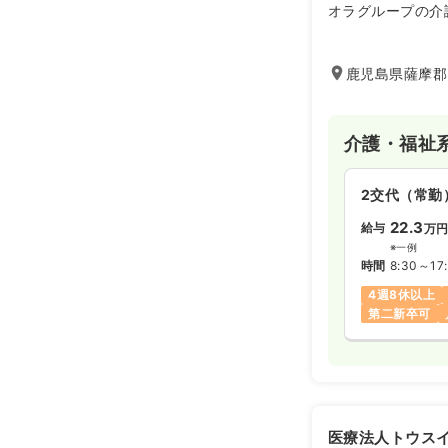
1,2
給与
時給
オラグループの介
グループのクオラ
時間
9:00～16
護老人ホームマモ
日祝休み
時
薬局さつま等の施
鹿児島県薩摩郡さ
オペ室(手術
介護・福祉
日勤のみ（常
2交代（常勤
16.6〜2
給与
※一例
22.3
給与
万
時間
8:30～17
※一例
時間
8:30～17
月給29万円
4週8休以上
第二新卒可
透析
正・准看
日勤のみ（常
19.3
給与
万円
※一例
医療法人トウス
時間
7:30～16