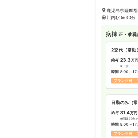
います。
鹿児島県薩摩郡
川内駅
30分
病棟
正・准看
2交代（常勤
23.3
給与
万
※一例
時間
8:00～17
ブランク可
日勤のみ（常
31.4
給与
万円
※経験29年
時間
8:00～17
ブランク可