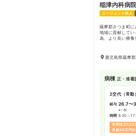
稲津内科病
ブランク可
エージェント求人
訪問看護
正
薩摩郡さつま町に
地域に貢献してい
為、より良い療養
日勤のみ（常
れる医療機関を目
22.0〜2
給与
鹿児島県薩摩郡
※一例
時間
8:10～17:
オンコールあ
病棟
正・准看
2交代（常勤
26.7〜3
給与
※一例
時間
8:30～17
年間休日120
月給30万円