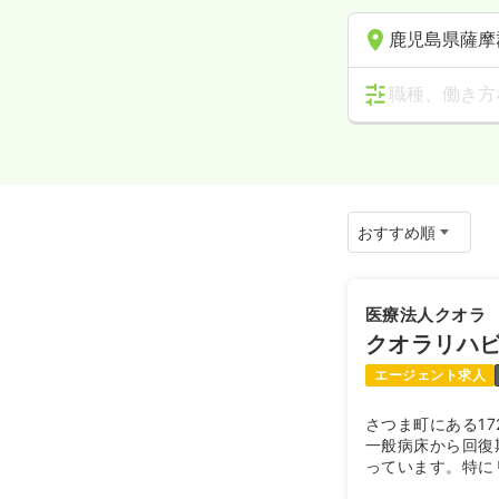
鹿児島県薩摩
職種、働き方
医療法人クオラ
クオラリハ
エージェント求人
さつま町にある1
一般病床から回復
っています。特に
タッフが総勢37