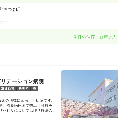
郡さつま町
など
条件の保存・新着求人
ビリテーション病院
車通勤可
託児所
寮
72床の地域に密着した病院です。
期、療養病床まで幅広く診療を行
リハビリについては理学療法のス
名で患者様お一人お一人を支えて