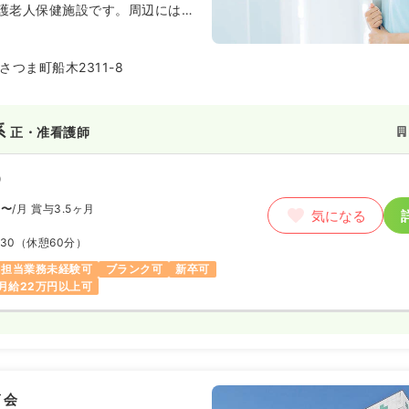
00
円〜
護老人保健施設です。周辺には同
気になる
リハビリテーション病院や特別養
:00
（休憩60分）
リエや保育園クオラキッズ、my
給1,200円以上可
設があります。
つま町船木2311-8
室)
正・准看護師
系
正・准看護師
勤）
）
9.5
万円
/月
賞与3.5ヶ月
気になる
円〜
/月
賞与3.5ヶ月
気になる
:30
（休憩60分）
:30
（休憩60分）
以上可
担当業務未経験可
ブランク可
新卒可
月給22万円以上可
護師
勤）
〜
/月
賞与3回
気になる
イ会
:30