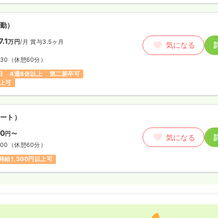
勤）
.1
万円
/月
賞与3.5ヶ月
気になる
:30
（休憩60分）
日
4週8休以上
第二新卒可
以上可
ート）
50
円〜
気になる
:00
（休憩60分）
時給1,300円以上可