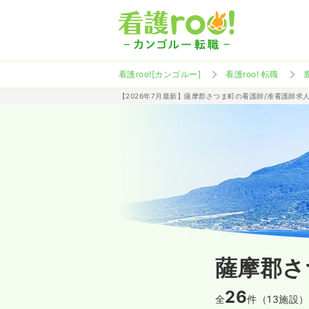
看護roo![カンゴルー]
看護roo! 転職
【2026年7月最新】薩摩郡さつま町の看護師/准看護師求
薩摩郡さ
26
全
件（13施設）