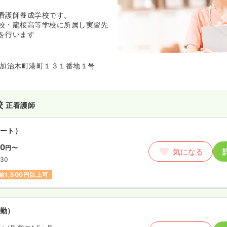
看護師養成学校です。
校・龍桜高等学校に所属し実習先
を行います
加治木町港町１３１番地１号
校
正看護師
ート）
00
円〜
気になる
:30
給1,500円以上可
勤）