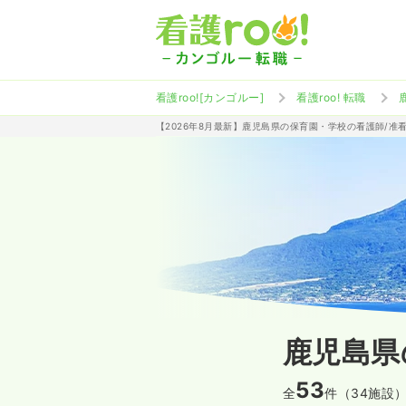
看護roo![カンゴルー]
看護roo! 転職
【2026年8月最新】鹿児島県の保育園・学校の看護師/准
鹿児島県
53
全
件（34施設