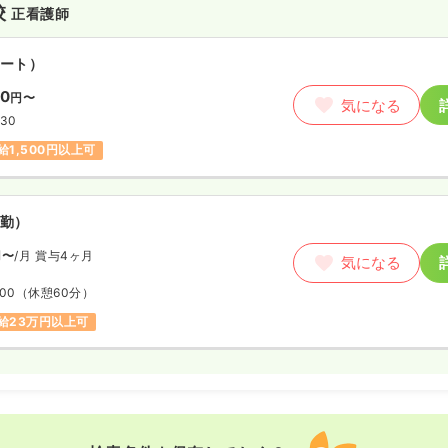
校
正看護師
ート）
00
円〜
気になる
:30
給1,500円以上可
勤）
円〜
/月
賞与4ヶ月
気になる
:00
（休憩60分）
給23万円以上可