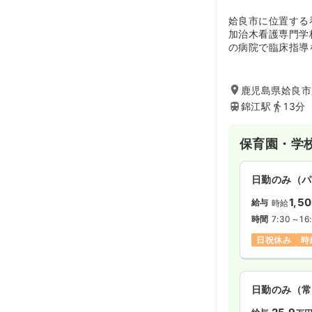
姶良市に位置する
加治木看護専門学
の病院で臨床指導
鹿児島県姶良市
錦江駅
13分
保育園・学
日勤のみ（パ
1,5
給与
時給
時間
7:30～16
日祝休み
時
日勤のみ（常