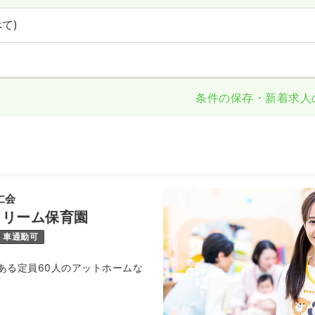
て)
条件の保存・新着求人
仁会
ドリーム保育園
車通勤可
ある定員60人のアットホームな