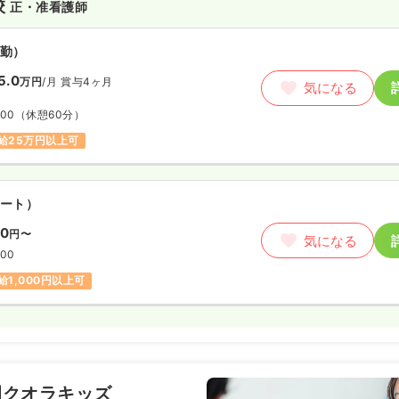
校
正・准看護師
勤）
5.0
万円
/月
賞与4ヶ月
気になる
:00
（休憩60分）
給25万円以上可
ート）
00
円〜
気になる
:00
給1,000円以上可
園クオラキッズ