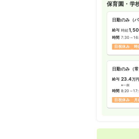
保育園・学
日勤のみ（パ
1,5
給与
時給
時間
7:30～16
日祝休み
時
日勤のみ（常
23.4
給与
万
※一例
時間
8:20～17
日祝休み
月