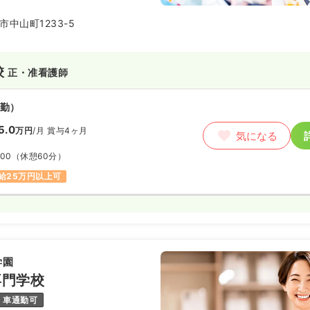
中山町1233-5
校
正・准看護師
勤）
5.0
万円
/月
賞与4ヶ月
気になる
:00
（休憩60分）
給25万円以上可
学園
専門学校
車通勤可