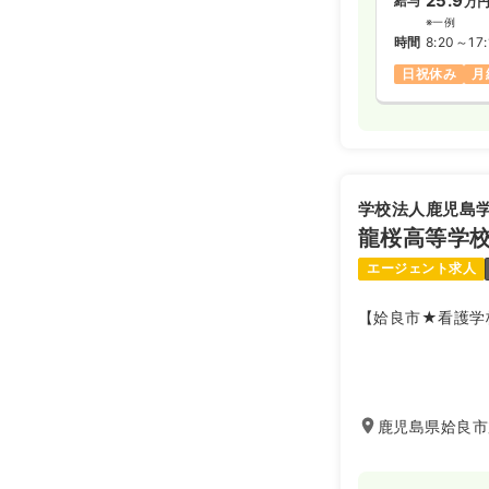
25.9
給与
万
※一例
時間
8:20～17:
日祝休み
月
学校法人鹿児島
龍桜高等学
エージェント求人
【姶良市★看護学
鹿児島県姶良市