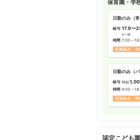
保育園・学
日勤のみ（常
17.9〜2
給与
※一例
時間
7:00～16
日祝休み
月
日勤のみ（パ
1,0
給与
時給
時間
9:00～18
日祝休み
時
認定こども