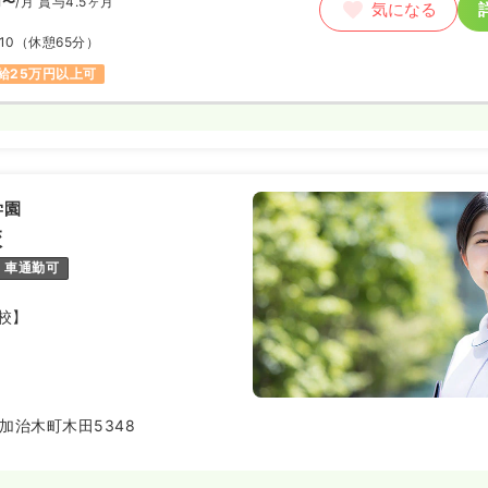
円〜
/月
賞与4.5ヶ月
気になる
10
（休憩65分）
給25万円以上可
学園
校
車通勤可
校】
加治木町木田5348