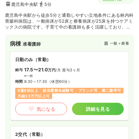
鹿児島中央駅
5分
鹿児島中央駅から徒歩5分と通勤しやすい立地条件にある林内科
胃腸科病院は、一般病床が52床と療養病床が25床を持つケアミ
ックスの病院です。子育て中の看護師も多く活躍しており、お
互い助け合い認め合う環境が整っています。
病棟
一般＋療養
准看護師
日勤のみ（常勤）
17.5〜21.0
給与
万円
/月
賞与3ヶ月
※一例
時間
8:30～17:30
（休憩60分）
4週8休以上
担当業務未経験可
ブランク可
第二新卒可
月給23万円以上可
気になる
詳細を見る
2交代（常勤）