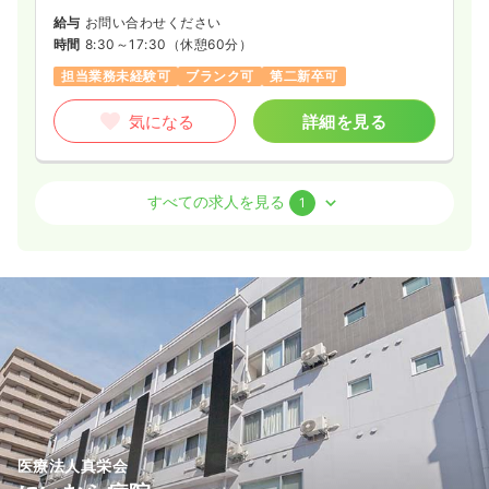
給与
お問い合わせください
時間
8:30～17:30
（休憩60分）
担当業務未経験可
ブランク可
第二新卒可
気になる
詳細を見る
外来
精神科病院
准看護師
すべての求人を見る
1
一時募集休止
日勤のみ（常勤）
18.0〜21.0
給与
万円
/月
賞与3ヶ月
※一例
時間
8:30～17:30
（休憩60分）
日祝休み
月給23万円以上可
気になる
詳細を見る
医療法人真栄会