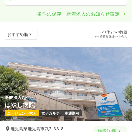
条件の保存・新着求人のお知らせ設定
1-20件 / 629施設
※一時募集休止中を含む
医療法人起生会
はやし病院
エージェント求人
電子カルテ
車通勤可
鹿児島県鹿児島市武2-33-8
施設詳細