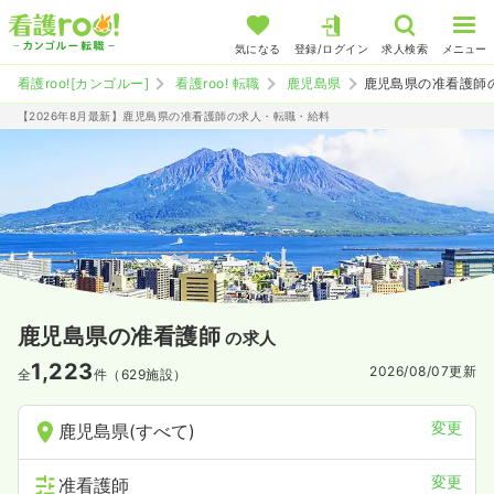
気になる
登録/ログイン
求人検索
メニュー
看護roo![カンゴルー]
看護roo! 転職
鹿児島県
鹿児島県の准看護師
【2026年8月最新】鹿児島県の准看護師の求人・転職・給料
鹿児島県の准看護師
の求人
1,223
2026/08/07
更新
全
件（629施設）
変更
鹿児島県(すべて)
変更
准看護師