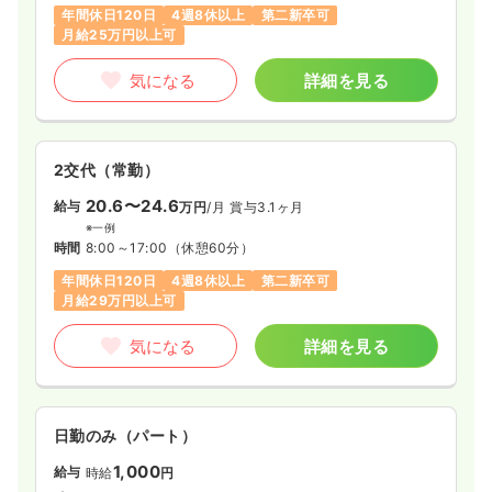
年間休日120日
4週8休以上
第二新卒可
月給25万円以上可
気になる
詳細を見る
2交代（常勤）
20.6〜24.6
給与
万円
/月
賞与3.1ヶ月
※一例
時間
8:00～17:00
（休憩60分）
年間休日120日
4週8休以上
第二新卒可
月給29万円以上可
気になる
詳細を見る
日勤のみ（パート）
1,000
給与
時給
円