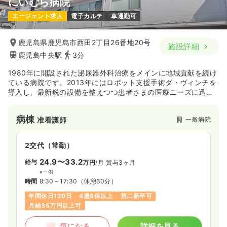
にいむら病院
エージェント求人
電子カルテ
車通勤可
鹿児島県鹿児島市西田2丁目26番地20号
施設詳細
鹿児島中央駅
3分
1980年に開設された泌尿器外科治療をメインに地域貢献を続け
ている病院です。2013年にはロボット支援手術ダ・ヴィンチを
導入し、最新鋭の設備を整えつつ患者さまの医療ニーズに迅速
に対応することができるよう努めております。
病棟
一般病院
准看護師
2交代（常勤）
24.9〜33.2
給与
万円
/月
賞与3ヶ月
※一例
時間
8:30～17:30
（休憩60分）
年間休日120日
4週8休以上
第二新卒可
月給35万円以上可
気になる
詳細を見る