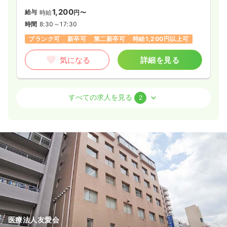
1,200
給与
時給
円〜
時間
8:30～17:30
ブランク可
新卒可
第二新卒可
時給1,200円以上可
気になる
詳細を見る
外来
療養型病院
准看護師
すべての求人を見る
2
一時募集休止
日勤のみ（常勤）
18.5〜28.0
給与
万円
/月
賞与2ヶ月
※一例
時間
8:30～18:00
（休憩90分）
日祝休み
ブランク可
月給29万円以上可
気になる
詳細を見る
医療法人友愛会