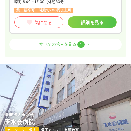
時間
8:00～17:00
（休憩60分）
第二新卒可
時給1,200円以上可
気になる
詳細を見る
外来
療養型病院
准看護師
すべての求人を見る
1
一時募集休止
日勤のみ（常勤）
16.1〜22.1
給与
万円
/月
賞与2回
※一例
時間
8:00～17:00
年間休日120日
4週8休以上
月給25万円以上可
気になる
詳細を見る
医療法人玉水会
玉水会病院
エージェント求人
電子カルテ
車通勤可