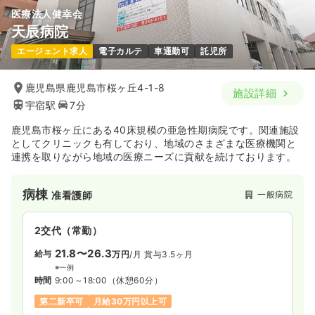
医療法人健幸会
天辰病院
エージェント求人
電子カルテ
車通勤可
託児所
鹿児島県鹿児島市桜ヶ丘4-1-8
施設詳細
宇宿駅
7分
鹿児島市桜ヶ丘にある40床規模の亜急性期病院です。関連施設
としてクリニックも有しており、地域のさまざまな医療機関と
連携を取りながら地域の医療ニーズに貢献を続けております。
病棟
一般病院
准看護師
2交代（常勤）
21.8〜26.3
給与
万円
/月
賞与3.5ヶ月
※一例
時間
9:00～18:00
（休憩60分）
第二新卒可
月給30万円以上可