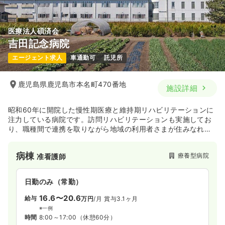
医療法人碩済会
吉田記念病院
エージェント求人
車通勤可
託児所
鹿児島県鹿児島市本名町470番地
施設詳細
昭和60年に開院した慢性期医療と維持期リハビリテーションに
注力している病院です。訪問リハビリテーションも実施してお
り、職種間で連携を取りながら地域の利用者さまが住みなれた
土地で日常生活をより自立して過ごせるよう支援を行っており
ます。
病棟
療養型病院
准看護師
日勤のみ（常勤）
16.6〜20.6
給与
万円
/月
賞与3.1ヶ月
※一例
時間
8:00～17:00
（休憩60分）