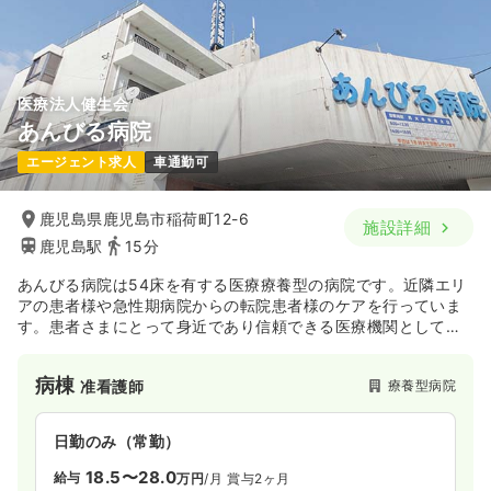
気になる
詳細を見る
医療法人健生会
あんびる病院
一時募集休止
日勤のみ（パート）
エージェント求人
車通勤可
給与
お問い合わせください
時間
9:00～18:00
（休憩60分）
鹿児島県鹿児島市稲荷町12-6
日祝休み
時給1,200円以上可
施設詳細
鹿児島駅
15分
気になる
詳細を見る
あんびる病院は54床を有する医療療養型の病院です。近隣エリ
アの患者様や急性期病院からの転院患者様のケアを行っていま
す。患者さまにとって身近であり信頼できる医療機関として思
いやりのある医療・看護を提供しております。
病棟
療養型病院
准看護師
日勤のみ（常勤）
18.5〜28.0
給与
万円
/月
賞与2ヶ月