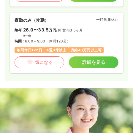
一時募集休止
夜勤のみ（常勤）
26.0〜33.5
給与
万円
/月
賞与3.5ヶ月
※一例
時間
16:00～9:00
（休憩120分）
年間休日122日
4週8休以上
月給40万円以上可
気になる
詳細を見る