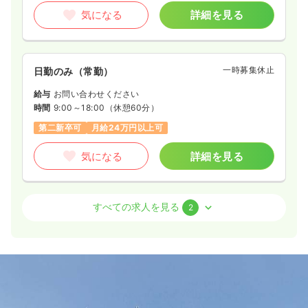
気になる
詳細を見る
一時募集休止
日勤のみ（常勤）
給与
お問い合わせください
時間
9:00～18:00
（休憩60分）
第二新卒可
月給24万円以上可
気になる
詳細を見る
外来
一般病院
准看護師
すべての求人を見る
2
一時募集休止
日勤のみ（常勤）
19.0〜25.0
給与
万円
/月
賞与3.5ヶ月
※一例
時間
9:00～18:00
日祝休み
月給25万円以上可