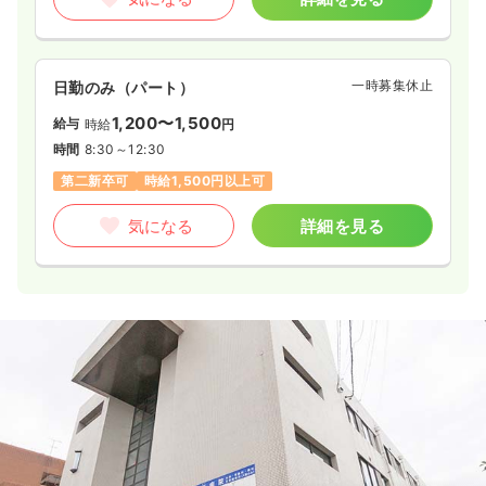
一時募集休止
日勤のみ（パート）
1,200〜1,500
給与
時給
円
時間
8:30～12:30
第二新卒可
時給1,500円以上可
気になる
詳細を見る