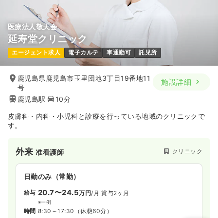
医療法人敬天会
延寿堂クリニック
エージェント求人
電子カルテ
車通勤可
託児所
鹿児島県鹿児島市玉里団地3丁目19番地11
施設詳細
号
鹿児島駅
10分
皮膚科・内科・小児科と診療を行っている地域のクリニックで
す。
外来
クリニック
准看護師
日勤のみ（常勤）
20.7〜24.5
給与
万円
/月
賞与2ヶ月
※一例
時間
8:30～17:30
（休憩60分）