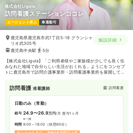
株式会社Ligula
訪問看護ステーションココレ
エージェント求人
車通勤可
鹿児島県鹿児島市武1丁目5-18 グランシャ
施設詳細
リオ武305号
鹿児島中央駅
5分
【株式会社Ligula】「ご利用者様やご家族様が少しでも長く住
みなれた地域で自分らしい生活がおくれる」ようにをコンセプ
トに鹿児島市で訪問介護事業所・訪問看護事業所を展開してい
ます。
訪問看護
訪問看護
准看護師
日勤のみ（常勤）
24.9〜26.9
給与
万円
/月
賞与1ヶ月
※一例
時間
9:00～18:00
（休憩60分）
オンコールあり
月給28万円以上可