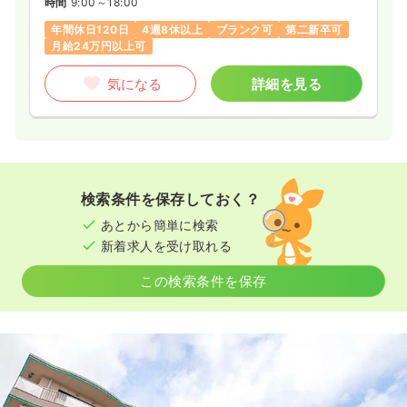
時間
9:00～18:00
年間休日120日
4週8休以上
ブランク可
第二新卒可
月給24万円以上可
気になる
詳細を見る
検索条件を保存しておく？
あとから簡単に検索
新着求人を受け取れる
この検索条件を保存