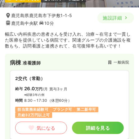
鹿児島県鹿児島市下伊敷1-1-5
施設詳細
鹿児島中央駅
10分
幅広い内科疾患の患者さんを受け入れ、治療～在宅まで一貫し
た医療を提供している病院です。関連グループの介護施設を複
数もち、訪問看護と連携されて、在宅復帰率も高いです！
病棟
一般病院
准看護師
2交代（常勤）
26.0
給与
万円
/月
賞与3ヶ月
※経験3年の例
時間
8:30～17:30
（休憩60分）
担当業務未経験可
ブランク可
第二新卒可
月給32万円以上可
気になる
詳細を見る