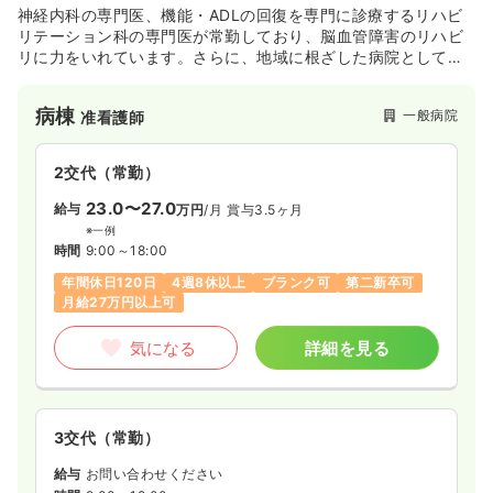
神経内科の専門医、機能・ADLの回復を専門に診療するリハビ
リテーション科の専門医が常勤しており、脳血管障害のリハビ
リに力をいれています。さらに、地域に根ざした病院としての
一般内科診療も実施しています。
病棟
一般病院
准看護師
2交代（常勤）
23.0〜27.0
給与
万円
/月
賞与3.5ヶ月
※一例
時間
9:00～18:00
年間休日120日
4週8休以上
ブランク可
第二新卒可
月給27万円以上可
気になる
詳細を見る
3交代（常勤）
給与
お問い合わせください