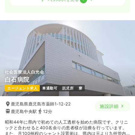
一時募集休止
日勤のみ（常勤）
19.0〜23.0
給与
万円
/月
賞与3ヶ月
※一例
時間
8:30～17:30
（休憩60分）
日祝休み
月給23万円以上可
気になる
詳細を見る
社会医療法人白光会
白石病院
エージェント求人
車通勤可
託児所
寮
鹿児島県鹿児島市薬師1-12-22
施設詳細
鹿児島中央駅
12分
昭和44年に県内で初めての人工透析を始めた病院です。クリニ
ックと合わせると400名余りの患者様が治療を行っています。
また、月100例程のシャント設置術は、県内は元より九州管内