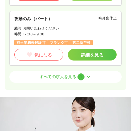
一時募集休止
夜勤のみ（パート）
給与
お問い合わせください
時間
17:00～9:00
担当業務未経験可
ブランク可
第二新卒可
気になる
詳細を見る
外来
一般病院
准看護師
すべての求人を見る
1
一時募集休止
日勤のみ（常勤）
21.6〜24.4
給与
万円
/月
賞与3.8ヶ月
※一例
時間
9:00～18:00
日祝休み
第二新卒可
月給25万円以上可
気になる
詳細を見る