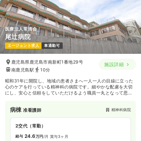
医療法人常清会
尾辻病院
エージェント求人
車通勤可
鹿児島県鹿児島市南新町1番地29号
施設詳細
南鹿児島駅
10分
昭和31年に開院し、地域の患者さまへ一人一人の目線に立った
心のケアを行っている精神科の病院です。細やかな配慮を大切
にし、安心と信頼をしていただけるよう職員一丸となって思い
やりのある医療・看護に取り組んでおります。認定後も今後の
更なる発展を目指して日々取り組んでいます。また、2011年6
病棟
精神科病院
准看護師
月より急性期治療病棟を開設し、早期対応、早期治療、早期社
会復帰を実践しています。
2交代（常勤）
24.6
給与
万円
/月
賞与3ヶ月