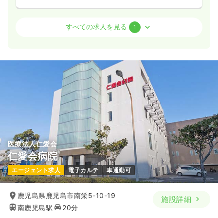
透析
一般＋療養
准看護師
すべての求人を見る
1
一時募集休止
日勤のみ（常勤）
22.0〜33.0
給与
万円
/月
賞与3.7ヶ月
※一例
時間
7:30～16:30
（休憩60分）
日曜休み
4週8休以上
担当業務未経験可
月給33万円以上可
気になる
詳細を見る
医療法人仁愛会
仁愛会病院
エージェント求人
電子カルテ
車通勤可
鹿児島県鹿児島市南栄5-10-19
施設詳細
南鹿児島駅
20分