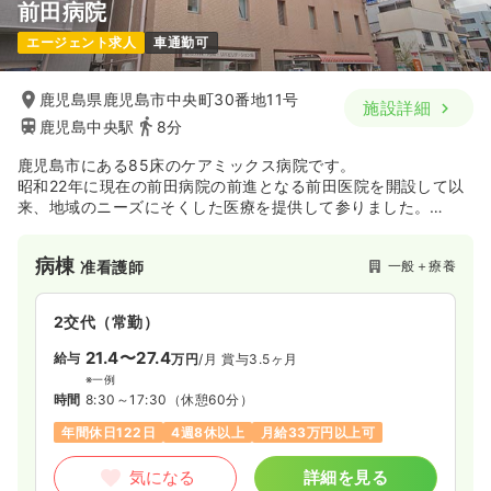
前田病院
一時募集休止
日勤のみ（パート）
エージェント求人
車通勤可
1,200〜1,250
給与
時給
円
時間
8:30～18:00
（休憩90分）
鹿児島県鹿児島市中央町30番地11号
施設詳細
日祝休み
ブランク可
時給1,200円以上可
鹿児島中央駅
8分
気になる
詳細を見る
鹿児島市にある85床のケアミックス病院です。
昭和22年に現在の前田病院の前進となる前田医院を開設して以
来、地域のニーズにそくした医療を提供して参りました。
時代と共に変化する需要にあわせ、平成27年には地域包括ケア
病床も設置し、急性期の治療を終えた方の療養期間として、長
病棟
一般＋療養
准看護師
期的に患者様のケアを行っている地域密着型の病院です。
2交代（常勤）
21.4〜27.4
給与
万円
/月
賞与3.5ヶ月
※一例
時間
8:30～17:30
（休憩60分）
年間休日122日
4週8休以上
月給33万円以上可
気になる
詳細を見る