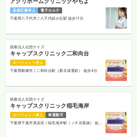
アグリホームクリニックやちよ
直接応募求人
電子カルテ
千葉県八千代市
/ 八千代緑が丘駅 徒歩11分
医療法人社団ナイズ
キャップスクリニック二和向台
エージェント求人
千葉県船橋市
/ 二和向台駅（新京成電鉄） 徒歩4分
医療法人社団ナイズ
キャップスクリニック稲毛海岸
エージェント求人
車通勤可
千葉県千葉市美浜区
/ 稲毛海岸駅（ＪＲ京葉線） 徒歩
2分