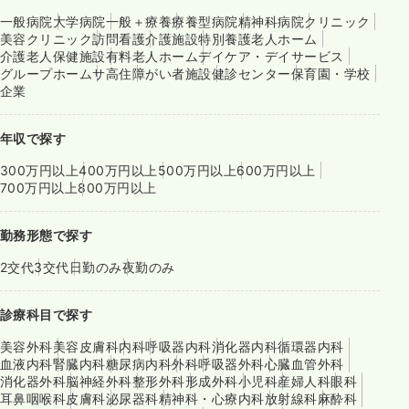
一般病院
大学病院
一般＋療養
療養型病院
精神科病院
クリニック
美容クリニック
訪問看護
介護施設
特別養護老人ホーム
介護老人保健施設
有料老人ホーム
デイケア・デイサービス
グループホーム
サ高住
障がい者施設
健診センター
保育園・学校
企業
年収で探す
300万円以上
400万円以上
500万円以上
600万円以上
700万円以上
800万円以上
勤務形態で探す
2交代
3交代
日勤のみ
夜勤のみ
診療科目で探す
美容外科
美容皮膚科
内科
呼吸器内科
消化器内科
循環器内科
血液内科
腎臓内科
糖尿病内科
外科
呼吸器外科
心臓血管外科
消化器外科
脳神経外科
整形外科
形成外科
小児科
産婦人科
眼科
耳鼻咽喉科
皮膚科
泌尿器科
精神科・心療内科
放射線科
麻酔科