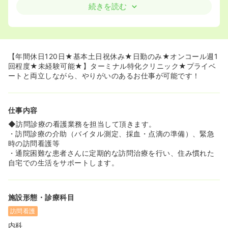
活背景、価値観や人生観に向かい合いながら長期間にわた
続きを読む
り24時間体制で診療していきます。会話の中から患者さん
のニーズを読み取り、より良い支援を皆で考え提供してい
く事が目的です。
◆緩和ケアやホスピスを法人として将来的に力を入れてい
く方針のため、興味のある方にはおすすめです！
【年間休日120日★基本土日祝休み★日勤のみ★オンコール週1
回程度★未経験可能★】ターミナル特化クリニック★プライベ
≪より患者様と密なコミュニケーションをとりたい方にお
ートと両立しながら、やりがいのあるお仕事が可能です！
薦めです♪≫
◆患者さんのライフスタイルや価値観・人生観に重きを置
き診療、入院や外来での医療より患者さんを身近に感じる
仕事内容
ことができます。
家で暮らしたい、最後は家に帰りたい、そんな誰しもが思
◆訪問診療の看護業務を担当して頂きます。
う当たり前の気持ちに全力で答える、真面目で優しいスタ
・訪問診療の介助（バイタル測定、採血・点滴の準備）、緊急
ッフばかりです。
時の訪問看護等
在宅医療・在宅緩和ケアの幅広さ奥深さを知り、また患者
・通院困難な患者さんに定期的な訪問治療を行い、住み慣れた
や家族の苦しみをキャッチし支えを強めるコミュニケーシ
自宅での生活をサポートします。
ョンの仕方を自然に身に付けることができます。
施設形態・診療科目
訪問看護
内科