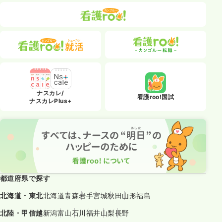
ナスカレ/
看護roo!国試
ナスカレPlus+
都道府県で探す
北海道・東北
北海道
青森
岩手
宮城
秋田
山形
福島
北陸・甲信越
新潟
富山
石川
福井
山梨
長野