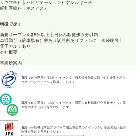
リウマチ科
リハビリテーション科
アレルギー科
緩和医療科（ホスピス）
特徴で探す
新規オープン
4週8休以上
土日休み
駅徒歩５分以内
車通勤可（駐車場有）
寮あり
託児所あり
ブランク・未経験可
電子カルテあり
会社概要
事業所案内
看護roo!を運営する(株)クイックは、個人情報保護に取り組む企業を示す
プライバシーマークを取得しています。
看護roo!を運営する(株)クイックは、適正な有料職業紹介事業者として厚
生労働省より認定を受けています。
看護roo!転職は東証プライム市場上場企業のクイックが、厚生労働大臣の
許可を受けて運営しています。