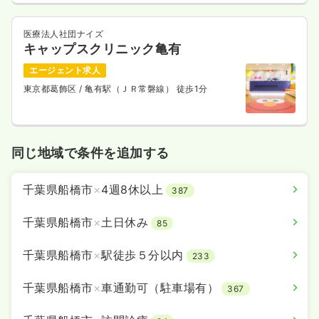
医療法人社団ナイズ
キャップスクリニック亀有
エージェント求人
東京都葛飾区
/ 亀有駅（ＪＲ常磐線） 徒歩1分
同じ地域で条件を追加する
千葉県船橋市
×
4週8休以上
387
千葉県船橋市
×
土日休み
85
千葉県船橋市
×
駅徒歩５分以内
233
千葉県船橋市
×
車通勤可（駐車場有）
367