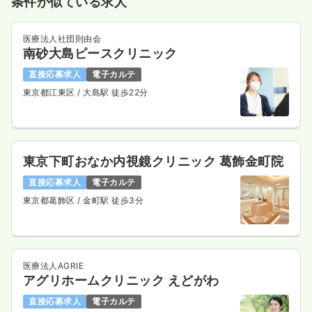
条件が似ている求人
気になる
詳細を見る
医療法人社団則由会
南砂大島ピースクリニック
一時募集休止
日勤のみ（パート）
直接応募求人
電子カルテ
東京都江東区
/ 大島駅 徒歩22分
1,800
給与
時給
円〜
時間
8:30～18:30
（休憩120分）
日祝休み
オンコールあり
ブランク可
時給1,800円以上可
東京下町おなか内視鏡クリニック 葛飾金町院
気になる
詳細を見る
直接応募求人
電子カルテ
東京都葛飾区
/ 金町駅 徒歩3分
医療法人AGRIE
アグリホームクリニック えどがわ
直接応募求人
電子カルテ