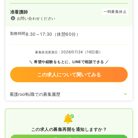
准看護師
一時募集休止
お問い合わせください
勤務時間
8:30～17:30
（休憩60分）
2026/07/24（16日前）
募集状況更新日：
希望や経験をもとに、LINEで相談できる
この求人について聞いてみる
看護roo!転職での募集履歴
2026/01/30
正看護師の募集を開始
2024/10/02
正看護師の募集を休止
2024/07/04
正看護師の募集を開始
2024/06/21
正看護師の募集を休止
2022/12/05
正看護師の募集を開始
この求人の募集再開を通知しますか？
2020/11/30
正・准看護師を休止中