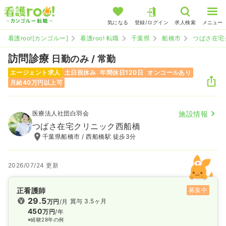
気になる
登録/ログイン
求人検索
メニュー
看護roo![カンゴルー]
看護roo! 転職
千葉県
船橋市
つばさ在宅
訪問診療
日勤のみ / 常勤
エージェント求人
土日祝休み
年間休日120日
オンコールあり
月給40万円以上可
医療法人社団白羽会
施設情報
つばさ在宅クリニック西船橋
千葉県船橋市 / 西船橋駅 徒歩3分
2026/07/24 更新
正看護師
募集中
29.5
賞与 3.5ヶ月
万円
/月
450
万円
/年
※経験28年の例