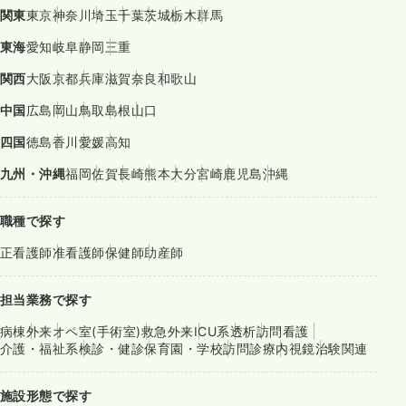
関東
東京
神奈川
埼玉
千葉
茨城
栃木
群馬
東海
愛知
岐阜
静岡
三重
関西
大阪
京都
兵庫
滋賀
奈良
和歌山
中国
広島
岡山
鳥取
島根
山口
四国
徳島
香川
愛媛
高知
九州・沖縄
福岡
佐賀
長崎
熊本
大分
宮崎
鹿児島
沖縄
職種で探す
正看護師
准看護師
保健師
助産師
担当業務で探す
病棟
外来
オペ室(手術室)
救急外来
ICU系
透析
訪問看護
介護・福祉系
検診・健診
保育園・学校
訪問診療
内視鏡
治験関連
施設形態で探す