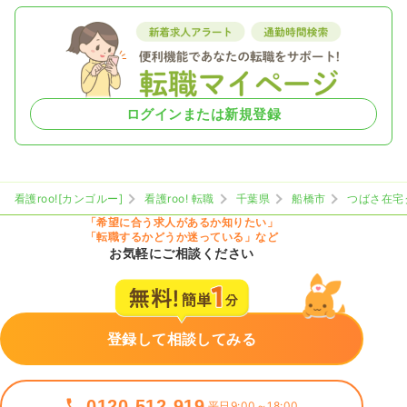
ログインまたは新規登録
看護roo![カンゴルー]
看護roo! 転職
千葉県
船橋市
つばさ在宅
「希望に合う求人があるか知りたい」
「転職するかどうか迷っている」など
お気軽にご相談ください
登録して相談してみる
0120-512-919
平日9:00～18:00