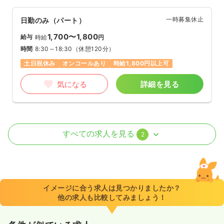
一時募集休止
日勤のみ（パート）
1,700〜1,800
給与
時給
円
時間
8:30～18:30
（休憩120分）
土日祝休み
オンコールあり
時給1,800円以上可
気になる
詳細を見る
外来
クリニック
正・准看護師
すべての求人を見る
2
一時募集休止
日勤のみ（常勤）
25.0〜35.0
給与
万円
/月
賞与2回
※一例
イメージに合う求人は見つかりましたか？
時間
8:30～18:30
（休憩120分）
他の求人も比較してみましょう！
日祝休み
年間休日120日
4週8休以上
オンコールあり
ブランク可
月給35万円以上可