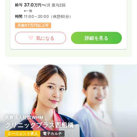
37.0
給与
万円〜
/月
賞与2回
※一例
時間
11:00～20:00
（休憩60分）
月給37万円以上可
気になる
詳細を見る
医療法人社団WHM
クリニックプラス西船橋
エージェント求人
電子カルテ