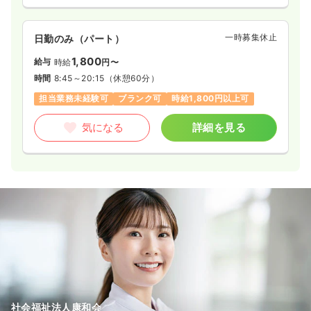
一時募集休止
日勤のみ（パート）
1,800
給与
時給
円〜
時間
8:45～20:15
（休憩60分）
担当業務未経験可
ブランク可
時給1,800円以上可
気になる
詳細を見る
社会福祉法人康和会