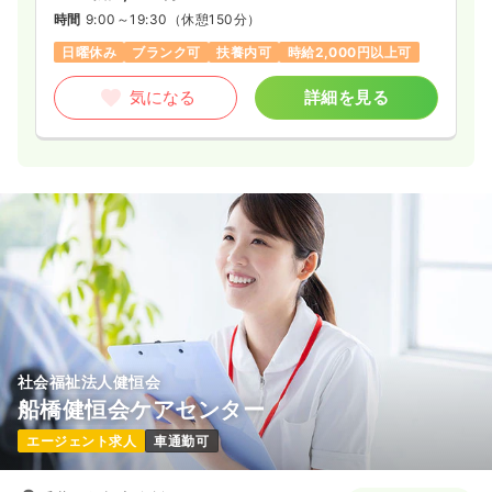
時間
9:00～19:30
（休憩150分）
日曜休み
ブランク可
扶養内可
時給2,000円以上可
気になる
詳細を見る
社会福祉法人健恒会
船橋健恒会ケアセンター
エージェント求人
車通勤可