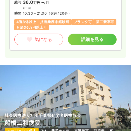
36.0
給与
万円〜
/月
※一例
時間
10:30～21:00
（休憩120分）
4週8休以上
担当業務未経験可
ブランク可
第二新卒可
月給36万円以上可
気になる
詳細を見る
社会医療法人社団千葉県勤労者医療協会
船橋二和病院
エージェント求人
7:1
電子カルテ
車通勤可
託児所
寮