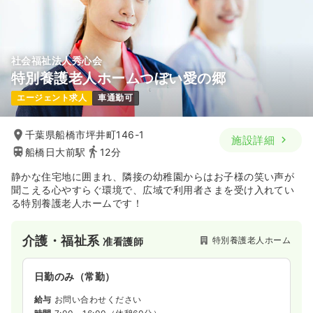
社会福祉法人秀心会
特別養護老人ホームつぼい愛の郷
エージェント求人
車通勤可
千葉県船橋市坪井町146-1
施設詳細
船橋日大前駅
12分
静かな住宅地に囲まれ、隣接の幼稚園からはお子様の笑い声が
聞こえる心やすらぐ環境で、広域で利用者さまを受け入れてい
る特別養護老人ホームです！
介護・福祉系
特別養護老人ホーム
准看護師
日勤のみ（常勤）
給与
お問い合わせください