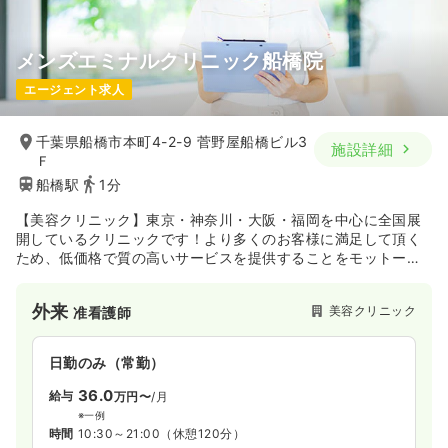
メンズエミナルクリニック船橋院
エージェント求人
千葉県船橋市本町4-2-9 菅野屋船橋ビル3
施設詳細
Ｆ
船橋駅
1分
【美容クリニック】東京・神奈川・大阪・福岡を中心に全国展
開しているクリニックです！より多くのお客様に満足して頂く
ため、低価格で質の高いサービスを提供することをモットーに
しています。船橋駅徒歩1分と立地も良いエリアになります。
外来
美容クリニック
准看護師
日勤のみ（常勤）
36.0
給与
万円〜
/月
※一例
時間
10:30～21:00
（休憩120分）