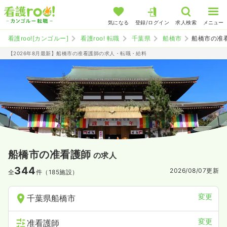
気になる
登録/ログイン
求人検索
メニュー
看護roo![カンゴルー]
看護roo! 転職
千葉県
船橋市
船橋市の准
【2026年8月最新】船橋市の准看護師の求人・転職・給料
船橋市の准看護師
の求人
344
2026/08/07
更新
全
件（185施設）
変更
千葉県船橋市
変更
准看護師