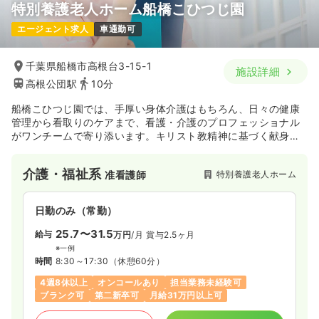
特別養護老人ホーム船橋こひつじ園
エージェント求人
車通勤可
千葉県船橋市高根台3-15-1
施設詳細
高根公団駅
10分
船橋こひつじ園では、手厚い身体介護はもちろん、日々の健康
管理から看取りのケアまで、看護・介護のプロフェッショナル
がワンチームで寄り添います。キリスト教精神に基づく献身的
なサポートにより、心身ともに健やかで、尊厳ある暮らしを実
現します。
介護・福祉系
特別養護老人ホーム
准看護師
日勤のみ（常勤）
25.7〜31.5
給与
万円
/月
賞与2.5ヶ月
※一例
時間
8:30～17:30
（休憩60分）
4週8休以上
オンコールあり
担当業務未経験可
ブランク可
第二新卒可
月給31万円以上可