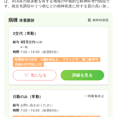
は、458床の病床数を有する地域の中核的な精神科専門病院で
す。統合失調症やうつ病などの精神疾患に対する質の高い加療
をはじめ、千葉県指定の「アルコール健康障害・ギャンブル依
存症治療拠点機関」として専門性の高い医療を提供していま
病棟
精神科病院
准看護師
す。急性期から療養期、さらには精神科デイケアや訪問看護を
網羅し、多職種が連携を取りながら患者様のこころの回復と社
会復帰を包括的にサポートいたします。
2交代（常勤）
455
給与
万円〜
/年
※一例
時間
7:00～15:00
（休憩60分）
年間休日120日
4週8休以上
ブランク可
第二新卒可
月給30万円以上可
気になる
詳細を見る
一時募集休止
日勤のみ（常勤）
給与
お問い合わせください
時間
7:00～15:00
（休憩60分）