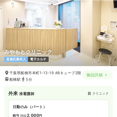
みやもとクリニック
直接応募求人
電子カルテ
千葉県船橋市本町1-13-19 ABキューブ2階
施設詳細
船橋駅
5分
外来
クリニック
准看護師
日勤のみ（パート）
2,000
給与
時給
円