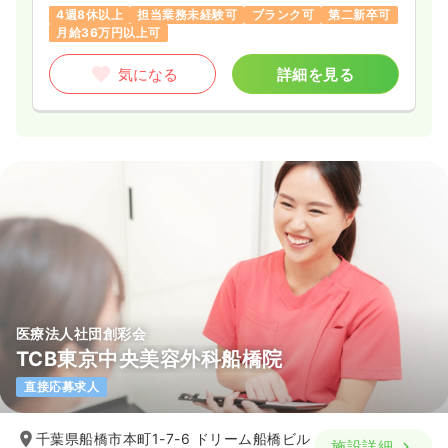
4週8休以上
担当業務未経験可
ブランク可
第二新卒可
月給36万円以上可
気になる
詳細を見る
医療法人社団創彩会
TCB東京中央美容外科船橋院
直接応募求人
千葉県船橋市本町1-7-6 ドリーム船橋ビル
施設詳細