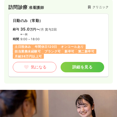
訪問診療
クリニック
准看護師
日勤のみ（常勤）
35.0
給与
万円〜
/月
賞与2回
※一例
時間
9:00～18:00
土日祝休み
年間休日120日
オンコールあり
担当業務未経験可
ブランク可
新卒可
第二新卒可
月給38万円以上可
気になる
詳細を見る