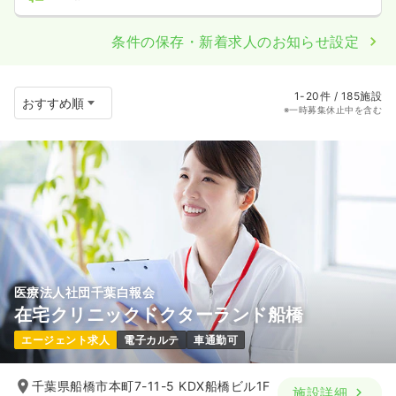
条件の保存・新着求人のお知らせ設定
1-20件 / 185施設
※一時募集休止中を含む
医療法人社団千葉白報会
在宅クリニックドクターランド船橋
エージェント求人
電子カルテ
車通勤可
千葉県船橋市本町7-11-5 KDX船橋ビル1F
施設詳細