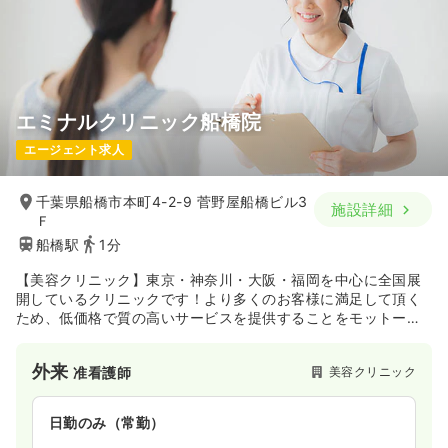
エミナルクリニック船橋院
エージェント求人
千葉県船橋市本町4-2-9 菅野屋船橋ビル3
施設詳細
Ｆ
船橋駅
1分
【美容クリニック】東京・神奈川・大阪・福岡を中心に全国展
開しているクリニックです！より多くのお客様に満足して頂く
ため、低価格で質の高いサービスを提供することをモットーに
しています。船橋駅徒歩1分と立地も良いエリアになります。
外来
美容クリニック
准看護師
日勤のみ（常勤）