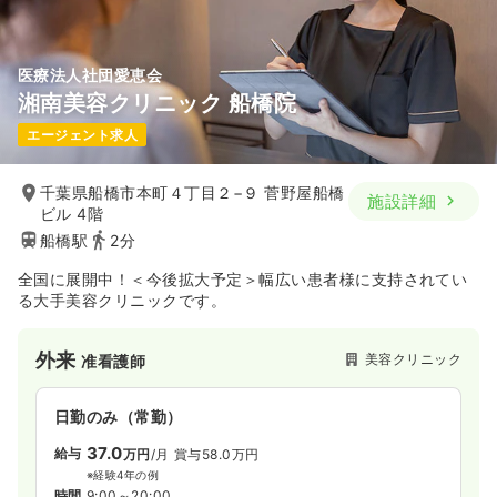
医療法人社団愛恵会
湘南美容クリニック 船橋院
エージェント求人
千葉県船橋市本町４丁目２−９ 菅野屋船橋
施設詳細
ビル 4階
船橋駅
2分
全国に展開中！＜今後拡大予定＞幅広い患者様に支持されてい
る大手美容クリニックです。
外来
美容クリニック
准看護師
日勤のみ（常勤）
37.0
給与
万円
/月
賞与58.0万円
※経験4年の例
時間
9:00～20:00