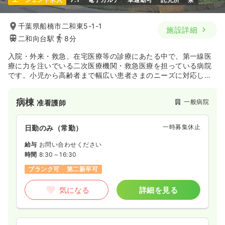
千葉県船橋市二和東5-1-1
施設詳細
二和向台駅
8分
入院・外来・救急、在宅医療等の診療にあたる中で、第一線医
療に力を注いでいる二次医療機関・救急医療を担っている病院
です。小児から高齢者まで幅広い患者さまのニーズに対応した
納得して頂ける医療・看護・介護を提供しております。
病棟
一般病院
准看護師
一時募集休止
日勤のみ（常勤）
給与
お問い合わせください
時間
8:30～16:30
ブランク可
第二新卒可
気になる
詳細を見る