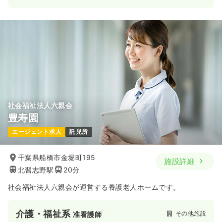
日勤のみ（常勤）
給与
お問い合わせください
時間
8:30～16:30
8:30～16:30
日曜休み
ブランク可
第二新卒可
月給29万円以上可
気になる
詳細を見る
社会福祉法人六親会
豊寿園
一時募集休止
日勤のみ（パート）
エージェント求人
託児所
1,181〜1,487
給与
時給
円
時間
8:30～16:30
千葉県船橋市金堀町195
日曜休み
ブランク可
第二新卒可
時給1,600円以上可
施設詳細
北習志野駅
20分
気になる
詳細を見る
社会福祉法人六親会が運営する養護老人ホームです。
介護・福祉系
外来
その他施設
准看護師
一般病院
准看護師