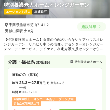
特別養護老人ホームオレンジガーデン
エージェント求人
車通勤可
千葉県船橋市芝山7-41-2
施設詳細
飯山満駅
8分
【特別養護老人ホーム】食事の心配のいらないケアハウスオレ
ンジガーデン、リハビリ中心の老健ケアセンターオレンジガー
デン、デイサービス、デイケア、在宅介護支援センターが併設
している飯山満駅近くの特別養護老人ホームです★
介護・福祉系
特別養護老人ホーム
准看護師
日勤のみ（常勤）
23.3〜27.5
給与
万円
/月
賞与4ヶ月
※一例
時間
8:00～17:00
4週8休以上
オンコールあり
ブランク可
月給29万円以上可