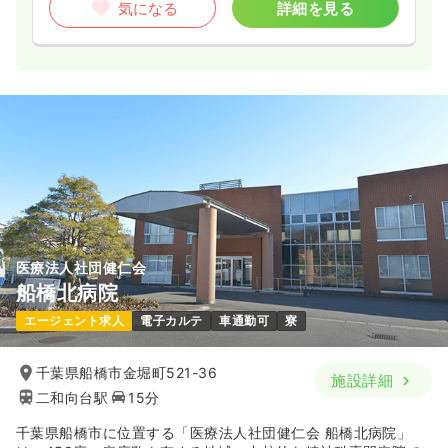
気になる
詳細を見る
医療法人社団健仁会
船橋北病院
エージェント求人
電子カルテ
車通勤可
寮
千葉県船橋市金堀町521-36
施設詳細
二和向台駅
15分
千葉県船橋市に位置する「医療法人社団健仁会 船橋北病院」