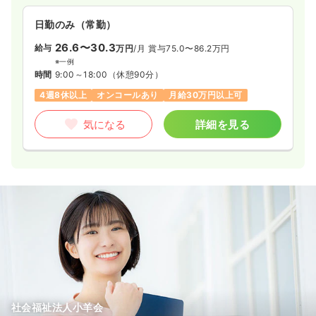
一時募集休止
日勤のみ（常勤）
日勤のみ（パート）
26.6〜30.3
1,181〜1,487
給与
給与
万円
/月
賞与75.0〜86.2万円
時給
円
※一例
時間
8:45～16:55
時間
9:00～18:00
（休憩90分）
土日祝休み
ブランク可
第二新卒可
4週8休以上
オンコールあり
月給30万円以上可
時給1,600円以上可
気になる
詳細を見る
気になる
詳細を見る
社会福祉法人小羊会