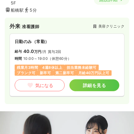
5F
船橋駅
5分
外来
美容クリニック
准看護師
日勤のみ（常勤）
40.0
給与
万円
/月
賞与2回
時間
10:00～19:00
（休憩60分）
残業月3時間
4週8休以上
担当業務未経験可
ブランク可
新卒可
第二新卒可
月給40万円以上可
気になる
詳細を見る