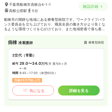
千葉県船橋市高根台4-1-1
施設詳細
高根公団駅
5分
船橋市の閑静な地域にある療養型病院です。ワークライフバラ
ンス委員会を立ち上げており、職員全員の働き方がより良くな
るような環境づくりを心がけており、また地域密着で落ち着い
た環境で働かれたい方にオススメの病院です。
病棟
療養型病院
准看護師
2交代（常勤）
29.0〜34.0
給与
万円
/月
賞与4ヶ月
※一例
時間
8:45～17:00
（休憩60分）
月給35万円以上可
気になる
詳細を見る