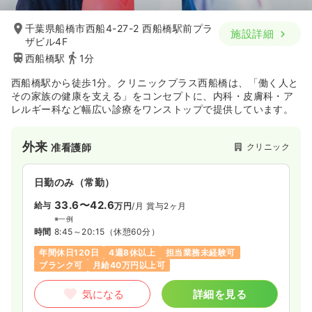
千葉県船橋市西船4-27-2 西船橋駅前プラ
施設詳細
ザビル4F
西船橋駅
1分
西船橋駅から徒歩1分。クリニックプラス西船橋は、「働く人と
その家族の健康を支える」をコンセプトに、内科・皮膚科・ア
レルギー科など幅広い診療をワンストップで提供しています。
外来
クリニック
准看護師
日勤のみ（常勤）
33.6〜42.6
給与
万円
/月
賞与2ヶ月
※一例
時間
8:45～20:15
（休憩60分）
年間休日120日
4週8休以上
担当業務未経験可
ブランク可
月給40万円以上可
気になる
詳細を見る