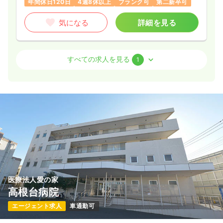
年間休日120日
4週8休以上
ブランク可
第二新卒可
気になる
詳細を見る
訪問看護
精神科病院
准看護師
すべての求人を見る
1
一時募集休止
日勤のみ（常勤）
22.5〜24.5
給与
万円
/月
賞与5ヶ月
※一例
時間
9:00～17:00
（休憩60分）
日祝休み
年間休日120日
月給26万円以上可
気になる
詳細を見る
医療法人愛の家
高根台病院
エージェント求人
車通勤可