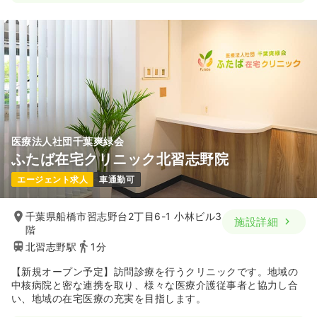
一時募集休止
日勤のみ（常勤）
給与
お問い合わせください
時間
9:30～21:30
4週8休以上
ブランク可
月給31万円以上可
気になる
詳細を見る
医療法人社団千葉爽緑会
一時募集休止
日勤のみ（パート）
ふたば在宅クリニック北習志野院
給与
お問い合わせください
エージェント求人
車通勤可
時間
9:30～21:30
ブランク可
時給1,500円以上可
千葉県船橋市習志野台2丁目6-1 小林ビル3
施設詳細
階
気になる
詳細を見る
北習志野駅
1分
【新規オープン予定】訪問診療を行うクリニックです。地域の
中核病院と密な連携を取り、様々な医療介護従事者と協力し合
い、地域の在宅医療の充実を目指します。