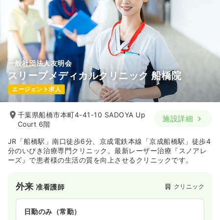
一般社団法人友明会
スリープメディカルクリニック 船橋院
エージェント求人
千葉県船橋市本町4-41-10 SADOYA Up
施設詳細
Court 6階
JR「船橋駅」南口徒歩6分、京成電鉄本線「京成船橋駅」徒歩4
分のいびき治療専門クリニック。最新レーザー治療『スノアレ
ーズ』で患者様の生活の質を向上させるクリニックです。
外来
クリニック
准看護師
日勤のみ（常勤）