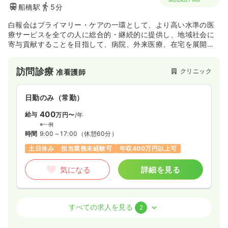
船橋駅
5分
白報会はプライマリー・ケアの一環として、より高い水準の医
療サービスを全ての人に総合的・継続的に提供し、地域社会に
寄与貢献することを目指して、病院、外来医療、在宅を展開し
ております。
医療提供においては地域に必要とされる病院、総合クリニッ
訪問診療
クリニック
准看護師
ク、在宅医療を主とした診療所を各地に設けて、患者さまと近
接した医療の実現を進めております。
同時に在宅医療を中心に各地域において外来医療、健康診断、
日勤のみ（常勤）
地域のネットワーク、関連の有料老人ホーム、薬局などの総合
体制の基、ひとりひとり、様々な違った環境に対応できるプラ
400
給与
万円〜
/年
イマリー・ケアの確固たる実現に力を注いでいます。
※一例
時間
9:00～17:00
（休憩60分）
土日休み
担当業務未経験可
年収400万円以上可
気になる
詳細を見る
外来
クリニック
准看護師
すべての求人を見る
2