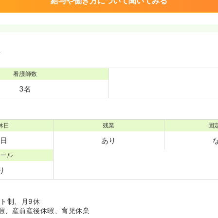
給与や働き方について聞いてみる
境
看護師数
3名
休日
残業
固
8日
あり
コール
り
フト制、月9休
暇、産前産後休暇、育児休業