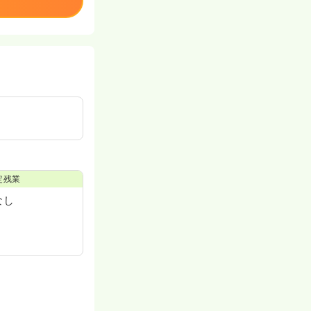
定残業
なし