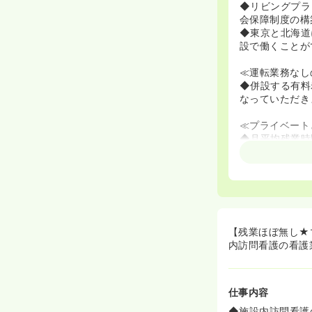
◆リビングプラ
会保障制度の構
◆東京と北海道
設で働くことが
≪運転業務なし
◆併設する有料
なっていただき
≪プライベート
◆月平均残業時
◆託児保育所あ
≪未経験も大歓
◆先輩看護師の
◆慣れるまでは
【残業ほぼ無し★
内訪問看護の看護
仕事内容
◆施設内訪問看護