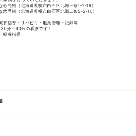
壱号館（北海道札幌市白石区北郷三条1-1-18）
弐号館（北海道札幌市白石区北郷二条5-5-10）
療養指導・リハビリ・服薬管理・記録等
30分～60分の看護です！
・療養指導
目