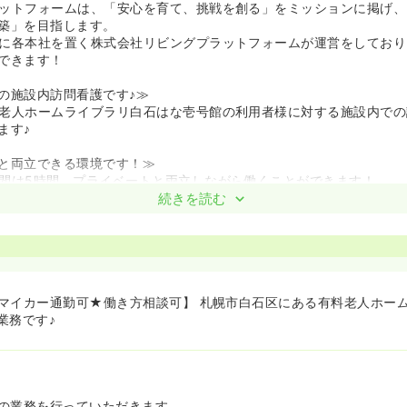
ットフォームは、「安心を育て、挑戦を創る」をミッションに掲げ、
築」を目指します。
に各本社を置く株式会社リビングプラットフォームが運営をしており
できます！
の施設内訪問看護です♪≫
老人ホームライブラリ白石はな壱号館の利用者様に対する施設内での
ます♪
と両立できる環境です！≫
間は5時間。プライベートと両立しながら働くことができます！
り！お子さんを預けながら安心して働くことが出来ます♪
続きを読む
迎！教育も整っています♪≫
OJTが付き、手厚くフォローいたします！
先輩スタッフが同行訪問いたします。
マイカー通勤可★働き方相談可】 札幌市白石区にある有料老人ホー
業務です♪
の業務を行っていただきます。