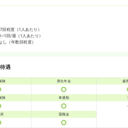
~7回程度（1人あたり）
~1回/週（1人あたり）
なし（年数回程度）
・待遇
保険
厚生年金
雇
保険
車通勤
児所
退職金