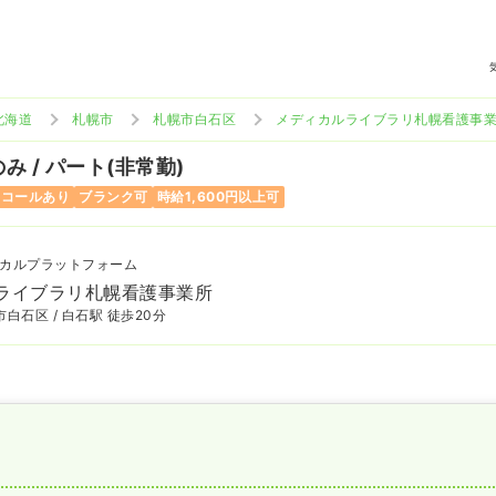
北海道
札幌市
札幌市白石区
メディカルライブラリ札幌看護事
み / パート(非常勤)
ンコールあり
ブランク可
時給1,600円以上可
カルプラットフォーム
ライブラリ札幌看護事業所
白石区 / 白石駅 徒歩20分