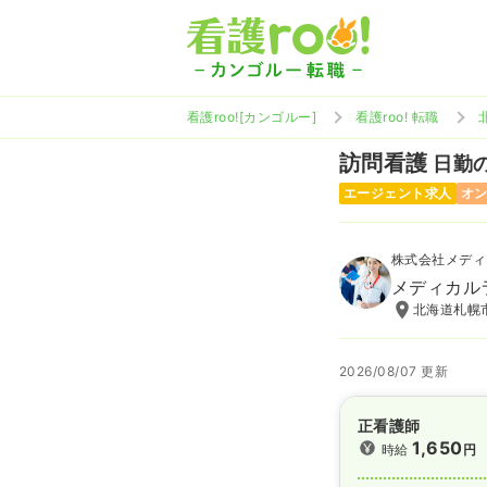
看護roo![カンゴルー]
看護roo! 転職
訪問看護
日勤の
エージェント求人
オ
株式会社メディ
メディカル
北海道札幌市
2026/08/07 更新
正看護師
1,650
時給
円