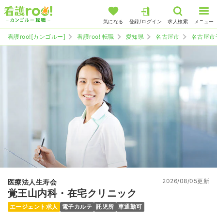
気になる
登録/ログイン
求人検索
メニュー
看護roo![カンゴルー]
看護roo! 転職
愛知県
名古屋市
名古屋市
2026/08/05更新
医療法人生寿会
覚王山内科・在宅クリニック
エージェント求人
電子カルテ
託児所
車通勤可