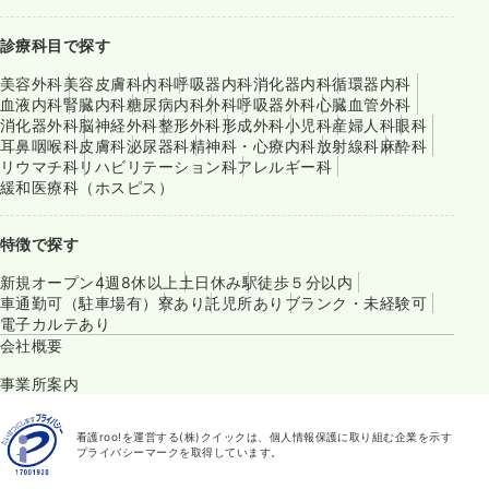
診療科目で探す
美容外科
美容皮膚科
内科
呼吸器内科
消化器内科
循環器内科
血液内科
腎臓内科
糖尿病内科
外科
呼吸器外科
心臓血管外科
消化器外科
脳神経外科
整形外科
形成外科
小児科
産婦人科
眼科
耳鼻咽喉科
皮膚科
泌尿器科
精神科・心療内科
放射線科
麻酔科
リウマチ科
リハビリテーション科
アレルギー科
緩和医療科（ホスピス）
特徴で探す
新規オープン
4週8休以上
土日休み
駅徒歩５分以内
車通勤可（駐車場有）
寮あり
託児所あり
ブランク・未経験可
電子カルテあり
会社概要
事業所案内
看護roo!を運営する(株)クイックは、個人情報保護に取り組む企業を示す
プライバシーマークを取得しています。