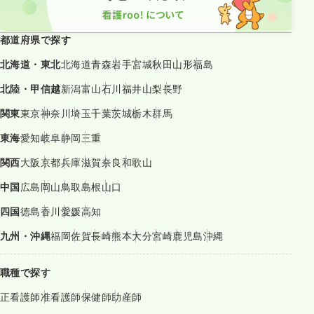
都道府県で探す
北海道・東北
北海道
青森
岩手
宮城
秋田
山形
福島
北陸・甲信越
新潟
富山
石川
福井
山梨
長野
関東
東京
神奈川
埼玉
千葉
茨城
栃木
群馬
東海
愛知
岐阜
静岡
三重
関西
大阪
京都
兵庫
滋賀
奈良
和歌山
中国
広島
岡山
鳥取
島根
山口
四国
徳島
香川
愛媛
高知
九州・沖縄
福岡
佐賀
長崎
熊本
大分
宮崎
鹿児島
沖縄
職種で探す
正看護師
准看護師
保健師
助産師