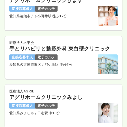
アグリホームクリニックきよす
直接応募求人
電子カルテ
愛知県清須市
/ 下小田井駅 徒歩12分
医療法人名甲会
手とリハビリと整形外科 東白壁クリニック
直接応募求人
電子カルテ
愛知県名古屋市東区
/ 尼ケ坂駅 徒歩7分
医療法人AGRIE
アグリホームクリニックみよし
直接応募求人
電子カルテ
愛知県みよし市
/ 日進駅 車10分