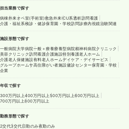
担当業務で探す
病棟
外来
オペ室(手術室)
救急外来
ICU系
透析
訪問看護
介護・福祉系
検診・健診
保育園・学校
訪問診療
内視鏡
治験関連
施設形態で探す
一般病院
大学病院
一般＋療養
療養型病院
精神科病院
クリニック
美容クリニック
訪問看護
介護施設
特別養護老人ホーム
介護老人保健施設
有料老人ホーム
デイケア・デイサービス
グループホーム
サ高住
障がい者施設
健診センター
保育園・学校
企業
年収で探す
300万円以上
400万円以上
500万円以上
600万円以上
700万円以上
800万円以上
勤務形態で探す
2交代
3交代
日勤のみ
夜勤のみ