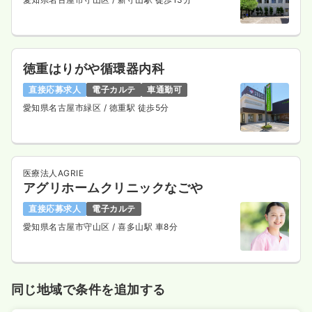
徳重はりがや循環器内科
直接応募求人
電子カルテ
車通勤可
愛知県名古屋市緑区
/ 徳重駅 徒歩5分
医療法人AGRIE
アグリホームクリニックなごや
直接応募求人
電子カルテ
愛知県名古屋市守山区
/ 喜多山駅 車8分
同じ地域で条件を追加する