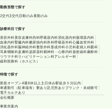
勤務形態で探す
2交代
3交代
日勤のみ
夜勤のみ
診療科目で探す
美容外科
美容皮膚科
内科
呼吸器内科
消化器内科
循環器内科
血液内科
腎臓内科
糖尿病内科
外科
呼吸器外科
心臓血管外科
消化器外科
脳神経外科
整形外科
形成外科
小児科
産婦人科
眼科
耳鼻咽喉科
皮膚科
泌尿器科
精神科・心療内科
放射線科
麻酔科
リウマチ科
リハビリテーション科
アレルギー科
緩和医療科（ホスピス）
特徴で探す
新規オープン
4週8休以上
土日休み
駅徒歩５分以内
車通勤可（駐車場有）
寮あり
託児所あり
ブランク・未経験可
電子カルテあり
会社概要
事業所案内