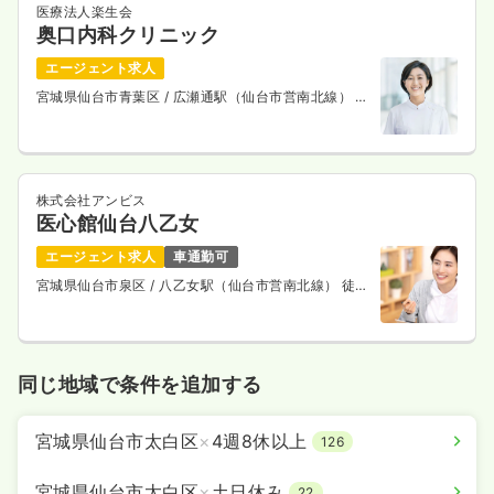
医療法人楽生会
奥口内科クリニック
エージェント求人
宮城県仙台市青葉区
/ 広瀬通駅（仙台市営南北線） 徒
歩2分
株式会社アンビス
医心館仙台八乙女
エージェント求人
車通勤可
宮城県仙台市泉区
/ 八乙女駅（仙台市営南北線） 徒歩
6分
同じ地域で条件を追加する
宮城県仙台市太白区
×
4週8休以上
126
宮城県仙台市太白区
×
土日休み
22