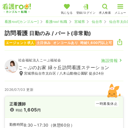
気になる
登録/ログイン
求人検索
メニュー
看護roo![カンゴルー]
看護roo! 転職
宮城県
仙台市
仙台市太白
訪問看護
日勤のみ / パート(非常勤)
エージェント求人
土日休み
オンコールあり
時給1,600円以上可
社会福祉法人こーぷ福祉会
施設情報
こ～ぷのお家 緑ヶ丘訪問看護ステーション
宮城県仙台市太白区 / 八木山動物公園駅 徒歩24分
2026/07/03 更新
正看護師
一時募集休止
1,605
時給
円
勤務時間
8:30～17:30
（休憩60分）