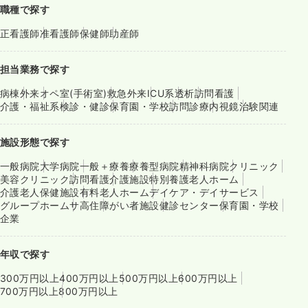
職種で探す
正看護師
准看護師
保健師
助産師
担当業務で探す
病棟
外来
オペ室(手術室)
救急外来
ICU系
透析
訪問看護
介護・福祉系
検診・健診
保育園・学校
訪問診療
内視鏡
治験関連
施設形態で探す
一般病院
大学病院
一般＋療養
療養型病院
精神科病院
クリニック
美容クリニック
訪問看護
介護施設
特別養護老人ホーム
介護老人保健施設
有料老人ホーム
デイケア・デイサービス
グループホーム
サ高住
障がい者施設
健診センター
保育園・学校
企業
年収で探す
300万円以上
400万円以上
500万円以上
600万円以上
700万円以上
800万円以上