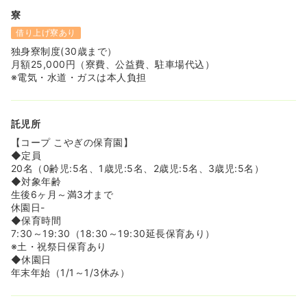
寮
借り上げ寮あり
独身寮制度(30歳まで）
月額25,000円（寮費、公益費、駐車場代込）
※電気・水道・ガスは本人負担
託児所
【コープ こやぎの保育園】
◆定員
20名（0齢児:5名、1歳児:5名、2歳児:5名、3歳児:5名）
◆対象年齢
生後6ヶ月～満3才まで
休園日-
◆保育時間
7:30～19:30（18:30～19:30延長保育あり）
※土・祝祭日保育あり
◆休園日
年末年始（1/1～1/3休み）