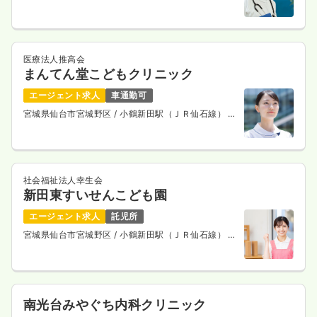
医療法人推高会
まんてん堂こどもクリニック
エージェント求人
車通勤可
宮城県仙台市宮城野区
/ 小鶴新田駅（ＪＲ仙石線） 徒
歩4分
社会福祉法人幸生会
新田東すいせんこども園
エージェント求人
託児所
宮城県仙台市宮城野区
/ 小鶴新田駅（ＪＲ仙石線） 徒
歩1分
南光台みやぐち内科クリニック