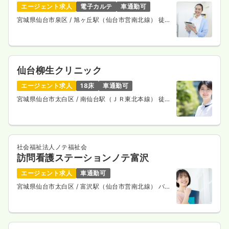
エージェント求人
電子カルテ
車通勤可
宮城県仙台市泉区
/ 旭ヶ丘駅（仙台市営南北線） 徒歩
20分
仙台柳生クリニック
エージェント求人
18床
車通勤可
宮城県仙台市太白区
/ 南仙台駅（ＪＲ東北本線） 徒歩
15分
社会福祉法人ノテ福祉会
訪問看護ステーションノテ富沢
エージェント求人
車通勤可
宮城県仙台市太白区
/ 富沢駅（仙台市営南北線） バス
5分