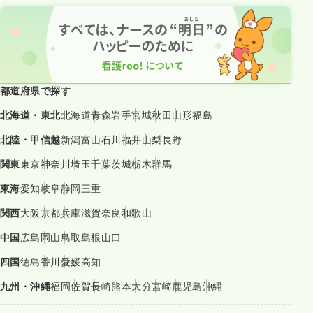
都道府県で探す
北海道・東北
北海道
青森
岩手
宮城
秋田
山形
福島
北陸・甲信越
新潟
富山
石川
福井
山梨
長野
関東
東京
神奈川
埼玉
千葉
茨城
栃木
群馬
東海
愛知
岐阜
静岡
三重
関西
大阪
京都
兵庫
滋賀
奈良
和歌山
中国
広島
岡山
鳥取
島根
山口
四国
徳島
香川
愛媛
高知
九州・沖縄
福岡
佐賀
長崎
熊本
大分
宮崎
鹿児島
沖縄