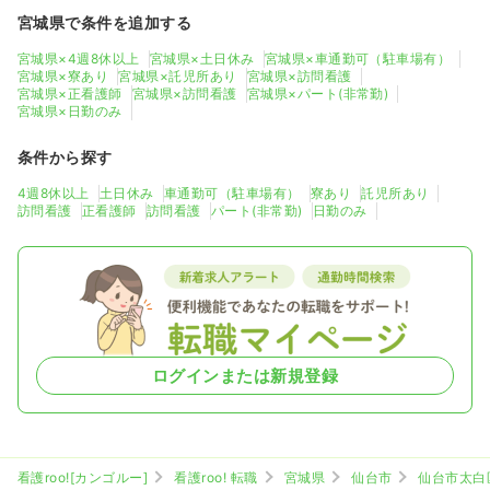
宮城県で条件を追加する
宮城県×4週8休以上
宮城県×土日休み
宮城県×車通勤可（駐車場有）
宮城県×寮あり
宮城県×託児所あり
宮城県×訪問看護
宮城県×正看護師
宮城県×訪問看護
宮城県×パート(非常勤)
宮城県×日勤のみ
条件から探す
4週8休以上
土日休み
車通勤可（駐車場有）
寮あり
託児所あり
訪問看護
正看護師
訪問看護
パート(非常勤)
日勤のみ
ログインまたは新規登録
看護roo![カンゴルー]
看護roo! 転職
宮城県
仙台市
仙台市太白