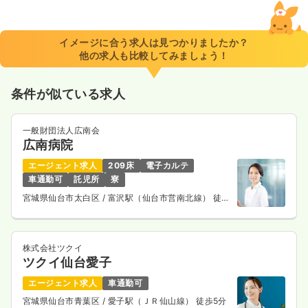
イメージに合う求人は見つかりましたか？
他の求人も比較してみましょう！
条件が似ている求人
一般財団法人広南会
広南病院
エージェント求人
209床
電子カルテ
車通勤可
託児所
寮
宮城県仙台市太白区
/ 富沢駅（仙台市営南北線） 徒歩
10分
株式会社ツクイ
ツクイ仙台愛子
エージェント求人
車通勤可
宮城県仙台市青葉区
/ 愛子駅（ＪＲ仙山線） 徒歩5分