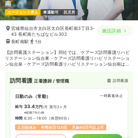
南
エージェント求人
車通勤可
託児所
宮城県仙台市太白区太白区長町南3丁目3-
施設詳細
43 長町南たちばなビル302
長町南駅
1分
【訪問看護ステーション】同社では、ケアーズ訪問看護リハビ
リステーション仙台東・ケアーズ訪問看護リハビリステーショ
ン仙台泉・ケアーズ訪問看護リハビリステーション仙台南は、
仙台市青葉区・宮城野区・太白区・泉区および近郊地域を対象
に訪問看護サービスをご提供を行っております。
訪問看護
訪問看護
正看護師 / 管理職
一時募集休止
日勤のみ（常勤）
33.4
給与
万円
/月
賞与2ヶ月
※経験7年の例
時間
8:30～18:00
（休憩90分）
土日祝休み
年間休日120日
月給40万円以上可