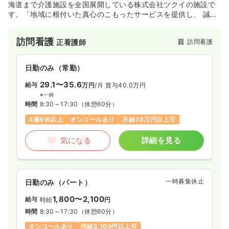
海道まで介護施設を全国展開している株式会社ツクイの施設で
す。「地域に根付いた真心のこもったサービスを提供し、 誠意
ある行動で責任をもってお客様と社会に貢献する」の経営理念
のもと、全国に事業所を展開しています。
訪問看護
訪問看護
正看護師
日勤のみ（常勤）
29.1〜35.6
給与
万円
/月
賞与40.0万円
※一例
時間
8:30～17:30
（休憩60分）
4週8休以上
オンコールあり
月給35万円以上可
気になる
詳細を見る
一時募集休止
日勤のみ（パート）
1,800〜2,100
給与
時給
円
時間
8:30～17:30
（休憩60分）
オンコールあり
時給2,100円以上可