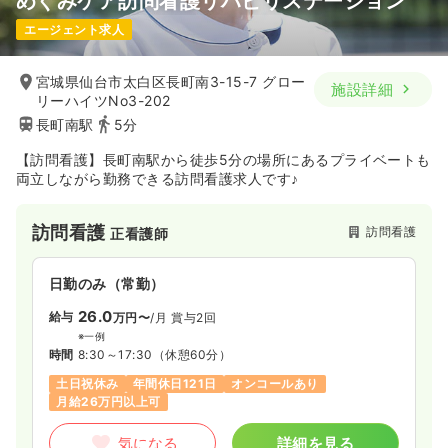
めぐみケア訪問看護リハビリステーション
一時募集休止
日勤のみ（契約社員）
エージェント求人
30.0〜33.4
給与
万円
/月
賞与1.75ヶ月
※一例
時間
8:30～17:30
（休憩60分）
宮城県仙台市太白区長町南3-15-7 グロー
施設詳細
リーハイツNo3-202
月給33万円以上可
長町南駅
5分
気になる
詳細を見る
【訪問看護】長町南駅から徒歩5分の場所にあるプライベートも
両立しながら勤務できる訪問看護求人です♪
訪問看護
訪問看護
正看護師
日勤のみ（常勤）
26.0
給与
万円〜
/月
賞与2回
※一例
時間
8:30～17:30
（休憩60分）
土日祝休み
年間休日121日
オンコールあり
月給26万円以上可
気になる
詳細を見る