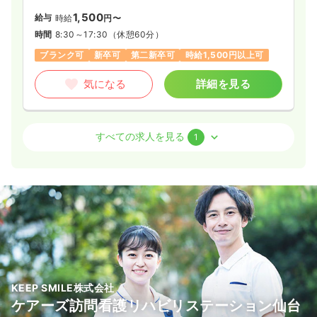
1,500
給与
時給
円〜
時間
8:30～17:30
（休憩60分）
ブランク可
新卒可
第二新卒可
時給1,500円以上可
気になる
詳細を見る
訪問看護
訪問看護
正看護師 / 管理職
すべての求人を見る
1
一時募集休止
2交代（常勤）
56.0
給与
万円〜
/月
※一例
時間
8:30～17:30
（休憩60分）
4週8休以上
月給40万円以上可
気になる
詳細を見る
KEEP SMILE株式会社
ケアーズ訪問看護リハビリステーション仙台