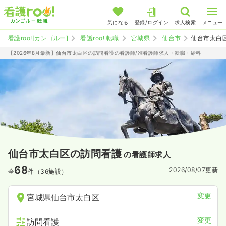
気になる
登録/ログイン
求人検索
メニュー
看護roo![カンゴルー]
看護roo! 転職
宮城県
仙台市
仙台市太白
【2026年8月最新】仙台市太白区の訪問看護の看護師/准看護師求人・転職・給料
仙台市太白区の訪問看護
の看護師求人
68
2026/08/07
更新
全
件（36施設）
変更
宮城県仙台市太白区
変更
訪問看護