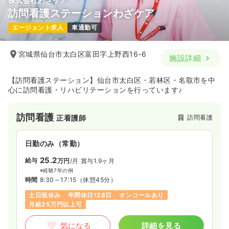
株式会社わざケア
訪問看護ステーションわざケア
エージェント求人
車通勤可
宮城県仙台市太白区富田字上野西16-6
施設詳細
【訪問看護ステーション】仙台市太白区・若林区・名取市を中
心に訪問看護・リハビリテーションを行っています♪
訪問看護
訪問看護
正看護師
日勤のみ（常勤）
25.2
給与
万円
/月
賞与1.9ヶ月
※経験7年の例
時間
8:30～17:15
（休憩45分）
土日祝休み
年間休日128日
オンコールあり
月給25万円以上可
気になる
詳細を見る