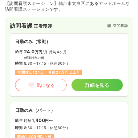
【訪問看護ステーション】仙台市太白区にあるアットホームな
訪問看護ステーションです。
訪問看護
訪問看護
正看護師
日勤のみ（常勤）
24.0
給与
万円
/月
賞与4ヶ月
※経験6年の例
時間
8:30～17:15
（休憩60分）
年間休日124日
月給27万円以上可
気になる
詳細を見る
日勤のみ（パート）
1,400
給与
時給
円〜
時間
8:30～17:15
（休憩60分）
時給1,400円以上可