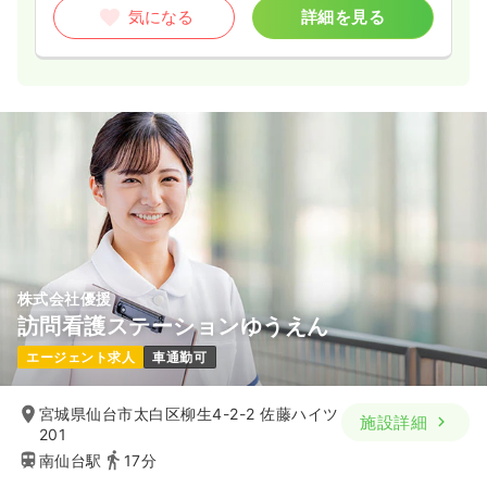
気になる
詳細を見る
株式会社優援
訪問看護ステーションゆうえん
エージェント求人
車通勤可
宮城県仙台市太白区柳生4-2-2 佐藤ハイツ
施設詳細
201
南仙台駅
17分