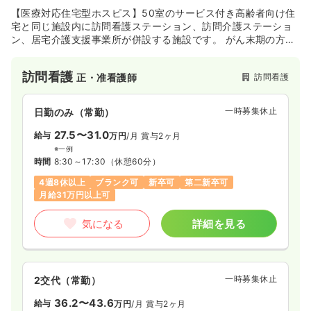
【医療対応住宅型ホスピス】50室のサービス付き高齢者向け住
宅と同じ施設内に訪問看護ステーション、訪問介護ステーショ
ン、居宅介護支援事業所が併設する施設です。 がん末期の方、
人工呼吸器を付けている方、神経難病をお持ちの方など医療依
存度が高い方でも安心して長くお住まい続けられるように、新
訪問看護
訪問看護
正・准看護師
たに訪問看護ステーションを立ち上げ、医療サービスの充実化
を図ります。
一時募集休止
日勤のみ（常勤）
27.5〜31.0
給与
万円
/月
賞与2ヶ月
※一例
時間
8:30～17:30
（休憩60分）
4週8休以上
ブランク可
新卒可
第二新卒可
月給31万円以上可
気になる
詳細を見る
一時募集休止
2交代（常勤）
36.2〜43.6
給与
万円
/月
賞与2ヶ月