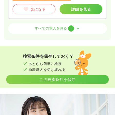
気になる
詳細を見る
訪問看護
訪問看護
正看護師 / 管理職
すべての求人を見る
1
一時募集休止
日勤のみ（常勤）
43.4〜45.4
給与
万円
/月
賞与85.0万円
※一例
検索条件を保存しておく？
時間
8:30～17:30
あとから簡単に検索
4週8休以上
オンコールあり
月給40万円以上可
新着求人を受け取れる
気になる
詳細を見る
この検索条件を保存