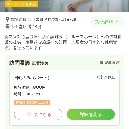
エージェント求人
宮城県仙台市太白区東大野田19-28
施設詳細
太子堂駅
14分
認知症対応型共同生活介護施設（グループホーム）への訪問看
護の提供（定期的な施設への訪問、入居者の日常的な健康管
理）を行っています。
訪問看護
訪問看護
正看護師
一時募集休止
日勤のみ（パート）
1,800
給与
時給
円
時間
9:00～12:00
時給1,800円以上可
気になる
詳細を見る