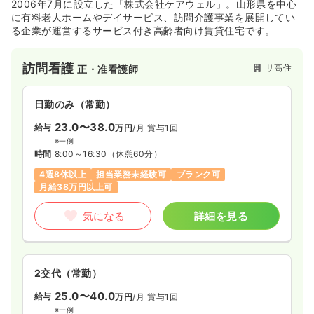
2006年7月に設立した「株式会社ケアウェル」。山形県を中心
に有料老人ホームやデイサービス、訪問介護事業を展開してい
る企業が運営するサービス付き高齢者向け賃貸住宅です。
訪問看護
サ高住
正・准看護師
日勤のみ（常勤）
23.0〜38.0
給与
万円
/月
賞与1回
※一例
時間
8:00～16:30
（休憩60分）
4週8休以上
担当業務未経験可
ブランク可
月給38万円以上可
気になる
詳細を見る
2交代（常勤）
25.0〜40.0
給与
万円
/月
賞与1回
※一例