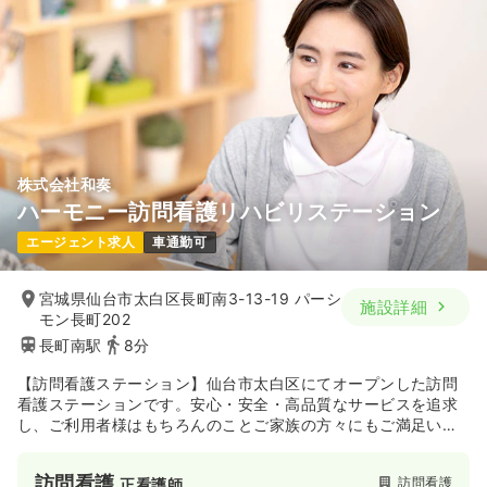
株式会社和奏
ハーモニー訪問看護リハビリステーション
エージェント求人
車通勤可
宮城県仙台市太白区長町南3-13-19 パーシ
施設詳細
モン長町202
長町南駅
8分
【訪問看護ステーション】仙台市太白区にてオープンした訪問
看護ステーションです。安心・安全・高品質なサービスを追求
し、ご利用者様はもちろんのことご家族の方々にもご満足いた
だけるサービスを目指しているステーションです。
訪問看護
訪問看護
正看護師