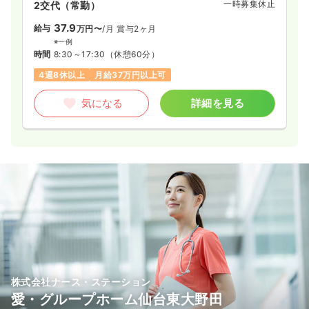
一時募集休止
2交代（常勤）
37.9
給与
万円〜
/月
賞与2ヶ月
※一例
時間
8:30～17:30
（休憩60分）
4週8休以上
月給37万円以上可
気になる
詳細を見る
株式会社ナース・ステーション
愛・グループホーム仙台東大野田