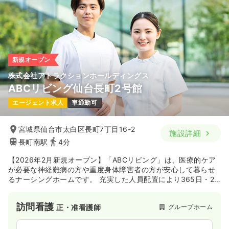
新規オープン
株式会社アトラクションホールディングス
ABCリビング仙台長町2号館
エージェント求人
車通勤可
宮城県仙台市太白区長町7丁目16-2
施設詳細
長町南駅
4分
【2026年2月新規オープン】「ABCリビング」は、医療的ケア
が必要な神経難病の方や重度身体障害者の方が安心して暮らせ
るナーシングホームです。 充実した人員配置により365日・24
時間対応の看護・介護サービスを提供しています。 主治医と連
携した医療対応やMEと連携した人工呼吸器管理等によって、医
訪問看護
グループホーム
正・准看護師
療依存度の高い方でも安心してご入居できる施設です。