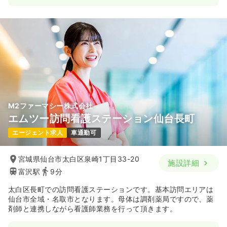
M2ファーマシー株式会社
エムツー訪問看護ステーション仙台長町
エージェント求人
車通勤可
宮城県仙台市太白区泉崎1丁目33-20
施設詳細
富沢駅
9分
太白区長町での訪問看護ステーションです。基本訪問エリアは
仙台市全域・名取市となります。母体は調剤薬局ですので、薬
剤師と連携しながら看護師業務を行って頂きます。