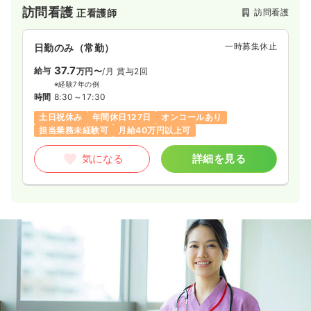
訪問看護
訪問看護
正看護師
一時募集休止
日勤のみ（常勤）
37.7
給与
万円〜
/月
賞与2回
※経験7年の例
時間
8:30～17:30
土日祝休み
年間休日127日
オンコールあり
担当業務未経験可
月給40万円以上可
気になる
詳細を見る