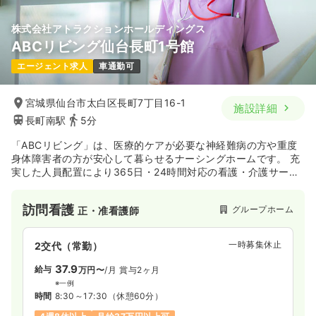
株式会社アトラクションホールディングス
ABCリビング仙台長町1号館
エージェント求人
車通勤可
宮城県仙台市太白区長町7丁目16-1
施設詳細
長町南駅
5分
「ABCリビング」は、医療的ケアが必要な神経難病の方や重度
身体障害者の方が安心して暮らせるナーシングホームです。 充
実した人員配置により365日・24時間対応の看護・介護サービ
スを提供しています。 主治医と連携した医療対応やMEと連携
した人工呼吸器管理等によって、医療依存度の高い方でも安心
訪問看護
グループホーム
正・准看護師
してご入居できる施設です。
一時募集休止
2交代（常勤）
37.9
給与
万円〜
/月
賞与2ヶ月
※一例
時間
8:30～17:30
（休憩60分）