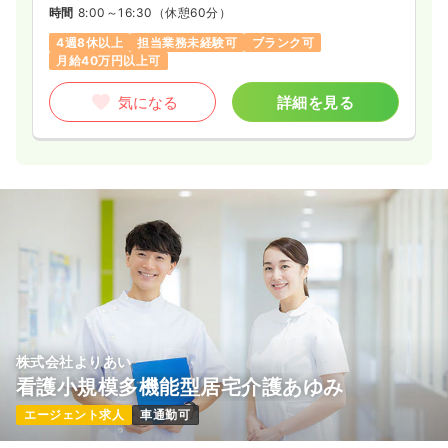
時間
8:00～16:30
（休憩60分）
4週8休以上
担当業務未経験可
ブランク可
月給40万円以上可
気になる
詳細を見る
株式会社よりあい
看護小規模多機能型居宅介護あゆみ
エージェント求人
車通勤可