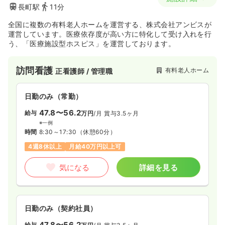
長町駅
11分
全国に複数の有料老人ホームを運営する、株式会社アンビスが
運営しています。医療依存度が高い方に特化して受け入れを行
う、「医療施設型ホスピス」を運営しております。
訪問看護
有料老人ホーム
正看護師 / 管理職
日勤のみ（常勤）
47.8〜56.2
給与
万円
/月
賞与3.5ヶ月
※一例
時間
8:30～17:30
（休憩60分）
4週8休以上
月給40万円以上可
気になる
詳細を見る
日勤のみ（契約社員）
47.8〜56.2
給与