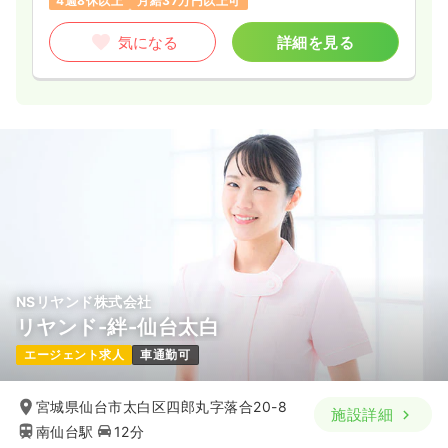
4週8休以上
月給37万円以上可
気になる
詳細を見る
NSリヤンド株式会社
リヤンド-絆-仙台太白
エージェント求人
車通勤可
宮城県仙台市太白区四郎丸字落合20-8
施設詳細
南仙台駅
12分