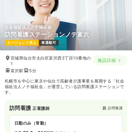
社会福祉法人ノテ福祉会
訪問看護ステーションノテ富沢
エージェント求人
車通勤可
宮城県仙台市太白区富沢西3丁目10番地の
施設詳細
1
富沢駅
5分
札幌市を中心に東京や仙台で高齢者介護事業を展開する「社会
福祉法人ノテ福祉会」が運営している訪問看護ステーションで
す。
訪問看護
訪問看護
正看護師
日勤のみ（常勤）