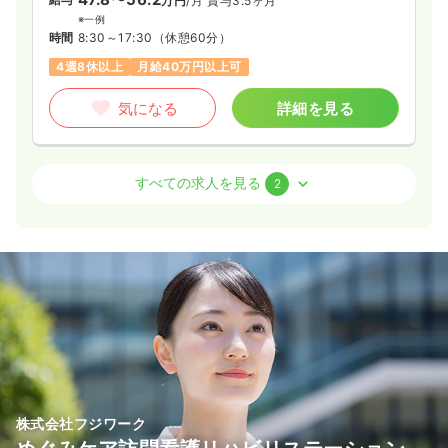
万円
/月
賞与3.5ヶ月
※一例
時間
8:30～17:30
（休憩60分）
4週8休以上
月給40万円以上可
気になる
詳細を見る
訪問看護
訪問看護
正看護師
すべての求人を見る
2
一時募集休止
2交代（常勤）
35.0〜38.4
給与
万円
/月
賞与3.5ヶ月
※一例
時間
8:30～17:30
（休憩60分）
ブランク可
月給38万円以上可
気になる
詳細を見る
株式会社フジワーク