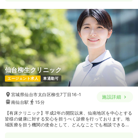
仙台柳生クリニック
エージェント求人
車通勤可
宮城県仙台市太白区柳生7丁目16-1
施設詳細
南仙台駅
15分
【有床クリニック】平成2年の開院以来、仙南地区を中心とする
皆様の健康に対する安心を担うべく診療を行っております。地
域医療を担う機関の使命として、どんなことでも相談できるこ
と、その中に隠れた疾患を見逃さないこと、検査や必要と判断
した時の専門病院への紹介を迅速に行うこと、そして何より、