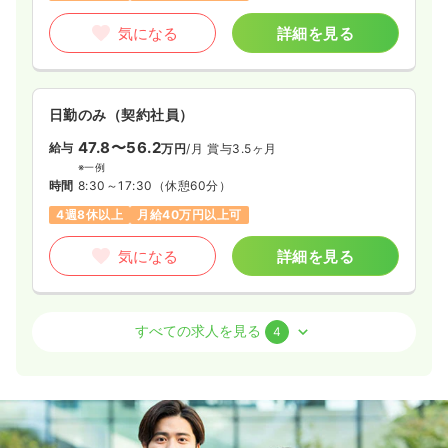
気になる
詳細を見る
日勤のみ（契約社員）
47.8〜56.2
給与
万円
/月
賞与3.5ヶ月
※一例
時間
8:30～17:30
（休憩60分）
4週8休以上
月給40万円以上可
気になる
詳細を見る
訪問看護
訪問看護
正看護師
すべての求人を見る
4
一時募集休止
2交代（常勤）
35.0〜38.4
給与
万円
/月
賞与3.5ヶ月
※一例
時間
8:30～17:30
（休憩60分）