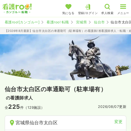
気になる
登録/ログイン
求人検索
メニュー
看護roo![カンゴルー]
看護roo! 転職
宮城県
仙台市
仙台市太白
【2026年8月最新】仙台市太白区の車通勤可（駐車場有）の看護師/准看護師求人・転職・
仙台市太白区の車通勤可（駐車場有）
の看護師求人
225
2026/08/07
更新
全
件（129施設）
変更
宮城県仙台市太白区