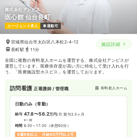
株式会社アンビス
医心館 仙台長町
一時募集休止
日勤のみ（パート）
エージェント求人
車通勤可
1,250〜1,600
給与
時給
円
時間
9:00～18:00
（休憩90分）
宮城県仙台市太白区八本松2-4-12
施設詳細
日祝休み
担当業務未経験可
扶養内可
新卒可
長町駅
11分
時給1,600円以上可
全国に複数の有料老人ホームを運営する、株式会社アンビスが
気になる
詳細を見る
運営しています。医療依存度が高い方に特化して受け入れを行
う、「医療施設型ホスピス」を運営しております。
訪問看護
有料老人ホーム
正看護師 / 管理職
日勤のみ（常勤）
47.8〜56.2
給与
万円
/月
賞与3.5ヶ月
※一例
時間
8:30～17:30
（休憩60分）
4週8休以上
月給40万円以上可