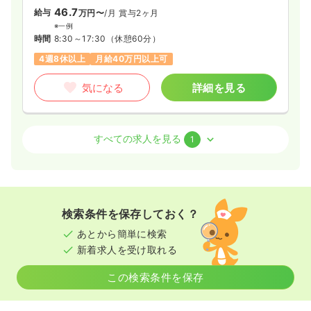
46.7
※一例
給与
万円〜
/月
賞与2ヶ月
時間
8:30～17:30
（休憩60分）
※一例
時間
8:30～17:30
（休憩60分）
担当業務未経験可
月給40万円以上可
4週8休以上
月給40万円以上可
気になる
詳細を見る
気になる
詳細を見る
一時募集休止
日勤のみ（契約社員）
訪問看護
グループホーム
正・准看護師
すべての求人を見る
1
37.8〜46.3
給与
万円
/月
賞与3.5ヶ月
※一例
一時募集休止
2交代（常勤）
時間
8:30～17:30
（休憩60分）
37.9
給与
万円〜
/月
賞与2ヶ月
担当業務未経験可
月給40万円以上可
※一例
検索条件を保存しておく？
時間
8:30～17:30
（休憩60分）
気になる
詳細を見る
あとから簡単に検索
4週8休以上
月給37万円以上可
新着求人を受け取れる
気になる
詳細を見る
この検索条件を保存