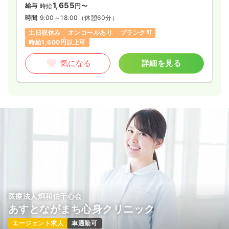
1,655
給与
時給
円〜
時間
9:00～18:00
（休憩60分）
土日祝休み
オンコールあり
ブランク可
時給1,600円以上可
気になる
詳細を見る
医療法人烱和伯千心会
あすとながまち心身クリニック
エージェント求人
車通勤可