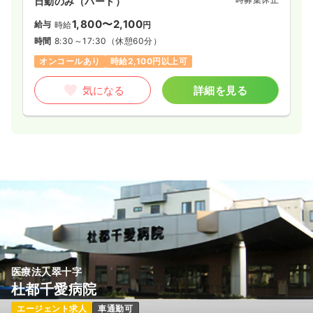
日勤のみ（パート）
1,800〜2,100
給与
時給
円
時間
8:30～17:30
（休憩60分）
オンコールあり
時給2,100円以上可
気になる
詳細を見る
医療法人翠十字
杜都千愛病院
エージェント求人
車通勤可