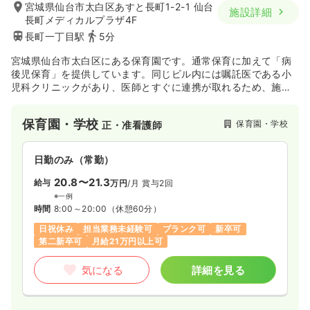
宮城県仙台市太白区あすと長町1-2-1 仙台
施設詳細
長町メディカルプラザ4F
長町一丁目駅
5分
宮城県仙台市太白区にある保育園です。通常保育に加えて「病
後児保育」を提供しています。同じビル内には嘱託医である小
児科クリニックがあり、医師とすぐに連携が取れるため、施設
看護が初めての方でも非常に心強い環境です。子どもたちが少
しずつ元気になっていく過程にじっくりと寄り添えます。
保育園・学校
保育園・学校
正・准看護師
日勤のみ（常勤）
20.8〜21.3
給与
万円
/月
賞与2回
※一例
時間
8:00～20:00
（休憩60分）
日祝休み
担当業務未経験可
ブランク可
新卒可
第二新卒可
月給21万円以上可
気になる
詳細を見る