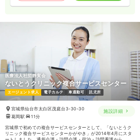
医療法人社団静実会
ないとうクリニック複合サービスセンター
エージェント求人
電子カルテ
車通勤可
託児所
宮城県仙台市太白区茂庭台3-30-30
施設詳細
葛岡駅
11分
宮城県で初めての複合サービスセンターとして、「ないとうク
リニック複合サービスセンターかがやき」が2014年4月にスタ
ートしました。通所介護・訪問介護・宿泊・訪問看護から、地