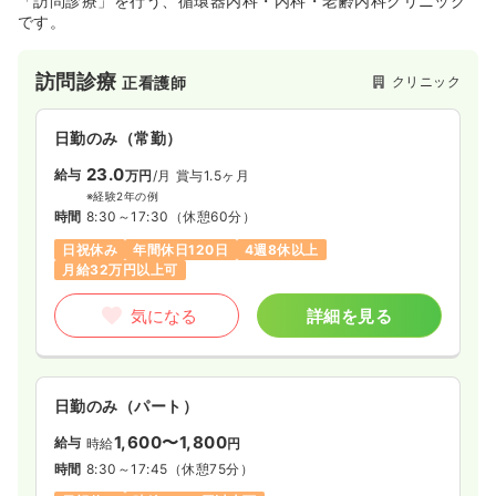
「訪問診療」を行う、循環器内科・内科・老齢内科クリニック
です。
訪問診療
クリニック
正看護師
日勤のみ（常勤）
23.0
給与
万円
/月
賞与1.5ヶ月
※経験2年の例
時間
8:30～17:30
（休憩60分）
日祝休み
年間休日120日
4週8休以上
月給32万円以上可
気になる
詳細を見る
日勤のみ（パート）
1,600〜1,800
給与
時給
円
時間
8:30～17:45
（休憩75分）