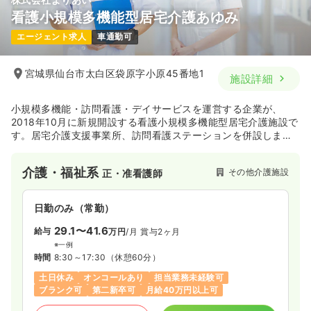
看護小規模多機能型居宅介護あゆみ
エージェント求人
車通勤可
宮城県仙台市太白区袋原字小原45番地1
施設詳細
小規模多機能・訪問看護・デイサービスを運営する企業が、
2018年10月に新規開設する看護小規模多機能型居宅介護施設で
す。居宅介護支援事業所、訪問看護ステーションを併設しま
す。
介護・福祉系
その他介護施設
正・准看護師
日勤のみ（常勤）
29.1〜41.6
給与
万円
/月
賞与2ヶ月
※一例
時間
8:30～17:30
（休憩60分）
土日休み
オンコールあり
担当業務未経験可
ブランク可
第二新卒可
月給40万円以上可