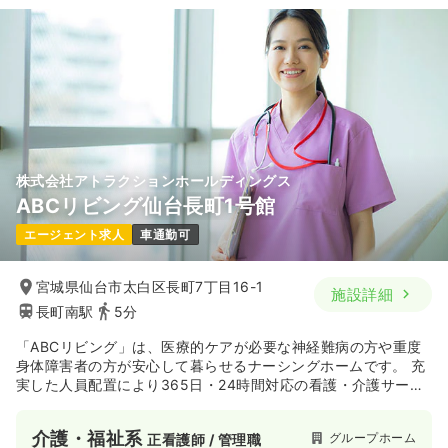
株式会社アトラクションホールディングス
ABCリビング仙台長町1号館
エージェント求人
車通勤可
宮城県仙台市太白区長町7丁目16-1
施設詳細
長町南駅
5分
「ABCリビング」は、医療的ケアが必要な神経難病の方や重度
身体障害者の方が安心して暮らせるナーシングホームです。 充
実した人員配置により365日・24時間対応の看護・介護サービ
スを提供しています。 主治医と連携した医療対応やMEと連携
した人工呼吸器管理等によって、医療依存度の高い方でも安心
介護・福祉系
グループホーム
正看護師 / 管理職
してご入居できる施設です。