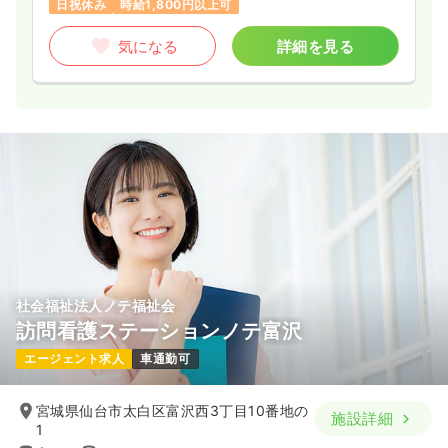
日祝休み
時給1,800円以上可
気になる
詳細を見る
社会福祉法人ノテ福祉会
訪問看護ステーションノテ富沢
エージェント求人
車通勤可
宮城県仙台市太白区富沢西3丁目10番地の
施設詳細
1