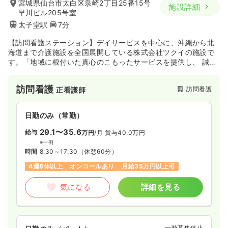
宮城県仙台市太白区泉崎2丁目25番15号
施設詳細
早川ビル205号室
太子堂駅
7分
【訪問看護ステーション】デイサービスを中心に、沖縄から北
海道まで介護施設を全国展開している株式会社ツクイの施設で
す。「地域に根付いた真心のこもったサービスを提供し、 誠意
ある行動で責任をもってお客様と社会に貢献する」の経営理念
のもと、全国に事業所を展開しています。
訪問看護
訪問看護
正看護師
日勤のみ（常勤）
29.1〜35.6
給与
万円
/月
賞与40.0万円
※一例
時間
8:30～17:30
（休憩60分）
4週8休以上
オンコールあり
月給35万円以上可
気になる
詳細を見る
一時募集休止