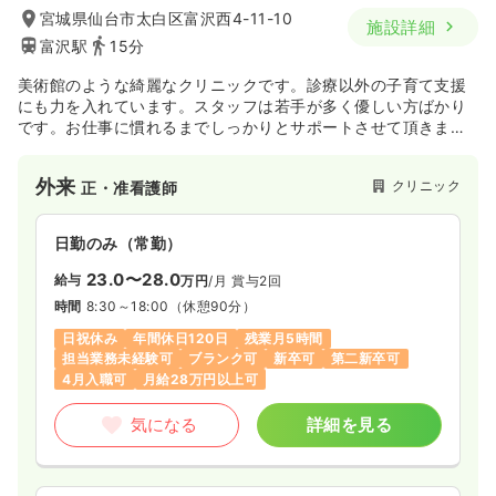
宮城県仙台市太白区富沢西4-11-10
施設詳細
富沢駅
15分
美術館のような綺麗なクリニックです。診療以外の子育て支援
にも力を入れています。スタッフは若手が多く優しい方ばかり
です。お仕事に慣れるまでしっかりとサポートさせて頂きま
す。子どもが好きな方の応募をお待ちしております。
外来
クリニック
正・准看護師
日勤のみ（常勤）
23.0〜28.0
給与
万円
/月
賞与2回
時間
8:30～18:00
（休憩90分）
日祝休み
年間休日120日
残業月5時間
担当業務未経験可
ブランク可
新卒可
第二新卒可
4月入職可
月給28万円以上可
気になる
詳細を見る