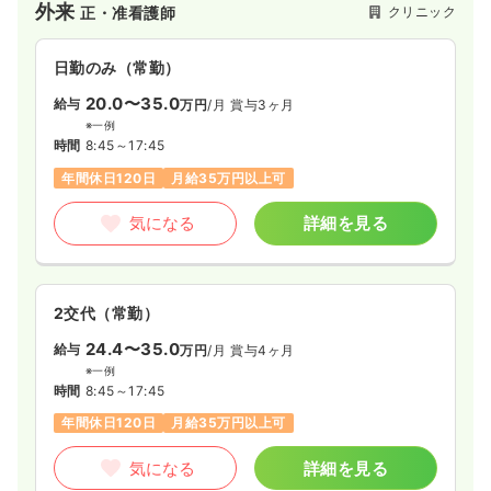
外来
クリニック
正・准看護師
医療に携わる者としての良心を大切にすることをモットーに運
営を行っているクリニックです。
日勤のみ（常勤）
20.0〜35.0
給与
万円
/月
賞与3ヶ月
※一例
時間
8:45～17:45
年間休日120日
月給35万円以上可
気になる
詳細を見る
2交代（常勤）
24.4〜35.0
給与
万円
/月
賞与4ヶ月
※一例
時間
8:45～17:45
年間休日120日
月給35万円以上可
気になる
詳細を見る