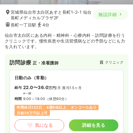
宮城県仙台市太白区あすと長町1-2-1 仙台
施設詳細
長町メディカルプラザ2F
長町一丁目駅
4分
仙台市太白区にある内科・精神科・心療内科・訪問診療を行う
クリニックです。慢性疾患や生活習慣病などの予防などにも力
を入れています。
訪問診療
クリニック
正・准看護師
日勤のみ（常勤）
22.0〜36.0
給与
万円
/月
賞与1.5ヶ月
※一例
時間
9:00～18:00
（休憩60分）
年間休日122日
4週8休以上
オンコールあり
月給36万円以上可
気になる
詳細を見る