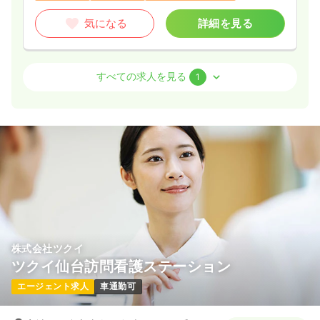
気になる
詳細を見る
訪問看護
訪問看護
正・准看護師
すべての求人を見る
1
日勤のみ（常勤）
給与
お問い合わせください
時間
7:30～16:30
（休憩60分）
日曜休み
担当業務未経験可
ブランク可
気になる
詳細を見る
株式会社ツクイ
ツクイ仙台訪問看護ステーション
エージェント求人
車通勤可