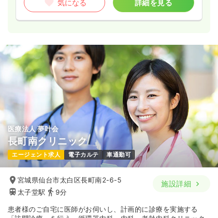
気になる
詳細を見る
医療法人 夢叶会
長町南クリニック
エージェント求人
電子カルテ
車通勤可
宮城県仙台市太白区長町南2-6-5
施設詳細
太子堂駅
9分
患者様のご自宅に医師がお伺いし、計画的に診療を実施する