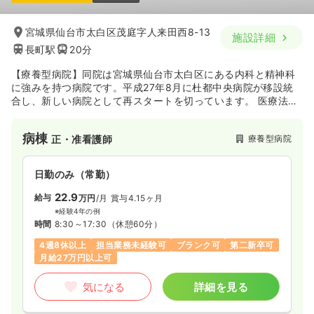
宮城県仙台市太白区茂庭字人来田西8-13
施設詳細
長町駅
20分
【療養型病院】同院は宮城県仙台市太白区にある内科と精神科
に強みを持つ病院です。平成27年8月に杜都中央病院が移設統
合し、新しい病院として再スタートを切っています。 医療法人
翠十字としては、同院の他に介護老人保健施設・デイケアなど
も提供しています。
病棟
療養型病院
正・准看護師
日勤のみ（常勤）
22.9
給与
万円
/月
賞与4.15ヶ月
※経験4年の例
時間
8:30～17:30
（休憩60分）
4週8休以上
担当業務未経験可
ブランク可
第二新卒可
月給27万円以上可
気になる
詳細を見る