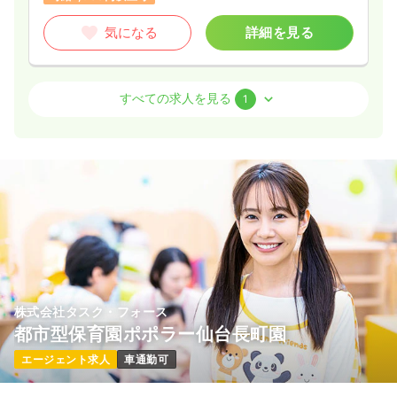
気になる
詳細を見る
介護・福祉系
有料老人ホーム
正看護師
すべての求人を見る
1
日勤のみ（常勤）
29.3
給与
万円
/月
賞与1回
※経験6年の例
時間
8:30～17:30
（休憩60分）
4週8休以上
オンコールあり
月給32万円以上可
気になる
詳細を見る
株式会社タスク・フォース
都市型保育園ポポラー仙台長町園
エージェント求人
車通勤可