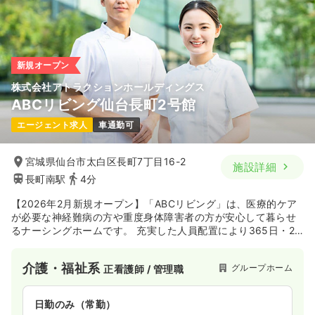
ブランク可
月給38万円以上可
気になる
詳細を見る
新規オープン
株式会社アトラクションホールディングス
ABCリビング仙台長町2号館
一時募集休止
日勤のみ（契約社員）
エージェント求人
車通勤可
30.0〜33.4
給与
万円
/月
賞与1.75ヶ月
※一例
時間
8:30～17:30
（休憩60分）
宮城県仙台市太白区長町7丁目16-2
施設詳細
月給33万円以上可
長町南駅
4分
【2026年2月新規オープン】「ABCリビング」は、医療的ケア
気になる
詳細を見る
が必要な神経難病の方や重度身体障害者の方が安心して暮らせ
るナーシングホームです。 充実した人員配置により365日・24
時間対応の看護・介護サービスを提供しています。 主治医と連
その他
有料老人ホーム
正看護師
携した医療対応やMEと連携した人工呼吸器管理等によって、医
介護・福祉系
グループホーム
正看護師 / 管理職
療依存度の高い方でも安心してご入居できる施設です。
一時募集休止
日勤のみ（常勤）
日勤のみ（常勤）
37.8〜46.3
給与
万円
/月
賞与3.5ヶ月