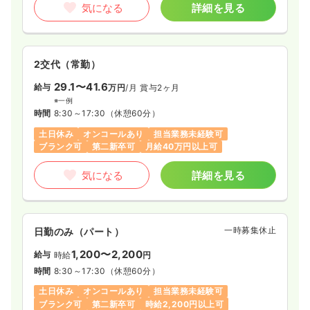
気になる
詳細を見る
2交代（常勤）
29.1〜41.6
給与
万円
/月
賞与2ヶ月
※一例
時間
8:30～17:30
（休憩60分）
土日休み
オンコールあり
担当業務未経験可
ブランク可
第二新卒可
月給40万円以上可
気になる
詳細を見る
一時募集休止
日勤のみ（パート）
1,200〜2,200
給与
時給
円
時間
8:30～17:30
（休憩60分）
土日休み
オンコールあり
担当業務未経験可
ブランク可
第二新卒可
時給2,200円以上可