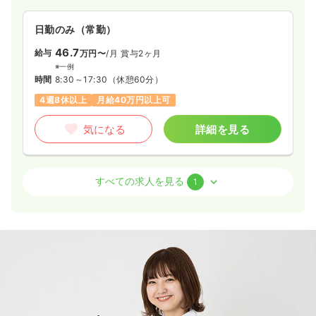
日勤のみ（常勤）
46.7
給与
万円〜
/月
賞与2ヶ月
※一例
時間
8:30～17:30
（休憩60分）
4週8休以上
月給40万円以上可
気になる
詳細を見る
訪問看護
グループホーム
正・准看護師
すべての求人を見る
1
一時募集休止
2交代（常勤）
37.9
給与
万円〜
/月
賞与2ヶ月
※一例
時間
8:30～17:30
（休憩60分）
4週8休以上
月給37万円以上可
気になる
詳細を見る