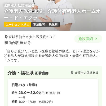
医療法人社団湖聖会
介護老人保健施設・介護付有料老人ホームオ
ー・ド・エクラ
エージェント求人
車通勤可
託児所
宮城県仙台市太白区茂庭2-3-3
施設詳細
仙台駅
18分
「自らが受けたいと思う医療と福祉の創造」という理念をかか
げる法人が新規開設する介護老人保健施設・介護付有料老人ホ
ームです。
介護・福祉系
介護老人保健施設
正看護師
日勤のみ（常勤）
26.0〜32.0
給与
万円
/月
賞与1回
※一例
時間
8:30～17:30
（休憩60分）