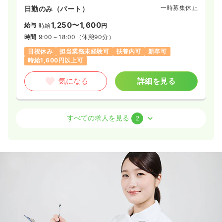
一時募集休止
日勤のみ（パート）
1,250〜1,600
給与
時給
円
時間
9:00～18:00
（休憩90分）
日祝休み
担当業務未経験可
扶養内可
新卒可
時給1,600円以上可
気になる
詳細を見る
外来
クリニック
助産師
すべての求人を見る
2
日勤のみ（常勤）
23.0〜28.0
給与
万円
/月
時間
8:30～18:00
（休憩90分）
日祝休み
年間休日120日
残業月5時間
担当業務未経験可
月給28万円以上可
気になる
詳細を見る