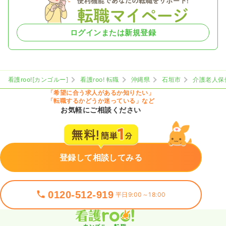
ログインまたは新規登録
看護roo![カンゴルー]
看護roo! 転職
沖縄県
石垣市
介護老人保
「希望に合う求人があるか知りたい」
「転職するかどうか迷っている」など
お気軽にご相談ください
登録して相談してみる
0120-512-919
平日9:00～18:00