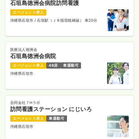
石垣島徳洲会病院訪問看護
エージェント求人
沖縄県石垣市
/ 石垣駅（ＪＲ指宿枕崎線） 車20分
医療法人徳洲会
石垣島徳洲会病院
エージェント求人
49床
車通勤可
沖縄県石垣市
合同会社７Hラボ
訪問看護ステーション にじいろ
エージェント求人
車通勤可
沖縄県石垣市