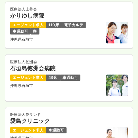
医療法人上善会
かりゆし病院
一時募集休止
日勤のみ（パート）
エージェント求人
110床
電子カルテ
給与
お問い合わせください
車通勤可
寮
時間
8:30～17:30
沖縄県石垣市
気になる
詳細を見る
医療法人徳洲会
石垣島徳洲会病院
エージェント求人
49床
車通勤可
沖縄県石垣市
医療法人愛ランド
愛島クリニック
エージェント求人
車通勤可