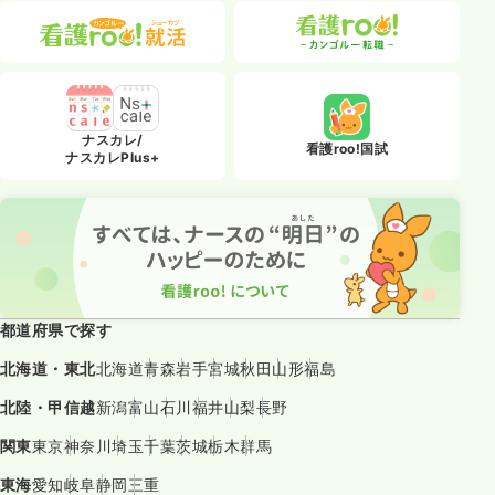
ナスカレ/
看護roo!国試
ナスカレPlus+
都道府県で探す
北海道・東北
北海道
青森
岩手
宮城
秋田
山形
福島
北陸・甲信越
新潟
富山
石川
福井
山梨
長野
関東
東京
神奈川
埼玉
千葉
茨城
栃木
群馬
東海
愛知
岐阜
静岡
三重