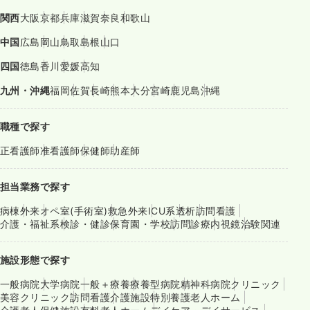
関西
大阪
京都
兵庫
滋賀
奈良
和歌山
中国
広島
岡山
鳥取
島根
山口
四国
徳島
香川
愛媛
高知
九州・沖縄
福岡
佐賀
長崎
熊本
大分
宮崎
鹿児島
沖縄
職種で探す
正看護師
准看護師
保健師
助産師
担当業務で探す
病棟
外来
オペ室(手術室)
救急外来
ICU系
透析
訪問看護
介護・福祉系
検診・健診
保育園・学校
訪問診療
内視鏡
治験関連
施設形態で探す
一般病院
大学病院
一般＋療養
療養型病院
精神科病院
クリニック
美容クリニック
訪問看護
介護施設
特別養護老人ホーム