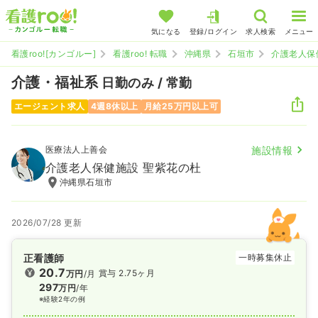
気になる
登録/ログイン
求人検索
メニュー
看護roo![カンゴルー]
看護roo! 転職
沖縄県
石垣市
介護老人保
介護・福祉系
日勤のみ / 常勤
エージェント求人
4週8休以上
月給25万円以上可
医療法人上善会
施設情報
介護老人保健施設 聖紫花の杜
沖縄県石垣市
2026/07/28 更新
正看護師
一時募集休止
20.7
賞与 2.75ヶ月
万円
/月
297
万円
/年
※経験2年の例