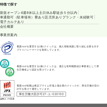
特徴で探す
新規オープン
4週8休以上
土日休み
駅徒歩５分以内
車通勤可（駐車場有）
寮あり
託児所あり
ブランク・未経験可
電子カルテあり
会社概要
事業所案内
看護roo!を運営する(株)クイックは、個人情報保護に取り組む企業を示す
プライバシーマークを取得しています。
看護roo!を運営する(株)クイックは、適正な有料職業紹介事業者として厚
生労働省より認定を受けています。
看護roo!転職は東証プライム市場上場企業のクイックが、厚生労働大臣の
許可を受けて運営しています。
厚生労働大臣許可27-ユ-020100