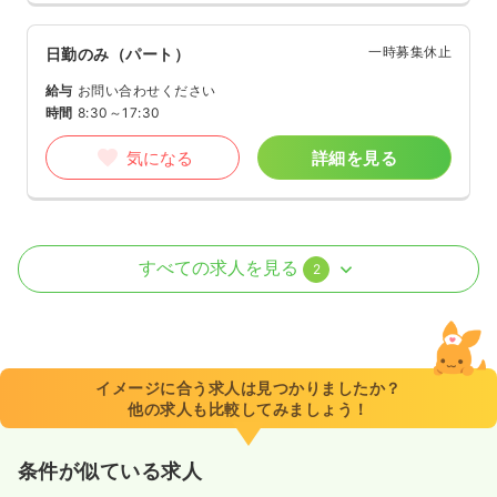
一時募集休止
日勤のみ（パート）
給与
お問い合わせください
時間
8:30～17:30
気になる
詳細を見る
介護・福祉系
デイケア・デイサービス
正・准看護師
すべての求人を見る
2
一時募集休止
日勤のみ（常勤）
20.3〜25.9
給与
万円
/月
賞与2.75ヶ月
※一例
イメージに合う求人は見つかりましたか？
時間
8:30～17:30
他の求人も比較してみましょう！
4週8休以上
月給25万円以上可
条件が似ている求人
気になる
詳細を見る