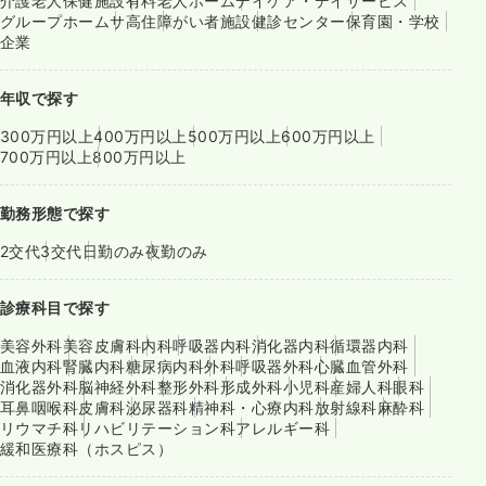
介護老人保健施設
有料老人ホーム
デイケア・デイサービス
グループホーム
サ高住
障がい者施設
健診センター
保育園・学校
企業
年収で探す
300万円以上
400万円以上
500万円以上
600万円以上
700万円以上
800万円以上
勤務形態で探す
2交代
3交代
日勤のみ
夜勤のみ
診療科目で探す
美容外科
美容皮膚科
内科
呼吸器内科
消化器内科
循環器内科
血液内科
腎臓内科
糖尿病内科
外科
呼吸器外科
心臓血管外科
消化器外科
脳神経外科
整形外科
形成外科
小児科
産婦人科
眼科
耳鼻咽喉科
皮膚科
泌尿器科
精神科・心療内科
放射線科
麻酔科
リウマチ科
リハビリテーション科
アレルギー科
緩和医療科（ホスピス）