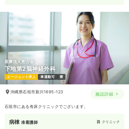
一時募集休止
日勤のみ（契約社員）
給与
お問い合わせください
時間
8:00～16:30
4週8休以上
ブランク可
第二新卒可
気になる
詳細を見る
医療法人恵山会
下地第2脳神経外科
エージェント求人
車通勤可
寮
沖縄県石垣市新川1695-123
施設詳細
石垣市にある有床クリニックでございます。
病棟
クリニック
准看護師