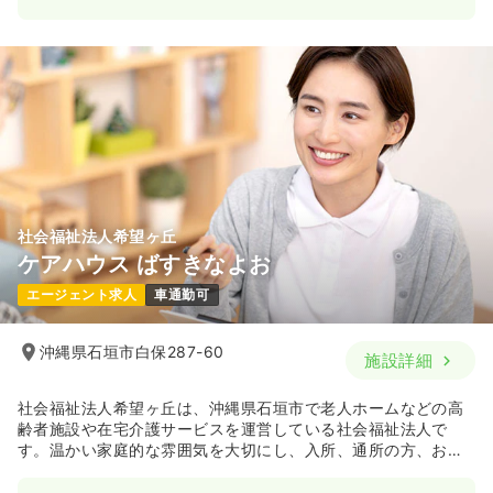
社会福祉法人希望ヶ丘
ケアハウス ばすきなよお
エージェント求人
車通勤可
沖縄県石垣市白保287-60
施設詳細
社会福祉法人希望ヶ丘は、沖縄県石垣市で老人ホームなどの高
齢者施設や在宅介護サービスを運営している社会福祉法人で
す。温かい家庭的な雰囲気を大切にし、入所、通所の方、お客
様そして地域の方々から必要とされる施設になれるよう石垣市
との連携を図り地域福祉の増進に貢献しています。