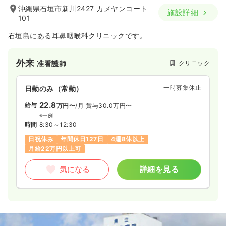
沖縄県石垣市新川2427 カメヤンコート
施設詳細
101
石垣島にある耳鼻咽喉科クリニックです。
外来
クリニック
准看護師
一時募集休止
日勤のみ（常勤）
22.8
給与
万円〜
/月
賞与30.0万円〜
※一例
時間
8:30～12:30
日祝休み
年間休日127日
4週8休以上
月給22万円以上可
気になる
詳細を見る