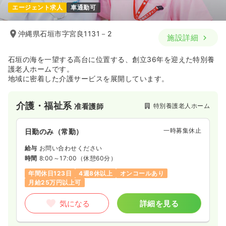
エージェント求人
車通勤可
沖縄県石垣市字宮良1131－2
施設詳細
石垣の海を一望する高台に位置する、創立36年を迎えた特別養
護老人ホームです。
地域に密着した介護サービスを展開しています。
介護・福祉系
特別養護老人ホーム
准看護師
一時募集休止
日勤のみ（常勤）
給与
お問い合わせください
時間
8:00～17:00
（休憩60分）
年間休日123日
4週8休以上
オンコールあり
月給25万円以上可
気になる
詳細を見る