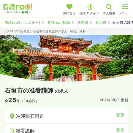
気になる
登録/ログイン
求人検索
メニュー
看護roo![カンゴルー]
看護roo! 転職
沖縄県
石垣市
石垣市の准
【2026年8月最新】石垣市の准看護師の求人・転職・給料
石垣市の准看護師
の求人
25
2026/08/01
更新
全
件（14施設）
変更
沖縄県石垣市
変更
准看護師