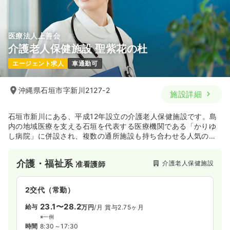
気になる
詳細を見る
医療法人上善会
介護老人保健施設 聖紫花の杜
一時募集休止
日勤のみ（パート）
エージェント求人
車通勤可
給与
お問い合わせください
時間
8:30～17:30
沖縄県石垣市字新川2127-2
日祝休み
時給1,300円以上可
施設詳細
気になる
詳細を見る
石垣市新川にある、平成12年設立の介護老人保健施設です。島
内の地域医療を支える石垣を代表する医療機関である「かりゆ
し病院」に併設され、複数の通所施設も持ち合わせる人気の老
健です。
介護・福祉系
介護老人保健施設
准看護師
2交代（常勤）
23.1〜28.2
給与
万円
/月
賞与2.75ヶ月
※一例
時間
8:30～17:30