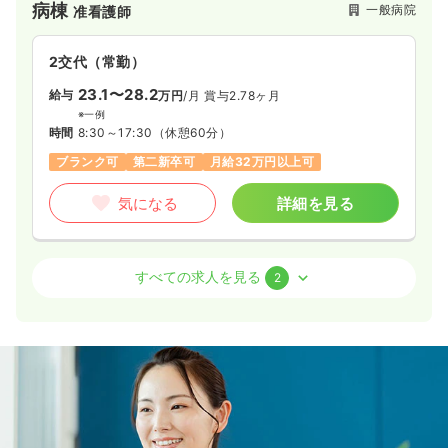
病棟
一般病院
准看護師
2交代（常勤）
23.1〜28.2
給与
万円
/月
賞与2.78ヶ月
※一例
時間
8:30～17:30
（休憩60分）
ブランク可
第二新卒可
月給32万円以上可
気になる
詳細を見る
外来
一般病院
准看護師
すべての求人を見る
2
一時募集休止
日勤のみ（常勤）
18.1〜23.2
給与
万円
/月
賞与2.78ヶ月
※一例
時間
8:30～17:30
日祝休み
4週8休以上
月給26万円以上可