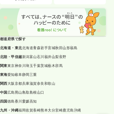
都道府県で探す
北海道・東北
北海道
青森
岩手
宮城
秋田
山形
福島
北陸・甲信越
新潟
富山
石川
福井
山梨
長野
関東
東京
神奈川
埼玉
千葉
茨城
栃木
群馬
東海
愛知
岐阜
静岡
三重
関西
大阪
京都
兵庫
滋賀
奈良
和歌山
中国
広島
岡山
鳥取
島根
山口
四国
徳島
香川
愛媛
高知
九州・沖縄
福岡
佐賀
長崎
熊本
大分
宮崎
鹿児島
沖縄