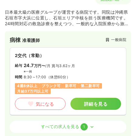
日本最大級の医療グループが運営する病院です。同院は沖縄県
石垣市字大浜に位置し、石垣エリア中核を担う医療機関です。
24時間対応の救急診療を整えつつ、一般的な入院医療から旅行
透析なども提供しています。
病棟
一般病院
准看護師
2交代（常勤）
24.7
給与
万円〜
/月
賞与3.62ヶ月
※一例
時間
8:30～17:00
（休憩60分）
4週8休以上
ブランク可
新卒可
第二新卒可
月給37万円以上可
気になる
詳細を見る
外来
一般病院
准看護師
すべての求人を見る
1