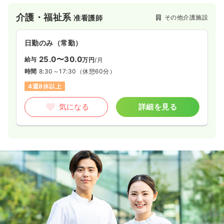
介護・福祉系
その他介護施設
准看護師
日勤のみ（常勤）
25.0〜30.0
給与
万円
/月
時間
8:30～17:30
（休憩60分）
4週8休以上
気になる
詳細を見る