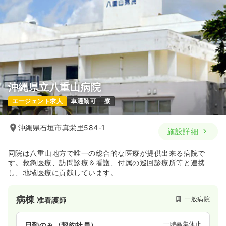
沖縄県立八重山病院
エージェント求人
車通勤可
寮
沖縄県石垣市真栄里584-1
施設詳細
同院は八重山地方で唯一の総合的な医療が提供出来る病院で
す。救急医療、訪問診療＆看護、付属の巡回診療所等と連携
し、地域医療に貢献しています。
病棟
一般病院
准看護師
一時募集休止
日勤のみ（契約社員）