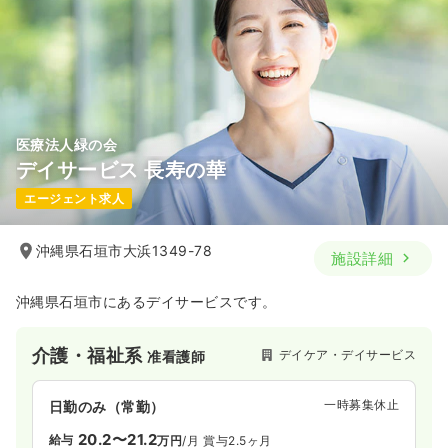
医療法人緑の会
デイサービス 長寿の華
エージェント求人
沖縄県石垣市大浜1349-78
施設詳細
沖縄県石垣市にあるデイサービスです。
介護・福祉系
デイケア・デイサービス
准看護師
一時募集休止
日勤のみ（常勤）
20.2〜21.2
給与
万円
/月
賞与2.5ヶ月