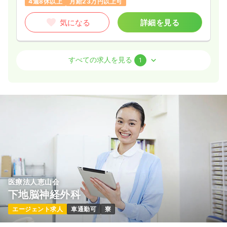
4週8休以上
月給23万円以上可
気になる
詳細を見る
介護・福祉系
デイケア・デイサービス
准看護師
すべての求人を見る
1
一時募集休止
日勤のみ（常勤）
19.2〜20.6
給与
万円
/月
※一例
時間
8:30～17:30
4週8休以上
月給20万円以上可
気になる
詳細を見る
医療法人恵山会
下地脳神経外科
エージェント求人
車通勤可
寮