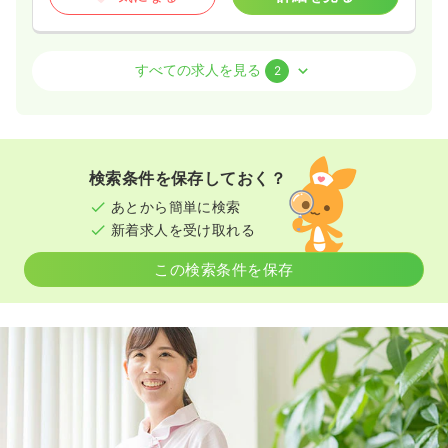
介護・福祉系
デイケア・デイサービス
准看護師
すべての求人を見る
2
一時募集休止
日勤のみ（常勤）
17.1〜22.2
給与
万円
/月
賞与2.75ヶ月
※一例
検索条件を保存しておく？
時間
8:30～17:30
あとから簡単に検索
4週8休以上
月給25万円以上可
新着求人を受け取れる
気になる
詳細を見る
この検索条件を保存
一時募集休止
日勤のみ（パート）
給与
お問い合わせください
時間
8:30～17:30
気になる
詳細を見る