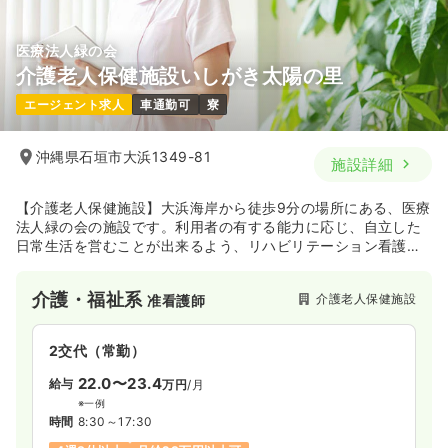
医療法人緑の会
介護老人保健施設いしがき太陽の里
エージェント求人
車通勤可
寮
沖縄県石垣市大浜1349-81
施設詳細
【介護老人保健施設】大浜海岸から徒歩9分の場所にある、医療
法人緑の会の施設です。利用者の有する能力に応じ、自立した
日常生活を営むことが出来るよう、リハビリテーション看護、
介護その他日常的に必要とされる医療並びに日常生活上の世話
を行っています。
介護・福祉系
介護老人保健施設
准看護師
2交代（常勤）
22.0〜23.4
給与
万円
/月
※一例
時間
8:30～17:30