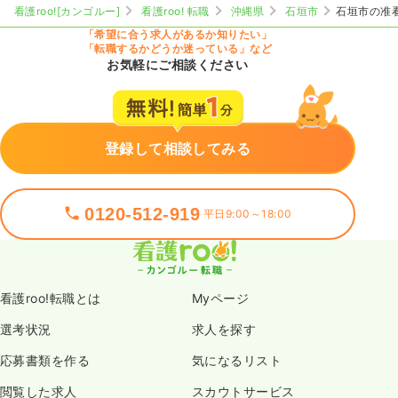
看護roo![カンゴルー]
看護roo! 転職
沖縄県
石垣市
石垣市の准
「希望に合う求人があるか知りたい」
「転職するかどうか迷っている」など
お気軽にご相談ください
登録して相談してみる
0120-512-919
平日9:00～18:00
看護roo!転職とは
Myページ
選考状況
求人を探す
応募書類を作る
気になるリスト
閲覧した求人
スカウトサービス