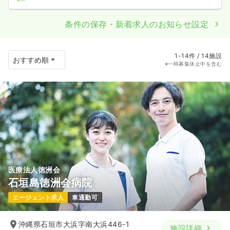
条件の保存・新着求人のお知らせ設定
1-14件 / 14施設
※一時募集休止中を含む
医療法人徳洲会
石垣島徳洲会病院
エージェント求人
車通勤可
沖縄県石垣市大浜字南大浜446-1
施設詳細