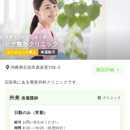
医療法人がんじゅう会
ヒデ整形クリニック
エージェント求人
車通勤可
沖縄県石垣市真栄里108-3
施設詳細
石垣島にある整形外科クリニックです。
外来
クリニック
准看護師
日勤のみ（常勤）
給与
お問い合わせください
時間
8:30～18:00
（休憩90分）