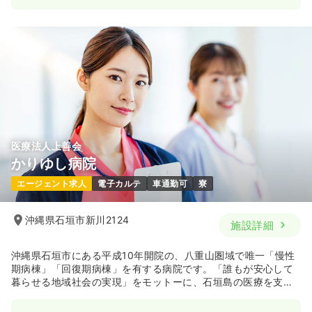
日勤のみ（常勤）
給与
お問い合わせください
時間
8:30～17:30
（休憩60分）
気になる
詳細を見る
医療法人上善会
かりゆし病院
エージェント求人
電子カルテ
車通勤可
寮
沖縄県石垣市新川2124
施設詳細
沖縄県石垣市にある平成10年開院の、八重山圏域で唯一「慢性
期病棟」「回復期病棟」を有する病院です。「誰もが安心して
暮らせる地域社会の実現」をモットーに、石垣島の医療を支え
続けてきました。急性期治療後の早期退院を支援する受け皿と
して、今後益々地域医療への貢献が期待される病院です。