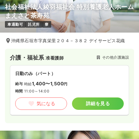
社会福祉法人綾羽福祉会 特別養護老人ホーム
まえさと茶寿苑
車通勤可
託児所
寮
沖縄県石垣市字真栄里２０４－３８２ デイサービス花織
介護・福祉系
その他介護施設
准看護師
日勤のみ（パート）
1,400〜1,500
給与
時給
円
時間
11:00～14:00
気になる
詳細を見る