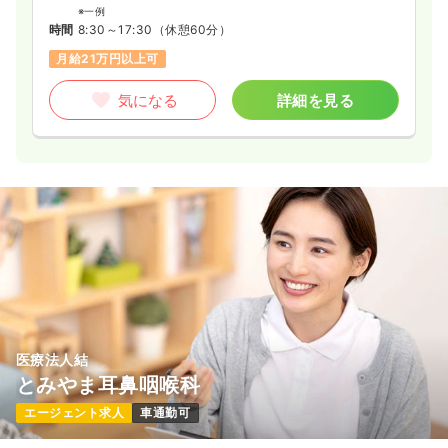
※一例
時間
8:30～17:30
（休憩60分）
月給21万円以上可
気になる
詳細を見る
医療法人結
とみやま耳鼻咽喉科
エージェント求人
車通勤可