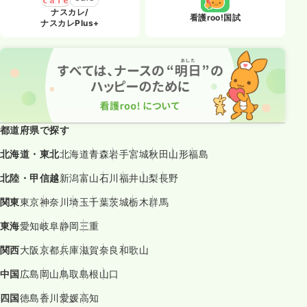
ナスカレ/
看護roo!国試
ナスカレPlus+
都道府県で探す
北海道・東北
北海道
青森
岩手
宮城
秋田
山形
福島
北陸・甲信越
新潟
富山
石川
福井
山梨
長野
関東
東京
神奈川
埼玉
千葉
茨城
栃木
群馬
東海
愛知
岐阜
静岡
三重
関西
大阪
京都
兵庫
滋賀
奈良
和歌山
中国
広島
岡山
鳥取
島根
山口
四国
徳島
香川
愛媛
高知