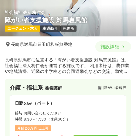
社会福祉法人 梅仁会
障がい者支援施設 対馬恵風館
エージェント求人
車通勤可
託児所
長崎県対馬市豊玉町和板無番地
施設詳細
長崎県対馬市に位置する「障がい者支援施設 対馬恵風館」は、
社会福祉法人梅仁会が運営する施設です。 利用者様は、農作業
や地域清掃、近隣の小学校との合同運動会などの交流、動物の
世話といった様々な作業や訓練に意欲的に取り組み、家庭復
帰・社会復帰を目指しています。
介護・福祉系
障がい者施設
准看護師
日勤のみ（パート）
給与
お問い合わせください
時間
8:30～17:30
（休憩60分）
月給26万円以上可