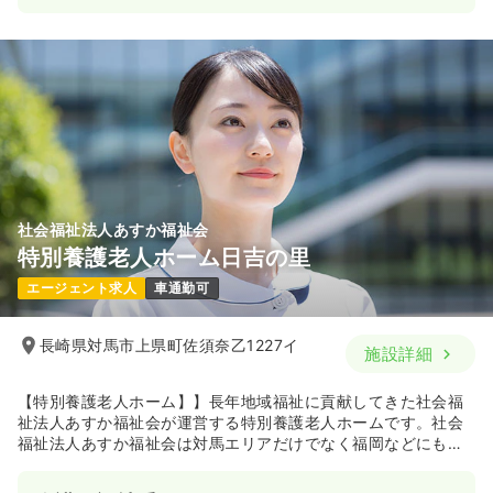
社会福祉法人あすか福祉会
特別養護老人ホーム日吉の里
エージェント求人
車通勤可
長崎県対馬市上県町佐須奈乙1227イ
施設詳細
【特別養護老人ホーム】】長年地域福祉に貢献してきた社会福
祉法人あすか福祉会が運営する特別養護老人ホームです。社会
福祉法人あすか福祉会は対馬エリアだけでなく福岡などにも多
くの介護・福祉施設を展開しています。対馬の豊かな自然に囲
まれたこの施設は、入居者ひとりひとりの理想に答えられるよ