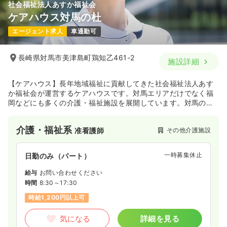
社会福祉法人あすか福祉会
ケアハウス対馬の杜
エージェント求人
車通勤可
長崎県対馬市美津島町鶏知乙461-2
施設詳細
【ケアハウス】長年地域福祉に貢献してきた社会福祉法人あす
か福祉会が運営するケアハウスです。対馬エリアだけでなく福
岡などにも多くの介護・福祉施設を展開しています。対馬の豊
かな自然に囲まれたこの施設は、入居者の方が老後を安心して
過ごして頂けるような温かな空間を目指しサービスを提供して
介護・福祉系
その他介護施設
准看護師
います。
一時募集休止
日勤のみ（パート）
給与
お問い合わせください
時間
8:30～17:30
時給1,200円以上可
気になる
詳細を見る