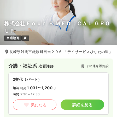
株式会社Ｆｏｕｒ Ｈ ＭＥＤＩＣＡＬ ＧＲＯ
ＵＰ
車通勤可
寮
長崎県対馬市厳原町日吉２９６ 「デイサービスひなたの里」
介護・福祉系
その他介護施設
准看護師
2交代（パート）
1,031〜1,200
給与
時給
円
時間
9:30～12:30
気になる
詳細を見る