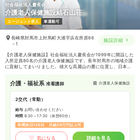
社会福祉法人慶長会
介護老人保健施設結石山荘
エージェント求人
車通勤可
長崎県対馬市上対馬町大浦字浜在所原66
施設詳細
－1
【介護老人保健施設】社会福祉法人慶長会が1999年に開設した
入所定員80名の介護老人保健施設です。長年対馬市の地域介護
に貢献してまいりました。雄大な高麗山の麓に位置し、日本海
を望むことができるこの施設は豊かな自然に囲まれていること
が特徴です。近隣には上対馬高校や岩楯神社があります。
介護・福祉系
介護老人保健施設
准看護師
2交代（常勤）
給与
お問い合わせください
時間
8:30～17:30
（休憩60分）
年間休日120日
月給29万円以上可
気になる
詳細を見る