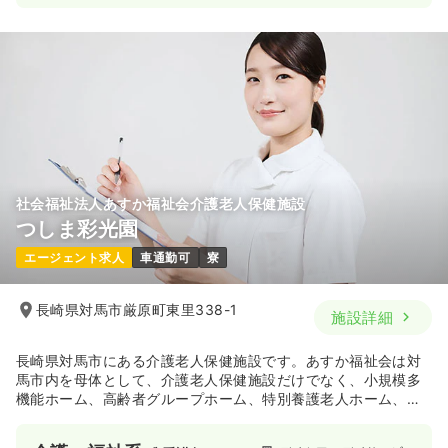
社会福祉法人あすか福祉会介護老人保健施設
つしま彩光園
エージェント求人
車通勤可
寮
長崎県対馬市厳原町東里338-1
施設詳細
長崎県対馬市にある介護老人保健施設です。あすか福祉会は対
馬市内を母体として、介護老人保健施設だけでなく、小規模多
機能ホーム、高齢者グループホーム、特別養護老人ホーム、総
合福祉センターと幅広い福祉事業において地域貢献されている
法人になります。現在は、対馬市以外にも、福岡市、関東圏域