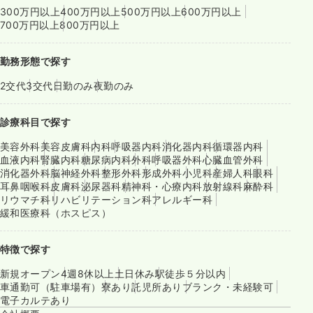
300万円以上
400万円以上
500万円以上
600万円以上
700万円以上
800万円以上
勤務形態で探す
2交代
3交代
日勤のみ
夜勤のみ
診療科目で探す
美容外科
美容皮膚科
内科
呼吸器内科
消化器内科
循環器内科
血液内科
腎臓内科
糖尿病内科
外科
呼吸器外科
心臓血管外科
消化器外科
脳神経外科
整形外科
形成外科
小児科
産婦人科
眼科
耳鼻咽喉科
皮膚科
泌尿器科
精神科・心療内科
放射線科
麻酔科
リウマチ科
リハビリテーション科
アレルギー科
緩和医療科（ホスピス）
特徴で探す
新規オープン
4週8休以上
土日休み
駅徒歩５分以内
車通勤可（駐車場有）
寮あり
託児所あり
ブランク・未経験可
電子カルテあり