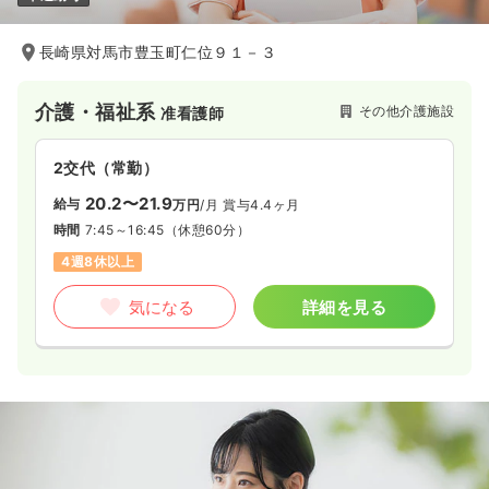
長崎県対馬市豊玉町仁位９１－３
介護・福祉系
その他介護施設
准看護師
2交代（常勤）
20.2〜21.9
給与
万円
/月
賞与4.4ヶ月
時間
7:45～16:45
（休憩60分）
4週8休以上
気になる
詳細を見る