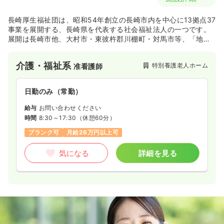
長崎厚生福祉団は、昭和54年創立の長崎市内を中心に13拠点37
事業を展開する、長崎県を代表する社会福祉法人の一つです。
展開は長崎市他、大村市・東彼杵郡川棚町・対馬市等、「地域
に密着したサービス」を提供。500名を超える職員一人ひとり
が、ご利用者の日常を支えています。今後も地域の福祉・介護
介護・福祉系
特別養護老人ホーム
准看護師
サービスを担う中心的存在として期待される法人です。
日勤のみ（常勤）
給与
お問い合わせください
時間
8:30～17:30
（休憩60分）
ブランク可
月給26万円以上可
気になる
詳細を見る