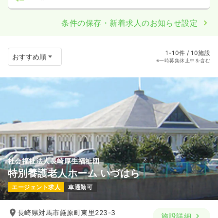
条件の保存・新着求人のお知らせ設定
1-10件 / 10施設
※一時募集休止中を含む
社会福祉法人長崎厚生福祉団
特別養護老人ホーム いづはら
エージェント求人
車通勤可
長崎県対馬市厳原町東里223-3
施設詳細