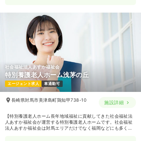
社会福祉法人あすか福祉会
特別養護老人ホーム浅茅の丘
エージェント求人
車通勤可
長崎県対馬市美津島町鶏知甲738-10
施設詳細
【特別養護老人ホーム長年地域福祉に貢献してきた社会福祉法
人あすか福祉会が運営する特別養護老人ホームです。社会福祉
法人あすか福祉会は対馬エリアだけでなく福岡などにも多くの
介護・福祉施設を展開しています。対馬の豊かな自然に囲まれ
たこの施設は、入居者の方が老後を安心して過ごして頂けるよ