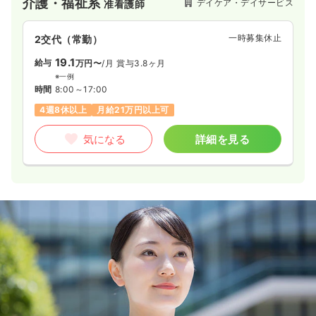
介護・福祉系
デイケア・デイサービス
准看護師
においても福祉施設を展開しております。
一時募集休止
2交代（常勤）
19.1
給与
万円〜
/月
賞与3.8ヶ月
※一例
時間
8:00～17:00
4週8休以上
月給21万円以上可
気になる
詳細を見る