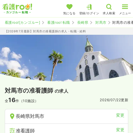
気になる
登録/ログイン
求人検索
メニュー
看護roo![カンゴルー]
看護roo! 転職
長崎県
対馬市
対馬市の准
【2026年7月最新】対馬市の准看護師の求人・転職・給料
対馬市の准看護師
の求人
16
2026/07/22
更新
全
件（10施設）
変更
長崎県対馬市
変更
准看護師