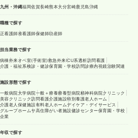
九州・沖縄
福岡
佐賀
長崎
熊本
大分
宮崎
鹿児島
沖縄
職種で探す
正看護師
准看護師
保健師
助産師
担当業務で探す
病棟
外来
オペ室(手術室)
救急外来
ICU系
透析
訪問看護
介護・福祉系
検診・健診
保育園・学校
訪問診療
内視鏡
治験関連
施設形態で探す
一般病院
大学病院
一般＋療養
療養型病院
精神科病院
クリニック
美容クリニック
訪問看護
介護施設
特別養護老人ホーム
介護老人保健施設
有料老人ホーム
デイケア・デイサービス
グループホーム
サ高住
障がい者施設
健診センター
保育園・学校
企業
年収で探す