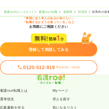
看護roo![カンゴルー]
看護roo! 転職
長崎県
対馬市
対馬市の准
「希望に合う求人があるか知りたい」
「転職するかどうか迷っている」など
お気軽にご相談ください
登録して相談してみる
0120-512-919
平日9:00～18:00
看護roo!転職とは
Myページ
選考状況
求人を探す
応募書類を作る
気になるリスト