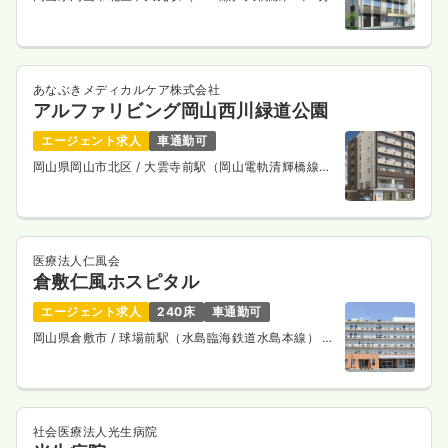
あなぶきメディカルケア株式会社
アルファリビング岡山西川緑道公園
エージェント求人
車通勤可
岡山県岡山市北区
/ 大雲寺前駅（岡山電軌清輝橋線）
徒歩3分
医療法人仁風会
倉敷仁風ホスピタル
エージェント求人
240床
車通勤可
岡山県倉敷市
/ 球場前駅（水島臨海鉄道水島本線） 徒
歩8分
社会医療法人光生病院