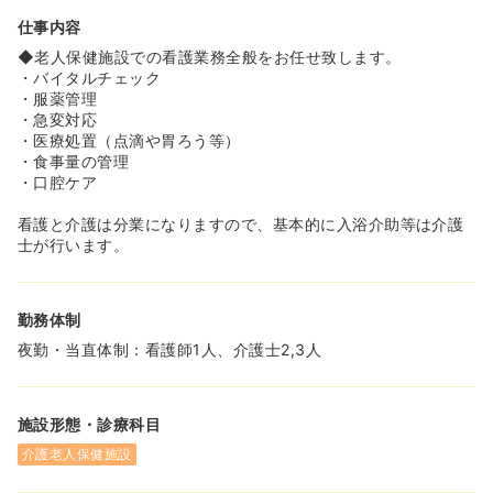
《ワーク・ライフ・バランス重視できます》
仕事内容
◆残業は少なくで定時で帰れることが多いです。
◆残業しない風土、お互いに協力しあう風土があります♪
◆老人保健施設での看護業務全般をお任せ致します。
・バイタルチェック
・服薬管理
・急変対応
・医療処置（点滴や胃ろう等）
・食事量の管理
・口腔ケア
看護と介護は分業になりますので、基本的に入浴介助等は介護
士が行います。
勤務体制
夜勤・当直体制：看護師1人、介護士2,3人
施設形態・診療科目
介護老人保健施設