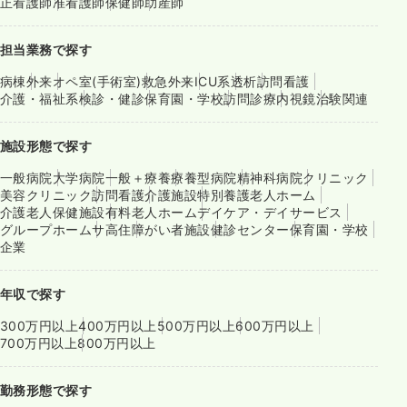
正看護師
准看護師
保健師
助産師
担当業務で探す
病棟
外来
オペ室(手術室)
救急外来
ICU系
透析
訪問看護
介護・福祉系
検診・健診
保育園・学校
訪問診療
内視鏡
治験関連
施設形態で探す
一般病院
大学病院
一般＋療養
療養型病院
精神科病院
クリニック
美容クリニック
訪問看護
介護施設
特別養護老人ホーム
介護老人保健施設
有料老人ホーム
デイケア・デイサービス
グループホーム
サ高住
障がい者施設
健診センター
保育園・学校
企業
年収で探す
300万円以上
400万円以上
500万円以上
600万円以上
700万円以上
800万円以上
勤務形態で探す