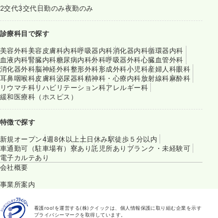
2交代
3交代
日勤のみ
夜勤のみ
診療科目で探す
美容外科
美容皮膚科
内科
呼吸器内科
消化器内科
循環器内科
血液内科
腎臓内科
糖尿病内科
外科
呼吸器外科
心臓血管外科
消化器外科
脳神経外科
整形外科
形成外科
小児科
産婦人科
眼科
耳鼻咽喉科
皮膚科
泌尿器科
精神科・心療内科
放射線科
麻酔科
リウマチ科
リハビリテーション科
アレルギー科
緩和医療科（ホスピス）
特徴で探す
新規オープン
4週8休以上
土日休み
駅徒歩５分以内
車通勤可（駐車場有）
寮あり
託児所あり
ブランク・未経験可
電子カルテあり
会社概要
事業所案内
看護roo!を運営する(株)クイックは、個人情報保護に取り組む企業を示す
プライバシーマークを取得しています。