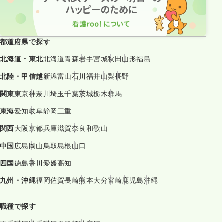
都道府県で探す
北海道・東北
北海道
青森
岩手
宮城
秋田
山形
福島
北陸・甲信越
新潟
富山
石川
福井
山梨
長野
関東
東京
神奈川
埼玉
千葉
茨城
栃木
群馬
東海
愛知
岐阜
静岡
三重
関西
大阪
京都
兵庫
滋賀
奈良
和歌山
中国
広島
岡山
鳥取
島根
山口
四国
徳島
香川
愛媛
高知
九州・沖縄
福岡
佐賀
長崎
熊本
大分
宮崎
鹿児島
沖縄
職種で探す