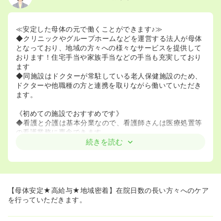
≪安定した母体の元で働くことができます♪≫
◆クリニックやグループホームなどを運営する法人が母体
となっており、地域の方々への様々なサービスを提供して
おります！住宅手当や家族手当などの手当も充実しており
ます
◆同施設はドクターが常駐している老人保健施設のため、
ドクターや他職種の方と連携を取りながら働いていただき
ます。
《初めての施設でおすすめです》
◆看護と介護は基本分業なので、看護師さんは医療処置等
の看護業務に専念できます。
◆在宅復帰を目指す施設なので、採血や点滴等の医療行為
続きを読む
もあるので、病棟での経験を生かしながら看護師らしく働
けます。
◆入職者から「高齢者の方としっかりコミュニケーション
が取れていて、やりがいがある！」とのお声を頂いていま
す。これまで病院で患者様に寄り添いたいけど、時間がな
【母体安定★高給与★地域密着】在院日数の長い方々へのケア
かった・・・！そんな人にぜひおすすめできるところで
を行っていただきます。
す。