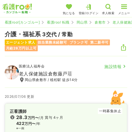
気になる
登録/ログイン
求人検索
メニュー
看護roo![カンゴルー]
看護roo! 転職
岡山県
倉敷市
老人保健施
介護・福祉系
3交代 / 常勤
エージェント求人
担当業務未経験可
ブランク可
第二新卒可
月給28万円以上可
医療法人福寿会
施設情報
老人保健施設倉敷藤戸荘
岡山県倉敷市 / 植松駅 徒歩14分
2026/07/06 更新
正看護師
一時募集休止
28.3
賞与 4ヶ月
万円〜
/月
422
万円〜
/年
※一例