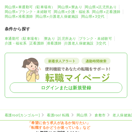
岡山県×車通勤可（駐車場有）
岡山県×寮あり
岡山県×託児所あり
岡山県×ブランク・未経験可
岡山県×介護・福祉系
岡山県×正看護師
岡山県×准看護師
岡山県×介護老人保健施設
岡山県×3交代
条件から探す
車通勤可（駐車場有）
寮あり
託児所あり
ブランク・未経験可
介護・福祉系
正看護師
准看護師
介護老人保健施設
3交代
ログインまたは新規登録
看護roo![カンゴルー]
看護roo! 転職
岡山県
倉敷市
老人保健施
「希望に合う求人があるか知りたい」
「転職するかどうか迷っている」など