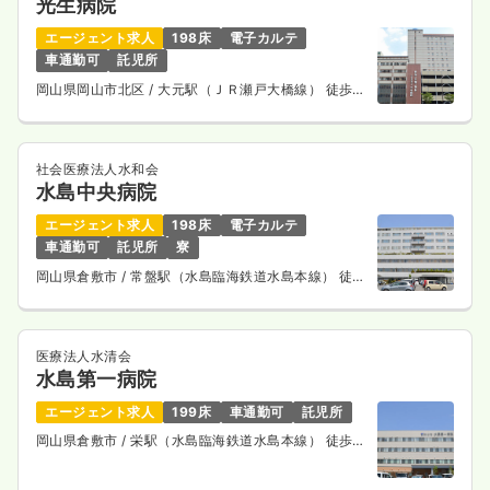
光生病院
エージェント求人
198床
電子カルテ
車通勤可
託児所
岡山県岡山市北区
/ 大元駅（ＪＲ瀬戸大橋線） 徒歩
13分
社会医療法人水和会
水島中央病院
エージェント求人
198床
電子カルテ
車通勤可
託児所
寮
岡山県倉敷市
/ 常盤駅（水島臨海鉄道水島本線） 徒歩
8分
医療法人水清会
水島第一病院
エージェント求人
199床
車通勤可
託児所
岡山県倉敷市
/ 栄駅（水島臨海鉄道水島本線） 徒歩
13分