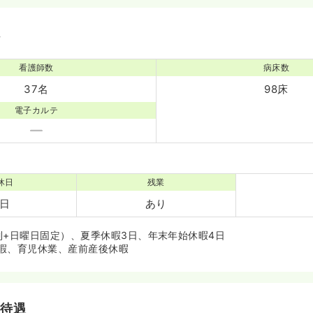
境
看護師数
病床数
37名
98床
電子カルテ
休日
残業
0日
あり
制+日曜日固定）、夏季休暇3日、年末年始休暇4日
暇、育児休業、産前産後休暇
・待遇