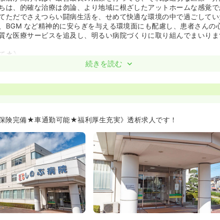
ちは、的確な治療は勿論、より地域に根ざしたアットホームな感覚で
てただでさえつらい闘病生活を、せめて快適な環境の中で過ごしてい
、BGM など精神的に安らぎを与える環境面にも配慮し、患者さんの
質な医療サービスを追及し、明るい病院づくりに取り組んでまいりま
て★》
痛み苦しみを謙虚に受け止め、安全性の高い思いやりのある看護を提
続きを読む
を行っております！
職員としての自覚と責任を持ち、チ－ム医療の和を保ち、看護職員と
を行っております！
ては、15対1看護で2交代制勤務、固定チームナーシング、セル看護
います。
んのそばにいることで、安心感と身近に感じられる看護を目指してい
保険完備★車通勤可能★福利厚生充実》透析求人です！
、既卒者に対しても経験に応じたプリセプター制をとっており、教育