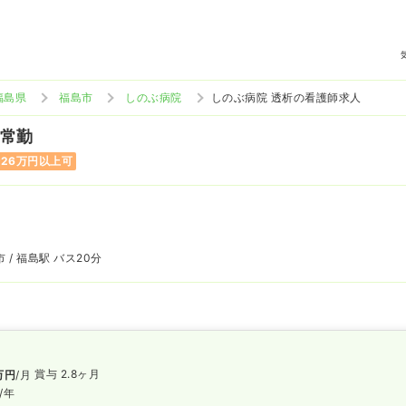
福島県
福島市
しのぶ病院
しのぶ病院 透析の看護師求人
 常勤
26万円以上可
 / 福島駅 バス20分
賞与 2.8ヶ月
万円
/月
/年