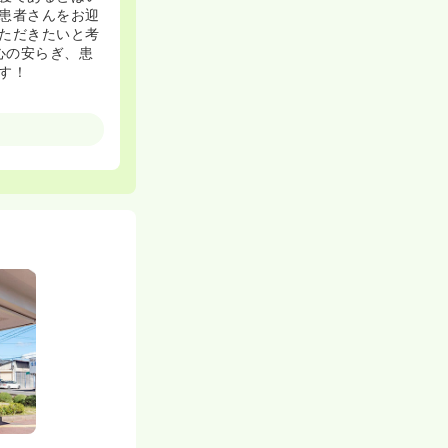
患者さんをお迎
ただきたいと考
心の安らぎ、患
す！
供する。との理
しての役割を果
提供方式の一部
ます！
体制にも力を入