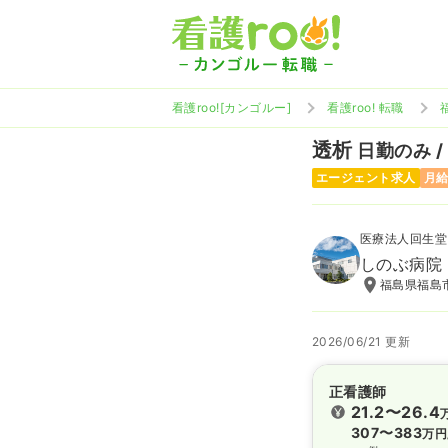
看護roo![カンゴルー]
看護roo! 転職
透析
日勤のみ /
エージェント求人
月給
医療法人回生堂
しのぶ病院
福島県福島市
2026/06/21 更新
正看護師
21.2〜26.4
307〜383
万円