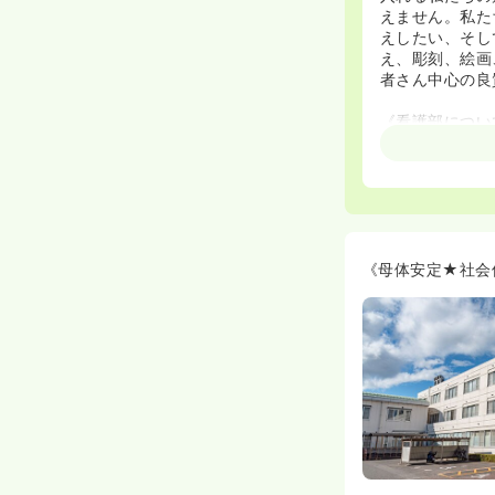
えません。私た
えしたい、そし
え、彫刻、絵画
者さん中心の良
《看護部につい
◆患者、家族の
念の基看護提供
◆また、当院の
たせるよう対応
◆看護体制とし
導入を開始して
少しでも患者さ
《母体安定★社会
◆新人看護職員
れております！