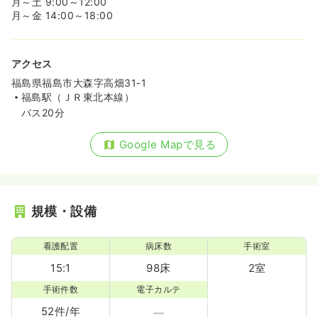
月～土 9:00～12:00
月～金 14:00～18:00
アクセス
福島県福島市大森字高畑31-1
福島駅（ＪＲ東北本線）
バス20分
Google Mapで見る
規模・設備
看護配置
病床数
手術室
15:1
98床
2室
手術件数
電子カルテ
52件/年