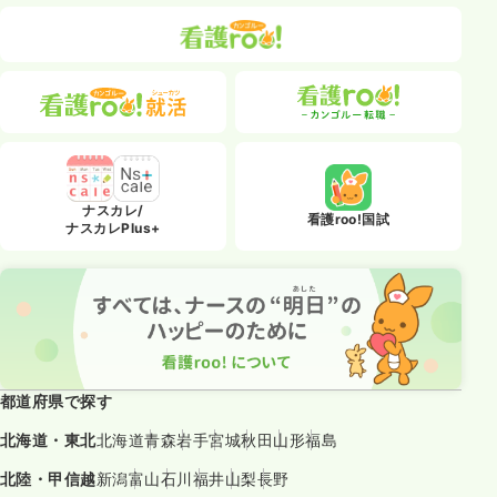
ナスカレ/
看護roo!国試
ナスカレPlus+
都道府県で探す
北海道・東北
北海道
青森
岩手
宮城
秋田
山形
福島
北陸・甲信越
新潟
富山
石川
福井
山梨
長野