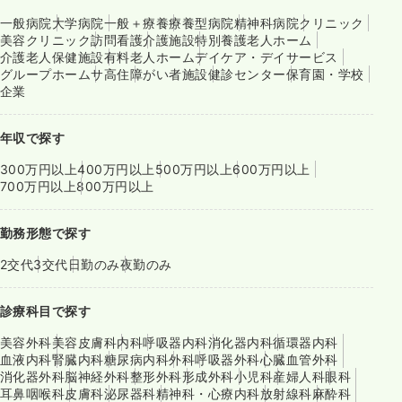
一般病院
大学病院
一般＋療養
療養型病院
精神科病院
クリニック
美容クリニック
訪問看護
介護施設
特別養護老人ホーム
介護老人保健施設
有料老人ホーム
デイケア・デイサービス
グループホーム
サ高住
障がい者施設
健診センター
保育園・学校
企業
年収で探す
300万円以上
400万円以上
500万円以上
600万円以上
700万円以上
800万円以上
勤務形態で探す
2交代
3交代
日勤のみ
夜勤のみ
診療科目で探す
美容外科
美容皮膚科
内科
呼吸器内科
消化器内科
循環器内科
血液内科
腎臓内科
糖尿病内科
外科
呼吸器外科
心臓血管外科
消化器外科
脳神経外科
整形外科
形成外科
小児科
産婦人科
眼科
耳鼻咽喉科
皮膚科
泌尿器科
精神科・心療内科
放射線科
麻酔科