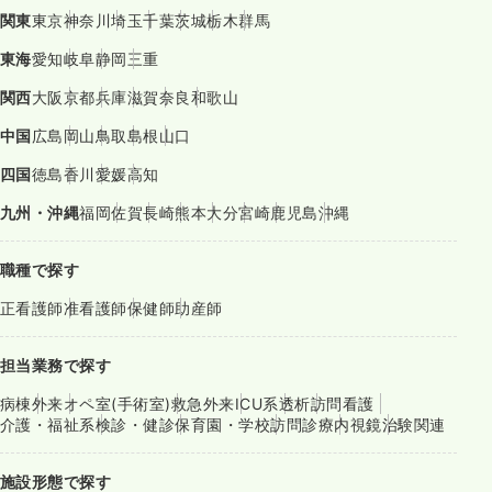
関東
東京
神奈川
埼玉
千葉
茨城
栃木
群馬
東海
愛知
岐阜
静岡
三重
関西
大阪
京都
兵庫
滋賀
奈良
和歌山
中国
広島
岡山
鳥取
島根
山口
四国
徳島
香川
愛媛
高知
九州・沖縄
福岡
佐賀
長崎
熊本
大分
宮崎
鹿児島
沖縄
職種で探す
正看護師
准看護師
保健師
助産師
担当業務で探す
病棟
外来
オペ室(手術室)
救急外来
ICU系
透析
訪問看護
介護・福祉系
検診・健診
保育園・学校
訪問診療
内視鏡
治験関連
施設形態で探す