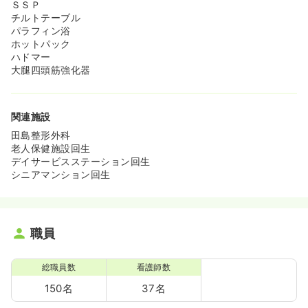
ＳＳＰ
チルトテーブル
パラフィン浴
ホットパック
ハドマー
大腿四頭筋強化器
関連施設
田島整形外科
老人保健施設回生
デイサービスステーション回生
シニアマンション回生
職員
総職員数
看護師数
150名
37名