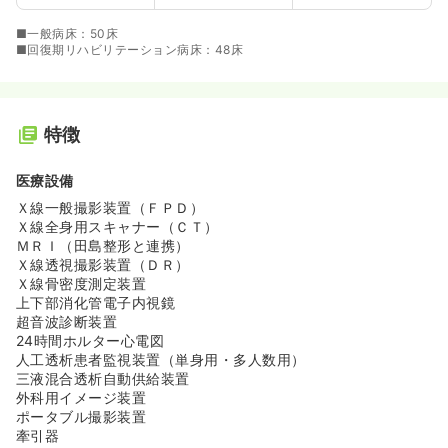
■一般病床：50床
■回復期リハビリテーション病床：48床
特徴
医療設備
Ｘ線一般撮影装置（ＦＰＤ）
Ｘ線全身用スキャナー（ＣＴ）
ＭＲＩ（田島整形と連携）
Ｘ線透視撮影装置（ＤＲ）
Ｘ線骨密度測定装置
上下部消化管電子内視鏡
超音波診断装置
24時間ホルター心電図
人工透析患者監視装置（単身用・多人数用）
三液混合透析自動供給装置
外科用イメージ装置
ポータブル撮影装置
牽引器