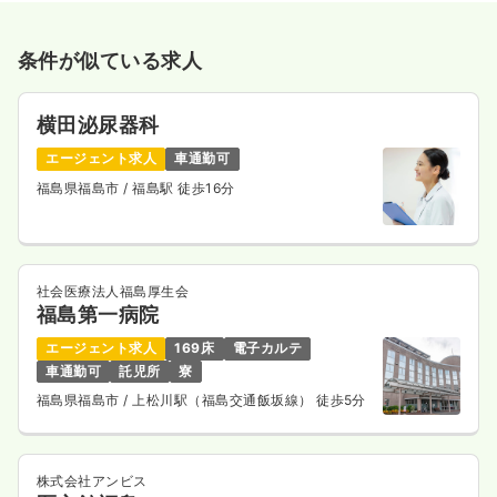
条件が似ている求人
横田泌尿器科
エージェント求人
車通勤可
福島県福島市
/ 福島駅 徒歩16分
社会医療法人福島厚生会
福島第一病院
エージェント求人
169床
電子カルテ
車通勤可
託児所
寮
福島県福島市
/ 上松川駅（福島交通飯坂線） 徒歩5分
株式会社アンビス