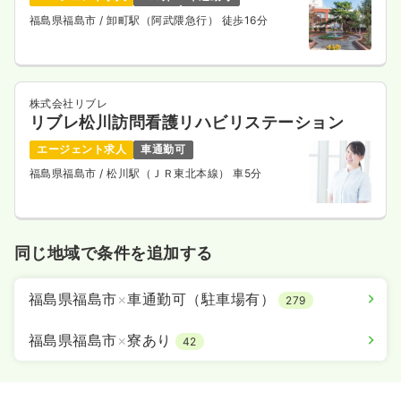
福島県福島市
/ 卸町駅（阿武隈急行） 徒歩16分
株式会社リブレ
リブレ松川訪問看護リハビリステーション
エージェント求人
車通勤可
福島県福島市
/ 松川駅（ＪＲ東北本線） 車5分
同じ地域で条件を追加する
福島県福島市
×
車通勤可（駐車場有）
279
福島県福島市
×
寮あり
42