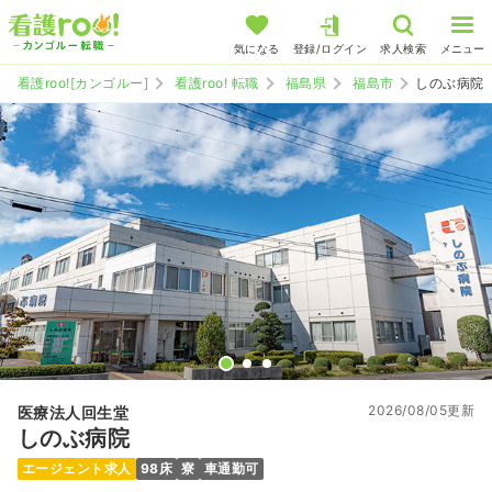
気になる
登録/ログイン
求人検索
メニュー
看護roo![カンゴルー]
看護roo! 転職
福島県
福島市
しのぶ病院
2026/08/05更新
医療法人回生堂
しのぶ病院
エージェント求人
98床
寮
車通勤可