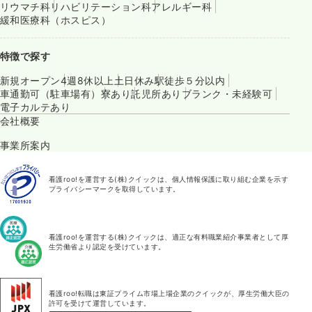
リウマチ科
リハビリテーション科
アレルギー科
緩和医療科（ホスピス）
特徴で探す
新規オープン
4週8休以上
土日休み
駅徒歩５分以内
車通勤可（駐車場有）
寮あり
託児所あり
ブランク・未経験可
電子カルテあり
会社概要
事業所案内
看護roo!を運営する(株)クイックは、個人情報保護に取り組む企業を示す
プライバシーマークを取得しています。
看護roo!を運営する(株)クイックは、適正な有料職業紹介事業者として厚
生労働省より認定を受けています。
看護roo!転職は東証プライム市場上場企業のクイックが、厚生労働大臣の
許可を受けて運営しています。