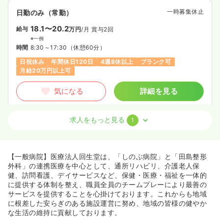
一時募集休止
日勤のみ（常勤）
18.1〜20.2
給与
万円
/月
賞与2回
※一例
時間
8:30～17:30
（休憩60分）
日祝休み
年間休日120日
4週8休以上
ブランク可
月給20万円以上可
気になる
詳細を見る
求人をもっと見る
1
透析
一般病院
正看護師
一時募集休止
日勤のみ（常勤）
【一般病院】医療法人回生堂は、「しのぶ病院」と「田島整形
21.2〜26.4
給与
万円
/月
賞与2.8ヶ月
外科」の連携医療を中心として、通所リハビリ、介護老人保
※一例
健、訪問看護、デイサービスなど、保健・医療・福祉を一体的
時間
8:30～17:30
（休憩60分）
に提供する体制を整え、職員全員のチームプレーにより最善の
サービスを提供することを心掛けております。これからも地域
月給26万円以上可
に根差した安らぎのある施設運営に努め、地域の皆様の健やか
な生活の維持に貢献しております。
気になる
詳細を見る