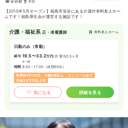
笹谷駅
4分
【2015年5月オープン】福島市笹谷にある介護付有料老人ホー
ムです！福島厚生会が運営する施設です！
介護・福祉系
有料老人ホーム
正・准看護師
日勤のみ（常勤）
19.5〜33.2
給与
万円
/月
賞与2.5ヶ月
※一例
時間
8:30～17:00
（休憩60分）
年間休日124日
4週8休以上
オンコールあり
月給33万円以上可
気になる
詳細を見る