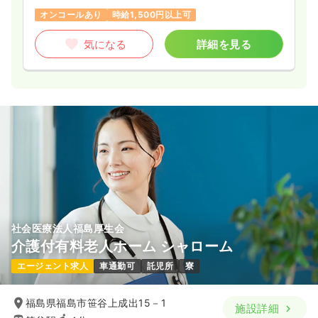
オンコールあり
時給1,500円以上可
気になる
詳細を見る
社会医療法人福島厚生会
介護付有料老人ホーム シャローム
エージェント求人
車通勤可
託児所
寮
福島県福島市笹谷上成出15－1
施設詳細