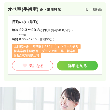
ク、研究・教育等トータルで医療を提供しています。
オペ室(手術室)
一般病院
正・准看護師
日勤のみ（常勤）
22.3〜29.8
給与
万円
/月
賞与50.0万円〜
※一例
時間
8:30～17:15
（休憩60分）
土日祝休み
年間休日125日
オンコールあり
担当業務未経験可
ブランク可
第二新卒可
月給29万円以上可
気になる
詳細を見る