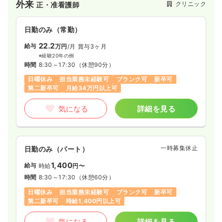
外来
クリニック
正・准看護師
気になる
詳細を見る
日勤のみ（常勤）
22.2
一時募集休止
給与
2交代（常勤）
万円
/月
賞与3ヶ月
※経験20年の例
27.3〜31.3
給与
万円
/月
賞与2.5ヶ月
時間
8:30～17:30
（休憩90分）
※一例
日曜休み
担当業務未経験可
ブランク可
新卒可
時間
8:30～17:00
（休憩60分）
第二新卒可
月給34万円以上可
年間休日124日
4週8休以上
ブランク可
月給31万円以上可
気になる
詳細を見る
気になる
詳細を見る
一時募集休止
日勤のみ（パート）
1,400
一時募集休止
給与
日勤のみ（パート）
時給
円〜
時間
8:30～17:30
（休憩60分）
1,300
給与
時給
円〜
日曜休み
担当業務未経験可
ブランク可
新卒可
時間
8:30～17:00
（休憩60分）
第二新卒可
時給1,400円以上可
ブランク可
時給1,300円以上可
気になる
詳細を見る