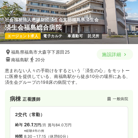
社会福祉法人恩賜財団済生会支部福島県済生会
済生会福島総合病院
エージェント求人
電子カルテ
車通勤可
託児所
福島県福島市大森字下原田25
施設詳細
南福島駅
20分
恵まれない人々の手助けをするという「済生の心」をモットー
に医療を提供している、南福島駅から徒歩10分の場所にある、
済生会グループの198床の病院です。
病棟
一般病院
正看護師
2交代（常勤）
26.1
給与
万円
/月
賞与84.0万円
※経験4年の例
時間
8:30～17:15
（休憩60分）