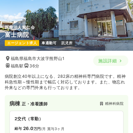
医療法人篤仁会
富士病院
エージェント求人
車通勤可
託児所
福島県福島市大波字熊野山1
施設詳細
福島駅
36分
病院創立40年以上になる、282床の精神科専門病院です。精神
科急性期～慢性期まで幅広く対応しております。また、物忘れ
外来などの専門外来も行っております。
病棟
精神科病院
正・准看護師
2交代（常勤）
26.0
給与
万円
/月
賞与3ヶ月