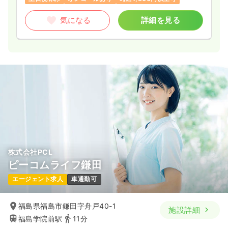
気になる
詳細を見る
株式会社PCL
ピーコムライフ鎌田
エージェント求人
車通勤可
福島県福島市鎌田字舟戸40-1
施設詳細
福島学院前駅
11分