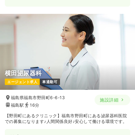
日勤のみ（常勤）
23.7〜30.9
給与
万円
/月
賞与1.5ヶ月
※一例
時間
7:15～15:45
（休憩60分）
日曜休み
年間休日124日
担当業務未経験可
ブランク可
月給30万円以上可
気になる
詳細を見る
横田泌尿器科
外来
一般＋療養
正看護師
エージェント求人
車通勤可
一時募集休止
日勤のみ（常勤）
福島県福島市野田町6-6-13
施設詳細
23.6
給与
万円
/月
賞与1.5ヶ月
福島駅
16分
※経験4年の例
時間
8:30～17:00
（休憩60分）
【野田町にあるクリニック】福島市野田町にある泌尿器科医院
年間休日124日
4週8休以上
ブランク可
での募集になります♪人間関係良好♪安心して働ける環境です。
月給23万円以上可