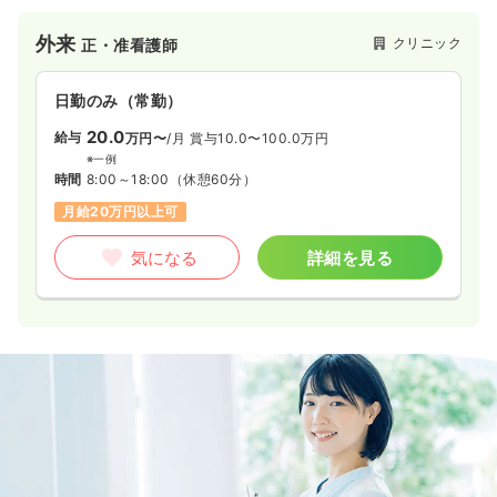
ケ所に開設しております。
外来
クリニック
正・准看護師
日勤のみ（常勤）
20.0
給与
万円〜
/月
賞与10.0〜100.0万円
※一例
時間
8:00～18:00
（休憩60分）
月給20万円以上可
気になる
詳細を見る