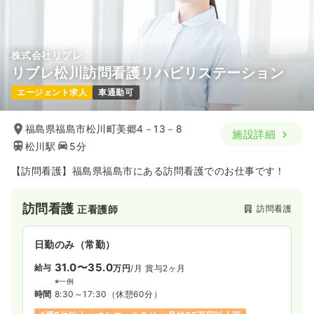
株式会社リブレ
リブレ松川訪問看護リハビリステーション
エージェント求人
車通勤可
福島県福島市松川町美郷4－13－8
施設詳細
松川駅
5分
【訪問看護】福島県福島市にある訪問看護でのお仕事です！
訪問看護
訪問看護
正看護師
日勤のみ（常勤）
31.0〜35.0
給与
万円
/月
賞与2ヶ月
※一例
時間
8:30～17:30
（休憩60分）