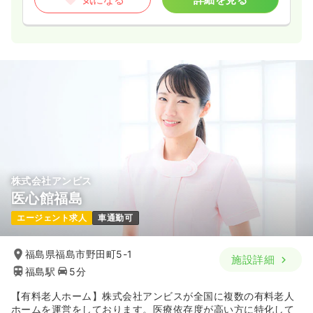
気になる
詳細を見る
オペ室(手術室)
一般＋療養
正看護師
一時募集休止
日勤のみ（常勤）
24.4
給与
万円
/月
賞与2.5ヶ月
※経験4年の例
時間
8:30～17:00
（休憩60分）
日祝休み
年間休日124日
オンコールあり
月給24万円以上可
株式会社アンビス
医心館福島
気になる
詳細を見る
エージェント求人
車通勤可
福島県福島市野田町5-1
施設詳細
福島駅
5分
【有料老人ホーム】株式会社アンビスが全国に複数の有料老人
ホームを運営をしております。医療依存度が高い方に特化して