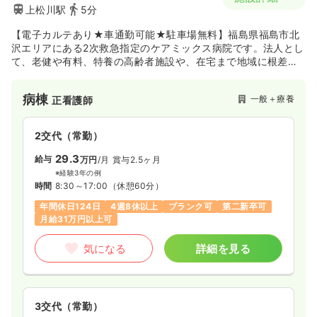
上松川駅
5分
【電子カルテあり★車通勤可能★駐車場無料】福島県福島市北
沢エリアにある2次救急指定のケアミックス病院です。法人とし
て、老健や有料、特養の高齢者施設や、在宅まで地域に根差し
て一貫した医療と看護を提供しています。外科と内科に分かれ
ており、外科は心臓血管外科の手術目的の予約・緊急入院が多
病棟
一般＋療養
正看護師
く、整形外科は高齢者の大腿骨骨折やひざ関節置換術が中心
で、緊急心カテにも対応しています。内科では高齢者の内科疾
患を幅広く診ています。心臓血管病センターを開設しており、
2交代（常勤）
専門的な治療も行っています。
29.3
給与
万円
/月
賞与2.5ヶ月
※経験3年の例
時間
8:30～17:00
（休憩60分）
年間休日124日
4週8休以上
ブランク可
第二新卒可
月給31万円以上可
気になる
詳細を見る
3交代（常勤）