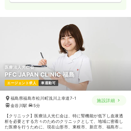
一時募集休止
日勤のみ（常勤）
給与
お問い合わせください
時間
8:45～17:00
気になる
詳細を見る
医療法人光仁会
PFC JAPAN CLINIC 福島
エージェント求人
車通勤可
福島県福島市松川町浅川上幸道7-1
施設詳細
金谷川駅
5分
【クリニック】医療法人光仁会は、特に腎機能が低下し血液透
析を必要とする方々のためのクリニックとして、地域に密着し
た医療を行うために、現在山形市、東根市、新庄市、福島市の4