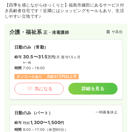
【四季を感じながらゆっくりと】福島市鎌田にあるサービス付
き高齢者住宅です！近隣にはショッピングモールもあり、生活
しやすい立地です♪
介護・福祉系
サ高住
正・准看護師
日勤のみ（常勤）
30.5〜31.5
給与
万円
/月
賞与1.5ヶ月
※一例
時間
7:00～16:00
オンコールあり
月給31万円以上可
気になる
詳細を見る
一時募集休止
日勤のみ（パート）
1,300〜1,500
給与
時給
円
時間
8:00～17:00
（休憩60分）