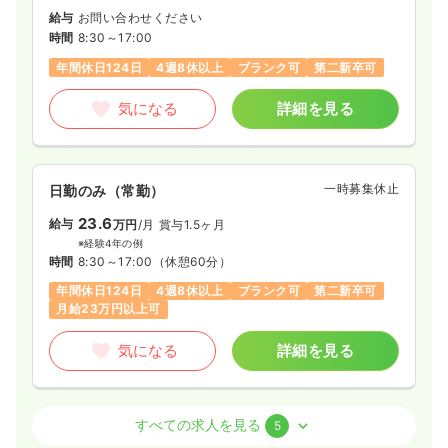
給与
お問い合わせください
時間
8:30～17:00
年間休日124日
4週8休以上
ブランク可
第二新卒可
気になる
詳細を見る
一時募集休止
日勤のみ（常勤）
23.6
給与
万円
/月
賞与1.5ヶ月
※経験4年の例
時間
8:30～17:00
（休憩60分）
年間休日124日
4週8休以上
ブランク可
第二新卒可
月給23万円以上可
気になる
詳細を見る
透析
一般＋療養
正・准看護師
すべての求人を見る
5