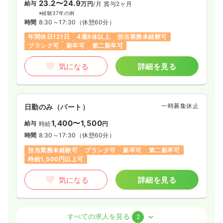
23.2〜24.9
給与
万円
/月
賞与2ヶ月
※経験37年の例
時間
8:30～17:30
（休憩60分）
年間休日121日
4週8休以上
担当業務未経験可
ブランク可
新卒可
第二新卒可
気になる
詳細を見る
一時募集休止
日勤のみ（パート）
1,400〜1,500
給与
時給
円
時間
8:30～17:30
（休憩60分）
担当業務未経験可
ブランク可
新卒可
第二新卒可
時給1,500円以上可
気になる
詳細を見る
介護・福祉系
精神科病院
正看護師
すべての求人を見る
2