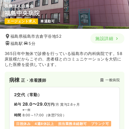
医療法人白寿会
福島中央病院
エージェント求人
車通勤可
福島県福島市吉倉字谷地52
施設詳細
福島駅
5分
365日年中無休で診療を行っている福島市の内科病院です。58
床規模だからこその、患者様とのコミュニケーションを大切に
した医療を提供しています。
病棟
一般病院
正・准看護師
2交代（常勤）
28.0〜29.0
給与
万円
/月
賞与2.6ヶ月
※一例
時間
8:00～17:00
（休憩75分）
日祝休み
4週8休以上
担当業務未経験可
ブランク可