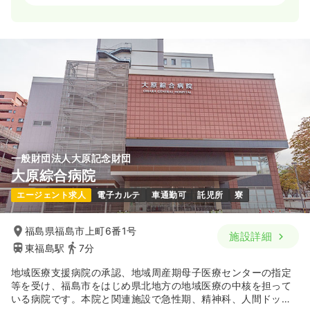
日勤のみ（パート）
1,400〜1,500
給与
時給
円
時間
8:30～17:30
（休憩60分）
時給1,500円以上可
気になる
詳細を見る
外来
精神科病院
正・准看護師
一般財団法人大原記念財団
大原綜合病院
一時募集休止
日勤のみ（パート）
エージェント求人
電子カルテ
車通勤可
託児所
寮
1,400〜1,500
給与
時給
円
福島県福島市上町6番1号
時間
9:00～12:00
施設詳細
東福島駅
7分
時給1,500円以上可
地域医療支援病院の承認、地域周産期母子医療センターの指定
気になる
詳細を見る
等を受け、福島市をはじめ県北地方の地域医療の中核を担って
いる病院です。本院と関連施設で急性期、精神科、人間ドッ