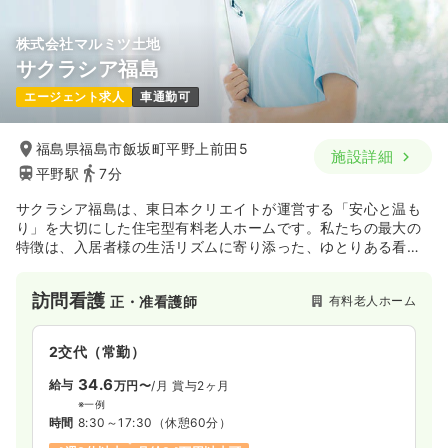
株式会社マルミツ土地
サクラシア福島
エージェント求人
車通勤可
福島県福島市飯坂町平野上前田5
施設詳細
平野駅
7分
サクラシア福島は、東日本クリエイトが運営する「安心と温も
り」を大切にした住宅型有料老人ホームです。私たちの最大の
特徴は、入居者様の生活リズムに寄り添った、ゆとりある看護
を提供できる環境にあります。
病院のような慌ただしさはなく、日々の健康管理や服薬指導を
訪問看護
有料老人ホーム
正・准看護師
通じて、入居者様やご家族と中長期的に信頼関係を築けるのが
この仕事の醍醐味です。清潔感あふれる明るい施設内は、スタ
ッフにとっても心地よい空間。チームワークを重視しており、
2交代（常勤）
ブランクのある方や施設未経験の方も、先輩ナースが丁寧にサ
ポートします。福島で、あなたの看護の経験を「笑顔を支える
34.6
給与
万円〜
/月
賞与2ヶ月
力」に変えてみませんか？
※一例
時間
8:30～17:30
（休憩60分）