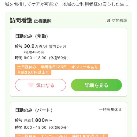
域を包括してケアが可能で、地域のご利用者様の安心した生活
を支えています◎「愛情（あい）を込めて」・「アイズ（観察
眼）を大切に」・「合図（あいず）目に見えないサインをキャ
訪問看護
訪問看護
正看護師
ッチして」という理念を胸に、病気や障がいがある方でも自宅
で過ごしたい、最期は自宅で過ごしたい、というご利用者さ
ま・ご家族さまの願いに寄り添った看護・サービスを大切にし
日勤のみ（常勤）
ています。
30.9
給与
万円
/月
賞与2ヶ月
※経験4年の例
時間
9:00～18:00
（休憩60分）
土日祝休み
年間休日123日
オンコールあり
月給35万円以上可
気になる
詳細を見る
一時募集休止
日勤のみ（パート）
1,800
給与
時給
円〜
時間
9:00～18:00
（休憩60分）
土日祝休み
オンコールあり
時給1,800円以上可