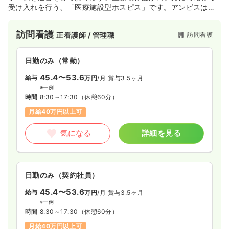
受け入れを行う、「医療施設型ホスピス」です。アンビスは創
業以来、医療や介護ケアで本当に困っている人のニーズに応え
るべく、新たな事業や試みに果敢に挑戦してきました。医療介
訪問看護
訪問看護
正看護師 / 管理職
護事業を通じて、元気で幸せな社会作りに貢献し、「最も信頼
される医療・介護のトータルカンパニー」を目指しています。
日勤のみ（常勤）
45.4〜53.6
給与
万円
/月
賞与3.5ヶ月
※一例
時間
8:30～17:30
（休憩60分）
月給40万円以上可
気になる
詳細を見る
日勤のみ（契約社員）
45.4〜53.6
給与
万円
/月
賞与3.5ヶ月
※一例
時間
8:30～17:30
（休憩60分）
月給40万円以上可