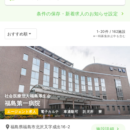
条件の保存・新着求人のお知らせ設定
1-20件 / 162施設
※一時募集休止中を含む
社会医療法人福島厚生会
福島第一病院
エージェント求人
電子カルテ
車通勤可
託児所
寮
福島県福島市北沢又字成出16-2
施設詳細