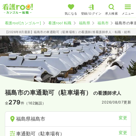
気になる
登録/ログイン
求人検索
メニュー
看護roo![カンゴルー]
看護roo! 転職
福島県
福島市
福島市の車
【2026年8月最新】福島市の車通勤可（駐車場有）の看護師/准看護師求人・転職・給料
福島市の車通勤可（駐車場有）
の看護師求人
279
2026/08/07
更新
全
件（162施設）
変更
福島県福島市
変更
車通勤可（駐車場有）