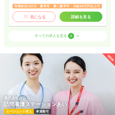
年間休日122日
新卒可
第二新卒可
月給29万円以上可
気になる
詳細を見る
外来
一般病院
正看護師
すべての求人を見る
4
一時募集休止
日勤のみ（常勤）
給与
お問い合わせください
NEW
時間
8:45～17:00
気になる
詳細を見る
訪問看護
一般病院
正看護師
株式会社コムロ
一時募集休止
日勤のみ（常勤）
訪問看護ステーションあい
18.6
給与
万円〜
/月
賞与4.05ヶ月
エージェント求人
車通勤可