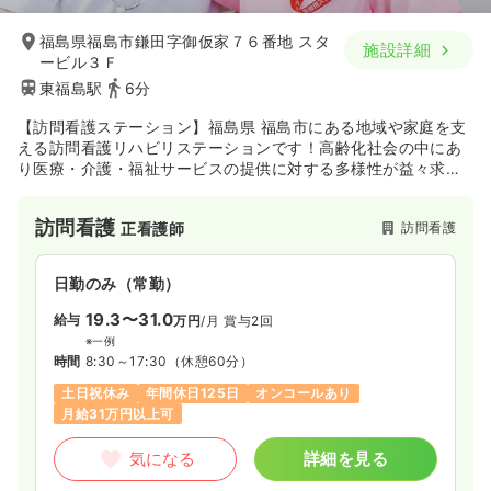
※一例
時間
8:30～17:15
（休憩60分）
福島県福島市鎌田字御仮家７６番地 スタ
施設詳細
土日祝休み
年間休日121日
オンコールあり
ービル３Ｆ
月給18万円以上可
東福島駅
6分
気になる
詳細を見る
【訪問看護ステーション】福島県 福島市にある地域や家庭を支
える訪問看護リハビリステーションです！高齢化社会の中にあ
り医療・介護・福祉サービスの提供に対する多様性が益々求め
られてきている昨今、地域連携を強化し、良いサービスと従業
透析
一般病院
正看護師
員が働きやすい環境作りを行っております。
訪問看護
訪問看護
正看護師
一時募集休止
日勤のみ（常勤）
日勤のみ（常勤）
17.8
給与
万円〜
/月
賞与4.05ヶ月
※一例
19.3〜31.0
給与
万円
/月
賞与2回
時間
8:45～17:00
※一例
日曜休み
月給17万円以上可
時間
8:30～17:30
（休憩60分）
土日祝休み
年間休日125日
オンコールあり
気になる
詳細を見る
月給31万円以上可
気になる
詳細を見る
オペ室(手術室)
一般病院
正看護師