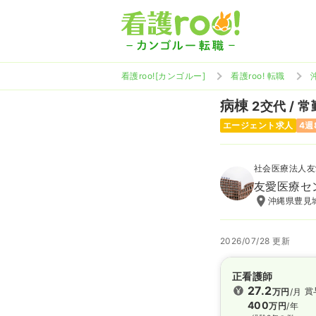
看護roo![カンゴルー]
看護roo! 転職
病棟
2交代 / 常
エージェント求人
4週
社会医療法人友
友愛医療セ
沖縄県豊見
2026/07/28 更新
正看護師
27.2
賞
万円
/月
400
万円
/年