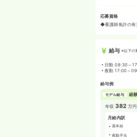
応募資格
◆看護師免許の有
給与
※以下の
日勤
08:30～1
夜勤
17:00～0
給与例
経験
モデル給与
382
年収
万円
月給内訳
基本給
夜勤手当