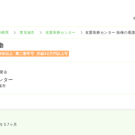
沖縄県
豊見城市
友愛医療センター
友愛医療センター 病棟の看
勤
8休以上
第二新卒可
月給32万円以上可
愛会
ンター
城市
与 3.7ヶ月