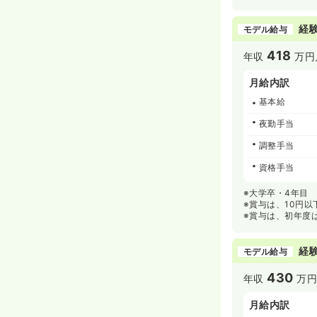
経験
モデル給与
418
年収
万円
月給内訳
基本給
夜勤手当
調整手当
資格手当
※大学卒・4年目
※賞与は、10円
※賞与は、初年度
経験
モデル給与
430
年収
万
月給内訳