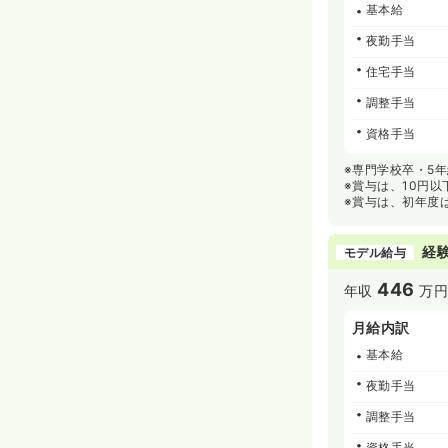
基本給
夜勤手当
住宅手当
調整手当
資格手当
※専門学校卒・5
※賞与は、10円
※賞与は、初年度
経験
モデル給与
446
年収
万
月給内訳
基本給
夜勤手当
調整手当
資格手当