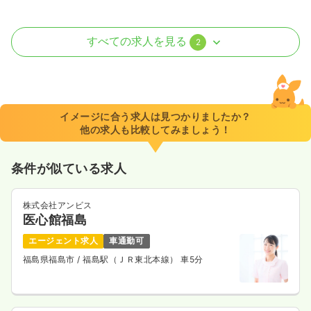
介護・福祉系
精神科病院
正看護師
すべての求人を見る
2
日勤のみ（パート）
1,400〜1,500
給与
時給
円
時間
8:30～17:30
（休憩60分）
イメージに合う求人は見つかりましたか？
他の求人も比較してみましょう！
時給1,500円以上可
気になる
詳細を見る
条件が似ている求人
株式会社アンビス
医心館福島
外来
精神科病院
正・准看護師
エージェント求人
車通勤可
一時募集休止
日勤のみ（パート）
福島県福島市
/ 福島駅（ＪＲ東北本線） 車5分
1,400〜1,500
給与
時給
円
時間
9:00～12:00