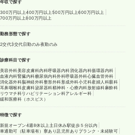
年収で探す
300万円以上
400万円以上
500万円以上
600万円以上
700万円以上
800万円以上
勤務形態で探す
2交代
3交代
日勤のみ
夜勤のみ
診療科目で探す
美容外科
美容皮膚科
内科
呼吸器内科
消化器内科
循環器内科
血液内科
腎臓内科
糖尿病内科
外科
呼吸器外科
心臓血管外科
消化器外科
脳神経外科
整形外科
形成外科
小児科
産婦人科
眼科
耳鼻咽喉科
皮膚科
泌尿器科
精神科・心療内科
放射線科
麻酔科
リウマチ科
リハビリテーション科
アレルギー科
緩和医療科（ホスピス）
特徴で探す
新規オープン
4週8休以上
土日休み
駅徒歩５分以内
車通勤可（駐車場有）
寮あり
託児所あり
ブランク・未経験可