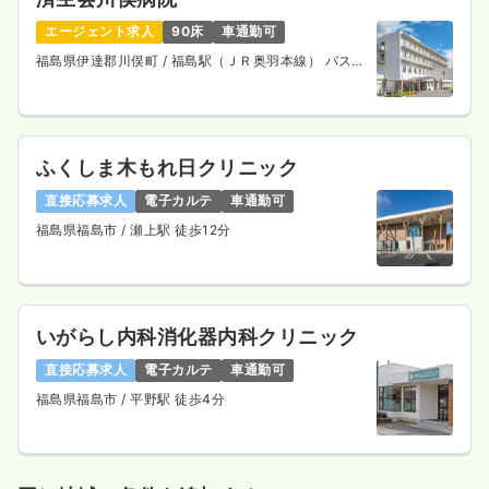
エージェント求人
90床
車通勤可
福島県伊達郡川俣町
/ 福島駅（ＪＲ奥羽本線） バス
45分
ふくしま木もれ日クリニック
直接応募求人
電子カルテ
車通勤可
福島県福島市
/ 瀬上駅 徒歩12分
いがらし内科消化器内科クリニック
直接応募求人
電子カルテ
車通勤可
福島県福島市
/ 平野駅 徒歩4分