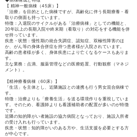
【 精神一般病棟（45床）】
「治療」を目的とした病棟ですが、高齢化に伴う長期療養・看
取りの側面も持っています。
特徴：入退院のサイクルがある「治療病棟」としての機能と、
20年以上の長期入院や終末期（看取り）の対応をする機能を併
せ持っています。
疾患・状態：慢性期の統合失調症、認知症、双極性障害のほ
か、がん等の身体合併症を持つ患者様が入院されています。
高齢の患者様が多く、身体疾患により亡くなるケースもありま
す。
主な業務：点滴、服薬管理などの医療処置、行動観察（マネジ
メント）。
【精神療養病棟（60床）】
「生活」を主体とし、近隣施設との連携も行う男女混合病棟で
す。
特徴：治療よりも「療養生活」を送る環境作りを重視していま
す。そのため、看護師よりも看護補助者の配置が多いのが特徴
です。
近隣の知的障がい者施設の協力病院となっており、施設入所者
の受け入れも行っています。
疾患・状態：知的障がいのある方や、生活支援を必要とする方
が中心です。