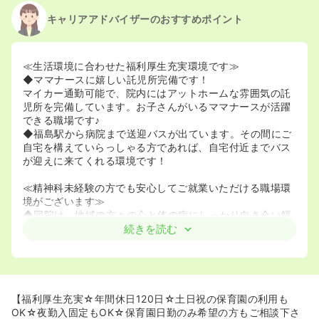
キャリアアドバイザーのおすすめポイント
≪生活環境に合わせた福利厚生充実環境です≫
◆ママナースに嬉しい託児所完備です！
マイカー通勤可能で、院内にはアットホームな雰囲気の託
児所を完備しています。お子さんがいるママナースが活躍
できる職場です♪
◆福島駅から病院まで送迎バスが出ています。その間にご
自宅を構えていらっしゃる方であれば、自宅付近までバス
が迎えに来てくれる環境です！
≪精神科未経験の方でも安心してご就業いただける職場環
境がございます≫
◆同院は、地域の方々の心と体の病にしっかり向き合い幅
広い精神疾患の診療に対応しております。 精神科看護の知
続きを読む
識を深めたい方にお勧めです♪
◆年2回、CVPPP（包括的暴力防止プログラム）といった
社内研修を実施するなど、精神疾患の患者様の対応の仕方
や大事な考え方を丁寧にレクチャーしていただけますの
で、実務に直接活かせるようなノウハウ獲得も可能な環境
【福利厚生充実☆年間休日120日☆土日祝の保育園の利用も
です！
OK☆夜勤入固定もOK☆保育園日勤のみ希望の方もご相談下さ