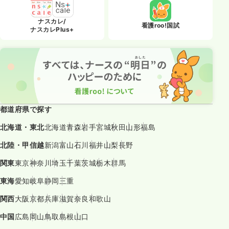
ナスカレ/
看護roo!国試
ナスカレPlus+
都道府県で探す
北海道・東北
北海道
青森
岩手
宮城
秋田
山形
福島
北陸・甲信越
新潟
富山
石川
福井
山梨
長野
関東
東京
神奈川
埼玉
千葉
茨城
栃木
群馬
東海
愛知
岐阜
静岡
三重
関西
大阪
京都
兵庫
滋賀
奈良
和歌山
中国
広島
岡山
鳥取
島根
山口