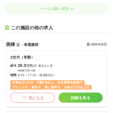
ページ上部へ戻る
この施設の他の求人
病棟
精神科病院
正・准看護師
2交代（常勤）
26.0
給与
万円
/月
賞与3ヶ月
※経験10年の例
時間
8:30～17:30
（休憩60分）
年間休日121日
4週8休以上
担当業務未経験可
ブランク可
新卒可
第二新卒可
月給31万円以上可
気になる
詳細を見る