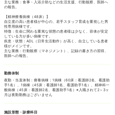
主な業務：食事・入浴介助などの生活支援、行動観察、医師へ
の報告。
【精神療養病棟（48床）】
自立度の高い患者様が中心の、若手スタッフ育成を重視した男
性専用病棟です。
特徴：生命に関わる重篤な状態の患者様は少なく、容体が安定
している方が多い病棟です。
疾患・状態：ADL（日常生活動作）が高く、自立している患者
様がメインです。
主な業務：行動観察（マネジメント）、記録の書き方の習得、
医師への報告。
勤務体制
夜勤・当直体制：療養病棟：1病棟（60床：看護師2名、看護助
手1名）、1病棟（45床：看護師1名、看護助手1名）、精神科一
般病棟（45床：看護師2名、看護助手1名）※入職されて2～3ヶ
月は夜勤勤務はございません
施設形態・診療科目