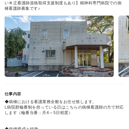
◆興奮度合いが高い患者様に対しては、ドクターの判断の
い☆正看護師資格取得支援制度もあり】精神科専門病院での病
もと拘束することにしています。患者様の安全を守ること
棟看護師募集です♪
はもちろんですが、スタッフの方々の安全を守ることを大
事にしている病院です！
仕事内容
◆病棟における看護業務全般をお任せ致します。
L病院群輪番制を担っている日はこちらの病棟看護師の方で対応
します（輪番当番：月4～5日程度）
◆病棟構成と特徴