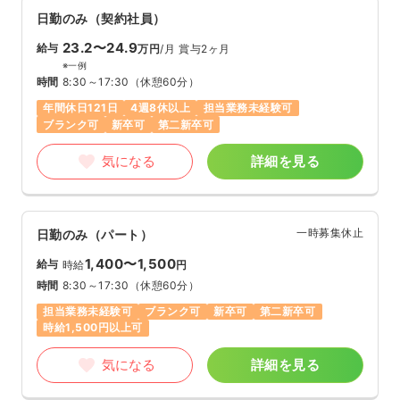
日勤のみ（契約社員）
23.2〜24.9
給与
万円
/月
賞与2ヶ月
※一例
時間
8:30～17:30
（休憩60分）
年間休日121日
4週8休以上
担当業務未経験可
ブランク可
新卒可
第二新卒可
気になる
詳細を見る
一時募集休止
日勤のみ（パート）
1,400〜1,500
給与
時給
円
時間
8:30～17:30
（休憩60分）
担当業務未経験可
ブランク可
新卒可
第二新卒可
時給1,500円以上可
気になる
詳細を見る