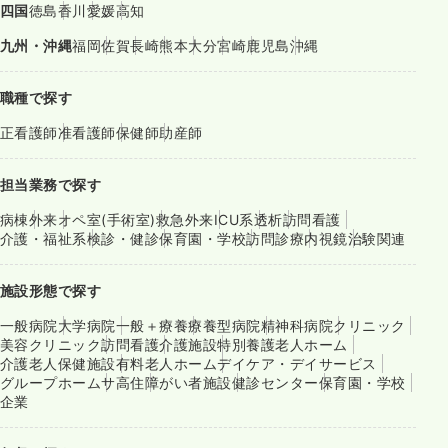
四国
徳島
香川
愛媛
高知
九州・沖縄
福岡
佐賀
長崎
熊本
大分
宮崎
鹿児島
沖縄
職種で探す
正看護師
准看護師
保健師
助産師
担当業務で探す
病棟
外来
オペ室(手術室)
救急外来
ICU系
透析
訪問看護
介護・福祉系
検診・健診
保育園・学校
訪問診療
内視鏡
治験関連
施設形態で探す
一般病院
大学病院
一般＋療養
療養型病院
精神科病院
クリニック
美容クリニック
訪問看護
介護施設
特別養護老人ホーム
介護老人保健施設
有料老人ホーム
デイケア・デイサービス
グループホーム
サ高住
障がい者施設
健診センター
保育園・学校
企業