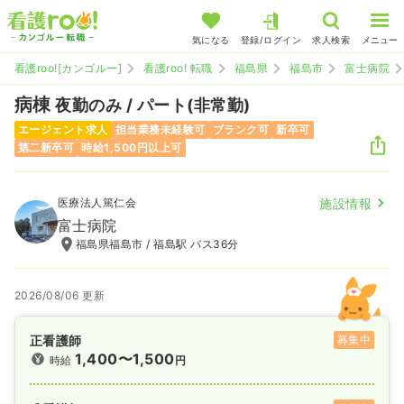
気になる
登録/ログイン
求人検索
メニュー
看護roo![カンゴルー]
看護roo! 転職
福島県
福島市
富士病院
病棟
夜勤のみ / パート(非常勤)
エージェント求人
担当業務未経験可
ブランク可
新卒可
第二新卒可
時給1,500円以上可
医療法人篤仁会
施設情報
富士病院
福島県福島市 / 福島駅 バス36分
2026/08/06 更新
正看護師
募集中
1,400〜1,500
時給
円