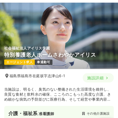
18.1〜20.2
給与
万円
/月
賞与2回
※一例
時間
8:30～17:30
（休憩60分）
日祝休み
年間休日120日
4週8休以上
ブランク可
月給20万円以上可
気になる
詳細を見る
社会福祉法人アイリス学園
特別養護老人ホームさわやかアイリス
エージェント求人
車通勤可
福島県福島市在庭坂字志津山6-1
施設詳細
当施設は、明るく、臭気のない整備された生活環境を維持し、
良質な食材と飲料水の確保、こころのこもった高度な介護、き
め細かな病気の予防並びに医療行為、そして経営や事業内容の
透明性を持ち法令を遵守し、役員全員による施設のサポート体
制のもと、「施設は人なり」をモットーに各職員が研鑽に励
介護・福祉系
その他介護施設
准看護師
み、お客様にとって日本一安心して住み心地の良い施設を目指