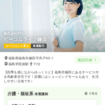
株式会社PCL
ピーコムライフ鎌田
エージェント求人
車通勤可
福島県福島市鎌田字舟戸40-1
施設詳細
福島学院前駅
11分
【四季を感じながらゆっくりと】福島市鎌田にあるサービス付
き高齢者住宅です！近隣にはショッピングモールもあり、生活
しやすい立地です♪
介護・福祉系
サ高住
准看護師