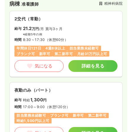
病棟
精神科病院
准看護師
2交代（常勤）
21.2
給与
万円
/月
賞与3ヶ月
※経験5年の例
時間
8:30～17:30
（休憩60分）
年間休日121日
4週8休以上
担当業務未経験可
ブランク可
新卒可
第二新卒可
月給31万円以上可
気になる
詳細を見る
夜勤のみ（パート）
1,300
給与
時給
円
時間
17:00～9:00
（休憩120分）
担当業務未経験可
ブランク可
新卒可
第二新卒可
時給1,500円以上可