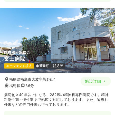
医療法人篤仁会
富士病院
エージェント求人
車通勤可
託児所
福島県福島市大波字熊野山1
施設詳細
福島駅
36分
病院創立40年以上になる、282床の精神科専門病院です。精神
科急性期～慢性期まで幅広く対応しております。また、物忘れ
外来などの専門外来も行っております。