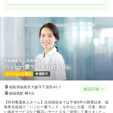
社会福祉法人北信福祉会
ハッピー愛ランドおおもり
エージェント求人
車通勤可
福島県福島市大森字下原田45-1
施設詳細
南福島駅
5分
【特別養護老人ホーム】北信福祉会では平成8年の開業以来、福
島県北地域で「ハッピー愛ランド」を中心に介護、児童、障が
い福祉サービスなど幅広いサービスをご提供して参りました。