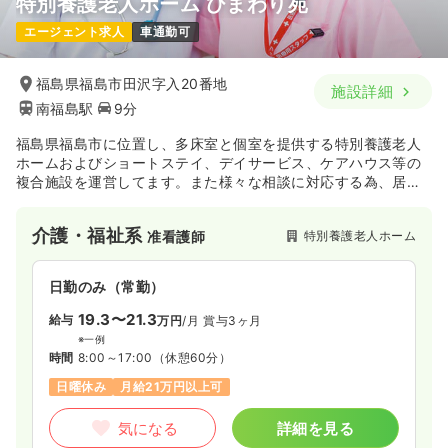
特別養護老人ホーム ひまわり苑
エージェント求人
車通勤可
福島県福島市田沢字入20番地
施設詳細
南福島駅
9分
福島県福島市に位置し、多床室と個室を提供する特別養護老人
ホームおよびショートステイ、デイサービス、ケアハウス等の
複合施設を運営してます。また様々な相談に対応する為、居宅
介護支援事業所包括支援センターも併設しています。「ともに
生きる喜びを」を法人理念として、利用者の意思を尊重した介
介護・福祉系
特別養護老人ホーム
准看護師
護に徹し、安全で安心した豊かな生活を送ることができるよ
う、心のこもったサービスを提供する事業所です。
日勤のみ（常勤）
19.3〜21.3
給与
万円
/月
賞与3ヶ月
※一例
時間
8:00～17:00
（休憩60分）
日曜休み
月給21万円以上可
気になる
詳細を見る