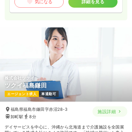
気になる
詳細を見る
株式会社ツクイ
ツクイ福島鎌田
エージェント求人
車通勤可
福島県福島市鎌田字赤沼28-3
施設詳細
卸町駅
8分
デイサービスを中心に、沖縄から北海道まで介護施設を全国展