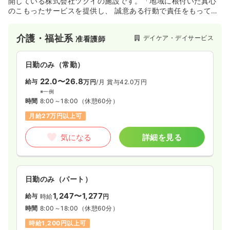
開している株式会社ツクイの施設です。「地域に根付いた真心
のこもったサービスを提供し、 誠意ある行動で責任をもってお
客様と社会に貢献する」の経営理念のもと、全国に事業所を展
開しています。
介護・福祉系
デイケア・デイサービス
准看護師
日勤のみ（常勤）
22.0〜26.8
給与
万円
/月
賞与42.0万円
※一例
時間
8:00～18:00
（休憩60分）
月給27万円以上可
気になる
詳細を見る
日勤のみ（パート）
1,247〜1,277
給与
時給
円
時間
8:00～18:00
（休憩60分）
時給1,200円以上可