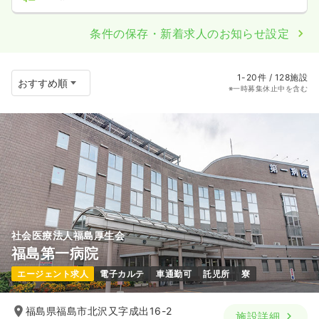
条件の保存・新着求人のお知らせ設定
1-20件 / 128施設
※一時募集休止中を含む
社会医療法人福島厚生会
福島第一病院
エージェント求人
電子カルテ
車通勤可
託児所
寮
福島県福島市北沢又字成出16-2
施設詳細