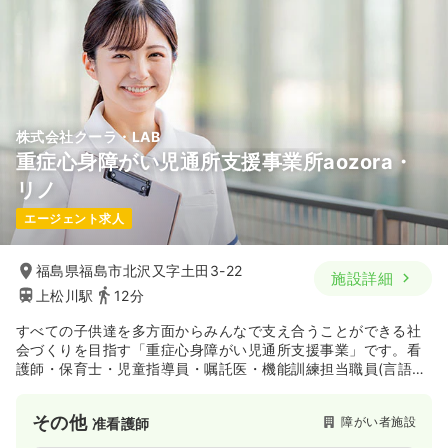
株式会社クーラ・LAB
重症心身障がい児通所支援事業所aozora・
リノ
エージェント求人
福島県福島市北沢又字土田3-22
施設詳細
上松川駅
12分
すべての子供達を多方面からみんなで支え合うことができる社
会づくりを目指す「重症心身障がい児通所支援事業」です。看
護師・保育士・児童指導員・嘱託医・機能訓練担当職員(言語聴
覚士）などが在籍しサポートを行っています。
その他
障がい者施設
准看護師