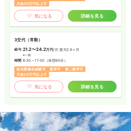
月給30万円以上可
気になる
詳細を見る
3交代（常勤）
21.2〜24.2
給与
万円
/月
賞与2.9ヶ月
※一例
時間
8:30～17:00
（休憩60分）
担当業務未経験可
新卒可
第二新卒可
月給29万円以上可
気になる
詳細を見る