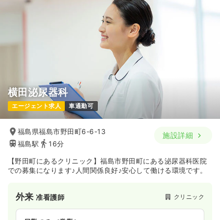
横田泌尿器科
エージェント求人
車通勤可
福島県福島市野田町6-6-13
施設詳細
福島駅
16分
【野田町にあるクリニック】福島市野田町にある泌尿器科医院
での募集になります♪人間関係良好♪安心して働ける環境です。
外来
クリニック
准看護師