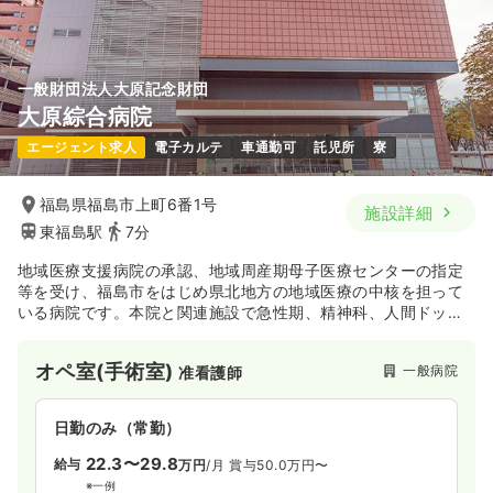
一般財団法人大原記念財団
大原綜合病院
エージェント求人
電子カルテ
車通勤可
託児所
寮
福島県福島市上町6番1号
施設詳細
東福島駅
7分
地域医療支援病院の承認、地域周産期母子医療センターの指定
等を受け、福島市をはじめ県北地方の地域医療の中核を担って
いる病院です。本院と関連施設で急性期、精神科、人間ドッ
ク、研究・教育等トータルで医療を提供しています。
オペ室(手術室)
一般病院
准看護師
日勤のみ（常勤）
22.3〜29.8
給与
万円
/月
賞与50.0万円〜
※一例