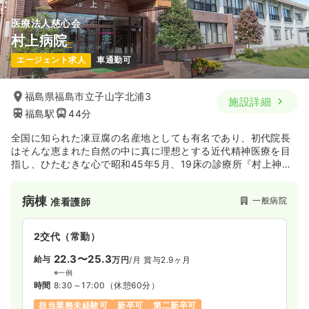
医療法人慈心会
村上病院
エージェント求人
車通勤可
福島県福島市立子山字北浦3
施設詳細
福島駅
44分
全国に知られた凍豆腐の名産地としても有名であり、初代院長
はそんな恵まれた自然の中に真に理想とする近代精神医療を目
指し、ひたむきな心で昭和45年5月、19床の診療所『村上神経
科医院』を創設しました。以来2度に亘る増床を重ね132床の
『医療法人慈心会村上病院』として、寝食を忘れ全員一丸とな
病棟
一般病院
准看護師
って精神医療に打ち込む熱意は脈々と息づいております。
2交代（常勤）
22.3〜25.3
給与
万円
/月
賞与2.9ヶ月
※一例
時間
8:30～17:00
（休憩60分）
担当業務未経験可
新卒可
第二新卒可