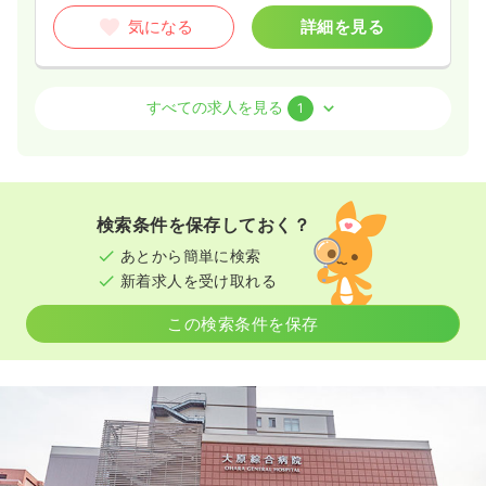
気になる
詳細を見る
外来
精神科病院
准看護師
すべての求人を見る
1
一時募集休止
日勤のみ（パート）
1,300
給与
時給
円〜
時間
9:00～12:00
検索条件を保存しておく？
時給1,500円以上可
あとから簡単に検索
新着求人を受け取れる
気になる
詳細を見る
この検索条件を保存