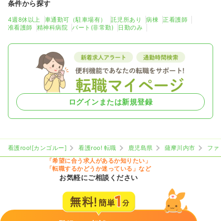
条件から探す
4週8休以上
車通勤可（駐車場有）
託児所あり
病棟
正看護師
准看護師
精神科病院
パート(非常勤)
日勤のみ
ログインまたは新規登録
看護roo![カンゴルー]
看護roo! 転職
鹿児島県
薩摩川内市
ファ
「希望に合う求人があるか知りたい」
「転職するかどうか迷っている」など
お気軽にご相談ください