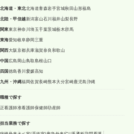
北海道・東北
北海道
青森
岩手
宮城
秋田
山形
福島
北陸・甲信越
新潟
富山
石川
福井
山梨
長野
関東
東京
神奈川
埼玉
千葉
茨城
栃木
群馬
東海
愛知
岐阜
静岡
三重
関西
大阪
京都
兵庫
滋賀
奈良
和歌山
中国
広島
岡山
鳥取
島根
山口
四国
徳島
香川
愛媛
高知
九州・沖縄
福岡
佐賀
長崎
熊本
大分
宮崎
鹿児島
沖縄
職種で探す
正看護師
准看護師
保健師
助産師
担当業務で探す
病棟
外来
オペ室(手術室)
救急外来
ICU系
透析
訪問看護