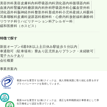
美容外科
美容皮膚科
内科
呼吸器内科
消化器内科
循環器内科
血液内科
腎臓内科
糖尿病内科
外科
呼吸器外科
心臓血管外科
消化器外科
脳神経外科
整形外科
形成外科
小児科
産婦人科
眼科
耳鼻咽喉科
皮膚科
泌尿器科
精神科・心療内科
放射線科
麻酔科
リウマチ科
リハビリテーション科
アレルギー科
緩和医療科（ホスピス）
特徴で探す
新規オープン
4週8休以上
土日休み
駅徒歩５分以内
車通勤可（駐車場有）
寮あり
託児所あり
ブランク・未経験可
電子カルテあり
会社概要
事業所案内
看護roo!を運営する(株)クイックは、個人情報保護に取り組む企業を示す
プライバシーマークを取得しています。
看護roo!を運営する(株)クイックは、適正な有料職業紹介事業者として厚
生労働省より認定を受けています。