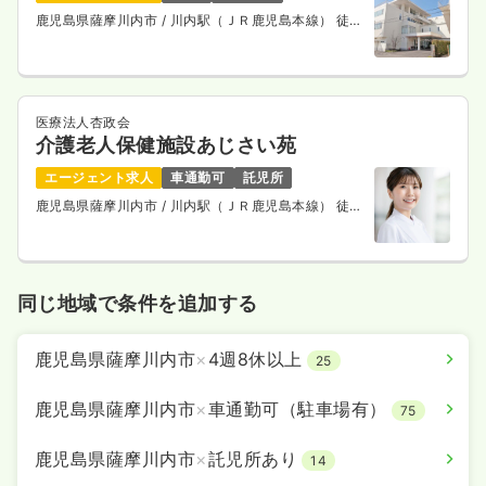
鹿児島県薩摩川内市
/ 川内駅（ＪＲ鹿児島本線） 徒歩
14分
医療法人杏政会
介護老人保健施設あじさい苑
エージェント求人
車通勤可
託児所
鹿児島県薩摩川内市
/ 川内駅（ＪＲ鹿児島本線） 徒歩
7分
同じ地域で条件を追加する
鹿児島県薩摩川内市
×
4週8休以上
25
鹿児島県薩摩川内市
×
車通勤可（駐車場有）
75
鹿児島県薩摩川内市
×
託児所あり
14