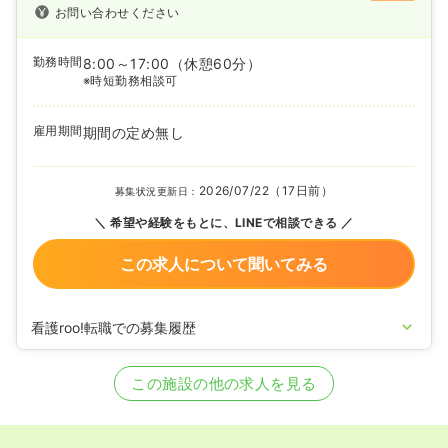
お問い合わせください
勤務時間
8:00～17:00
（休憩60分）
※時短勤務相談可
雇用期間
期間の定め無し
2026/07/22（17日前）
募集状況更新日：
希望や経験をもとに、LINEで相談できる
この求人について聞いてみる
看護roo!転職での募集履歴
2025/06/26
正・准看護師の募集を開始
2025/04/02
正・准看護師の募集を休止
この施設の他の求人を見る
2024/03/04
正・准看護師を募集中