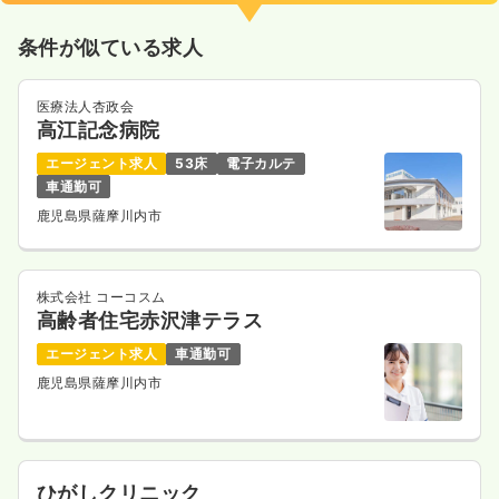
条件が似ている求人
医療法人杏政会
高江記念病院
エージェント求人
53床
電子カルテ
車通勤可
鹿児島県薩摩川内市
株式会社 コーコスム
高齢者住宅赤沢津テラス
エージェント求人
車通勤可
鹿児島県薩摩川内市
ひがしクリニック