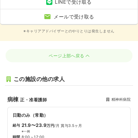
LINEで受け取る
メールで受け取る
※キャリアアドバイザーとのやりとりは発生しません
ページ上部へ戻る
この施設の他の求人
病棟
精神科病院
正・准看護師
日勤のみ（常勤）
21.9〜23.9
給与
万円
/月
賞与3.5ヶ月
※一例
時間
8:00～17:00