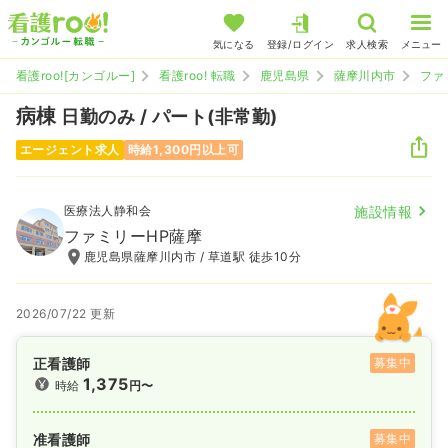
気になる
登録/ログイン
求人検索
メニュー
看護roo![カンゴルー]
看護roo! 転職
鹿児島県
薩摩川内市
ファ
病棟
日勤のみ / パート(非常勤)
エージェント求人
時給1,300円以上可
医療法人静和会
施設情報
ファミリーHP薩摩
鹿児島県薩摩川内市 / 草道駅 徒歩10分
2026/07/22 更新
正看護師
募集中
1,375
時給
円〜
准看護師
募集中