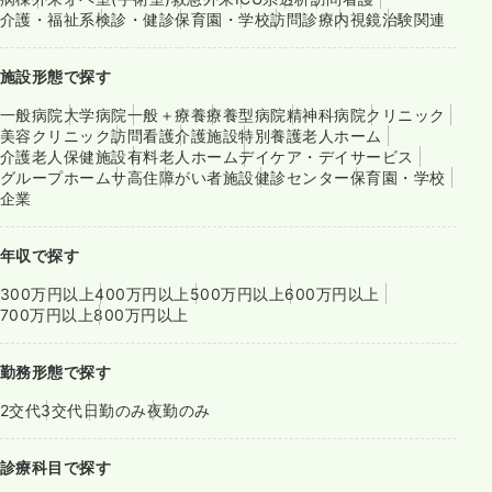
介護・福祉系
検診・健診
保育園・学校
訪問診療
内視鏡
治験関連
施設形態で探す
一般病院
大学病院
一般＋療養
療養型病院
精神科病院
クリニック
美容クリニック
訪問看護
介護施設
特別養護老人ホーム
介護老人保健施設
有料老人ホーム
デイケア・デイサービス
グループホーム
サ高住
障がい者施設
健診センター
保育園・学校
企業
年収で探す
300万円以上
400万円以上
500万円以上
600万円以上
700万円以上
800万円以上
勤務形態で探す
2交代
3交代
日勤のみ
夜勤のみ
診療科目で探す