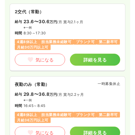
2交代（常勤）
23.6〜30.6
給与
万円
/月
賞与2.1ヶ月
※一例
時間
8:30～17:30
4週8休以上
担当業務未経験可
ブランク可
第二新卒可
月給30万円以上可
気になる
詳細を見る
一時募集休止
夜勤のみ（常勤）
29.8〜36.8
給与
万円
/月
賞与2.2ヶ月
※一例
時間
16:45～8:45
4週8休以上
担当業務未経験可
ブランク可
第二新卒可
月給36万円以上可
気になる
詳細を見る