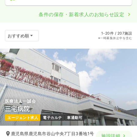
条件の保存・新着求人のお知らせ設定
1-20件 / 207施設
※一時募集休止中を含む
医療法人一誠会
三宅病院
エージェント求人
電子カルテ
車通勤可
鹿児島県鹿児島市谷山中央7丁目3番地1号
施設詳細