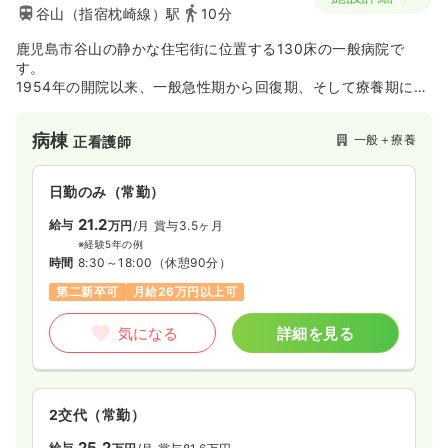
谷山（指宿枕崎線）駅
10分
鹿児島市谷山の静かな住宅街に位置する130床の一般病院で
す。
1954年の開院以来、一般急性期から回復期、そして療養期にい
たるまで幅広い診療を実施する、地域密着型の病院です。
病棟
一般＋療養
正看護師
日勤のみ（常勤）
21.2
給与
万円
/月
賞与3.5ヶ月
※経験5年の例
時間
8:30～18:00
（休憩90分）
第二新卒可
月給26万円以上可
気になる
詳細を見る
2交代（常勤）
25.2
給与