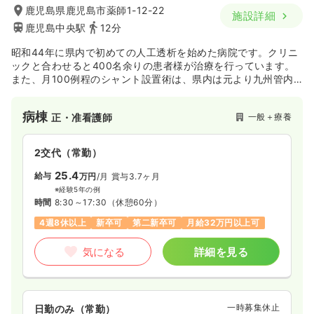
鹿児島県鹿児島市薬師1-12-22
施設詳細
鹿児島中央駅
12分
昭和44年に県内で初めての人工透析を始めた病院です。クリニ
ックと合わせると400名余りの患者様が治療を行っています。
また、月100例程のシャント設置術は、県内は元より九州管内
から来院されており、幅広いエリアの患者様へ医療提供を行っ
ております。
病棟
一般＋療養
正・准看護師
2交代（常勤）
25.4
給与
万円
/月
賞与3.7ヶ月
※経験5年の例
時間
8:30～17:30
（休憩60分）
4週8休以上
新卒可
第二新卒可
月給32万円以上可
気になる
詳細を見る
一時募集休止
日勤のみ（常勤）