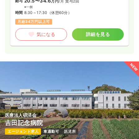
20.5〜34.6
給与
万円
/月
賞与2回
※一例
時間
8:30～17:30
（休憩60分）
月給34万円以上可
気になる
詳細を見る
NEW
医療法人碩済会
吉田記念病院
エージェント求人
車通勤可
託児所