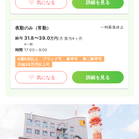
気になる
詳細を見る
一時募集休止
夜勤のみ（常勤）
31.8〜39.0
給与
万円
/月
賞与4ヶ月
※一例
時間
17:00～9:00
4週8休以上
ブランク可
新卒可
第二新卒可
月給39万円以上可
気になる
詳細を見る