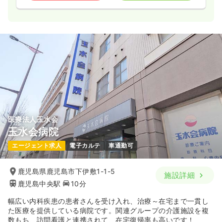
医療法人玉水会
玉水会病院
エージェント求人
電子カルテ
車通勤可
鹿児島県鹿児島市下伊敷1-1-5
施設詳細
鹿児島中央駅
10分
幅広い内科疾患の患者さんを受け入れ、治療～在宅まで一貫し
た医療を提供している病院です。関連グループの介護施設を複
数もち、訪問看護と連携されて、在宅復帰率も高いです！