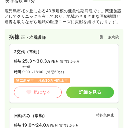
宇宿駅
7分
鹿児島市桜ヶ丘にある40床規模の亜急性期病院です。関連施設
としてクリニックも有しており、地域のさまざまな医療機関と
連携を取りながら地域の医療ニーズに貢献を続けております。
病棟
一般病院
正・准看護師
2交代（常勤）
25.3〜30.3
給与
万円
/月
賞与3.5ヶ月
※一例
時間
9:00～18:00
（休憩60分）
第二新卒可
月給30万円以上可
気になる
詳細を見る
一時募集休止
日勤のみ（常勤）
19.0〜24.0
給与
万円
/月
賞与3.5ヶ月