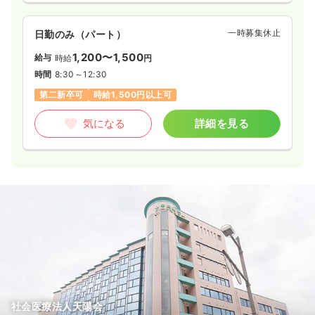
一時募集休止
日勤のみ（パート）
1,200〜1,500
給与
時給
円
時間
8:30～12:30
第二新卒可
時給1,500円以上可
気になる
詳細を見る
社会医療法人天陽会