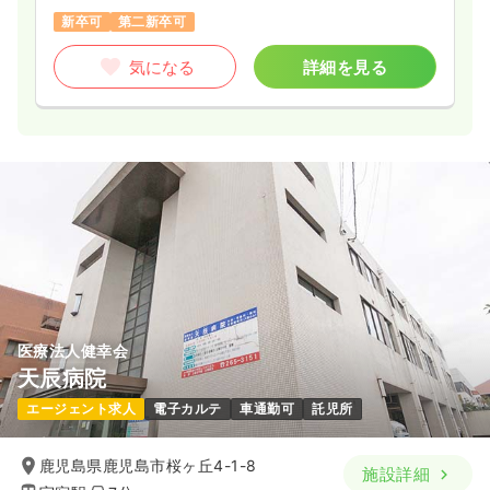
新卒可
第二新卒可
気になる
詳細を見る
医療法人健幸会
天辰病院
エージェント求人
電子カルテ
車通勤可
託児所
鹿児島県鹿児島市桜ヶ丘4-1-8
施設詳細