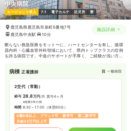
中央病院
エージェント求人
7:1
電子カルテ
託児所
寮
鹿児島県鹿児島市泉町6番地7号
施設詳細
鹿児島中央駅
10分
断らない救急医療をモットーに、ハートセンターを有し、循環
器内科・心臓血管外科領域において、県内トップクラスの症例
を誇る病院です。中途のサポートが手厚く、ご経験が浅い方で
も看護師としてのスキルを0から身につけることができるため、
キャリアアップにおすすめです！
病棟
一般病院
正看護師
2交代（常勤）
28.8
給与
万円
/月
賞与4ヶ月
※経験3年の例
時間
8:30～17:00
（休憩60分）
4週8休以上
ブランク可
新卒可
第二新卒可
月給34万円以上可