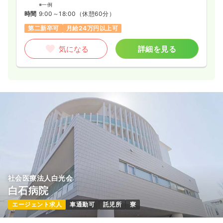
※一例
時間
9:00～18:00
（休憩60分）
第二新卒可
月給24万円以上可
気になる
詳細を見る
社会医療法人白光会
白石病院
エージェント求人
車通勤可
託児所
寮