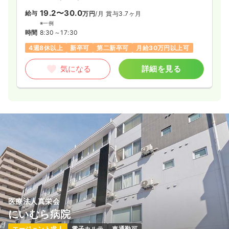
19.2〜30.0
給与
万円
/月
賞与3.7ヶ月
※一例
時間
8:30～17:30
4週8休以上
新卒可
第二新卒可
月給30万円以上可
気になる
詳細を見る
医療法人真栄会
にいむら病院
エージェント求人
電子カルテ
車通勤可