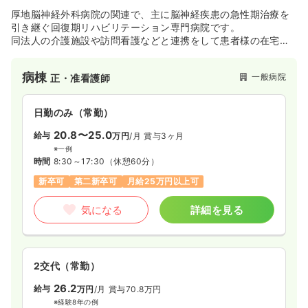
厚地脳神経外科病院の関連で、主に脳神経疾患の急性期治療を
引き継ぐ回復期リハビリテーション専門病院です。
同法人の介護施設や訪問看護などと連携をして患者様の在宅復
帰を目指しています。
病棟
一般病院
正・准看護師
日勤のみ（常勤）
20.8〜25.0
給与
万円
/月
賞与3ヶ月
※一例
時間
8:30～17:30
（休憩60分）
新卒可
第二新卒可
月給25万円以上可
気になる
詳細を見る
2交代（常勤）
26.2
給与
万円
/月
賞与70.8万円
※経験8年の例