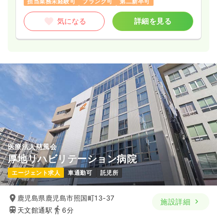
担当業務未経験可
ブランク可
第二新卒可
気になる
詳細を見る
医療法人慈風会
厚地リハビリテーション病院
エージェント求人
車通勤可
託児所
鹿児島県鹿児島市照国町13-37
施設詳細
天文館通駅
6分