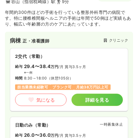
谷山（指宿枕崎線）駅
9分
年間約300件ほどの手術を行っている整形外科専門の病院で
す。特に腰椎椎間板ヘルニアの手術は年間で50例ほど実績もあ
り、幅広い年齢層の方のケアにあたっています。
病棟
クリニック
正・准看護師
2交代（常勤）
29.4〜38.4
給与
万円
/月
賞与3.5ヶ月
※一例
時間
8:30～18:00
（休憩105分）
担当業務未経験可
ブランク可
月給38万円以上可
気になる
詳細を見る
一時募集休止
日勤のみ（常勤）
26.0〜36.0
給与
万円
/月
賞与3.5ヶ月