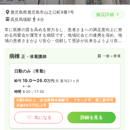
鹿児島県鹿児島市山之口町8番1号
施設詳細
高見馬場駅
4分
常に医療の質を高める努力をし、患者さまへの満足度向上に努
める尚愛会が運営する病院です。地域社会との連携を深め、地
域の患者さまがより安心・信頼して受診が出来るようより良い
サービスを提供し続けております。
病棟
一般＋療養
正・准看護師
日勤のみ（常勤）
19.0〜26.0
給与
万円
/月
賞与2.1ヶ月
※一例
時間
8:30～17:30
4週8休以上
担当業務未経験可
ブランク可
第二新卒可
月給26万円以上可
気になる
詳細を見る