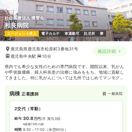
社会医療法人 博愛会
相良病院
エージェント求人
電子カルテ
車通勤可
託児所
寮
鹿児島県鹿児島市松原町3番地31号
施設詳細
鹿児島中央駅
10分
県内でも希少な女性のための専門病院です。開院以来、乳がん
や甲状腺腫瘍、婦人科疾患の治療に強みをもち、地域に貢献し
てきました。特に乳がんについては九州ではじめてマンモグラ
フィを導入し、その手術件数は現在全国でも屈指となっていま
す。
病棟
一般病院
正看護師
また、鹿児島県内ではじめて厚生労働省から承認された緩和ケ
ア病棟では、一人ひとりに寄り添い、患者様が有意義な生活を
送っていただけるように取り組み続けています。
2交代（常勤）
30.8
給与
万円
/月
賞与3回
※経験15年の例
時間
8:30～17:00
（休憩60分）