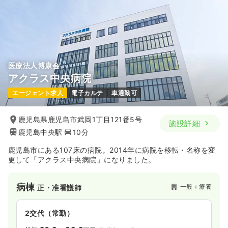
医療法人博康会
アクラス中央病院
エージェント求人
電子カルテ
車通勤可
鹿児島県鹿児島市武岡1丁目121番5号
施設詳細
鹿児島中央駅
10分
鹿児島市にある107床の病院。2014年に病院を移転・名称を変
更して「アクラス中央病院」になりました。
病棟
一般＋療養
正・准看護師
2交代（常勤）