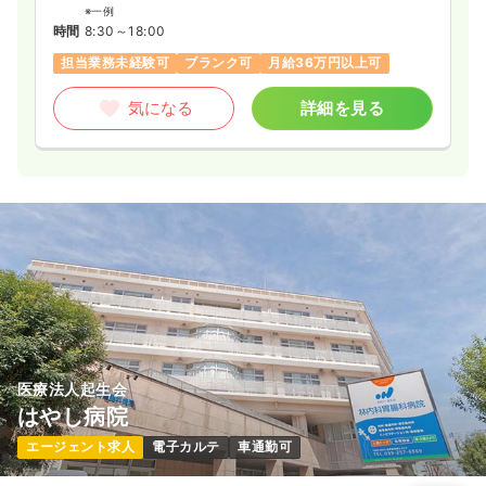
※一例
時間
8:30～18:00
担当業務未経験可
ブランク可
月給36万円以上可
気になる
詳細を見る
医療法人起生会
はやし病院
エージェント求人
電子カルテ
車通勤可