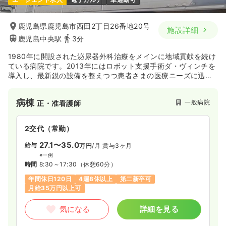
鹿児島県鹿児島市西田2丁目26番地20号
施設詳細
鹿児島中央駅
3分
1980年に開設された泌尿器外科治療をメインに地域貢献を続け
ている病院です。2013年にはロボット支援手術ダ・ヴィンチを
導入し、最新鋭の設備を整えつつ患者さまの医療ニーズに迅速
に対応することができるよう努めております。
病棟
一般病院
正・准看護師
2交代（常勤）
27.1〜35.0
給与
万円
/月
賞与3ヶ月
※一例
時間
8:30～17:30
（休憩60分）
年間休日120日
4週8休以上
第二新卒可
月給35万円以上可
気になる
詳細を見る