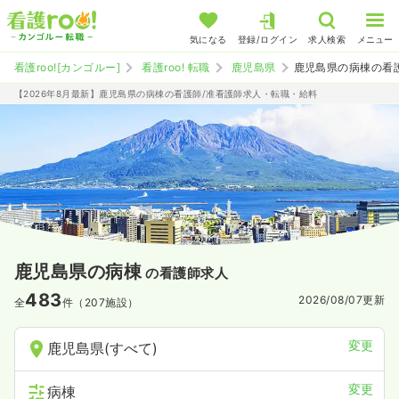
気になる
登録/ログイン
求人検索
メニュー
看護roo![カンゴルー]
看護roo! 転職
鹿児島県
鹿児島県の病棟の看
【2026年8月最新】鹿児島県の病棟の看護師/准看護師求人・転職・給料
鹿児島県の病棟
の看護師求人
483
2026/08/07
更新
全
件（207施設）
変更
鹿児島県(すべて)
変更
病棟