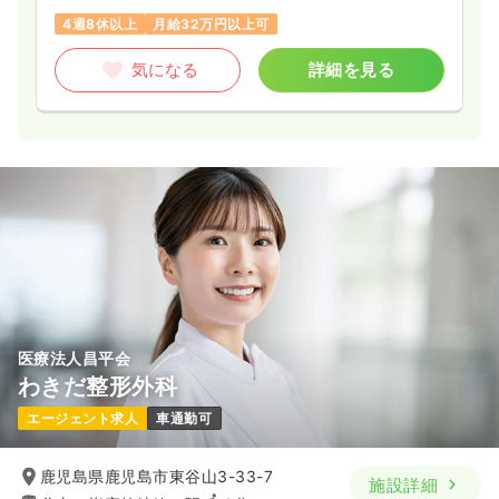
4週8休以上
月給32万円以上可
気になる
詳細を見る
医療法人昌平会
わきだ整形外科
エージェント求人
車通勤可
鹿児島県鹿児島市東谷山3-33-7
施設詳細