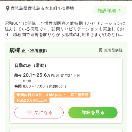
鹿児島県鹿児島市本名町470番地
施設詳細
昭和60年に開院した慢性期医療と維持期リハビリテーションに
注力している病院です。訪問リハビリテーションも実施してお
り、職種間で連携を取りながら地域の利用者さまが住みなれた
土地で日常生活をより自立して過ごせるよう支援を行っており
ます。
病棟
療養型病院
正・准看護師
日勤のみ（常勤）
20.1〜25.6
給与
万円
/月
賞与3.1ヶ月
※一例
時間
8:00～17:00
（休憩60分）
年間休日120日
4週8休以上
第二新卒可
月給25万円以上可
気になる
詳細を見る