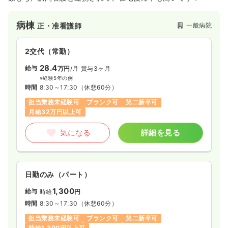
病棟
一般病院
正・准看護師
2交代（常勤）
28.4
給与
万円
/月
賞与3ヶ月
※経験5年の例
時間
8:30～17:30
（休憩60分）
担当業務未経験可
ブランク可
第二新卒可
月給32万円以上可
気になる
詳細を見る
日勤のみ（パート）
1,300
給与
時給
円
時間
8:30～17:30
（休憩60分）
担当業務未経験可
ブランク可
第二新卒可
時給1,300円以上可