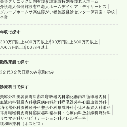
美容クリニック
訪問看護
介護施設
特別養護老人ホーム
介護老人保健施設
有料老人ホーム
デイケア・デイサービス
グループホーム
サ高住
障がい者施設
健診センター
保育園・学校
企業
年収で探す
300万円以上
400万円以上
500万円以上
600万円以上
700万円以上
800万円以上
勤務形態で探す
2交代
3交代
日勤のみ
夜勤のみ
診療科目で探す
美容外科
美容皮膚科
内科
呼吸器内科
消化器内科
循環器内科
血液内科
腎臓内科
糖尿病内科
外科
呼吸器外科
心臓血管外科
消化器外科
脳神経外科
整形外科
形成外科
小児科
産婦人科
眼科
耳鼻咽喉科
皮膚科
泌尿器科
精神科・心療内科
放射線科
麻酔科
リウマチ科
リハビリテーション科
アレルギー科
緩和医療科（ホスピス）