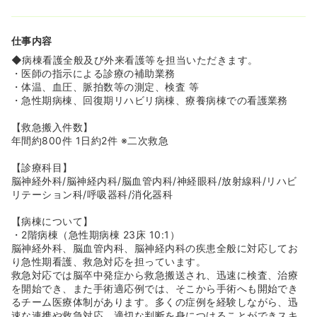
≪地域医療への貢献とチーム医療を実感！≫
◆地域の中核病院として脳卒中医療に貢献しており、患者
仕事内容
様一人ひとりに寄り添い、回復や地域生活への移行を支援
できます。
◆病棟看護全般及び外来看護等を担当いただきます。
◆医師をはじめとする多職種との連携が密で、毎朝の全症
・医師の指示による診療の補助業務
例カンファレンスなどで活発に意見交換しながらチーム医
・体温、血圧、脈拍数等の測定、検査 等
療を実践できます！
・急性期病棟、回復期リハビリ病棟、療養病棟での看護業務
◆温かく協力的な人間関係を大切にしており、困った時も
支え合えるアットホームな雰囲気です。
【救急搬入件数】
年間約800件 1日約2件 ※二次救急
≪安定した経営基盤と充実した福利厚生！≫
◆長年の実績と地域からの信頼を誇る安定した病院で、退
【診療科目】
職金制度もあるため安心して長く働くことができます。
脳神経外科/脳神経内科/脳血管内科/神経眼科/放射線科/リハビ
◆地方エリアながら、夜勤手当や各種手当を含め、キャリ
リテーション科/呼吸器科/消化器科
アと貢献に見合った競争力のある給与水準です。
◆独身寮や無料駐車場、入職支度金制度など、生活をサポ
【病棟について】
ートする福利厚生も充実しています！
・2階病棟（急性期病棟 23床 10:1）
脳神経外科、脳血管内科、脳神経内科の疾患全般に対応してお
り急性期看護、救急対応を担っています。
救急対応では脳卒中発症から救急搬送され、迅速に検査、治療
を開始でき、また手術適応例では、そこから手術へも開始でき
るチーム医療体制があります。多くの症例を経験しながら、迅
速な連携や救急対応、適切な判断を身につけることができスキ