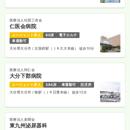
医療法人社団三杏会
仁医会病院
エージェント求人
60床
電子カルテ
車通勤可
大分県大分市
/ 古国府駅（ＪＲ久大本線） 徒歩10分
医療法人同仁会
大分下郡病院
エージェント求人
384床
車通勤可
託児所
大分県大分市
/ 牧駅（ＪＲ日豊本線） 徒歩12分
医療法人多聞会
東九州泌尿器科