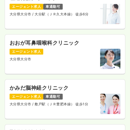
エージェント求人
車通勤可
外来
一般病院
正・准看護師
大分県大分市
/ 大分駅（ＪＲ久大本線） 徒歩6分
一時募集休止
日勤のみ（常勤）
25.3〜30.6
給与
万円
/月
賞与3.6ヶ月
※一例
おおが耳鼻咽喉科クリニック
時間
8:30～17:30
（休憩60分）
エージェント求人
日祝休み
年間休日125日
月給30万円以上可
大分県大分市
気になる
詳細を見る
かみだ脳神経クリニック
エージェント求人
車通勤可
大分県大分市
/ 敷戸駅（ＪＲ豊肥本線） 徒歩1分