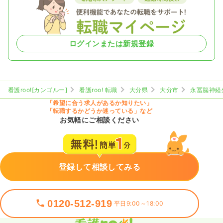
ログインまたは新規登録
看護roo![カンゴルー]
看護roo! 転職
大分県
大分市
永冨脳神経
「希望に合う求人があるか知りたい」
「転職するかどうか迷っている」など
お気軽にご相談ください
登録して相談してみる
0120-512-919
平日9:00～18:00