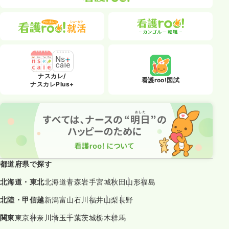
ナスカレ/
看護roo!国試
ナスカレPlus+
都道府県で探す
北海道・東北
北海道
青森
岩手
宮城
秋田
山形
福島
北陸・甲信越
新潟
富山
石川
福井
山梨
長野
関東
東京
神奈川
埼玉
千葉
茨城
栃木
群馬