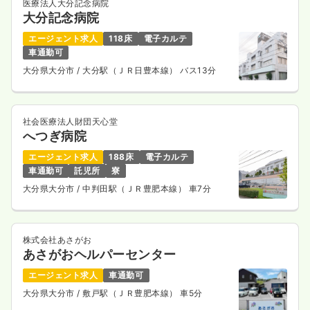
医療法人大分記念病院
大分記念病院
エージェント求人
118床
電子カルテ
車通勤可
大分県大分市
/ 大分駅（ＪＲ日豊本線） バス13分
社会医療法人財団天心堂
へつぎ病院
エージェント求人
188床
電子カルテ
車通勤可
託児所
寮
大分県大分市
/ 中判田駅（ＪＲ豊肥本線） 車7分
株式会社あさがお
あさがおヘルパーセンター
エージェント求人
車通勤可
大分県大分市
/ 敷戸駅（ＪＲ豊肥本線） 車5分