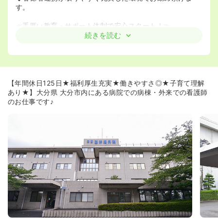
す。
≪手厚い教育・サポート体制で安心スタート！≫
◆クリニカルラダーとプリセプター制度を導入しており、
続きを読む
経験に合わせた計画的なスキルアップが可能です。
◆新人研修や大分県看護協会研修への参加、学会発表・研
修費用の補助など、学ぶ機会が豊富に用意されています。
◆病棟ローテーションで幅広い経験を積める他、准看護師
から正看護師への奨学金制度もあり、キャリア形成を病院
【年間休日125日★福利厚生充実★働きやすさ◎★子育て理解
全体で応援する風土です！
あり★】大分県 大分市内にある病院での病棟・外来での看護師
のお仕事です♪
≪ワークライフバランスを大切にできる環境です！≫
◆年間休日125日と非常に多く、プライベートや家族との
時間をしっかり確保できます。
◆子の看護休暇など休暇制度が充実しており、提携保育園
も隣接しているため、子育て中の方も安心して働けます。
◆柔軟な勤務体制にも対応しており、ライフスタイルに合
わせた働き方を相談可能です！
◆子育て支援を行っており、育児・介護休業の他、子の看
護の為の休暇、短時間勤務制度もあり、育児と仕事の両立
を目指す方を応援します。
◆また、パート勤務・時間短縮勤務（育児短時間勤務含
む）も人員状況に応じてご相談可能です。