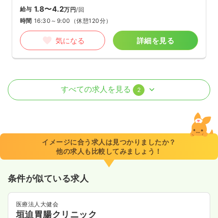
1.8〜4.2
給与
万円
/回
時間
16:30～9:00
（休憩120分）
気になる
詳細を見る
オペ室(手術室)
一般病院
正・准看護師
すべての求人を見る
2
日勤のみ（常勤）
27.8〜33.1
給与
万円
/月
賞与3.6ヶ月
※一例
イメージに合う求人は見つかりましたか？
時間
8:30～17:30
（休憩60分）
他の求人も比較してみましょう！
土日祝休み
年間休日125日
オンコールあり
月給33万円以上可
条件が似ている求人
気になる
詳細を見る
医療法人大健会
垣迫胃腸クリニック