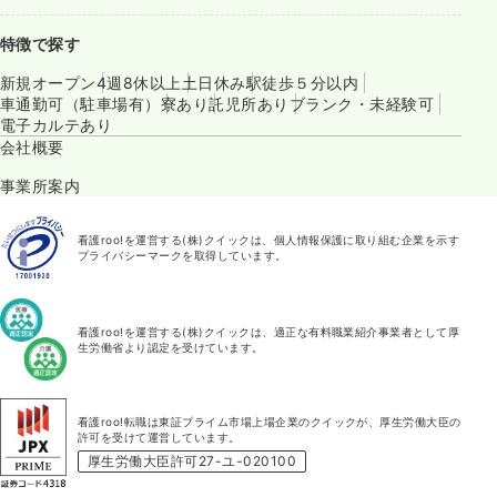
特徴で探す
新規オープン
4週8休以上
土日休み
駅徒歩５分以内
車通勤可（駐車場有）
寮あり
託児所あり
ブランク・未経験可
電子カルテあり
会社概要
事業所案内
看護roo!を運営する(株)クイックは、個人情報保護に取り組む企業を示す
プライバシーマークを取得しています。
看護roo!を運営する(株)クイックは、適正な有料職業紹介事業者として厚
生労働省より認定を受けています。
看護roo!転職は東証プライム市場上場企業のクイックが、厚生労働大臣の
許可を受けて運営しています。
厚生労働大臣許可27-ユ-020100