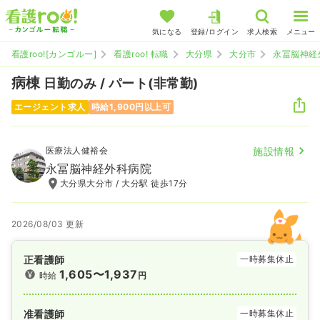
気になる
登録/ログイン
求人検索
メニュー
看護roo![カンゴルー]
看護roo! 転職
大分県
大分市
永冨脳神経
病棟
日勤のみ / パート(非常勤)
エージェント求人
時給1,900円以上可
医療法人健裕会
施設情報
永冨脳神経外科病院
大分県大分市 / 大分駅 徒歩17分
2026/08/03 更新
正看護師
一時募集休止
1,605〜1,937
時給
円
准看護師
一時募集休止