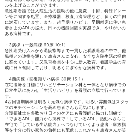
ルを上げることができます。
急性期看護では入院生活の援助の他に急変、手術、特殊ドレー
ン等に関する処置、医療機器、検査点滴管理など、多くの症例
に対応しています。また、超早期リハビリ、早期離床に伴い患
者さまのADLの拡大、日々の機能回復を実感でき、やりがいの
ある病棟です。
・3病棟（一般病棟 60床 10:1）
急性期受け入れから退院指導まで一貫した看護過程の中で、他
職種との連携を通して患者さんに安心、安全な入院生活の提供
に努めています。又教育委員を中心に新人教育、看護学生の育
成に日々奮闘しており、明るくにぎやかな病棟です。
・4西病棟（回復期リハ病棟 39床 15:1）
在宅復帰を目標にリハビリテーション科と一体となり病棟での
日常生活にあわせ「生活リハビリ」を看護の立場で行っていま
す。
4西回復期病棟は明るく元気な病棟です。明るい雰囲気はスタッ
フのモチベーションを高め患者さんも元気にします。
介護福祉士を多数おり日々のケアにも看護師と協力し訓練で
「できるADL」能力から病棟で「しているADL」活動へさらに
在宅で「している生活能力」へつなげていくよう患者・家族指
導を十分に行い家族の負担にも配慮しこれからも患者さんが笑