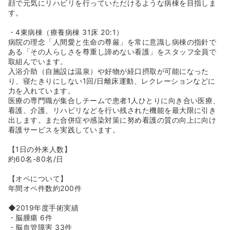
顔で元気にリハビリを行っていただけるような病棟を目指しま
す。
・4東病棟（療養病棟 31床 20:1）
病院の理念「人間愛と生命の尊厳」を常に意識し病棟の指針で
ある「その人らしさを尊重し諦めない看護」をスタッフ全員で
取組んでいます。
入浴介助（自施設は温泉）や好物が経口摂取が可能になった
り、寝たきりにしない1回/日離床運動、レクレーションなどに
力を入れています。
医療の専門職が集合しチームで患者1人ひとりに向き合い医療、
看護、介護、リハビリなどを行い残された機能を最大限に引き
出します。また合併症や感染対策に努め看護の質の向上に向け
看護サービスを実践しています。
【1日の外来人数】
約60名-80名/日
【オペについて】
年間オペ件数約200件
◆2019年度手術実績
・脳腫瘍 6件
・脳血管障害 33件