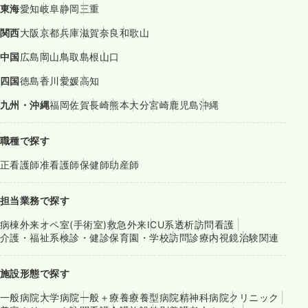
東海
愛知
岐阜
静岡
三重
関西
大阪
京都
兵庫
滋賀
奈良
和歌山
中国
広島
岡山
鳥取
島根
山口
四国
徳島
香川
愛媛
高知
九州・沖縄
福岡
佐賀
長崎
熊本
大分
宮崎
鹿児島
沖縄
職種で探す
正看護師
准看護師
保健師
助産師
担当業務で探す
病棟
外来
オペ室(手術室)
救急外来
ICU系
透析
訪問看護
介護・福祉系
検診・健診
保育園・学校
訪問診療
内視鏡
治験関連
施設形態で探す
一般病院
大学病院
一般＋療養
療養型病院
精神科病院
クリニック