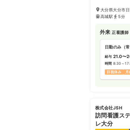
・設備を整え、胃
内視鏡検査を行っ
大分県大分市日
高城駅
5分
外来
正看護師
日勤のみ（常
21.0〜2
給与
時間
8:30～17
日祝休み
月
株式会社JSH
訪問看護ス
レ大分