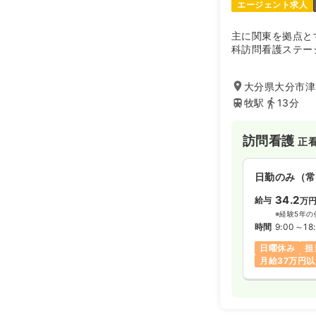
エージェント求人
主に関東を拠点と
科訪問看護ステー
大分県大分市津留
牧駅
13分
訪問看護
正
日勤のみ（常
34.2
給与
万
※経験5年の
時間
9:00～18
日曜休み
担
月給37万円