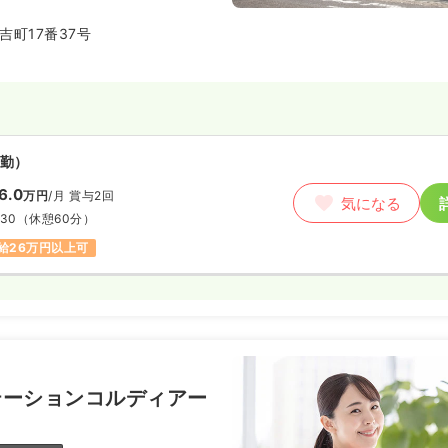
カメラや大腸カメラによる精密な
ています。
吉町17番37号
勤）
6.0
万円
/月
賞与2回
気になる
:30
（休憩60分）
給26万円以上可
テーションコルディアー