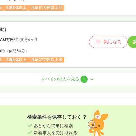
日
4週8休以上
月給31万円以上可
勤）
7.0
万円
/月
賞与4ヶ月
気になる
:00
（休憩60分）
日
4週8休以上
月給27万円以上可
室)
正看護師
すべての求人を見る
1
勤）
9.0
万円
/月
賞与4ヶ月
気になる
:00
（休憩60分）
検索条件を保存しておく？
年間休日125日
オンコールあり
あとから簡単に検索
以上可
新着求人を受け取れる