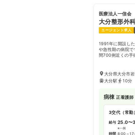
医療法人一信会
大分整形外
エージェント求人
1991年に開設し
や急性期の病院で
間700例近くの
ら手術後・退院す
極的にリハビリテ
後は、外来でのリ
大分県大分市岩田
大分駅
10分
病棟
正看護師
3交代（常勤
25.0〜3
給与
※一例
時間
8:00～17