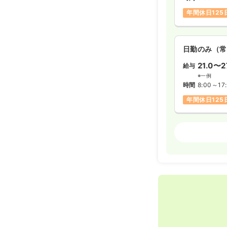
年間休日125
日勤のみ（常
21.0〜2
給与
※一例
時間
8:00～17
年間休日125
オペ室(手術
日勤のみ（常
23.0〜2
給与
※一例
時間
8:00～17
土日祝休み
月給29万円