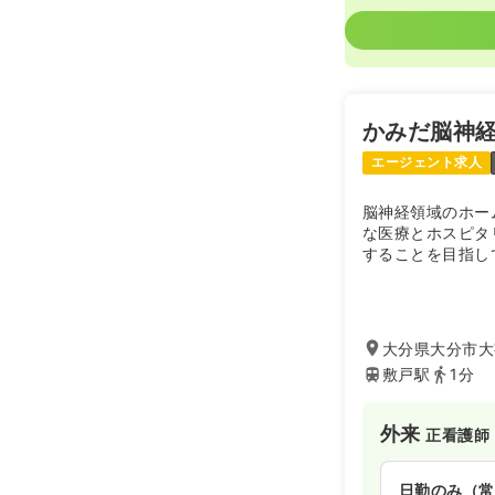
かみだ脳神
エージェント求人
脳神経領域のホー
な医療とホスピタ
することを目指し
心、安全な診療を
大分県大分市大字
敷戸駅
1分
外来
正看護師
日勤のみ（常