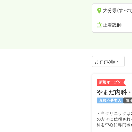
大分県(すべて
正看護師
新規オープン
やまだ内科
直接応募求人
電
・当クリニックは
の方々に信頼され
科を中心に専門医
す。