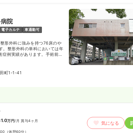
科病院
電子カルテ
車通勤可
た整形外科に強みを持つ76床のや
す。整形外科の単科においては年
手術症例実績があります。手術前か
るまで退院後の生活を見据えて積
ーションを行っております。退院
ハビリを継続して行っています。
町1-1-41
）
1.0
万円
/月
賞与4ヶ月
気になる
:00
（休憩60分）