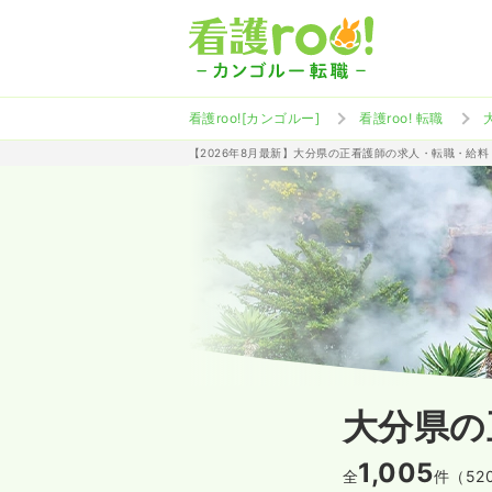
看護roo![カンゴルー]
看護roo! 転職
【2026年8月最新】大分県の正看護師の求人・転職・給料
大分県の
1,005
全
件（52