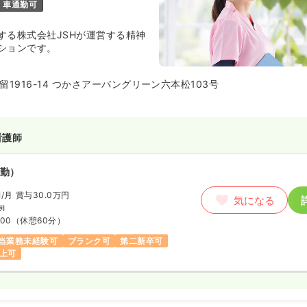
車通勤可
する株式会社JSHが運営する精神
ションです。
1916-14 つかさアーバングリーン六本松103号
看護師
勤）
円
/月
賞与30.0万円
気になる
例
:00
（休憩60分）
当業務未経験可
ブランク可
第二新卒可
以上可