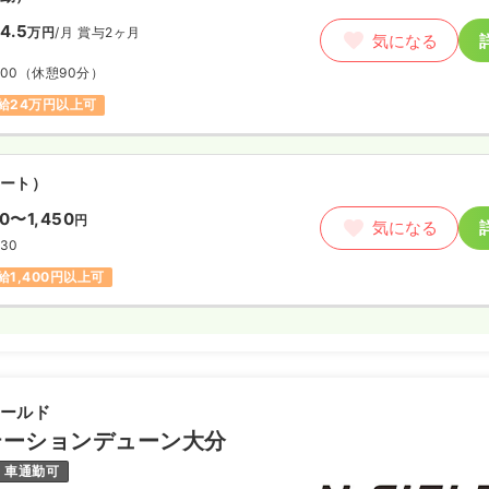
4.5
万円
/月
賞与2ヶ月
気になる
:00
（休憩90分）
給24万円以上可
ート）
00〜1,450
円
気になる
:30
給1,400円以上可
ィールド
テーションデューン大分
車通勤可