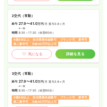
2交代（常勤）
一時募集休止
日勤のみ（パート）
27.9〜41.0
給与
1,250
万円
/月
賞与3.8ヶ月
給与
時給
円〜
※一例
時間
8:30～17:30
時間
8:30～17:30
（休憩60分）
日祝休み
担当業務未経験可
第二新卒可
4週8休以上
担当業務未経験可
ブランク可
新卒可
時給1,200円以上可
第二新卒可
月給40万円以上可
気になる
詳細を見る
気になる
詳細を見る
訪問看護
一般病院
正看護師
3交代（常勤）
一時募集休止
日勤のみ（常勤）
27.9〜41.0
給与
万円
/月
賞与3.8ヶ月
※一例
28.9
給与
万円
/月
賞与3.7ヶ月
時間
8:30～17:30
（休憩60分）
※経験14年の例
時間
8:30～17:30
4週8休以上
担当業務未経験可
ブランク可
新卒可
第二新卒可
月給40万円以上可
日祝休み
オンコールあり
月給33万円以上可