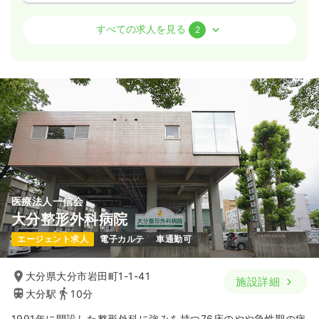
外来
一般病院
正・准看護師
すべての求人を見る
2
日勤のみ（常勤）
23.1〜28.1
給与
万円
/月
賞与4ヶ月
※一例
時間
8:30～17:30
（休憩60分）
日祝休み
4週8休以上
月給28万円以上可
気になる
詳細を見る
医療法人一信会
大分整形外科病院
一時募集休止
日勤のみ（パート）
エージェント求人
電子カルテ
車通勤可
1,000〜1,300
給与
時給
円
時間
8:30～17:30
（休憩60分）
大分県大分市岩田町1-1-41
施設詳細
日祝休み
時給1,300円以上可
大分駅
10分
気になる
詳細を見る
1991年に開設した整形外科に強みを持つ76床のやや急性期の病