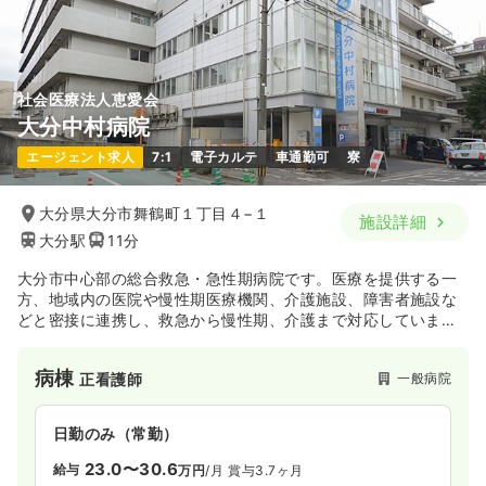
気になる
詳細を見る
社会医療法人恵愛会
大分中村病院
エージェント求人
7:1
電子カルテ
車通勤可
寮
大分県大分市舞鶴町１丁目４−１
施設詳細
大分駅
11分
大分市中心部の総合救急・急性期病院です。医療を提供する一
方、地域内の医院や慢性期医療機関、介護施設、障害者施設な
どと密接に連携し、救急から慢性期、介護まで対応していま
す。ER（緊急救命室）では、24時間365日救急患者さんを受け
入れており、様々な職種が連携して医療を提供しています。
病棟
一般病院
正看護師
日勤のみ（常勤）
23.0〜30.6
給与
万円
/月
賞与3.7ヶ月