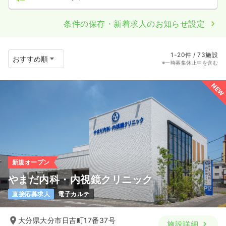
条件の保存・新着求人のお知らせ設定
1-20件 / 73施設
※一時募集休止中を含む
NEW
新規オープン
やまだ内科・内視鏡クリニック
直接応募求人
電子カルテ
大分県大分市日吉町17番37号
施設詳細