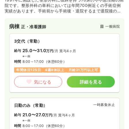
院です。整形外科の単科においては年間700例近くの手術症例
実績があります。手術前から手術後・退院するまで退院後の生
活を見据えて積極的にリハビリテーションを行っております。
退院後は、外来でのリハビリを継続して行っています。
病棟
一般病院
正・准看護師
3交代（常勤）
25.0〜31.0
給与
万円
/月
賞与4ヶ月
※一例
時間
8:00～17:00
（休憩60分）
年間休日125日
4週8休以上
月給31万円以上可
気になる
詳細を見る
一時募集休止
日勤のみ（常勤）
21.0〜27.0
給与
万円
/月
賞与4ヶ月
※一例
時間
8:00～17:00
（休憩60分）