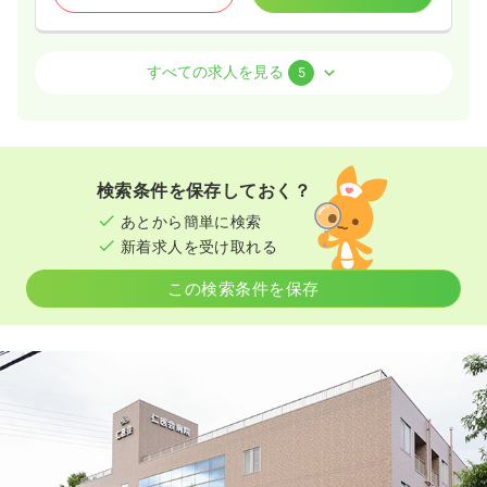
訪問看護
一般病院
正看護師
すべての求人を見る
5
日勤のみ（常勤）
20.0〜30.5
給与
万円
/月
賞与3.8ヶ月
※一例
検索条件を保存しておく？
時間
8:30～17:30
（休憩60分）
あとから簡単に検索
4週8休以上
オンコールあり
月給30万円以上可
新着求人を受け取れる
気になる
詳細を見る
この検索条件を保存
一時募集休止
日勤のみ（パート）
1,200〜1,300
給与
時給
円
時間
8:30～17:30
（休憩60分）
オンコールあり
時給1,300円以上可