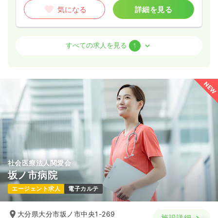
気になる
詳細を見る
気になる
詳細を見る
外来
一般病院
正・准看護師
オペ室(手術室)
すべての求人を見る
一般病院
正看護師
1
一時募集休止
日勤のみ（常勤）
一時募集休止
日勤のみ（常勤）
23.3〜36.4
給与
万円
/月
賞与3.8ヶ月
NEW
25.0
給与
万円〜
/月
賞与3.7ヶ月
※一例
※一例
時間
8:30～17:30
（休憩60分）
時間
8:30～17:30
4週8休以上
担当業務未経験可
ブランク可
新卒可
4週8休以上
担当業務未経験可
第二新卒可
第二新卒可
月給36万円以上可
月給25万円以上可
気になる
詳細を見る
気になる
詳細を見る
社会医療法人関愛会
坂ノ市病院
一時募集休止
日勤のみ（パート）
エージェント求人
電子カルテ
1,250
給与
時給
円〜
大分県大分市坂ノ市中央1-269
時間
8:30～17:30
施設詳細