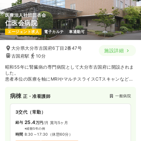
気になる
詳細を見る
医療法人社団三杏会
仁医会病院
訪問診療
一般病院
正看護師
エージェント求人
電子カルテ
車通勤可
日勤のみ（常勤）
大分県大分市古国府6丁目2番47号
施設詳細
20.0〜30.5
給与
万円
/月
賞与3.8ヶ月
古国府駅
10分
※一例
時間
8:30～17:30
（休憩60分）
昭和55年に腎臓病の専門病院として大分市古国府に開設されま
した。
4週8休以上
オンコールあり
月給30万円以上可
患者本位の医療を軸にMRIやマルチスライスCTスキャンなどの
最新の医療機器を取り入れながら、地域医療と腎臓病を中心と
気になる
詳細を見る
した診療を行ってきました。さらに画像診断にも力を入れ、医
病棟
一般病院
正・准看護師
療体制も整えています。
日勤のみ（パート）
3交代（常勤）
1,200〜1,300
25.4
給与
給与
時給
円
万円
/月
賞与5ヶ月
※経験5年の例
時間
8:30～17:30
（休憩60分）
時間
8:30～17:30
（休憩60分）
オンコールあり
時給1,300円以上可