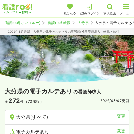
気になる
登録/ログイン
求人検索
メニュー
看護roo![カンゴルー]
看護roo! 転職
大分県
大分県の電子カルテあ
【2026年8月最新】大分県の電子カルテありの看護師/准看護師求人・転職・給料
大分県の電子カルテあり
の看護師求人
272
2026/08/07
更新
全
件（73施設）
変更
大分県(すべて)
変更
電子カルテあり