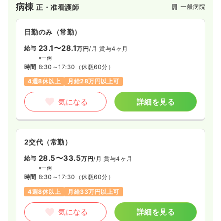
病棟
一般病院
正・准看護師
日勤のみ（常勤）
24.3〜32.1
給与
万円
/月
賞与3.9ヶ月
日勤のみ（常勤）
※一例
23.1〜28.1
給与
万円
/月
賞与4ヶ月
時間
8:30～17:30
※一例
日祝休み
4週8休以上
月給32万円以上可
時間
8:30～17:30
（休憩60分）
4週8休以上
月給28万円以上可
気になる
詳細を見る
気になる
詳細を見る
透析
一般病院
正看護師
2交代（常勤）
一時募集休止
日勤のみ（常勤）
28.5〜33.5
22.4〜31.6
給与
万円
/月
賞与4ヶ月
給与
万円
/月
賞与3.9ヶ月
※一例
※一例
時間
8:30～17:30
（休憩60分）
時間
8:00～17:00
4週8休以上
月給33万円以上可
日曜休み
4週8休以上
月給31万円以上可
気になる
詳細を見る
気になる
詳細を見る