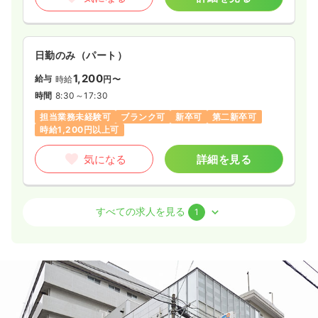
日勤のみ（パート）
1,200
給与
時給
円〜
時間
8:30～17:30
担当業務未経験可
ブランク可
新卒可
第二新卒可
時給1,200円以上可
気になる
詳細を見る
外来
精神科病院
正看護師
すべての求人を見る
1
一時募集休止
日勤のみ（常勤）
21.8〜22.8
給与
万円
/月
賞与4ヶ月
※一例
時間
8:30～17:30
日祝休み
4週8休以上
月給22万円以上可