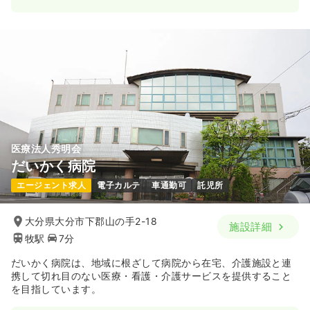
一時募集休止
日勤のみ（常勤）
22.3〜28.4
給与
万円
/月
賞与3.8ヶ月
※一例
時間
8:30～17:30
土日祝休み
オンコールあり
月給28万円以上可
気になる
詳細を見る
医療法人秀明会
だいかく病院
一時募集休止
日勤のみ（パート）
エージェント求人
電子カルテ
車通勤可
託児所
4,000
給与
時給
円〜
時間
8:30～17:30
（休憩60分）
大分県大分市下郡山の手2-18
施設詳細
土日祝休み
オンコールあり
時給2,500円以上可
牧駅
7分
気になる
詳細を見る
だいかく病院は、地域に根ざして病院から在宅、介護施設と連
携して切れ目のない医療・看護・介護サービスを提供すること
を目指しています。
介護・福祉系
療養型病院
正看護師