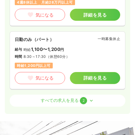
4週8休以上
月給28万円以上可
気になる
詳細を見る
気になる
詳細を見る
介護・福祉系
一般病院
正看護師
一時募集休止
日勤のみ（パート）
一時募集休止
日勤のみ（常勤）
1,100〜1,200
給与
時給
円
19.7〜26.7
給与
万円
/月
賞与3.8ヶ月
時間
8:30～17:30
（休憩60分）
※一例
時給1,200円以上可
時間
8:30～17:30
（休憩60分）
4週8休以上
月給26万円以上可
気になる
詳細を見る
気になる
詳細を見る
透析
一般病院
正・准看護師
すべての求人を見る
2
日勤のみ（常勤）
22.3〜27.0
給与
万円
/月
賞与5ヶ月
※一例