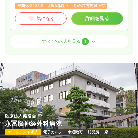
年間休日125日
4週8休以上
月給27万円以上可
気になる
詳細を見る
オペ室(手術室)
一般病院
正看護師
すべての求人を見る
1
一時募集休止
日勤のみ（常勤）
23.0〜29.0
給与
万円
/月
賞与4ヶ月
※一例
時間
8:00～17:00
（休憩60分）
土日祝休み
年間休日125日
オンコールあり
月給29万円以上可
気になる
詳細を見る
医療法人健裕会
永冨脳神経外科病院
エージェント求人
電子カルテ
車通勤可
託児所
寮