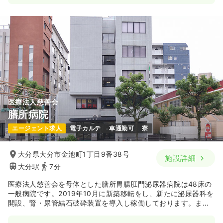
2交代（常勤）
22.4〜31.6
給与
万円
/月
賞与3.9ヶ月
※一例
時間
8:30～17:30
月給31万円以上可
気になる
詳細を見る
医療法人慈善会
膳所病院
日勤のみ（パート）
エージェント求人
電子カルテ
車通勤可
寮
1,100〜1,250
給与
時給
円
時間
8:30～17:30
大分県大分市金池町1丁目9番38号
施設詳細
時給1,200円以上可
大分駅
7分
気になる
詳細を見る
医療法人慈善会を母体とした膳所胃腸肛門泌尿器病院は48床の
一般病院です。2019年10月に新築移転をし、新たに泌尿器科を
開設、腎・尿管結石破砕装置を導入し稼働しております。ま
オペ室(手術室)
一般病院
た、最新式の胃・大腸内視鏡システム、新型ＣＴを整備し、充
正看護師
実したリハビリ施設も整備しております。