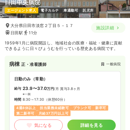
日田中央病院
一時募集休止
日勤のみ（パート）
エージェント求人
電子カルテ
車通勤可
託児所
1,250〜1,350
給与
時給
円
時間
8:30～17:30
大分県日田市淡窓２丁目５－１７
施設詳細
日田駅
11分
担当業務未経験可
第二新卒可
時給1,300円以上可
1959年1月に病院開設し、地域社会の医療・福祉・健康に貢献
気になる
詳細を見る
できるように日々びょうむを行っている歴史ある病院です。
病棟
外来
一般病院
正・准看護師
一般病院
正看護師
日勤のみ（常勤）
一時募集休止
日勤のみ（常勤）
23.9〜37.0
給与
22.0
万円
/月
賞与3.8ヶ月
給与
万円〜
/月
賞与3.7ヶ月
※一例
※一例
時間
8:30～17:30
（休憩60分）
時間
8:30～17:30
（休憩60分）
4週8休以上
担当業務未経験可
ブランク可
新卒可
日祝休み
4週8休以上
担当業務未経験可
第二新卒可
第二新卒可
月給37万円以上可
月給22万円以上可
気になる
詳細を見る
気になる
詳細を見る