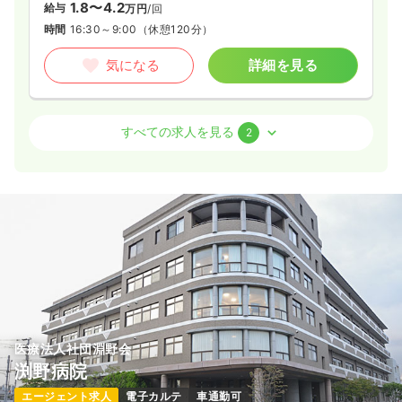
1.8〜4.2
給与
万円
/回
時間
16:30～9:00
（休憩120分）
気になる
詳細を見る
オペ室(手術室)
一般病院
正・准看護師
すべての求人を見る
2
日勤のみ（常勤）
27.8〜33.1
給与
万円
/月
賞与3.6ヶ月
※一例
時間
8:30～17:30
（休憩60分）
土日祝休み
年間休日125日
オンコールあり
月給33万円以上可
気になる
詳細を見る
医療法人社団淵野会
渕野病院
外来
一般病院
正・准看護師
エージェント求人
電子カルテ
車通勤可