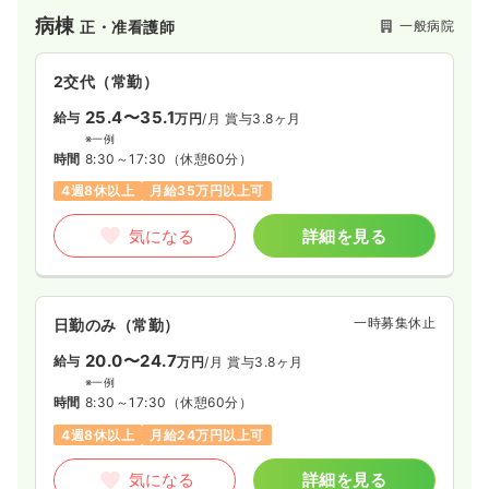
病棟
一般病院
正・准看護師
一時募集休止
日勤のみ（常勤）
給与
お問い合わせください
2交代（常勤）
時間
8:00～17:00
（休憩60分）
25.4〜35.1
給与
万円
/月
賞与3.8ヶ月
※一例
気になる
詳細を見る
時間
8:30～17:30
（休憩60分）
4週8休以上
月給35万円以上可
気になる
詳細を見る
一時募集休止
日勤のみ（常勤）
20.0〜24.7
給与
万円
/月
賞与3.8ヶ月
※一例
時間
8:30～17:30
（休憩60分）
4週8休以上
月給24万円以上可
気になる
詳細を見る