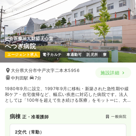
時間
8:00～17:00
（休憩60分）
日曜休み
4週8休以上
月給27万円以上可
気になる
詳細を見る
社会医療法人財団天心堂
へつぎ病院
日勤のみ（パート）
エージェント求人
電子カルテ
車通勤可
託児所
寮
1,100〜1,200
給与
時給
円
時間
8:00～17:00
（休憩60分）
大分県大分市中戸次字二本木5956
施設詳細
日曜休み
時給1,200円以上可
中判田駅
7分
気になる
詳細を見る
1980年9月に設立、1997年9月に移転・新築された急性期や緩
和ケア・在宅復帰など、幅広い疾患に対応した病院です。法人
としては「100年を超えて生き続ける医療」をモットーに、大
分市戸次地区を中心に展開しています。医療だけでなく、保険
や介護の役割も担っており、市からの委託事業として病児保育
病棟
一般病院
正・准看護師
や障害児向けのサービスも提供している母体の安定した法人で
す。
2交代（常勤）