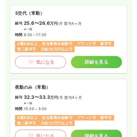
3交代（常勤）
25.6〜26.6
給与
万円
/月
賞与4ヶ月
※一例
時間
8:30～17:30
4週8休以上
担当業務未経験可
ブランク可
新卒可
第二新卒可
月給26万円以上可
気になる
詳細を見る
夜勤のみ（常勤）
32.3〜33.3
給与
万円
/月
賞与4ヶ月
※一例
時間
15:30～3:00
4週8休以上
担当業務未経験可
ブランク可
新卒可
第二新卒可
月給33万円以上可
気になる
詳細を見る