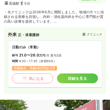
高城駅
5分
・当クリニックは2026年6月に開院しました。地域の方々に信
頼される医療を目指し、内科・消化器内科を中心に専門医が質
の高い診療を提供しています。
・設備を整え、胃カメラや大腸カメラによる精密な内視鏡検査
を行っています。
外来
クリニック
正・准看護師
日勤のみ（常勤）
21.0〜26.0
給与
万円
/月
賞与2回
時間
8:30～17:30
（休憩60分）
日祝休み
月給26万円以上可
気になる
詳細を見る