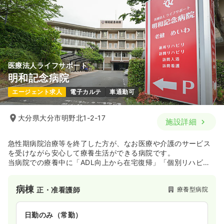
医療法人ライフサポート
明和記念病院
エージェント求人
電子カルテ
車通勤可
大分県大分市明野北1-2-17
施設詳細
急性期病院治療等を終了した方が、なお医療や介護のサービス
を受けながら安心して療養生活ができる病院です。
当病院での療養中に「ADL向上から在宅復帰」「個別リハビ
リ」「身体拘束ゼロ」「褥瘡ゼロ」「胃瘻からの離脱」等を医
療、看護、リハビリ、介護の職種間連携を行っております。
病棟
療養型病院
正・准看護師
日勤のみ（常勤）