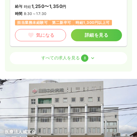
1,250〜1,350
給与
時給
円
時間
8:30～17:30
担当業務未経験可
第二新卒可
時給1,300円以上可
気になる
詳細を見る
救急外来
一般病院
正看護師
すべての求人を見る
8
2交代（常勤）
26.8〜34.4
給与
万円
/月
賞与3.7ヶ月
※一例
時間
8:30～17:30
4週8休以上
担当業務未経験可
第二新卒可
月給34万円以上可
気になる
詳細を見る
医療法人咸宜会