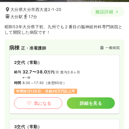
大分県大分市西大道2-1-20
施設詳細
大分駅
17分
昭和53年大分県下初、九州でも２番目の脳神経外科専門病院と
して開院した病院です！
病棟
一般病院
正・准看護師
2交代（常勤）
32.7〜38.0
給与
万円
/月
賞与3.6ヶ月
※一例
時間
8:30～17:30
（休憩60分）
年間休日125日
月給38万円以上可
気になる
詳細を見る
3交代（常勤）