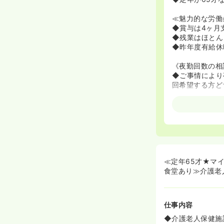
≪魅力的な労働
◆賞与は4ヶ月
◆残業はほとん
◆昨年度有給休
《夜勤回数の相
◆ご事情により
回希望する方ど
≪定年65才★マ
食堂あり≫介護老
仕事内容
◆介護老人保健施