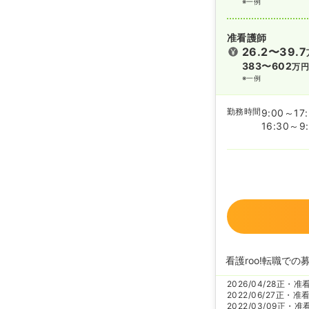
※一例
准看護師
26.2〜39.7
383〜602
万
※一例
勤務時間
9:00～17
16:30～9
看護roo!転職での
2026/04/28
正・准
2022/06/27
正・准
2022/03/09
正・准