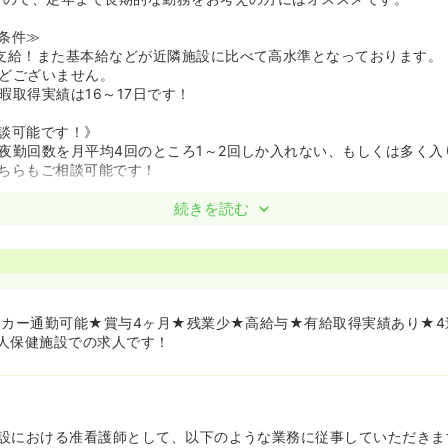
条件≫
支給！また基本給などが近隣施設に比べて高水準となっております。
どございません。
暇取得実績は16～17日です！
談可能です！》
夜勤回数を月平均4回のところ1～2回しか入れない、もしくは多く入
ちらもご相談可能です！
続きを読む
イカー通勤可能★賞与4ヶ月★残業少★高給与★有給取得実績あり★4
人保健施設での求人です！
設における准看護師として、以下のような業務に従事していただきま