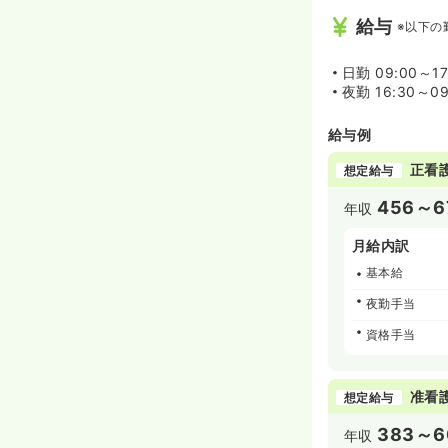
給与
※以下の
日勤
09:00～17
夜勤
16:30～09
給与例
正看
想定給与
456～6
年収
月給内訳
基本給
夜勤手当
資格手当
准看
想定給与
383～6
年収