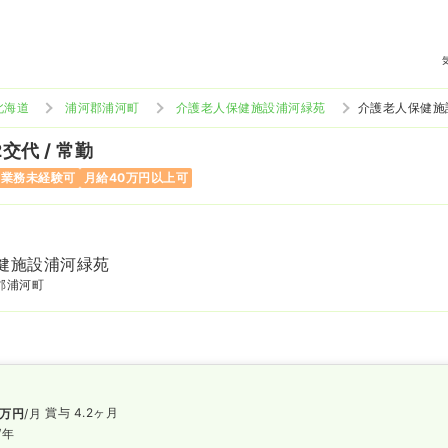
北海道
浦河郡浦河町
介護老人保健施設浦河緑苑
介護老人保健施
2交代 / 常勤
当業務未経験可
月給40万円以上可
健施設浦河緑苑
郡浦河町
賞与 4.2ヶ月
万円
/月
/年