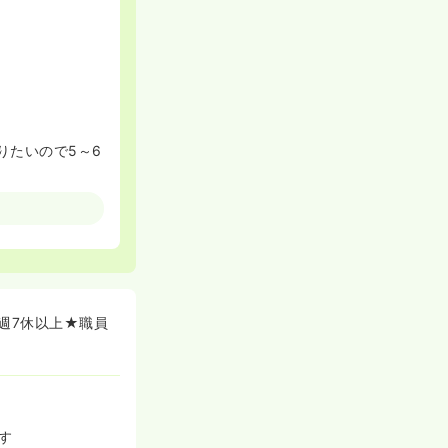
りたいので5～6
週7休以上★職員
す