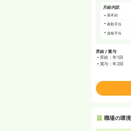
月給内訳
基本給
夜勤手当
資格手当
昇給 / 賞与
昇給：年1回
賞与：年2回
職場の環