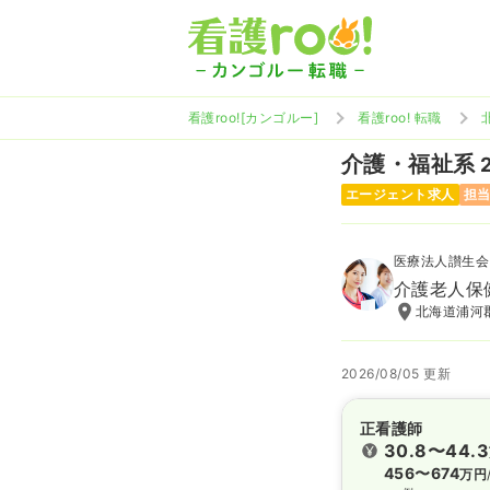
看護roo![カンゴルー]
看護roo! 転職
介護・福祉系
エージェント求人
担
医療法人讃生会
介護老人保
北海道浦河
2026/08/05 更新
正看護師
30.8〜44.3
456〜674
万円