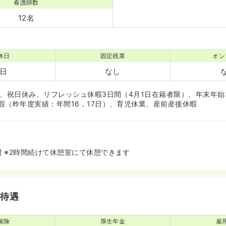
看護師数
12名
休日
固定残業
オン
2日
なし
休、祝日休み、リフレッシュ休暇3日間（4月1日在籍者限）、年末年始
暇（昨年度実績：年間16，17日）、育児休業、産前産後休暇
間 ※2時間続けて休憩室にて休憩できます
・待遇
保険
厚生年金
雇