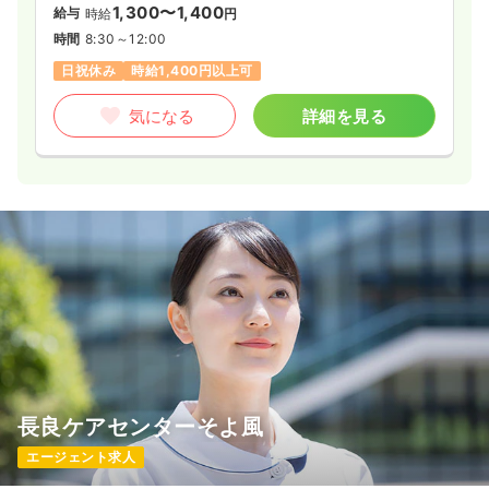
1,300〜1,400
給与
時給
円
時間
8:30～12:00
日祝休み
時給1,400円以上可
気になる
詳細を見る
長良ケアセンターそよ風
エージェント求人