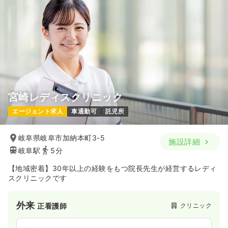
宮崎レディスクリニック
エージェント求人
車通勤可
託児所
岐阜県岐阜市加納本町3-5
施設詳細
岐阜駅
5分
【地域密着】30年以上の経験をもつ院長先生が経営するレディ
スクリニックです
外来
クリニック
正看護師