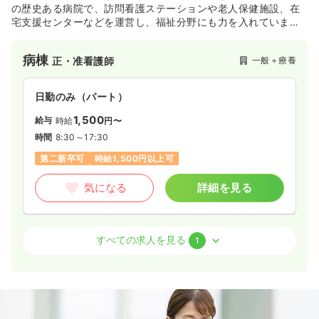
の歴史ある病院で、訪問看護ステーションや老人保健施設、在
宅支援センターなどを運営し、福祉分野にも力を入れていま
す。交通事故・労働災害・老人医療・小児医療など、幅広く実
践し、地域医療に貢献しています。
病棟
一般＋療養
正・准看護師
日勤のみ（パート）
1,500
給与
時給
円〜
時間
8:30～17:30
第二新卒可
時給1,500円以上可
気になる
詳細を見る
外来
一般＋療養
正看護師
すべての求人を見る
1
日勤のみ（パート）
1,500
給与
時給
円
時間
8:30～17:30