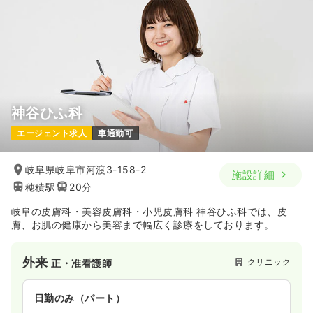
神谷ひふ科
エージェント求人
車通勤可
岐阜県岐阜市河渡3-158-2
施設詳細
穂積駅
20分
岐阜の皮膚科・美容皮膚科・小児皮膚科 神谷ひふ科では、皮
膚、お肌の健康から美容まで幅広く診療をしております。
外来
クリニック
正・准看護師
日勤のみ（パート）