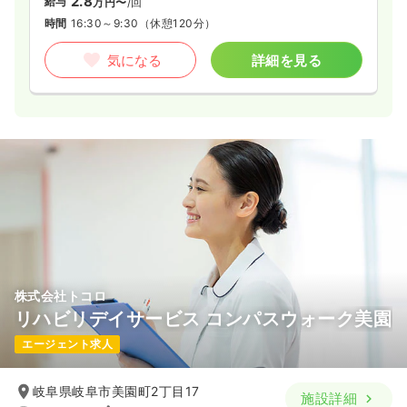
2.8
給与
万円〜
/回
時間
16:30～9:30
（休憩120分）
気になる
詳細を見る
株式会社トコロ
リハビリデイサービス コンパスウォーク美園
エージェント求人
岐阜県岐阜市美園町2丁目17
施設詳細