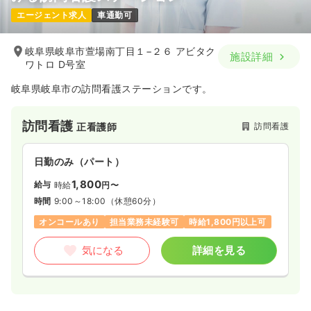
エージェント求人
車通勤可
岐阜県岐阜市萱場南丁目１−２６ アビタク
施設詳細
ワトロ D号室
岐阜県岐阜市の訪問看護ステーションです。
訪問看護
訪問看護
正看護師
日勤のみ（パート）
1,800
給与
時給
円〜
時間
9:00～18:00
（休憩60分）
オンコールあり
担当業務未経験可
時給1,800円以上可
気になる
詳細を見る