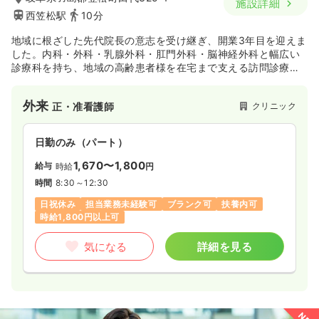
施設詳細
西笠松駅
10分
地域に根ざした先代院長の意志を受け継ぎ、開業3年目を迎えま
した。内科・外科・乳腺外科・肛門外科・脳神経外科と幅広い
診療科を持ち、地域の高齢患者様を在宅まで支える訪問診療も
行っています。
スタッフはベテランが多く、落ち着いた職場環境です。新しく
外来
クリニック
正・准看護師
加わる方が馴染みやすい雰囲気を大切にしています。
夜勤・オンコールなしで、これまでの臨床経験をしっかり活か
せる職場です。
日勤のみ（パート）
1,670〜1,800
給与
時給
円
時間
8:30～12:30
日祝休み
担当業務未経験可
ブランク可
扶養内可
時給1,800円以上可
気になる
詳細を見る