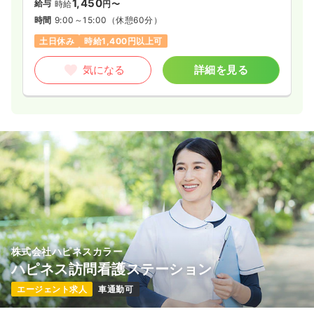
1,450
給与
時給
円〜
時間
9:00～15:00
（休憩60分）
土日休み
時給1,400円以上可
気になる
詳細を見る
株式会社ハピネスカラー
ハピネス訪問看護ステーション
エージェント求人
車通勤可