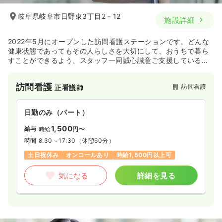
岐阜県岐阜市日野東3丁目2－12
施設詳細
2022年5月にオープンした訪問看護ステーションです。どんな
健康状態であってもその人らしさを大切にして、おうちで暮ら
すことができるよう、スタッフ一同誠心誠意ご支援している施
設です。
訪問看護
訪問看護
正看護師
日勤のみ（パート）
1,500
給与
時給
円〜
時間
8:30～17:30
（休憩60分）
土日祝休み
オンコールあり
時給1,500円以上可
気になる
詳細を見る