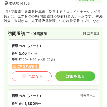
岐阜駅
15分
【訪問看護】岐阜県岐阜市に位置する「スマイルナーシング長
良」は、全21床の24時間医療対応型有料老人ホームです。 神経
難病、末期がん、人工呼吸器管理、中心静脈栄養（IVH）など、
高度な医療依存度を持つ方の受け入れを可能としています。 訪
問看護・訪問介護事業所を併設した24時間365日のサポート体
訪問看護
訪問看護
正・准看護師
制で、リハビリ平行棒を導入するなど、重度の方の生活の質と
在宅復帰を支える看護・介護を追求できます。
夜勤のみ（パート）
3.0
給与
万円〜
/回
時間
17:00～9:00
（休憩120分）
担当業務未経験可
気になる
詳細を見る
一時募集休止
日勤のみ（パート）
1,800
給与
時給
円〜