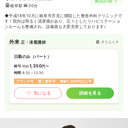
施設詳細
岐阜駅
30分
◆平成18年10月に岐阜市芥見に開院した整形外科クリニックで
す！院内は明るく清潔感があり、広々としたリハビリテーショ
ンルームも整備され、設備面も大変充実しております♪
外来
クリニック
正・准看護師
日勤のみ（パート）
1,350
給与
時給
円〜
時間
8:30～12:30
ブランク可
第二新卒可
時給1,300円以上可
気になる
詳細を見る