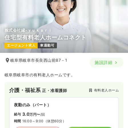
株式会社縁‐ｙｕｋａｒｉ
住宅型有料老人ホームコネクト
エージェント求人
車通勤可
岐阜県岐阜市長良西山前87－1
施設詳細
岐阜県岐阜市の有料老人ホームです。
介護・福祉系
有料老人ホーム
正・准看護師
夜勤のみ（パート）
3.0
給与
万円〜
/回
時間
16:00～9:00
（休憩60分）