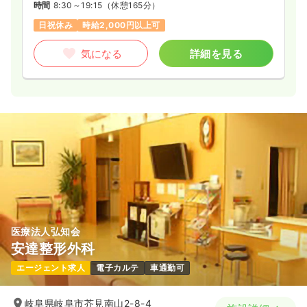
時間
8:30～19:15
（休憩165分）
日祝休み
時給2,000円以上可
気になる
詳細を見る
医療法人弘知会
安達整形外科
エージェント求人
電子カルテ
車通勤可
岐阜県岐阜市芥見南山2-8-4