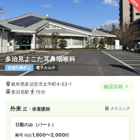
NEW
多治見よこた耳鼻咽喉科
直接応募求人
電子カルテ
岐阜県多治見市太平町4-53-1
施設詳細
多治見駅
15分
外来
クリニック
正・准看護師
日勤のみ（パート）
1,800〜2,000
給与
時給
円