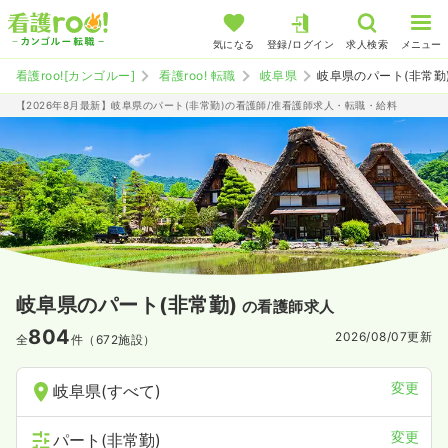
気になる
登録/ログイン
求人検索
メニュー
看護roo![カンゴルー]
看護roo! 転職
岐阜県
岐阜県のパート(非常勤
【2026年8月最新】岐阜県のパート(非常勤)の看護師/准看護師求人・転職・給料
岐阜県のパート(非常勤)
の看護師求人
804
2026/08/07
更新
全
件（672施設）
変更
岐阜県(すべて)
変更
パート(非常勤)