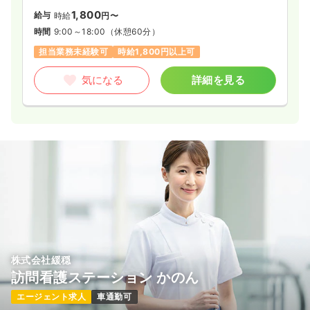
1,800
給与
時給
円〜
時間
9:00～18:00
（休憩60分）
担当業務未経験可
時給1,800円以上可
気になる
詳細を見る
株式会社緩穏
訪問看護ステーション かのん
エージェント求人
車通勤可