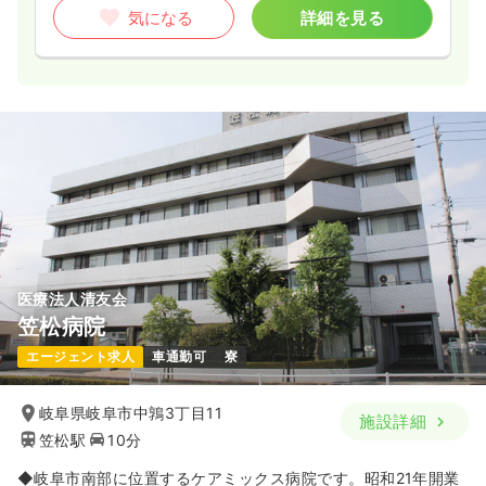
気になる
詳細を見る
医療法人清友会
笠松病院
エージェント求人
車通勤可
寮
岐阜県岐阜市中鶉3丁目11
施設詳細
笠松駅
10分
◆岐阜市南部に位置するケアミックス病院です。昭和21年開業