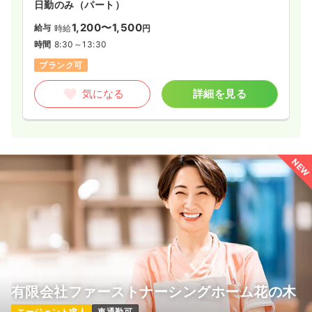
日勤のみ（パート）
1,200〜1,500
給与
時給
円
時間
8:30～13:30
ブランク可
気になる
詳細を見る
NEW
有限会社ファーストナーシングホーム花の木
エージェント求人
車通勤可