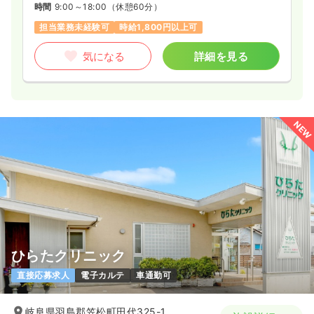
時間
9:00～18:00
（休憩60分）
担当業務未経験可
時給1,800円以上可
気になる
詳細を見る
NEW
ひらたクリニック
直接応募求人
電子カルテ
車通勤可
岐阜県羽島郡笠松町田代325-1