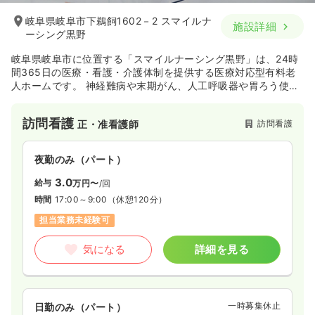
岐阜県岐阜市下鵜飼1602－2 スマイルナ
施設詳細
ーシング黒野
岐阜県岐阜市に位置する「スマイルナーシング黒野」は、24時
間365日の医療・看護・介護体制を提供する医療対応型有料老
人ホームです。 神経難病や末期がん、人工呼吸器や胃ろう使用
など、医療依存度の高い方の積極的な受け入れを可能としてい
ます。
訪問看護
訪問看護
正・准看護師
夜勤のみ（パート）
3.0
給与
万円〜
/回
時間
17:00～9:00
（休憩120分）
担当業務未経験可
気になる
詳細を見る
一時募集休止
日勤のみ（パート）