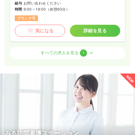
給与
お問い合わせください
時間
9:00～19:00
（休憩60分）
ブランク可
気になる
詳細を見る
外来
クリニック
正・准看護師
すべての求人を見る
1
日勤のみ（パート）
1,350〜1,500
給与
時給
円
NEW
時間
9:00～18:00
（休憩60分）
時給1,500円以上可
気になる
詳細を見る
みる訪問看護ステーション