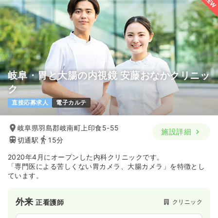
NEW
岐阜・胃と大腸の内視鏡 安藤おなかクリニッ
ク
直接応募求人
電子カルテ
岐阜県羽島郡岐南町上印食5-55
施設詳細
切通駅
15分
2020年4月にオープンした内科クリニックです。
「専門医による苦しくない胃カメラ、大腸カメラ」を特徴とし
ています。
外来
クリニック
正看護師