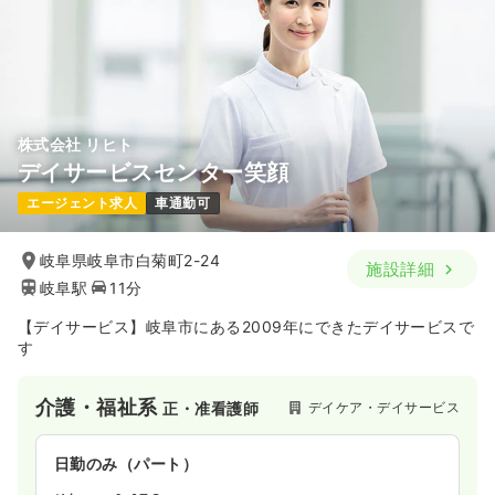
ブランク可
第二新卒可
時給1,500円以上可
気になる
詳細を見る
株式会社 リヒト
デイサービスセンター笑顔
エージェント求人
車通勤可
岐阜県岐阜市白菊町2-24
施設詳細
岐阜駅
11分
【デイサービス】岐阜市にある2009年にできたデイサービスで
す
介護・福祉系
デイケア・デイサービス
正・准看護師
日勤のみ（パート）