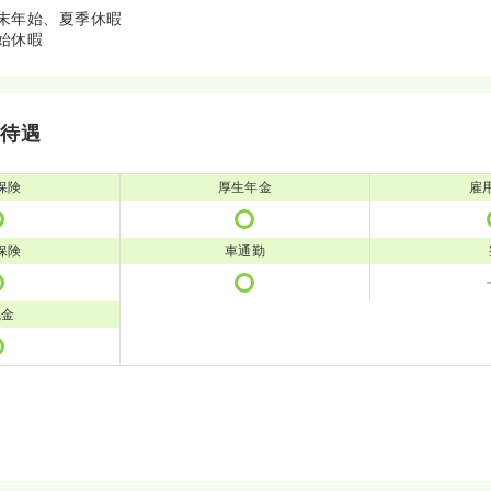
末年始、夏季休暇
始休暇
・待遇
保険
厚生年金
雇
保険
車通勤
職金