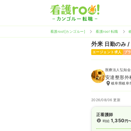
看護roo![カンゴルー]
看護roo! 転職
外来
日勤のみ /
エージェント求人
ブ
医療法人弘知会
安達整形外
岐阜県岐阜市
2026/08/06 更新
正看護師
1,350
時給
円