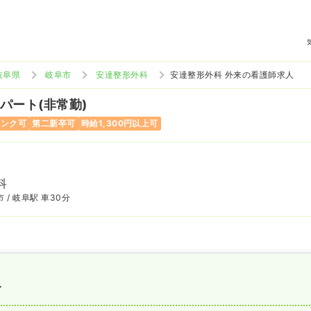
岐阜県
岐阜市
安達整形外科
安達整形外科 外来の看護師求人
 パート(非常勤)
ランク可
第二新卒可
時給1,300円以上可
科
 / 岐阜駅 車30分
〜