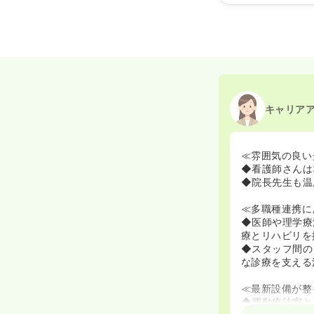
2025/06/27
正・准
2024/11/19
正・准看
2024/10/23
正・准
キャリア
≪雰囲気の良い
◆看護師さんは
◆院長先生も温
≪多職種連携に
◆医師や理学療
療とリハビリを
◆スタッフ間の
な診療を支える
≪最新設備が整
◆運動療法室と