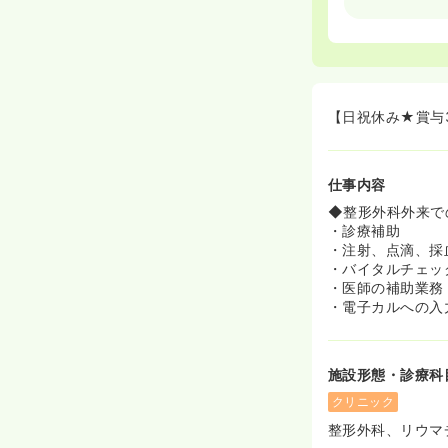
療機器を取り揃
◆整形外科から
寧な問診と看護
≪安定した収入
◆賞与は3ヶ月
給与に反映され
【日祝休み★賞与
◆退職金制度や
活躍したい方に
仕事内容
◆整形外科外来で
・診療補助
・注射、点滴、採
・バイタルチェッ
・医師の補助業務
・電子カルへの入
施設形態・診療科
クリニック
整形外科、リウマ