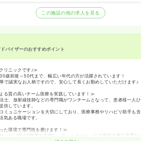
看護師の募集を開始
護師の募集を休止
この施設の他の求人を見る
看護師を募集中
アドバイザーのおすすめポイント
クリニックです♪≫
30歳前後～50代まで、幅広い年代の方が活躍されています！
厚で誠実なお人柄ですので、安心して長くお勤めしていただけます♪
よる質の高いチーム医療を実践しています！≫
法士、放射線技師などの専門職がワンチームとなって、患者様一人ひ
提供しています。
コミュニケーションを大切にしており、医療事務やリハビリ助手も含
活気ある職場です。
った環境で専門性を磨けます！≫
リハビリ室の2部屋を完備し、ウォーターベッドや最新の牽引装置な