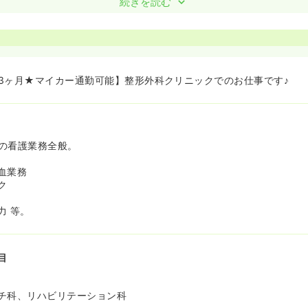
えています。
続きを読む
スポーツ整形、リウマチ科まで幅広く対応しており、患者様のお悩み
を実践できる環境です。
と長く働ける福利厚生が魅力です！≫
分の支給実績があり、年収400万円以上を目指せるため、日々の頑張
ます。
3ヶ月★マイカー通勤可能】整形外科クリニックでのお仕事です♪
60歳以降の再雇用制度に加え、マイカー通勤も可能となっており、
最適です！
の看護業務全般。
血業務
ク
力 等。
目
チ科、リハビリテーション科