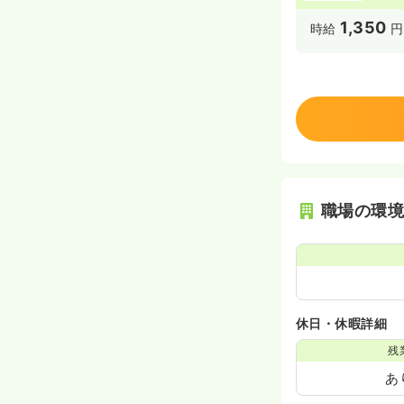
1,350
時給
円
職場の環
休日・休暇詳細
残
あ