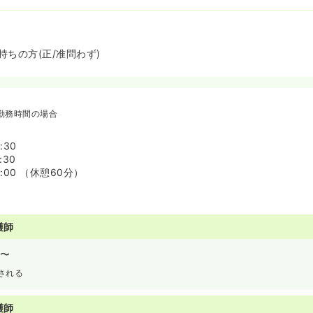
ちの方(正/准問わず)
勤務時間の場合
:30
:30
7:00 （休憩60分）
護師
〜
される
護師