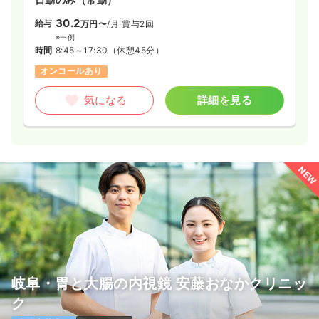
30.2
給与
万円〜
/月
賞与2回
※一例
時間
8:45～17:30
（休憩45分）
オンコールあり
気になる
詳細を見る
NEW
岐阜・胃と大腸の内視鏡 安藤おなかクリニッ
ク