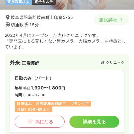
直接応募求人
電子カルテ
岐阜県羽島郡岐南町上印食5-55
施設詳細
切通駅
15分
2020年4月にオープンした内科クリニックです。
「専門医による苦しくない胃カメラ、大腸カメラ」を特徴とし
ています。
外来
クリニック
正看護師
日勤のみ（パート）
1,600〜1,800
給与
時給
円
時間
8:30～12:30
日祝休み
担当業務未経験可
ブランク可
時給1,800円以上可
気になる
詳細を見る