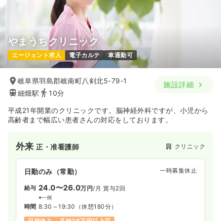
気になる
詳細を見る
やまうちクリニック
エージェント求人
電子カルテ
車通勤可
岐阜県羽島郡岐南町八剣北5-79-1
施設詳細
細畑駅
10分
平成21年開業のクリニックです。脳神経外科ですが、小児から
高齢者まで幅広い患者さんの対応をしております。
外来
クリニック
正・准看護師
一時募集休止
日勤のみ（常勤）
24.0〜26.0
給与
万円
/月
賞与2回
※一例
時間
8:30～19:30
（休憩180分）
日祝休み
月給26万円以上可