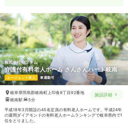
株式会社セフテム
介護付有料老人ホーム さんさんハート岐南
エージェント求人
車通勤可
岐阜県羽島郡岐南町上印食8丁目92番地
施設詳細
岐南駅
5分
平成18年3月開設の45名定員の有料老人ホームです。平成24年
の週間ダイアモンドの有料老人ホームランキングで岐阜県内で1
位をとりました。