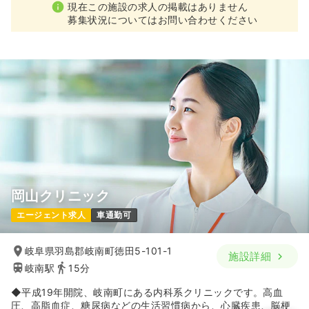
現在この施設の求人の掲載はありません
募集状況についてはお問い合わせください
岡山クリニック
エージェント求人
車通勤可
岐阜県羽島郡岐南町徳田5-101-1
施設詳細
岐南駅
15分
◆平成19年開院、岐南町にある内科系クリニックです。高血
圧、高脂血症、糖尿病などの生活習慣病から、心臓疾患、脳梗