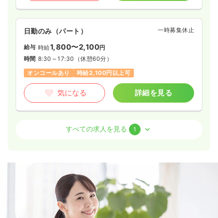
一時募集休止
日勤のみ（パート）
1,800〜2,100
給与
時給
円
時間
8:30～17:30
（休憩60分）
オンコールあり
時給2,100円以上可
気になる
詳細を見る
訪問看護
訪問看護
正看護師 / 管理職
すべての求人を見る
1
一時募集休止
日勤のみ（常勤）
39.2〜43.9
給与
万円
/月
賞与52.0万円
※一例
時間
8:30～17:30
4週8休以上
オンコールあり
月給40万円以上可