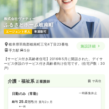
株式会社ヴァティー
ふるさとホーム岐南町
エージェント求人
車通勤可
岐阜県羽島郡岐南町三宅4丁目23番地
施設詳細
手力駅
5分
【サービス付き高齢者住宅】2016年5月に開設された、デイサ
ービス併設のサービス付き高齢者向け住宅です。(住宅戸数：30
戸)
介護・福祉系
サ高住
正看護師
一時募集休止
日勤のみ（常勤）
25.0
給与
万円
/月
賞与2ヶ月
※一例