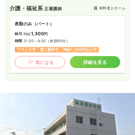
介護・福祉系
有料老人ホーム
正看護師
夜勤のみ（パート）
1,300
給与
時給
円
時間
21:30～9:30
（休憩60分）
ブランク可
第二新卒可
時給1,300円以上可
気になる
詳細を見る