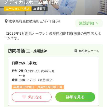
メディカルホーム紬 岐南
エージェント求人
車通勤可
一時募集休止
日勤のみ（常勤）
22.5
給与
万円〜
/月
賞与2ヶ月
岐阜県羽島郡岐南町三宅7丁目54
施設詳細
※一例
時間
8:30～19:30
【2026年8月新規オープン】岐阜県羽島郡岐南町の有料老人ホ
第二新卒可
月給22万円以上可
ームです。
気になる
詳細を見る
訪問看護
有料老人ホーム
正・准看護師
日勤のみ（常勤）
28.0
給与
万円〜
/月
賞与2ヶ月
※一例
時間
8:30～17:30
（休憩60分）
年間休日120日
月給28万円以上可
気になる
詳細を見る