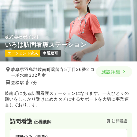
株式会社ポイント
いろは訪問看護ステーション
エージェント求人
車通勤可
岐阜県羽島郡岐南町薬師寺5丁目36番2 コ
施設詳細
ーポ水崎302号室
笠松駅
7分
岐南町にある訪問看護ステーションになります。一人ひとりの
願いをしっかり受け止めカタチにするサポートを大切に事業運
営しております。
訪問看護
訪問看護
正看護師
日勤のみ（常勤）