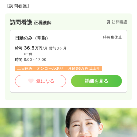
【訪問看護】
訪問看護
訪問看護
正看護師
一時募集休止
日勤のみ（常勤）
36.5
給与
万円
/月
賞与3ヶ月
※一例
時間
8:00～17:00
土日休み
オンコールあり
月給36万円以上可
気になる
詳細を見る