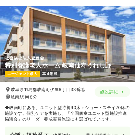
社会福祉法人登豊会
特別養護老人ホーム 岐南仙寿うれし野
エージェント求人
車通勤可
岐阜県羽島郡岐南町伏屋8丁目33番地
施設詳細
岐南駅
8分
◆岐南町にある、ユニット型特養90床＋ショートステイ20床の
施設です。個別ケアを実施し、「全国個室ユニット型施設推進
協議会」のリーダー養成実習施設にも選ばれています。