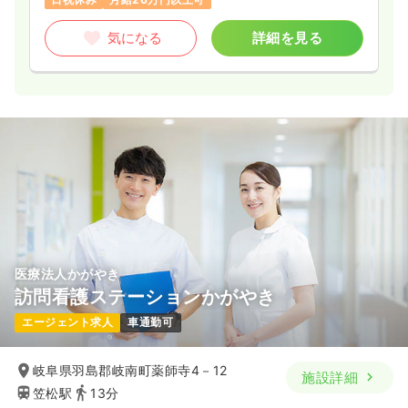
気になる
詳細を見る
医療法人かがやき
訪問看護ステーションかがやき
エージェント求人
車通勤可
岐阜県羽島郡岐南町薬師寺4－12
施設詳細
笠松駅
13分