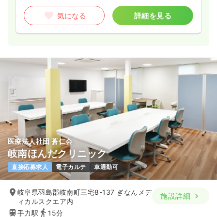
気になる
詳細を見る
医療法人社団 蒼仁会
岐南ほんだクリニック
直接応募求人
電子カルテ
車通勤可
岐阜県羽島郡岐南町三宅8-137 ぎなんメデ
施設詳細
ィカルスクエア内
手力駅
15分