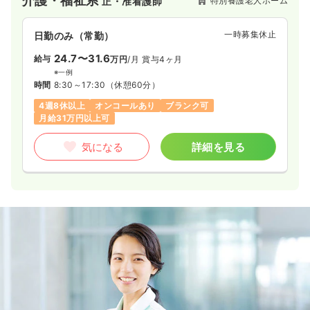
介護・福祉系
特別養護老人ホーム
正・准看護師
一時募集休止
日勤のみ（常勤）
24.7〜31.6
給与
万円
/月
賞与4ヶ月
※一例
時間
8:30～17:30
（休憩60分）
4週8休以上
オンコールあり
ブランク可
月給31万円以上可
気になる
詳細を見る