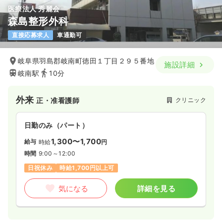
医療法人 秀麗会
森島整形外科
直接応募求人
車通勤可
岐阜県羽島郡岐南町徳田１丁目２９５番地
施設詳細
岐南駅
10分
外来
クリニック
正・准看護師
日勤のみ（パート）
1,300〜1,700
給与
時給
円
時間
9:00～12:00
日祝休み
時給1,700円以上可
気になる
詳細を見る