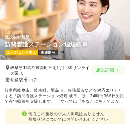
株式会社煌星
訪問看護ステーション煌煌岐阜
エージェント求人
車通勤可
岐阜県羽島郡岐南町三宅1丁目39サンライ
施設詳細
ズ栄101
切通駅
11分
岐阜県岐阜市、岐南町、羽島市、各務原市などを対応エリアと
する「訪問看護ステーション煌煌 岐阜」は、24時間365日対応
で在宅療養を支援します。 「すべては『あなたにあえてよかっ
た』といわれるサービスのために」を理念に共感し、利用者様
とご家族様の心の拠り所となる看護を実践したい方に最適な環
現在この施設の求人の掲載はありません
境です。
募集状況についてはお問い合わせください