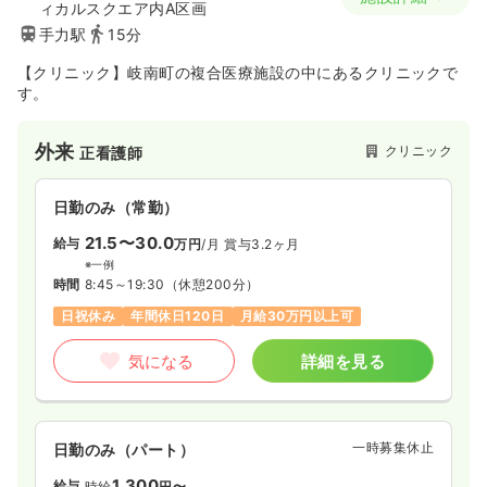
ィカルスクエア内A区画
手力駅
15分
【クリニック】岐南町の複合医療施設の中にあるクリニックで
す。
外来
クリニック
正看護師
日勤のみ（常勤）
21.5〜30.0
給与
万円
/月
賞与3.2ヶ月
※一例
時間
8:45～19:30
（休憩200分）
日祝休み
年間休日120日
月給30万円以上可
気になる
詳細を見る
一時募集休止
日勤のみ（パート）
1,300
給与
時給
円〜