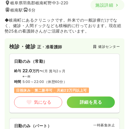
岐阜県羽島郡岐南町野中3-220
施設詳細
岐南駅
6分
◆岐南町にあるクリニックです。外来での一般診療だけでな
く、健診・人間ドックなども積極的に行っております。現在総
勢25名の看護師さんがご活躍されています。
検診・健診
健診センター
正・准看護師
日勤のみ（常勤）
22.0
給与
万円〜
/月
賞与2ヶ月
※一例
時間
5:00～22:00
（休憩60分）
日祝休み
第二新卒可
月給22万円以上可
気になる
詳細を見る
一時募集休止
日勤のみ（パート）