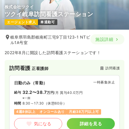
株式会社ツクイ
ツクイ岐阜訪問看護ステーション
エージェント求人
車通勤可
岐阜県羽島郡岐南町三宅9丁目123-1 NTビ
施設詳細
ル1A号室
2022年8月に開設した訪問看護ステーションです！
訪問看護
訪問看護
正看護師
一時募集休止
日勤のみ（常勤）
32.2〜38.7
給与
万円
/月
賞与40.0万円
※一例
時間
8:30～17:30
（休憩60分）
4週8休以上
オンコールあり
月給38万円以上可
気になる
詳細を見る