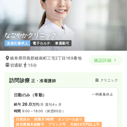
なごやかクリニック
直接応募求人
電子カルテ
車通勤可
岐阜県羽島郡岐南町三宅2丁目169番地
施設詳細
切通駅
15分
訪問診療
クリニック
正・准看護師
一時募集休止
日勤のみ（常勤）
26.0
給与
万円
/月
賞与4ヶ月
時間
9:00～18:00
（休憩60分）
日祝休み
残業月1時間
オンコールあり
担当業務未経験可
ブランク可
月給26万円以上可