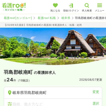
気になる
登録/ログイン
求人検索
メニュー
看護roo![カンゴルー]
看護roo! 転職
岐阜県
羽島郡岐南町の看護師
【2026年8月最新】羽島郡岐南町の看護師/准看護師求人・転職・給料
羽島郡岐南町
の看護師求人
24
2026/08/07
更新
全
件（19施設）
変更
岐阜県羽島郡岐南町
選択
職種、働き方など