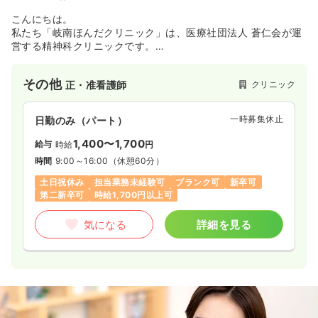
こんにちは。
私たち「岐南ほんだクリニック」は、医療社団法人 蒼仁会が運
営する精神科クリニックです。
特徴として、精神科デイケア（生活支援、復職支援）や精神科
訪問看護など、幅広く医療サービスを提供しており、地域の需
その他
クリニック
正・准看護師
要に多方面から応えることをモットーにしています。
スタッフの年齢層は幅広く、アットホームな雰囲気ですので安
心してお問い合わせいただければと思います。
一時募集休止
日勤のみ（パート）
よろしくお願いいたします。
1,400〜1,700
給与
時給
円
時間
9:00～16:00
（休憩60分）
土日祝休み
担当業務未経験可
ブランク可
新卒可
第二新卒可
時給1,700円以上可
気になる
詳細を見る