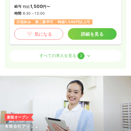
1,500
給与
時給
円〜
時間
8:30～13:00
日祝休み
第二新卒可
時給1,500円以上可
気になる
詳細を見る
外来
クリニック
正・准看護師
すべての求人を見る
2
一時募集休止
日勤のみ（常勤）
22.0〜28.5
給与
万円
/月
賞与5.0〜20.0万円
※一例
時間
8:30～17:00
（休憩60分）
日祝休み
月給28万円以上可
気になる
詳細を見る
新規オープン
有限会社アッシュ
検診・健診
クリニック
保健師