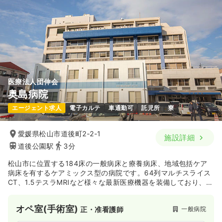
医療法人団伸会
奥島病院
エージェント求人
電子カルテ
車通勤可
託児所
寮
愛媛県松山市道後町2-2-1
施設詳細
道後公園駅
3分
松山市に位置する184床の一般病床と療養病床、地域包括ケア
病床を有するケアミックス型の病院です。64列マルチスライス
CT、1.5テスラMRIなど様々な最新医療機器を装備しており、患
者様に安心して治療を受けて頂く体制を築かれています。ま
た、平成27年には電子カルテを導入しています。
オペ室(手術室)
一般病院
正・准看護師