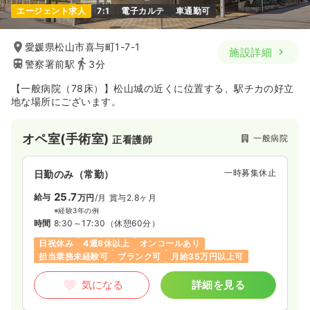
エージェント求人
7:1
電子カルテ
車通勤可
愛媛県松山市喜与町1-7-1
施設詳細
警察署前駅
3分
【一般病院（78床）】松山城の近くに位置する、駅チカの好立
地な場所にございます。
オペ室(手術室)
一般病院
正看護師
一時募集休止
日勤のみ（常勤）
25.7
給与
万円
/月
賞与2.8ヶ月
※経験3年の例
時間
8:30～17:30
（休憩60分）
日祝休み
4週8休以上
オンコールあり
担当業務未経験可
ブランク可
月給35万円以上可
気になる
詳細を見る