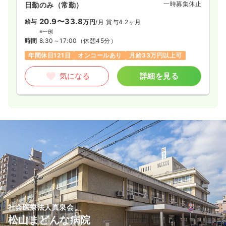
一時募集休止
日勤のみ（常勤）
20.9〜33.8
給与
万円
/月
賞与4.2ヶ月
※一例
時間
8:30～17:00
（休憩45分）
年間休日121日
オンコールあり
月給33万円以上可
気になる
詳細を見る
社会医療法人真泉会
松山まどんな病院