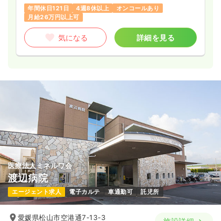
年間休日121日
4週8休以上
オンコールあり
月給26万円以上可
気になる
詳細を見る
医療法人ミネルワ会
渡辺病院
エージェント求人
電子カルテ
車通勤可
託児所
愛媛県松山市空港通7-13-3