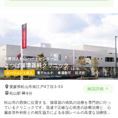
医療法人松山ハートセンター
よつば循環器科クリニック
エージェント求人
電子カルテ
車通勤可
託児所
愛媛県松山市南江戸4丁目3-53
施設詳細
松山駅
8分
松山市の西側に位置する、循環器の病気の治療を専門的に行っ
ているクリニックです。迅速で正確な心疾患の診断治療と、心
臓血管外科医との相互協力による全国レベルの高度な治療技術
を強みとしており、質の高い医療を提供しています。