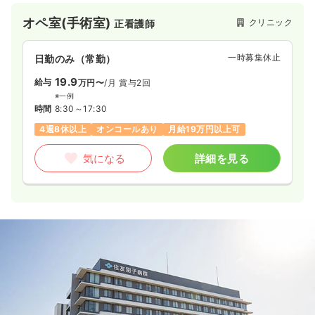
オペ室(手術室)
クリニック
正看護師
一時募集休止
日勤のみ（常勤）
19.9
給与
万円〜
/月
賞与2回
※一例
時間
8:30～17:30
4週8休以上
オンコールあり
月給19万円以上可
気になる
詳細を見る