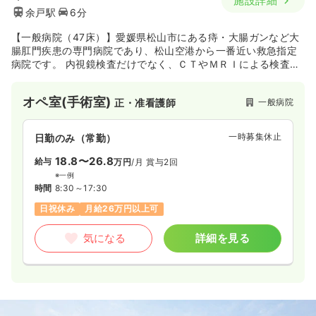
施設詳細
余戸駅
6分
【一般病院（47床）】愛媛県松山市にある痔・大腸ガンなど大
腸肛門疾患の専門病院であり、松山空港から一番近い救急指定
病院です。 内視鏡検査だけでなく、ＣＴやＭＲＩによる検査も
行っています。日本大腸肛門病学会に指定されている他、日本
外科学会の指導医・専門医が所属されているなど、専門性の高
オペ室(手術室)
一般病院
正・准看護師
い医療を提供している病院です。
一時募集休止
日勤のみ（常勤）
18.8〜26.8
給与
万円
/月
賞与2回
※一例
時間
8:30～17:30
日祝休み
月給26万円以上可
気になる
詳細を見る