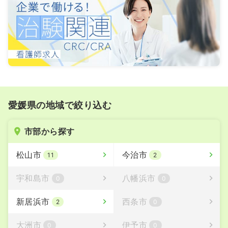
愛媛県の地域で絞り込む
市部から探す
松山市
今治市
11
2
宇和島市
八幡浜市
0
0
新居浜市
西条市
2
0
大洲市
伊予市
0
0