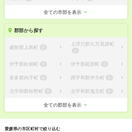
四国中央市
西予市
全ての市部を表示
1
0
東温市
0
郡部から探す
上浮穴郡久万高原町
越智郡上島町
0
0
伊予郡松前町
伊予郡砥部町
0
0
喜多郡内子町
西宇和郡伊方町
0
0
北宇和郡松野町
北宇和郡鬼北町
0
0
南宇和郡愛南町
全ての郡部を表示
0
愛媛県の市区町村で絞り込む