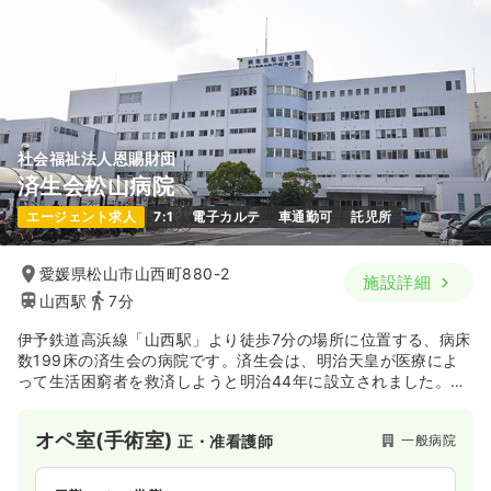
社会福祉法人恩賜財団
済生会松山病院
エージェント求人
7:1
電子カルテ
車通勤可
託児所
愛媛県松山市山西町880-2
施設詳細
山西駅
7分
伊予鉄道高浜線「山西駅」より徒歩7分の場所に位置する、病床
数199床の済生会の病院です。済生会は、明治天皇が医療によ
って生活困窮者を救済しようと明治44年に設立されました。
100年以上にわたる歴史があり、現在は日本最大の社会福祉法
人となっております。
オペ室(手術室)
一般病院
正・准看護師