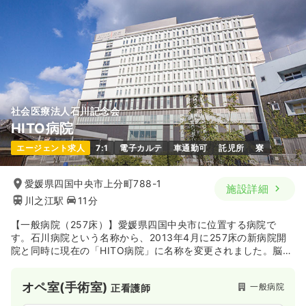
社会医療法人石川記念会
HITO病院
エージェント求人
7:1
電子カルテ
車通勤可
託児所
寮
愛媛県四国中央市上分町788-1
施設詳細
川之江駅
11分
【一般病院（257床）】愛媛県四国中央市に位置する病院で
す。石川病院という名称から、2013年4月に257床の新病院開
院と同時に現在の「HITO病院」に名称を変更されました。脳卒
中治療、心疾患治療、救急医療体制の強化、手術室の増室、美
容外科の新設、最先端検査機器の導入など、様々な面で病院機
オペ室(手術室)
一般病院
正看護師
能を拡充され、がん診療では、外来化学療法室の増設、緩和ケ
ア病棟の開設など、愛媛県がん診療連携推進病院として、より