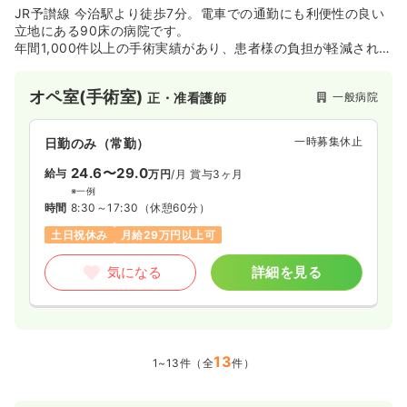
JR予讃線 今治駅より徒歩7分。電車での通勤にも利便性の良い
立地にある90床の病院です。
年間1,000件以上の手術実績があり、患者様の負担が軽減される
よう低侵襲治療を積極的に行っています。
開院以来、二次救急指定を受けている病院として地域の急性期
オペ室(手術室)
一般病院
正・准看護師
を支えている病院です。
一時募集休止
日勤のみ（常勤）
24.6〜29.0
給与
万円
/月
賞与3ヶ月
※一例
時間
8:30～17:30
（休憩60分）
土日祝休み
月給29万円以上可
気になる
詳細を見る
13
1~13件（全
件）