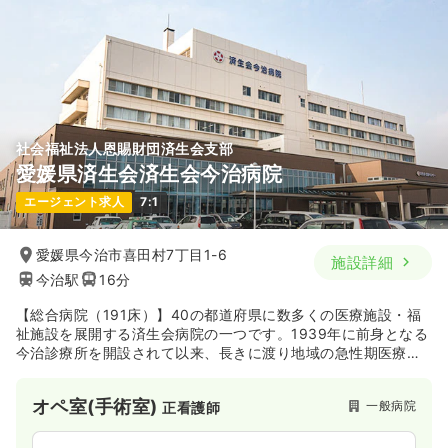
社会福祉法人恩賜財団済生会支部
愛媛県済生会済生会今治病院
エージェント求人
7:1
愛媛県今治市喜田村7丁目1-6
施設詳細
今治駅
16分
【総合病院（191床）】40の都道府県に数多くの医療施設・福
祉施設を展開する済生会病院の一つです。1939年に前身となる
今治診療所を開設されて以来、長きに渡り地域の急性期医療の
中枢的役割を担ってきた病院です。近年では緩和ケア病棟も開
設するなど、時代と共に変化する地域のニーズに寄り添った医
オペ室(手術室)
一般病院
正看護師
療を提供しています。