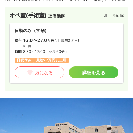
器と手術室を完備し、現在では困難となりつつある麻酔科医常
在という好条件の元、緊急手術にも対応されています。
オペ室(手術室)
一般病院
正看護師
日勤のみ（常勤）
16.0〜27.0
給与
万円
/月
賞与3.7ヶ月
※一例
時間
8:30～17:00
（休憩60分）
日祝休み
月給27万円以上可
気になる
詳細を見る