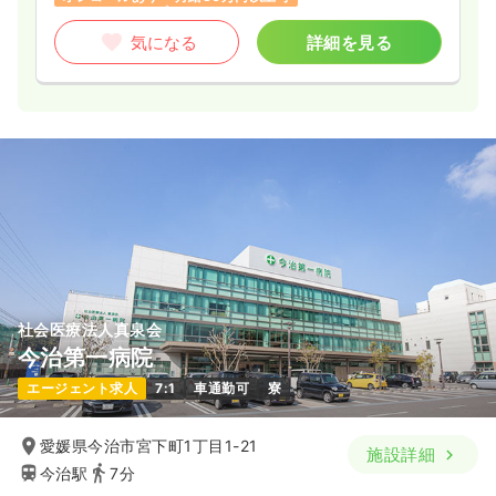
気になる
詳細を見る
社会医療法人真泉会
今治第一病院
エージェント求人
7:1
車通勤可
寮
愛媛県今治市宮下町1丁目1-21
施設詳細
今治駅
7分