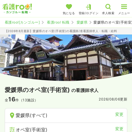
気になる
登録/ログイン
求人検索
メニュー
看護roo![カンゴルー]
看護roo! 転職
愛媛県
愛媛県のオペ室(手術室
【2026年8月最新】愛媛県のオペ室(手術室)の看護師/准看護師求人・転職・給料
愛媛県のオペ室(手術室)
の看護師求人
16
2026/08/06
更新
全
件（13施設）
変更
愛媛県(すべて)
変更
オペ室(手術室)