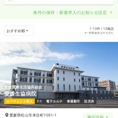
条件の保存・新着求人のお知らせ設定
1-13件 / 13施設
※一時募集休止中を含む
愛媛医療生活協同組合
愛媛生協病院
エージェント求人
7:1
電子カルテ
車通勤可
託児所
愛媛県松山市来住町1091-1
施設詳細