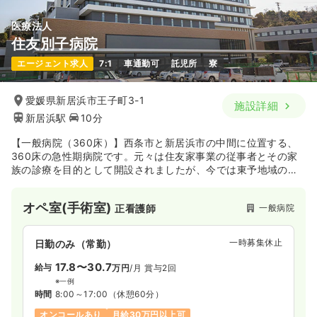
医療法人
住友別子病院
エージェント求人
7:1
車通勤可
託児所
寮
愛媛県新居浜市王子町3-1
施設詳細
新居浜駅
10分
【一般病院（360床）】西条市と新居浜市の中間に位置する、
360床の急性期病院です。元々は住友家事業の従事者とその家
族の診療を目的として開設されましたが、今では東予地域の基
幹病院として患者のニーズに合ったサービスを提供していま
す。
オペ室(手術室)
一般病院
正看護師
一時募集休止
日勤のみ（常勤）
17.8〜30.7
給与
万円
/月
賞与2回
※一例
時間
8:00～17:00
（休憩60分）
オンコールあり
月給30万円以上可