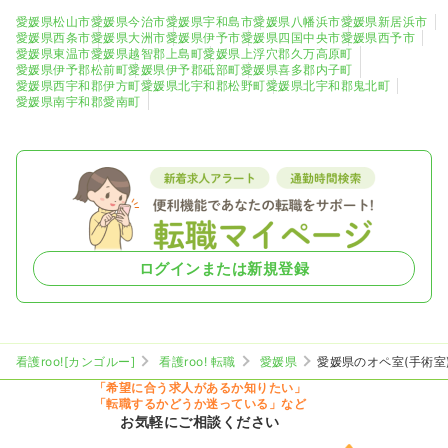
愛媛県松山市
愛媛県今治市
愛媛県宇和島市
愛媛県八幡浜市
愛媛県新居浜市
愛媛県西条市
愛媛県大洲市
愛媛県伊予市
愛媛県四国中央市
愛媛県西予市
愛媛県東温市
愛媛県越智郡上島町
愛媛県上浮穴郡久万高原町
愛媛県伊予郡松前町
愛媛県伊予郡砥部町
愛媛県喜多郡内子町
愛媛県西宇和郡伊方町
愛媛県北宇和郡松野町
愛媛県北宇和郡鬼北町
愛媛県南宇和郡愛南町
ログインまたは新規登録
看護roo![カンゴルー]
看護roo! 転職
愛媛県
愛媛県のオペ室(手術室
「希望に合う求人があるか知りたい」
「転職するかどうか迷っている」など
お気軽にご相談ください