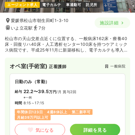
エージェント求人
電子カルテ
車通勤可
託児所
愛媛県松山市朝生田町1-3-10
施設詳細
いよ立花駅
7分
松山市の天山交差点近くに位置する、一般病床162床・療養40
床・回復リハ40床・人工透析センター100床を持つケアミック
ス病院です。平成25年11月に新築移転し、電子カルテも導入さ
れた綺麗な建物です。愛媛大学医学部附属病院と医療連携の協
定を結び、よりしっかりと研修制度・職場環境の中で看護業務
オペ室(手術室)
一般病院
正看護師
を行っております。
日勤のみ（常勤）
22.2〜39.5
給与
万円
/月
賞与2回
※一例
時間
8:15～17:15
年間休日123日
4週8休以上
第二新卒可
月給39万円以上可
気になる
詳細を見る