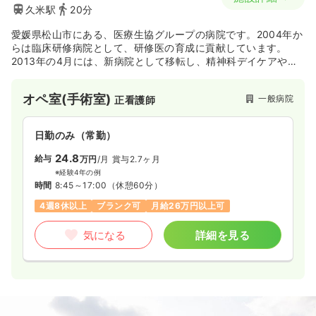
久米駅
20分
愛媛県松山市にある、医療生協グループの病院です。2004年か
らは臨床研修病院として、研修医の育成に貢献しています。
2013年の4月には、新病院として移転し、精神科デイケアやシ
ョートステイなどの新たな取り組みもスタートしました。現在
では、人口の超高齢化を見据えた地域包括ケアシステムのなか
オペ室(手術室)
一般病院
正看護師
で、地域包括ケア病床を有し、地域住民のニーズに貢献してい
ます。
日勤のみ（常勤）
24.8
給与
万円
/月
賞与2.7ヶ月
※経験4年の例
時間
8:45～17:00
（休憩60分）
4週8休以上
ブランク可
月給26万円以上可
気になる
詳細を見る