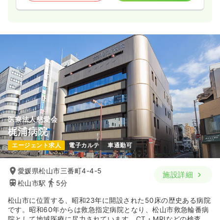
医療法人慈愛会
梶浦病院
エージェント求人
電子カルテ
車通勤可
愛媛県松山市三番町4-4-5
施設詳細
松山市駅
5分
松山市に位置する、昭和23年に開設された50床の歴史ある病院
です。昭和60年からは救急指定病院となり、松山市救急輪番病
院として地域医療に尽力されています。CT・MRIなどの検査機