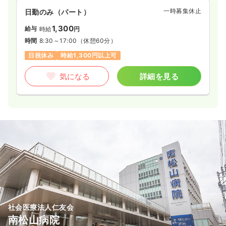
一時募集休止
日勤のみ（パート）
1,300
給与
時給
円
時間
8:30～17:00
（休憩60分）
日祝休み
時給1,300円以上可
気になる
詳細を見る
社会医療法人仁友会
南松山病院