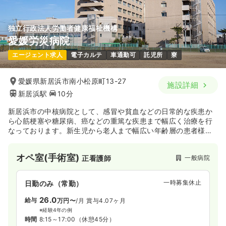
独立行政法人労働者健康福祉機構
愛媛労災病院
エージェント求人
電子カルテ
車通勤可
託児所
寮
愛媛県新居浜市南小松原町13-27
施設詳細
新居浜駅
10分
新居浜市の中核病院として、感冒や貧血などの日常的な疾患か
ら心筋梗塞や糖尿病、癌などの重篤な疾患まで幅広く治療を行
なっております。新生児から老人まで幅広い年齢層の患者様に
対応しており、労災病院の特徴を生かし、健康増進のための情
報発信や予防医療、労働災害や職業病などを体系的に取り扱っ
オペ室(手術室)
一般病院
正看護師
ています。
一時募集休止
日勤のみ（常勤）
26.0
給与
万円〜
/月
賞与4.07ヶ月
※経験4年の例
時間
8:15～17:00
（休憩45分）