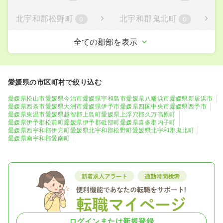
北宇和郡松野町
北宇和郡鬼北町
0
0
南宇和郡愛南町
全ての郡部を表示
0
愛媛県の市区町村で絞り込む
愛媛県松山市
愛媛県今治市
愛媛県宇和島市
愛媛県八幡浜市
愛媛県新居浜市
愛媛県西条市
愛媛県大洲市
愛媛県伊予市
愛媛県四国中央市
愛媛県西予市
愛媛県東温市
愛媛県越智郡上島町
愛媛県上浮穴郡久万高原町
愛媛県伊予郡松前町
愛媛県伊予郡砥部町
愛媛県喜多郡内子町
愛媛県西宇和郡伊方町
愛媛県北宇和郡松野町
愛媛県北宇和郡鬼北町
愛媛県南宇和郡愛南町
ログインまたは新規登録