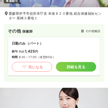
車通勤可
愛媛県伊予市役所本庁舎 米湊８２０番地 総合保健福祉セン
ター 尾崎３番地１
その他
その他施設
保健師
日勤のみ（パート）
1,425
給与
時給
円
時間
8:30～17:00
（休憩60分）
気になる
詳細を見る