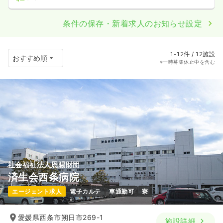
条件の保存・新着求人のお知らせ設定
1-12件 / 12施設
※一時募集休止中を含む
社会福祉法人恩賜財団
済生会西条病院
エージェント求人
電子カルテ
車通勤可
寮
愛媛県西条市朔日市269-1
施設詳細