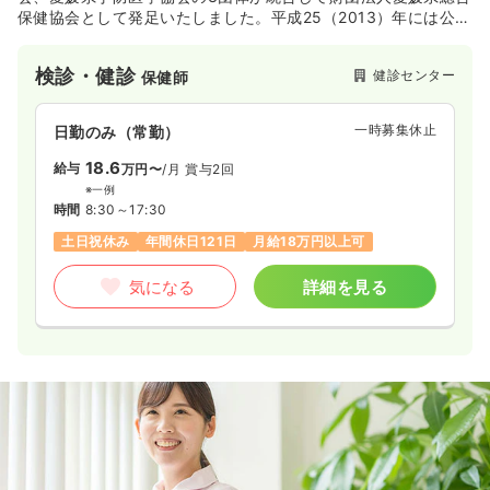
保健協会として発足いたしました。平成25（2013）年には公益
財団法人として、そして平成31（2019）年からは内閣府所管団
体として、公益性の高い事業を行っています。施設健診、巡回
検診・健診
健診センター
保健師
健診、人間ドッグ等を扱っています。
一時募集休止
日勤のみ（常勤）
18.6
給与
万円〜
/月
賞与2回
※一例
時間
8:30～17:30
土日祝休み
年間休日121日
月給18万円以上可
気になる
詳細を見る