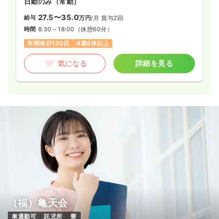
日勤のみ（常勤）
27.5〜35.0
給与
万円
/月
賞与2回
時間
8:30～18:00
（休憩60分）
年間休日120日
4週8休以上
気になる
詳細を見る
（福）亀天会
車通勤可
託児所
寮