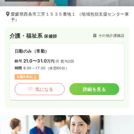
愛媛県西条市三芳１５３５番地１ （地域包括支援センター東
予）
介護・福祉系
その他介護施設
保健師
日勤のみ（常勤）
21.0〜31.0
給与
万円
/月
賞与2回
時間
8:30～17:30
（休憩60分）
4週8休以上
気になる
詳細を見る