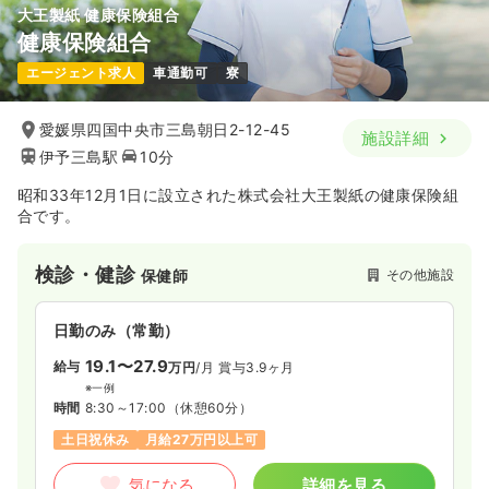
大王製紙 健康保険組合
健康保険組合
エージェント求人
車通勤可
寮
愛媛県四国中央市三島朝日2-12-45
施設詳細
伊予三島駅
10分
昭和33年12月1日に設立された株式会社大王製紙の健康保険組
合です。
検診・健診
その他施設
保健師
日勤のみ（常勤）
19.1〜27.9
給与
万円
/月
賞与3.9ヶ月
※一例
時間
8:30～17:00
（休憩60分）
土日祝休み
月給27万円以上可
気になる
詳細を見る