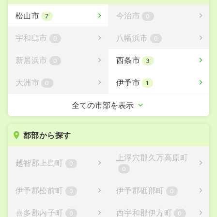
松山市
今治市
7
0
宇和島市
八幡浜市
0
0
新居浜市
西条市
0
3
大洲市
伊予市
0
1
四国中央市
西予市
全ての市部を表示
2
0
東温市
0
郡部から探す
上浮穴郡久万高原町
越智郡上島町
0
0
伊予郡松前町
伊予郡砥部町
0
0
喜多郡内子町
西宇和郡伊方町
0
0