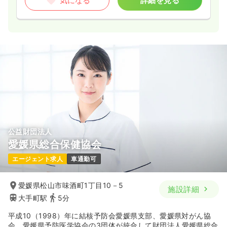
気になる
詳細を見る
公益財団法人
愛媛県総合保健協会
エージェント求人
車通勤可
愛媛県松山市味酒町1丁目10－5
施設詳細
大手町駅
5分
平成10（1998）年に結核予防会愛媛県支部、愛媛県対がん協
会、愛媛県予防医学協会の3団体が統合して財団法人愛媛県総合