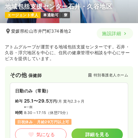
地域包括支援センター石井・久谷地区
エージェント求人
車通勤可
寮
愛媛県松山市井門町374番地2
施設詳細
アトムグループが運営する地域包括支援センターです。石井・
久谷・浮穴地区を中心に、住民の健康管理や相談を中心にサー
ビスを提供しています。
その他
特別養護老人ホーム
保健師
日勤のみ（常勤）
25.1〜29.5
給与
万円
/月
賞与2.3ヶ月
※一例
時間
8:30～17:15
（休憩75分）
日祝休み
月給29万円以上可
気になる
詳細を見る