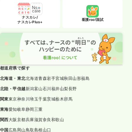
ナスカレ/
看護roo!国試
ナスカレPlus+
都道府県で探す
北海道・東北
北海道
青森
岩手
宮城
秋田
山形
福島
北陸・甲信越
新潟
富山
石川
福井
山梨
長野
関東
東京
神奈川
埼玉
千葉
茨城
栃木
群馬
東海
愛知
岐阜
静岡
三重
関西
大阪
京都
兵庫
滋賀
奈良
和歌山
中国
広島
岡山
鳥取
島根
山口