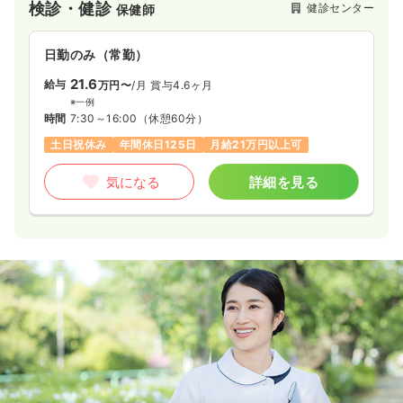
検診・健診
健診センター
保健師
日勤のみ（常勤）
21.6
給与
万円〜
/月
賞与4.6ヶ月
※一例
時間
7:30～16:00
（休憩60分）
土日祝休み
年間休日125日
月給21万円以上可
気になる
詳細を見る