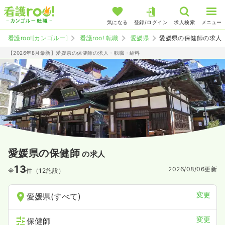
気になる
登録/ログイン
求人検索
メニュー
看護roo![カンゴルー]
看護roo! 転職
愛媛県
愛媛県の保健師の求人
【2026年8月最新】愛媛県の保健師の求人・転職・給料
愛媛県の保健師
の求人
13
2026/08/06
更新
全
件（12施設）
変更
愛媛県(すべて)
変更
保健師