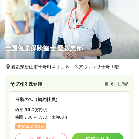
全国健康保険協会 愛媛支部
愛媛県松山市千舟町４丁目６－３アヴァンサ千舟１階
その他
その他施設
保健師
日勤のみ（契約社員）
30.2
給与
万円
/月
時間
8:30～17:30
（休憩60分）
年間休日124日