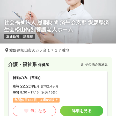
社会福祉法人 恩賜財団 済生会支部 愛媛県済
生会松山特別養護老人ホーム
車通勤可
託児所
愛媛県松山市久万ノ台１７１７番地
介護・福祉系
その他介護施設
保健師
日勤のみ（常勤）
22.2
給与
万円
/月
賞与2.4ヶ月
時間
8:30～17:15
（休憩45分）
年間休日123日
4週8休以上
気になる
詳細を見る