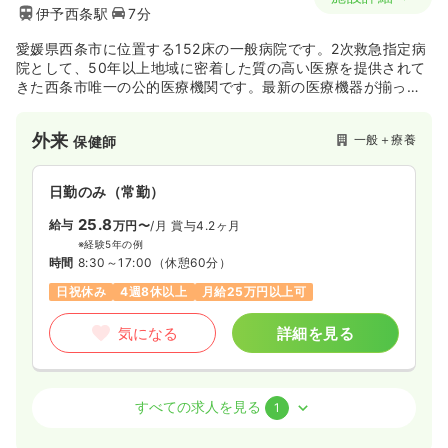
伊予西条駅
7分
愛媛県西条市に位置する152床の一般病院です。2次救急指定病
院として、50年以上地域に密着した質の高い医療を提供されて
きた西条市唯一の公的医療機関です。最新の医療機器が揃って
おり、がん治療･救急医療･予防医学･生活習慣病医療･循環器医
療に力を入れています。
外来
一般＋療養
保健師
日勤のみ（常勤）
25.8
給与
万円〜
/月
賞与4.2ヶ月
※経験5年の例
時間
8:30～17:00
（休憩60分）
日祝休み
4週8休以上
月給25万円以上可
気になる
詳細を見る
その他
その他介護施設
保健師
すべての求人を見る
1