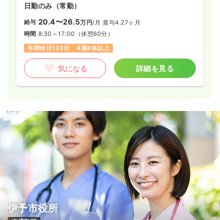
日勤のみ（常勤）
20.4〜26.5
給与
万円
/月
賞与4.27ヶ月
時間
8:30～17:00
（休憩60分）
年間休日123日
4週8休以上
気になる
詳細を見る
伊予市役所