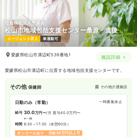
社会福祉法人平成会
松山市地域包括支援センター桑原・道後
エージェント求人
車通勤可
愛媛県松山市溝辺町539番地1
施設詳細
愛媛県松山市溝辺町に位置する地域包括支援センターです。
その他
その他介護施設
保健師
一時募集休止
日勤のみ（常勤）
30.0
給与
万円〜
/月
賞与40.0万円〜
※一例
時間
8:30～17:30
（休憩60分）
オンコールあり
月給30万円以上可