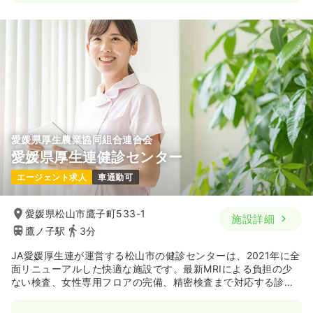
一時募集休止
日勤のみ（常勤）
25.8
給与
万円〜
/月
賞与4.2ヶ月
※経験5年の例
時間
8:30～17:00
（休憩60分）
日祝休み
月給25万円以上可
気になる
詳細を見る
愛媛県厚生農業協同組合連合会
愛媛県厚生連健診センター
エージェント求人
車通勤可
愛媛県松山市鷹子町533-1
施設詳細
鷹ノ子駅
3分
JA愛媛厚生連が運営する松山市の健診センターは、2021年に全
面リニューアルした快適な施設です。最新MRIによる負担の少
ない検査、女性専用フロアの完備、精密検査まで対応する診療
所の併設、県内全域をカバーする巡回健診などが大きな強みで
す。