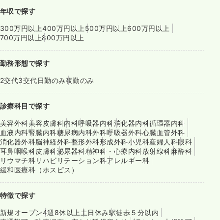
年収で探す
300万円以上
400万円以上
500万円以上
600万円以上
700万円以上
800万円以上
勤務形態で探す
2交代
3交代
日勤のみ
夜勤のみ
診療科目で探す
美容外科
美容皮膚科
内科
呼吸器内科
消化器内科
循環器内科
血液内科
腎臓内科
糖尿病内科
外科
呼吸器外科
心臓血管外科
消化器外科
脳神経外科
整形外科
形成外科
小児科
産婦人科
眼科
耳鼻咽喉科
皮膚科
泌尿器科
精神科・心療内科
放射線科
麻酔科
リウマチ科
リハビリテーション科
アレルギー科
緩和医療科（ホスピス）
特徴で探す
新規オープン
4週8休以上
土日休み
駅徒歩５分以内