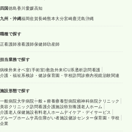
四国
徳島
香川
愛媛
高知
九州・沖縄
福岡
佐賀
長崎
熊本
大分
宮崎
鹿児島
沖縄
職種で探す
正看護師
准看護師
保健師
助産師
担当業務で探す
病棟
外来
オペ室(手術室)
救急外来
ICU系
透析
訪問看護
介護・福祉系
検診・健診
保育園・学校
訪問診療
内視鏡
治験関連
施設形態で探す
一般病院
大学病院
一般＋療養
療養型病院
精神科病院
クリニック
美容クリニック
訪問看護
介護施設
特別養護老人ホーム
介護老人保健施設
有料老人ホーム
デイケア・デイサービス
グループホーム
サ高住
障がい者施設
健診センター
保育園・学校
企業