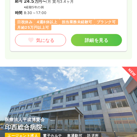
24.5
給与
万円〜
/月
賞与3.4ヶ月
※経験5年の例
時間
8:30～17:00
日祝休み
4週8休以上
担当業務未経験可
ブランク可
月給25万円以上可
気になる
詳細を見る
NEW
医療法人平成博愛会
印西総合病院
エージェント求人
電子カルテ
車通勤可
託児所