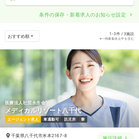
条件の保存・新着求人のお知らせ設定
1-3件 / 3施設
※一時募集休止中を含む
医療法人社団永生会
メディカルリゾート八千代
エージェント求人
車通勤可
託児所
寮
千葉県八千代市米本2167-8
施設詳細