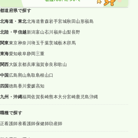
都道府県で探す
北海道・東北
北海道
青森
岩手
宮城
秋田
山形
福島
北陸・甲信越
新潟
富山
石川
福井
山梨
長野
関東
東京
神奈川
埼玉
千葉
茨城
栃木
群馬
東海
愛知
岐阜
静岡
三重
関西
大阪
京都
兵庫
滋賀
奈良
和歌山
中国
広島
岡山
鳥取
島根
山口
四国
徳島
香川
愛媛
高知
九州・沖縄
福岡
佐賀
長崎
熊本
大分
宮崎
鹿児島
沖縄
職種で探す
正看護師
准看護師
保健師
助産師