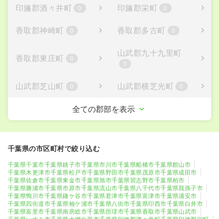
印旛郡酒々井町
印旛郡栄町
0
0
柏市
勝浦市
0
0
香取郡神崎町
香取郡多古町
0
0
市原市
流山市
0
0
山武郡九十九里町
香取郡東庄町
0
0
八千代市
我孫子市
2
0
山武郡芝山町
山武郡横芝光町
0
0
鴨川市
鎌ケ谷市
0
0
長生郡一宮町
長生郡睦沢町
全ての郡部を表示
0
0
君津市
富津市
0
0
長生郡長生村
長生郡白子町
0
0
浦安市
四街道市
0
0
千葉県の市区町村で絞り込む
長生郡長柄町
長生郡長南町
0
0
袖ケ浦市
八街市
0
0
千葉県千葉市
千葉県銚子市
千葉県市川市
千葉県船橋市
千葉県館山市
千葉県木更津市
千葉県松戸市
千葉県野田市
千葉県茂原市
千葉県成田市
夷隅郡大多喜町
夷隅郡御宿町
0
0
印西市
白井市
1
0
千葉県佐倉市
千葉県東金市
千葉県旭市
千葉県習志野市
千葉県柏市
千葉県勝浦市
千葉県市原市
千葉県流山市
千葉県八千代市
千葉県我孫子市
千葉県鴨川市
千葉県鎌ケ谷市
千葉県君津市
千葉県富津市
千葉県浦安市
安房郡鋸南町
0
富里市
南房総市
0
0
千葉県四街道市
千葉県袖ケ浦市
千葉県八街市
千葉県印西市
千葉県白井市
千葉県富里市
千葉県南房総市
千葉県匝瑳市
千葉県香取市
千葉県山武市