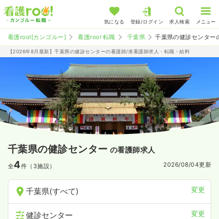
気になる
登録/ログイン
求人検索
メニュー
看護roo![カンゴルー]
看護roo! 転職
千葉県
千葉県の健診センター
【2026年8月最新】千葉県の健診センターの看護師/准看護師求人・転職・給料
千葉県の健診センター
の看護師求人
4
2026/08/04
更新
全
件（3施設）
変更
千葉県(すべて)
変更
健診センター