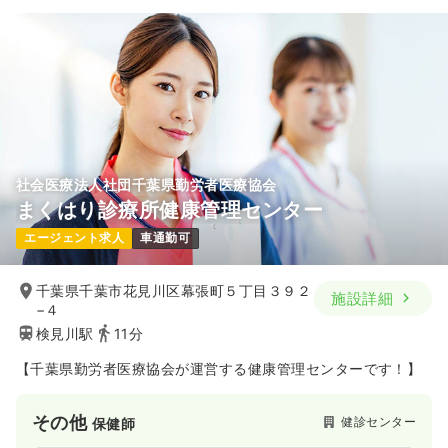
社会医療法人社団千葉県勤労者医療協会
まくはり診療所健康管理センター
エージェント求人
車通勤可
千葉県千葉市花見川区幕張町５丁目３９２
施設詳細
−４
検見川駅
11分
【千葉県勤労者医療協会が運営する健康管理センターです！】
その他
健診センター
保健師