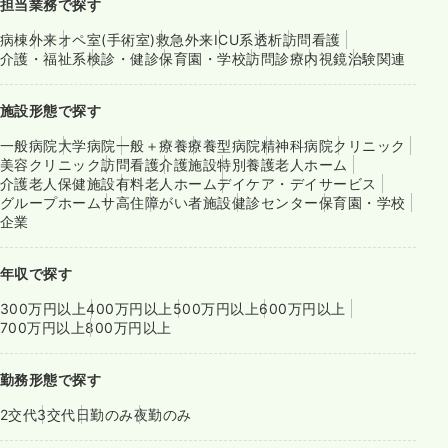
担当業務で探す
病棟
外来
オペ室(手術室)
救急外来
ICU系
透析
訪問看護
介護・福祉系
検診・健診
保育園・学校
訪問診療
内視鏡
治験関連
施設形態で探す
一般病院
大学病院
一般＋療養
療養型病院
精神科病院
クリニック
美容クリニック
訪問看護
介護施設
特別養護老人ホーム
介護老人保健施設
有料老人ホーム
デイケア・デイサービス
グループホーム
サ高住
障がい者施設
健診センター
保育園・学校
企業
年収で探す
300万円以上
400万円以上
500万円以上
600万円以上
700万円以上
800万円以上
勤務形態で探す
2交代
3交代
日勤のみ
夜勤のみ