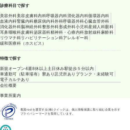
診療科目で探す
美容外科
美容皮膚科
内科
呼吸器内科
消化器内科
循環器内科
血液内科
腎臓内科
糖尿病内科
外科
呼吸器外科
心臓血管外科
消化器外科
脳神経外科
整形外科
形成外科
小児科
産婦人科
眼科
耳鼻咽喉科
皮膚科
泌尿器科
精神科・心療内科
放射線科
麻酔科
リウマチ科
リハビリテーション科
アレルギー科
緩和医療科（ホスピス）
特徴で探す
新規オープン
4週8休以上
土日休み
駅徒歩５分以内
車通勤可（駐車場有）
寮あり
託児所あり
ブランク・未経験可
電子カルテあり
会社概要
事業所案内
看護roo!を運営する(株)クイックは、個人情報保護に取り組む企業を示す
プライバシーマークを取得しています。