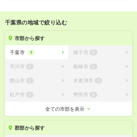
千葉県の地域で絞り込む
市部から探す
千葉市
銚子市
1
0
市川市
船橋市
0
0
館山市
木更津市
0
0
松戸市
野田市
0
0
茂原市
成田市
全ての市部を表示
0
0
佐倉市
東金市
0
0
郡部から探す
旭市
習志野市
0
0