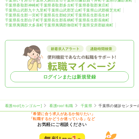
千葉県いすみ市
千葉県大網白里市
千葉県印旛郡酒々井町
千葉県印旛郡栄町
匝瑳市
香取市
0
0
千葉県香取郡神崎町
千葉県香取郡多古町
千葉県香取郡東庄町
千葉県山武郡九十九里町
千葉県山武郡芝山町
千葉県山武郡横芝光町
千葉県長生郡一宮町
千葉県長生郡睦沢町
千葉県長生郡長生村
山武市
いすみ市
0
0
千葉県長生郡白子町
千葉県長生郡長柄町
千葉県長生郡長南町
千葉県夷隅郡大多喜町
千葉県夷隅郡御宿町
千葉県安房郡鋸南町
大網白里市
0
ログインまたは新規登録
看護roo![カンゴルー]
看護roo! 転職
千葉県
千葉県の健診センター
「希望に合う求人があるか知りたい」
「転職するかどうか迷っている」など
お気軽にご相談ください