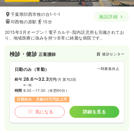
千葉県印西市牧の台1-1-1
施設詳細
印西牧の原駅
15分
2015年3月オープン！電子カルテ･院内託児所も完備されてお
り、地域医療に強みを持つ非常に綺麗な病院です。
検診・健診
健診センター
正看護師
一時募集休止
日勤のみ（常勤）
28.6〜32.3
給与
万円
/月
賞与2回
※一例
時間
8:30～17:30
（休憩60分）
日祝休み
月給32万円以上可
気になる
詳細を見る