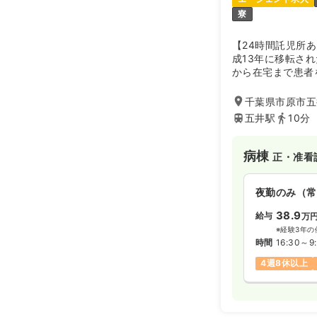
寮
【24時間託児所
成13年に移転され
から在宅まで患者
者さんへの設備は
充実していますの
千葉県市原市五井
五井駅
10分
病棟
正・准看
夜勤のみ（常
38.9
給与
万
※経験3年の
時間
16:30～9
4週8休以上