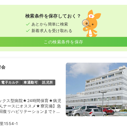
検索条件を保存しておく？
あとから簡単に検索
新着求人を受け取れる
この検索条件を保存
療会
電子カルテ
車通勤可
託児所
ミックス型病院★24時間保育★病児
んナースにオススメ★寮完備】急
回復リハビリテーションまでトー
供している病院なので幅広い経験
ます。
1554-1