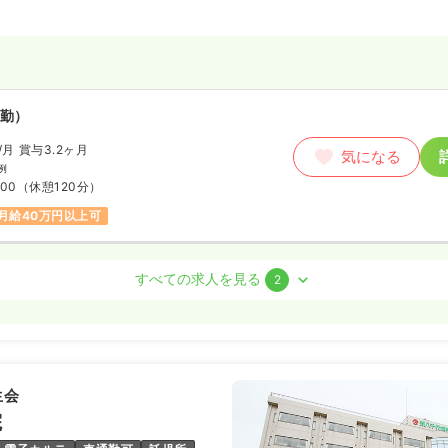
勤）
/月
賞与3.2ヶ月
気になる
例
:00
（休憩120分）
月給40万円以上可
護師
すべての求人を見る
2
勤）
わせください
気になる
:00
生会
ブランク可
第二新卒可
院