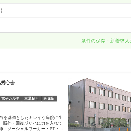
)
条件の保存・新着求人
葉秀心会
電子カルテ
車通勤可
託児所
転し白を基調としたキレイな病院に生
。脳外・回復期リハに力を入れて
師・ソーシャルワーカー・PT・