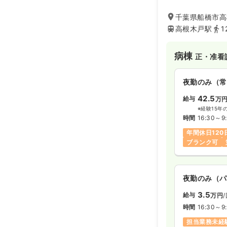
OTなどの専門ス
なり患者さまへ最
千葉県船橋市高根
す。
高根木戸駅
1
病棟
正・准看
夜勤のみ（常
42.5
給与
万
※経験15年
時間
16:30～9
年間休日120
ブランク可
夜勤のみ（パ
3.5
給与
万円
時間
16:30～9
担当業務未経