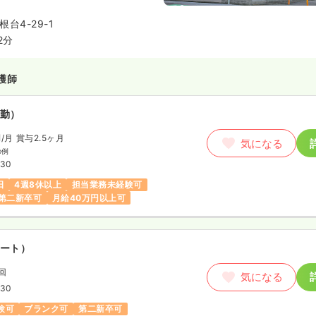
タッフがチーム医療として一体と
良の治療とケアを提供しておりま
台4-29-1
2分
護師
勤）
円
/月
賞与2.5ヶ月
気になる
の例
:30
日
4週8休以上
担当業務未経験可
第二新卒可
月給40万円以上可
ート）
/回
気になる
:30
験可
ブランク可
第二新卒可