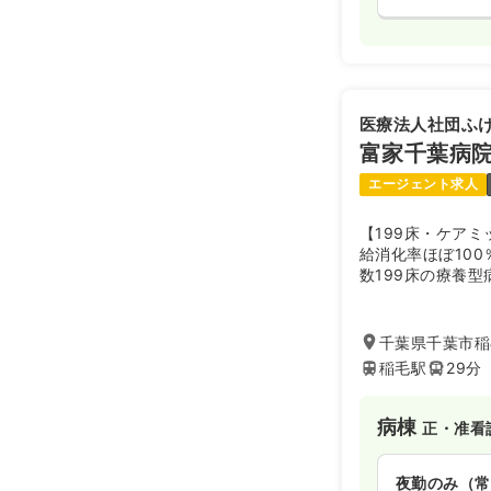
医療法人社団ふ
富家千葉病
エージェント求人
【199床・ケアミ
給消化率ほぼ10
数199床の療養
さんと深く接しな
です！ナラティブ
ます。ナラティブ
千葉県千葉市稲毛
看ていく上で病歴
稲毛駅
29分
生・生活背景を知
ものです。スタッ
り、患者様の家族
病棟
正・准看
夜勤のみ（常