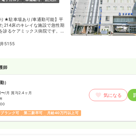
あり★駐車場あり/車通勤可能】平
た214床のキレイな施設で急性期
を診るケアミックス病院です。患
もちろんのこと、看護側の設備も
で、安心して働ける病院です。
5155
護師
勤）
円〜
/月
賞与2.4ヶ月
気になる
例
:00
ブランク可
第二新卒可
月給40万円以上可