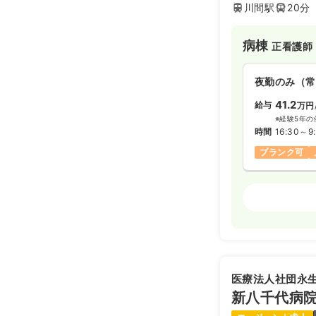
川間駅
20分
病棟
正看護師
夜勤のみ（常
41.2
給与
万円
※経験5年の
時間
16:30～9
ブランク可
外来
正・准看
夜勤のみ（常
給与
お問い合
時間
16:30～9
医療法人社団永
4週8休以上
新八千代病