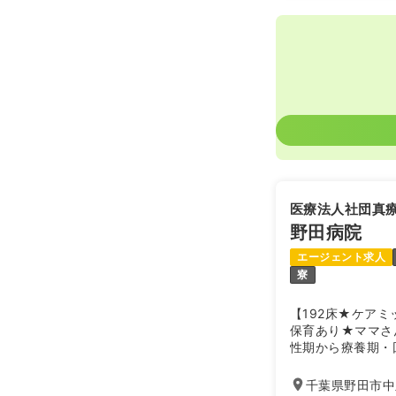
医療法人社団真
野田病院
エージェント求人
寮
【192床★ケア
保育あり★ママさ
性期から療養期・
タル的な医療を提
を積むことができ
千葉県野田市中里