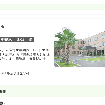
け会
院
車通勤可
託児所
寮
ックス病院★年間休日120日★有
0％★託児所あり施設綺麗★】病床
型病院です。回復期・療養期の患者
がら働きたい方にオススメの病院
ホスピタルの取り組みを行ってい
ホスピタルとは一人一人の患者を
区長沼原町277-1
だけでなく、その人の今までの人
った上で看護を提供するといった
フ皆がこの考えのもと働いてお
からも信頼が得られています。
護師
勤）