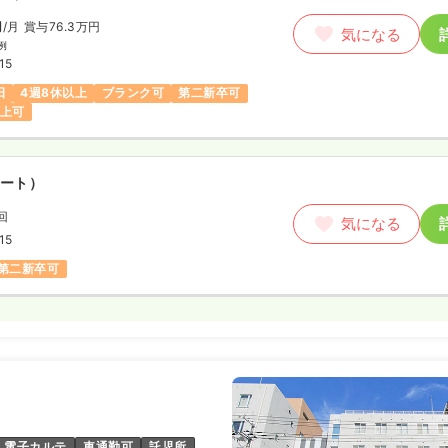
円
/月
賞与76.3万円
気になる
例
15
日
4週8休以上
ブランク可
第二新卒可
以上可
ート）
回
気になる
15
第二新卒可
電子カルテ
車通勤可
託児所