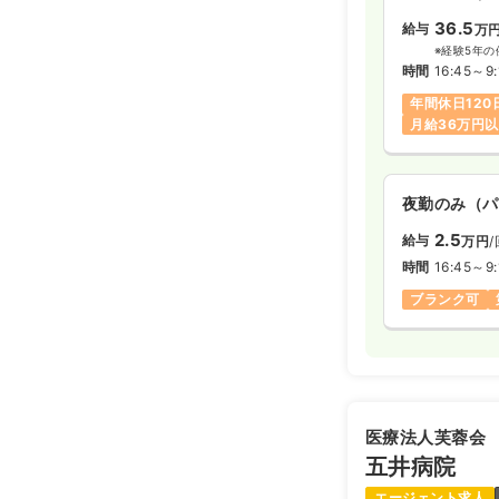
36.5
給与
万
※経験5年の
時間
16:45～9:
年間休日120
月給36万円
夜勤のみ（パ
2.5
給与
万円
/
時間
16:45～9:
ブランク可
医療法人芙蓉会
五井病院
エージェント求人