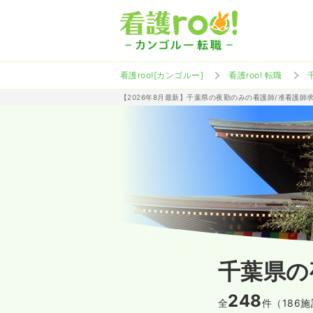
看護roo![カンゴルー]
看護roo! 転職
【2026年8月最新】千葉県の夜勤のみの看護師/准看護師
千葉県の
248
全
件（186