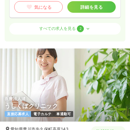
気になる
詳細を見る
外来
療養型病院
正看護師
すべての求人を見る
2
一時募集休止
日勤のみ（常勤）
24.8
給与
万円
/月
賞与3.8ヶ月
※経験3年の例
時間
8:30～17:30
（休憩60分）
日祝休み
月給24万円以上可
気になる
詳細を見る
医療法人渚
うしくぼクリニック
一時募集休止
日勤のみ（パート）
直接応募求人
電子カルテ
車通勤可
1,520
給与
時給
円
時間
8:30～17:30
（休憩60分）
愛知県豊川市牛久保町高原143