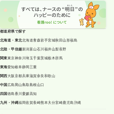
都道府県で探す
北海道・東北
北海道
青森
岩手
宮城
秋田
山形
福島
北陸・甲信越
新潟
富山
石川
福井
山梨
長野
関東
東京
神奈川
埼玉
千葉
茨城
栃木
群馬
東海
愛知
岐阜
静岡
三重
関西
大阪
京都
兵庫
滋賀
奈良
和歌山
中国
広島
岡山
鳥取
島根
山口
四国
徳島
香川
愛媛
高知
九州・沖縄
福岡
佐賀
長崎
熊本
大分
宮崎
鹿児島
沖縄