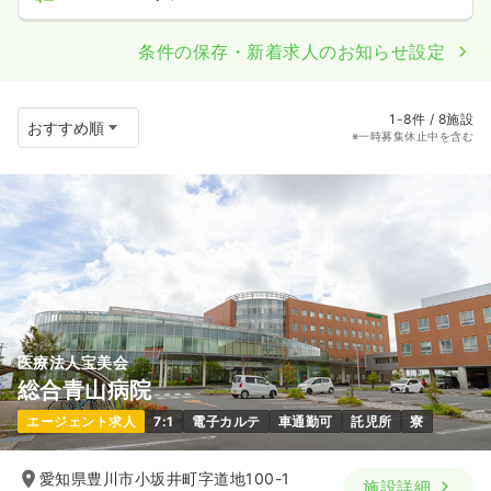
条件の保存・新着求人のお知らせ設定
1-8件 / 8施設
※一時募集休止中を含む
医療法人宝美会
総合青山病院
エージェント求人
7:1
電子カルテ
車通勤可
託児所
寮
愛知県豊川市小坂井町字道地100-1
施設詳細