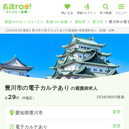
気になる
登録/ログイン
求人検索
メニュー
看護roo![カンゴルー]
看護roo! 転職
愛知県
豊川市
豊川市の電
【2026年8月最新】豊川市の電子カルテありの看護師/准看護師求人・転職・給料
豊川市の電子カルテあり
の看護師求人
29
2026/08/05
更新
全
件（8施設）
変更
愛知県豊川市
変更
電子カルテあり