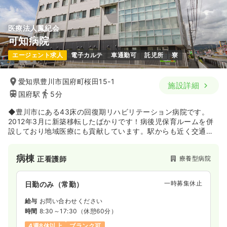
医療法人鳳紀会
一時募集休止
日勤のみ（パート）
可知病院
1,500
給与
時給
円〜
エージェント求人
電子カルテ
車通勤可
託児所
寮
時間
8:30～18:30
（休憩60分）
日祝休み
時給1,500円以上可
愛知県豊川市国府町桜田15-1
施設詳細
国府駅
5分
気になる
詳細を見る
◆豊川市にある43床の回復期リハビリテーション病院です。
2012年3月に新築移転したばかりです！病後児保育ルームを併
設しており地域医療にも貢献しています。駅からも近く交通の
便が良い病院です。
病棟
療養型病院
正看護師
一時募集休止
日勤のみ（常勤）
給与
お問い合わせください
時間
8:30～17:30
（休憩60分）
4週8休以上
ブランク可