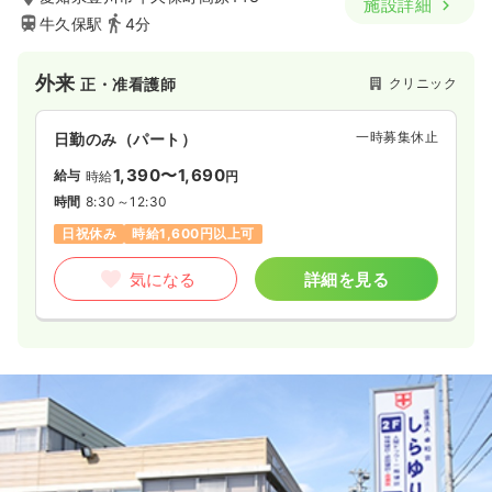
施設詳細
日祝休み
時給1,500円以上可
牛久保駅
4分
気になる
詳細を見る
外来
クリニック
正・准看護師
一時募集休止
日勤のみ（パート）
1,390〜1,690
給与
時給
円
時間
8:30～12:30
日祝休み
時給1,600円以上可
気になる
詳細を見る