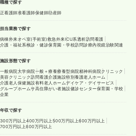
職種で探す
正看護師
准看護師
保健師
助産師
担当業務で探す
病棟
外来
オペ室(手術室)
救急外来
ICU系
透析
訪問看護
介護・福祉系
検診・健診
保育園・学校
訪問診療
内視鏡
治験関連
施設形態で探す
一般病院
大学病院
一般＋療養
療養型病院
精神科病院
クリニック
美容クリニック
訪問看護
介護施設
特別養護老人ホーム
介護老人保健施設
有料老人ホーム
デイケア・デイサービス
グループホーム
サ高住
障がい者施設
健診センター
保育園・学校
企業
年収で探す
300万円以上
400万円以上
500万円以上
600万円以上
700万円以上
800万円以上