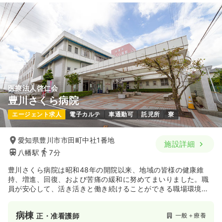
医療法人啓仁会
豊川さくら病院
エージェント求人
電子カルテ
車通勤可
託児所
寮
愛知県豊川市市田町中社1番地
施設詳細
八幡駅
7分
豊川さくら病院は昭和48年の開院以来、地域の皆様の健康維
持、増進、回復、および苦痛の緩和に努めてまいりました。職
員が安心して、活き活きと働き続けることができる職場環境が
あるからこそ長年、地域で愛される病院として皆様に評価いた
だいているものと確信いたしております。
病棟
一般＋療養
正・准看護師