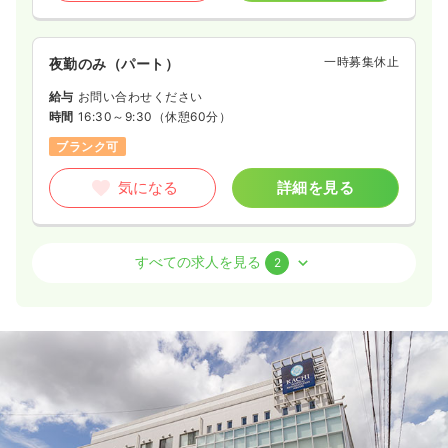
一時募集休止
夜勤のみ（パート）
給与
お問い合わせください
時間
16:30～9:30
（休憩60分）
ブランク可
気になる
詳細を見る
外来
一般＋療養
正看護師
すべての求人を見る
2
一時募集休止
日勤のみ（常勤）
給与
お問い合わせください
時間
8:30～18:30
（休憩60分）
日祝休み
年間休日120日
気になる
詳細を見る