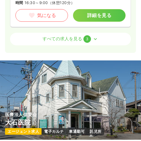
時間
16:30～9:00
（休憩120分）
気になる
詳細を見る
オペ室(手術室)
一般病院
正・准看護師
すべての求人を見る
3
日勤のみ（常勤）
22.5〜33.5
給与
万円
/月
賞与3.8ヶ月
※一例
時間
8:00～17:00
4週8休以上
オンコールあり
ブランク可
月給33万円以上可
気になる
詳細を見る
医療法人信愛会
大石医院
外来
一般病院
正・准看護師
エージェント求人
電子カルテ
車通勤可
託児所
一時募集休止
日勤のみ（常勤）