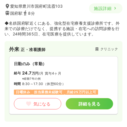
愛知県豊川市国府町流霞103
施設詳細
22.5〜31.6
給与
万円
/月
賞与3.77ヶ月
国府駅
8分
※一例
時間
8:00～18:00
（休憩90分）
◆名鉄国府駅近くにある、強化型在宅療養支援診療所です。外
年間休日120日
4週8休以上
月給31万円以上可
来での診療だけでなく、提携する施設・在宅への訪問診療を行
い、24時間365日、在宅医療を提供しています。
気になる
詳細を見る
外来
クリニック
正・准看護師
一時募集休止
日勤のみ（パート）
日勤のみ（常勤）
給与
お問い合わせください
24.7
給与
万円
/月
賞与4ヶ月
時間
8:30～18:00
（休憩90分）
※経験7年の例
時間
8:30～17:30
（休憩60分）
気になる
詳細を見る
日曜休み
担当業務未経験可
月給25万円以上可
気になる
詳細を見る