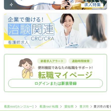
ログインまたは新規登録
看護roo![カンゴルー]
看護roo! 転職
愛知県
豊川市
豊川市の電