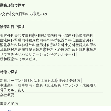
勤務形態で探す
2交代
3交代
日勤のみ
夜勤のみ
診療科目で探す
美容外科
美容皮膚科
内科
呼吸器内科
消化器内科
循環器内科
血液内科
腎臓内科
糖尿病内科
外科
呼吸器外科
心臓血管外科
消化器外科
脳神経外科
整形外科
形成外科
小児科
産婦人科
眼科
耳鼻咽喉科
皮膚科
泌尿器科
精神科・心療内科
放射線科
麻酔科
リウマチ科
リハビリテーション科
アレルギー科
緩和医療科（ホスピス）
特徴で探す
新規オープン
4週8休以上
土日休み
駅徒歩５分以内
車通勤可（駐車場有）
寮あり
託児所あり
ブランク・未経験可
電子カルテあり
会社概要
事業所案内