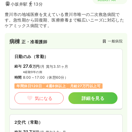
小坂井駅
13分
豊川市の地域医療を支えている豊川市唯一の二次救急病院で
す。急性期から回復期、医療療養まで幅広いニーズに対応した
ケアミックス病院です。
病棟
一般病院
正・准看護師
日勤のみ（常勤）
27.6
給与
万円
/月
賞与3.51ヶ月
※経験9年の例
時間
8:00～17:00
（休憩60分）
年間休日120日
4週8休以上
月給27万円以上可
気になる
詳細を見る
2交代（常勤）
31.7
給与