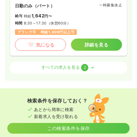
一時募集休止
日勤のみ（パート）
1,642
給与
時給
円〜
時間
8:30～17:30
（休憩60分）
ブランク可
時給1,600円以上可
気になる
詳細を見る
病棟
一般＋療養
正・准看護師 / 管理職
すべての求人を見る
2
一時募集休止
日勤のみ（常勤）
600〜700
給与
万円
/年
※一例
検索条件を保存しておく？
時間
8:30～17:30
（休憩60分）
あとから簡単に検索
日祝休み
年収700万円以上可
新着求人を受け取れる
気になる
詳細を見る
この検索条件を保存