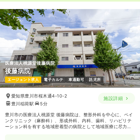
介護・福祉系
一般＋療養
正・准看護師
一時募集休止
日勤のみ（パート）
1,400
給与
時給
円
時間
12:30～16:30
時給1,400円以上可
医療法人桃源堂後藤病院
気になる
詳細を見る
後藤病院
エージェント求人
電子カルテ
車通勤可
託児所
愛知県豊川市桜木通4-10-2
施設詳細
豊川稲荷駅
5分
豊川市の医療法人桃源堂 後藤病院は、整形外科を中心に、ペイ
ンクリニック（麻酔科）、形成外科、内科、歯科、リハビリテ
ーション科を有する地域密着型の病院として地域医療に尽力を
尽くしております。