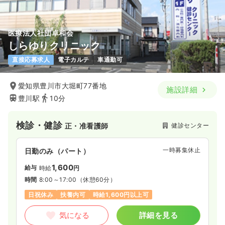
医療法人社団卓和会
しらゆりクリニック
直接応募求人
電子カルテ
車通勤可
愛知県豊川市大堀町77番地
施設詳細
豊川駅
10分
検診・健診
健診センター
正・准看護師
一時募集休止
日勤のみ（パート）
1,600
給与
時給
円
時間
8:00～17:00
（休憩60分）
日祝休み
扶養内可
時給1,600円以上可
気になる
詳細を見る