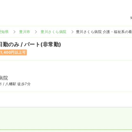
愛知県
豊川市
豊川さくら病院
豊川さくら病院 介護・福祉系の
日勤のみ / パート(非常勤)
1,400円以上可
病院
 / 八幡駅 徒歩7分