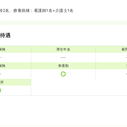
師2名、療養病棟：看護師1名+介護士1名
・待遇
保険
厚生年金
雇
保険
車通勤
児所