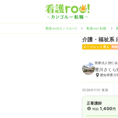
看護roo![カンゴルー]
看護roo! 転職
介護・福祉系
エージェント求人
時給
医療法人啓仁会
豊川さくら
愛知県豊川市
2026/07/31 更新
正看護師
1,400
時給
円