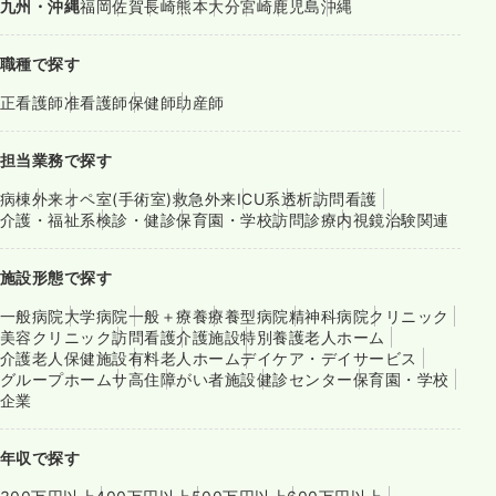
九州・沖縄
福岡
佐賀
長崎
熊本
大分
宮崎
鹿児島
沖縄
職種で探す
正看護師
准看護師
保健師
助産師
担当業務で探す
病棟
外来
オペ室(手術室)
救急外来
ICU系
透析
訪問看護
介護・福祉系
検診・健診
保育園・学校
訪問診療
内視鏡
治験関連
施設形態で探す
一般病院
大学病院
一般＋療養
療養型病院
精神科病院
クリニック
美容クリニック
訪問看護
介護施設
特別養護老人ホーム
介護老人保健施設
有料老人ホーム
デイケア・デイサービス
グループホーム
サ高住
障がい者施設
健診センター
保育園・学校
企業
年収で探す