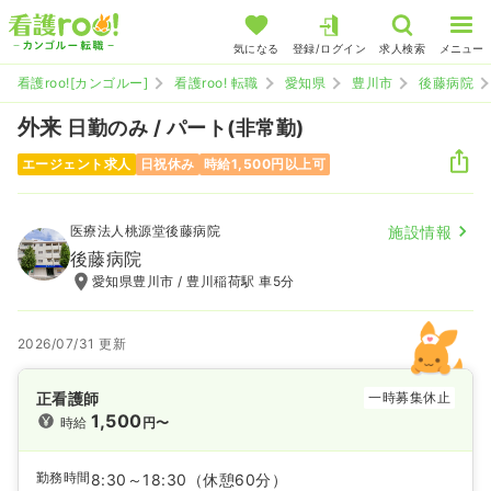
気になる
登録/ログイン
求人検索
メニュー
看護roo![カンゴルー]
看護roo! 転職
愛知県
豊川市
後藤病院
外来
日勤のみ / パート(非常勤)
エージェント求人
日祝休み
時給1,500円以上可
医療法人桃源堂後藤病院
施設情報
後藤病院
愛知県豊川市 / 豊川稲荷駅 車5分
2026/07/31 更新
正看護師
一時募集休止
1,500
時給
円〜
勤務時間
8:30～18:30
（休憩60分）