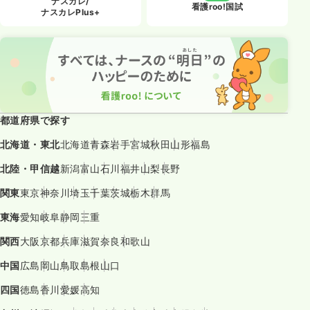
ナスカレ/
看護roo!国試
ナスカレPlus+
都道府県で探す
北海道・東北
北海道
青森
岩手
宮城
秋田
山形
福島
北陸・甲信越
新潟
富山
石川
福井
山梨
長野
関東
東京
神奈川
埼玉
千葉
茨城
栃木
群馬
東海
愛知
岐阜
静岡
三重
関西
大阪
京都
兵庫
滋賀
奈良
和歌山
中国
広島
岡山
鳥取
島根
山口
四国
徳島
香川
愛媛
高知