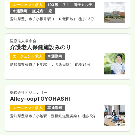
エージェント求人
193床
7:1
電子カルテ
車通勤可
託児所
寮
愛知県豊川市
/ 小坂井駅（ＪＲ飯田線） 徒歩13分
医療法人常念会
介護老人保健施設みのり
エージェント求人
車通勤可
愛知県豊橋市
/ 下地駅（ＪＲ飯田線） 徒歩31分
株式会社ビジョナリー
Alley-oopTOYOHASHI
エージェント求人
車通勤可
愛知県豊橋市
/ 小池駅（豊橋鉄道渥美線） 徒歩5分