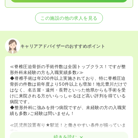
この施設の他の求人を見る
キャリアアドバイザーのおすすめポイント
≪脊椎圧迫骨折の手術件数は全国トップクラス！ですが整
形外科未経験の方も入職実績多数♪≫
◆脊椎手術は年200件以上実施されており、特に脊椎圧迫
骨折の件数は前年度より50件以上も増加！地元豊川だけで
はなく、名古屋・遠州・長野といった他県からも手術を受
けに来院される方がいらっしゃるほど高い評判を得ている
病院です。
◆整形外科に強みを持つ病院ですが、未経験の方の入職実
績も多数♪ご経験は問いません！
≪託児所設置有り★駅近！と働きやすい条件が揃っていま
す≫
◆2階病棟直通、病棟から歩いて10秒のところに託児所を
続きを読む