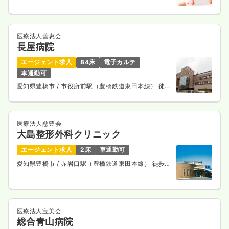
医療法人善恵会
長屋病院
エージェント求人
84床
電子カルテ
車通勤可
愛知県豊橋市
/ 市役所前駅（豊橋鉄道東田本線） 徒歩
1分
医療法人慈豊会
大島整形外科クリニック
エージェント求人
2床
車通勤可
愛知県豊橋市
/ 赤岩口駅（豊橋鉄道東田本線） 徒歩2
分
医療法人宝美会
総合青山病院