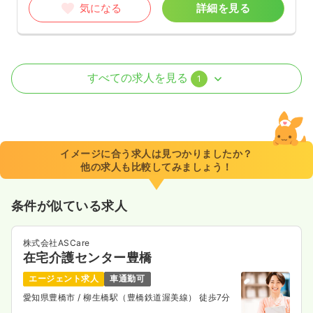
気になる
詳細を見る
外来
一般＋療養
正看護師
すべての求人を見る
1
一時募集休止
日勤のみ（常勤）
給与
お問い合わせください
時間
8:30～18:30
（休憩60分）
イメージに合う求人は見つかりましたか？
日祝休み
年間休日120日
他の求人も比較してみましょう！
気になる
詳細を見る
条件が似ている求人
株式会社ASCare
在宅介護センター豊橋
エージェント求人
車通勤可
愛知県豊橋市
/ 柳生橋駅（豊橋鉄道渥美線） 徒歩7分