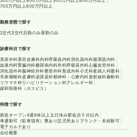
300万円以上
400万円以上
500万円以上
600万円以上
700万円以上
800万円以上
勤務形態で探す
2交代
3交代
日勤のみ
夜勤のみ
診療科目で探す
美容外科
美容皮膚科
内科
呼吸器内科
消化器内科
循環器内科
血液内科
腎臓内科
糖尿病内科
外科
呼吸器外科
心臓血管外科
消化器外科
脳神経外科
整形外科
形成外科
小児科
産婦人科
眼科
耳鼻咽喉科
皮膚科
泌尿器科
精神科・心療内科
放射線科
麻酔科
リウマチ科
リハビリテーション科
アレルギー科
緩和医療科（ホスピス）
特徴で探す
新規オープン
4週8休以上
土日休み
駅徒歩５分以内
車通勤可（駐車場有）
寮あり
託児所あり
ブランク・未経験可
電子カルテあり
会社概要