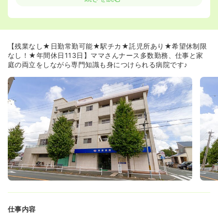
設置。
お子様の様子が心配…、そんなときにもこれだけ距離が近
いと安心ですね。
◆小学校3年生までのお子様は土日祝日の託児所利用も可
能です！保育園や学童がお休みの日にはぜひご利用くださ
【残業なし★日勤常勤可能★駅チカ★託児所あり★希望休制限
い。
なし！★年間休日113日】ママさんナース多数勤務、仕事と家
◆平日は1歳～3歳まで、土日祝日は小学校3年生のお子様
庭の両立をしながら専門知識も身につけられる病院です♪
まで預かっていただけます。
◆ママさんナースが全体の7割を占めており、お互い様精
神のある職場です。
◆お休みの調整もしやすく、希望休の申請が通りやすいで
す。プライベートやご家庭の用事と両立したい方はぜひ♪
◆無理せず長く働いていただける環境が整っています。ご
興味をお持ちいただけた方はぜひ看護roo!までご連絡くだ
さい♪
仕事内容