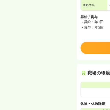
通勤手当
昇給 / 賞与
昇給：年1回
賞与：年2回
職場の環
休日・休暇詳細