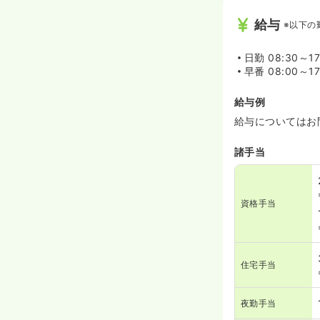
給与
※以下の
日勤
08:30～1
早番
08:00～1
給与例
給与についてはお
諸手当
資格手当
住宅手当
夜勤手当