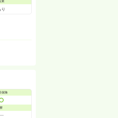
残業
あり
用保険
寮