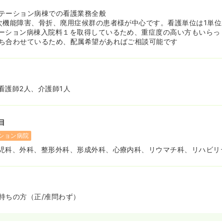
テーション病棟での看護業務全般
次機能障害、骨折、廃用症候群の患者様が中心です。看護単位は1単位
ーション病棟入院料１を取得しているため、重症度の高い方もいらっ
ち合わせているため、配属希望があればご相談可能です
看護師2人、介護師1人
目
ション病院
児科、外科、整形外科、形成外科、心療内科、リウマチ科、リハビリ
持ちの方（正/准問わず）