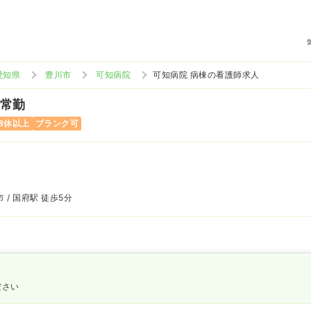
愛知県
豊川市
可知病院
可知病院 病棟の看護師求人
 常勤
8休以上
ブランク可
 / 国府駅 徒歩5分
ださい