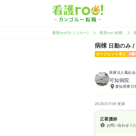
看護roo![カンゴルー]
看護roo! 転職
病棟
日勤のみ /
エージェント求人
4週
医療法人鳳紀会
可知病院
愛知県豊川市
2026/07/06 更新
正看護師
お問い合わせく