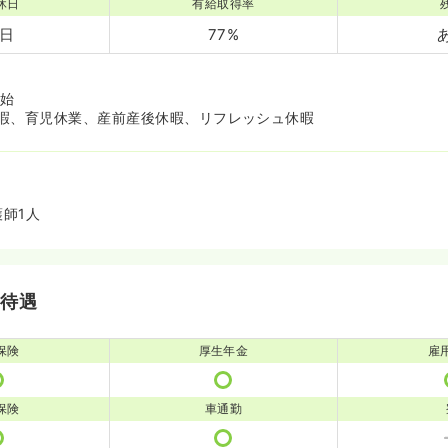
休日
有給取得率
9日
77%
年始
暇、育児休業、産前産後休暇、リフレッシュ休暇
護師1人
・待遇
保険
厚生年金
雇
保険
車通勤