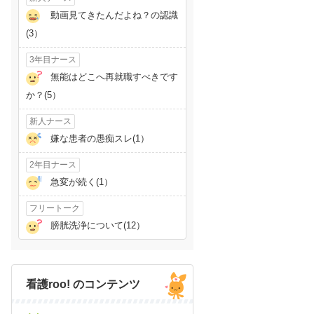
動画見てきたんだよね？の認識
(3）
3年目ナース
無能はどこへ再就職すべきです
か？(5）
新人ナース
嫌な患者の愚痴スレ(1）
2年目ナース
急変が続く(1）
フリートーク
膀胱洗浄について(12）
看護roo! のコンテンツ