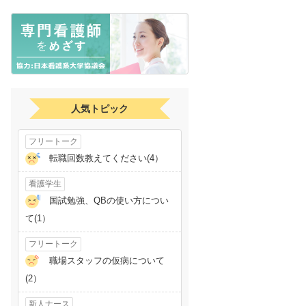
人気トピック
フリートーク
転職回数教えてください(4）
看護学生
国試勉強、QBの使い方につい
て(1）
フリートーク
職場スタッフの仮病について
(2）
新人ナース