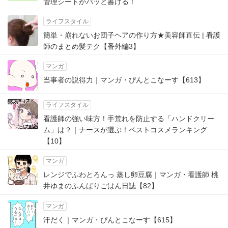
管理シートがパッと書ける！
ライフスタイル
簡単・崩れないお団子ヘアの作り方★美容師直伝 | 看護
師のまとめ髪テク【番外編3】
マンガ
当事者の説得力｜マンガ・ぴんとこなーす【613】
ライフスタイル
看護師の強い味方！手荒れを防止する「ハンドクリー
ム」は？｜ナースが選ぶ！ベストコスメランキング
【10】
マンガ
レンジでふわとろんっ 蒸し卵豆腐｜マンガ・看護師 桃
井ゆまのふんばりごはん日誌【82】
マンガ
汗だく｜マンガ・ぴんとこなーす【615】