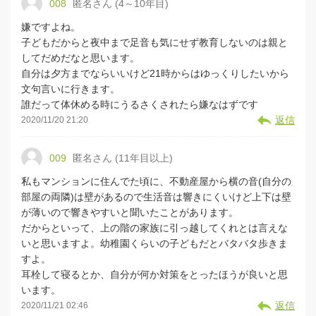
008
匿名さん (4～10年目)
嫌ですよね。
子どもだからと夜中まで足音も気にせず教育しないのは親と
してだめだなと思います。
自分は夕方までならいいけど21時からはゆっくりしたいから
文句言いに行きます。
誰だって体休める時にうるさくされたら嫌なはずです
返信
2020/11/20 21:20
009
匿名さん (11年目以上)
私もマンションに住んでた頃に、不動産屋から横の音(自分の
部屋の両隣)は壁があるので生活音は響きにくいけど上下は壁
が薄いので響きやすいと聞いたことがあります。
だからといって、上の階の家族に引っ越してくれとは言えな
いと思いますよ。幼稚園くらいの子どもだとバタバタ歩きま
すよ。
耳栓して寝るとか、自分が何か対策をとったほうが良いと思
います。
返信
2020/11/21 02:46