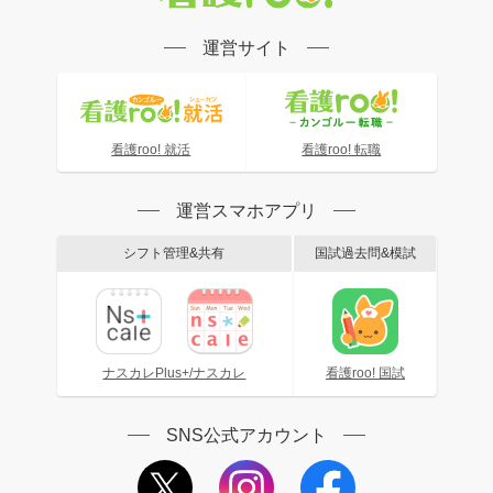
運営サイト
看護roo! 就活
看護roo! 転職
運営スマホアプリ
シフト管理&共有
国試過去問&模試
ナスカレPlus+/ナスカレ
看護roo! 国試
SNS公式アカウント