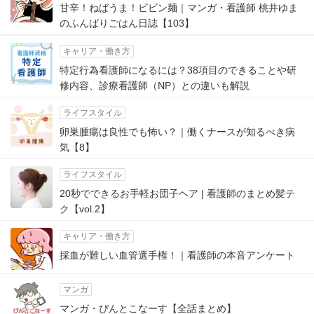
甘辛！ねばうま！ビビン麺｜マンガ・看護師 桃井ゆま
のふんばりごはん日誌【103】
キャリア・働き方
特定行為看護師になるには？38項目のできることや研
修内容、診療看護師（NP）との違いも解説
ライフスタイル
卵巣腫瘍は良性でも怖い？｜働くナースが知るべき病
気【8】
ライフスタイル
20秒でできるお手軽お団子ヘア | 看護師のまとめ髪テ
ク【vol.2】
キャリア・働き方
採血が難しい血管選手権！｜看護師の本音アンケート
マンガ
マンガ・ぴんとこなーす【全話まとめ】