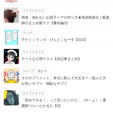
ライフスタイル
簡単・崩れないお団子ヘアの作り方★美容師直伝 | 看護
師のまとめ髪テク【番外編3】
マンガ
汗だく｜マンガ・ぴんとこなーす【615】
ライフスタイル
ナースな心理テスト【全記事まとめ】
キャリア・働き方
そのサプリメント、本当に飲んで大丈夫？～飲んだ方
が良いサプリ・無駄なサプリ
ライフスタイル
「辞めてやる！」って言いたいけど…（や～よ）｜看
護師つらハピかるた【8】