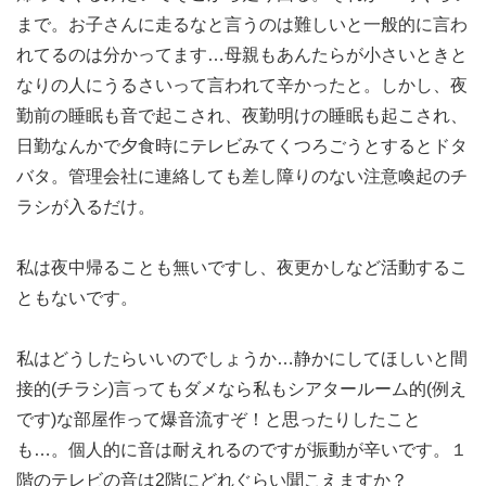
まで。お子さんに走るなと言うのは難しいと一般的に言わ
れてるのは分かってます…母親もあんたらが小さいときと
なりの人にうるさいって言われて辛かったと。しかし、夜
勤前の睡眠も音で起こされ、夜勤明けの睡眠も起こされ、
日勤なんかで夕食時にテレビみてくつろごうとするとドタ
バタ。管理会社に連絡しても差し障りのない注意喚起のチ
ラシが入るだけ。
私は夜中帰ることも無いですし、夜更かしなど活動するこ
ともないです。
私はどうしたらいいのでしょうか…静かにしてほしいと間
接的(チラシ)言ってもダメなら私もシアタールーム的(例え
です)な部屋作って爆音流すぞ！と思ったりしたこと
も…。個人的に音は耐えれるのですが振動が辛いです。１
階のテレビの音は2階にどれぐらい聞こえますか？